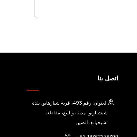
اتصل بنا
العنوان: رقم 493، قرية شيازهايو، بلدة
شيشياوتو، مدينة ونلينغ، مقاطعة
تشيجيانغ، الصين
+86-18357678399