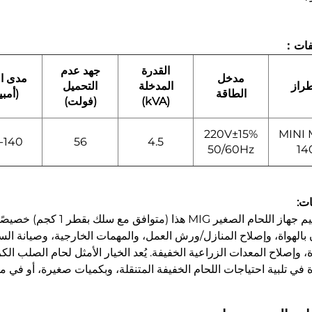
فات：
القدرة
جهد عدم
مدخل
مدى ال
طراز
المدخلة
التحميل
الطاقة
(أمبي
(kVA)
(فولت)
220V±15%
MINI 
-140
56
4.5
50/60Hz
14
ات:
تم تصميم جهاز اللحام الص
 بالهواة، وإصلاح المنازل/ورش العمل، والمهمات الخارجية، وصيانة ال
ة في تلبية احتياجات اللحام الخفيفة المتنقلة، وبكميات صغيرة، أو في مو