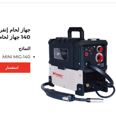
140 جهاز لحام Mig ذي تحكم إشارة رقمية
النماذج
MINI MIG-140
استفسار