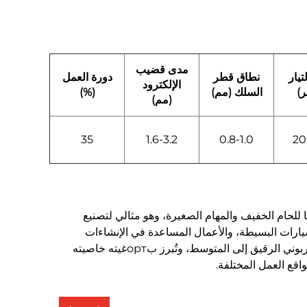
مدى قضيب
تيار
نطاق قطر
دورة العمل
الإلكترود
ر)
السلك (مم)
(%)
(مم)
35
1.6-3.2
0.8-1.0
20
غير MIG هذا (متوافق مع سلك بقطر 1 كجم) خصيصًا للحام الخفيف والمهام الصغيرة، وهو مثالي لتصنيع
سيارات البسيطة، والأعمال المساعدة في الإنشاءات
الصغيرة، وإصلاح المعدات الزراعية الخفيفة. يُعد الخيار الأمثل لحام الصلب الكربوني الرقيق إلى المتوسط، وتُبرز بортغيته خاصيته
اقع العمل المختلفة.