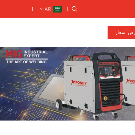
AR
ض أسعار