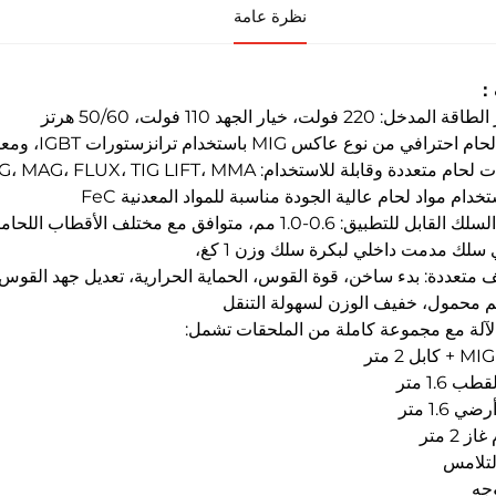
نظرة عامة
：
خل: 220 فولت، خيار الجهد 110 فولت، 50/60 هرتز
 من نوع عاكس MIG باستخدام ترانزستورات IGBT، ومعالجة الإشارة الرقمية، والتحكم التсинقي الذكي.
ام متعددة وقابلة للاستخدام: MIG، MAG، FLUX، TIG LIFT، MMA
خدام مواد لحام عالية الجودة مناسبة للمواد المعدنية FeC
بل للتطبيق: 0.6-1.0 مم، متوافق مع مختلف الأقطاب اللحامية.
ي سلك مدمت داخلي لبكرة سلك وزن 1 كغ،
 متعددة: بدء ساخن، قوة القوس، الحماية الحرارية، تعديل جهد القوس،
 محمول، خفيف الوزن لسهولة التنقل
الآلة مع مجموعة كاملة من الملحقات تشمل:
 1.6 متر
 1.6 متر
 2 متر
لتلامس
وجه