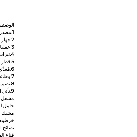
الوصف
1.
مصدر الطاقة المد
2.
جهاز لحام احترافي
3.
عمليات لح
4.
تم است
5.
قطر السلك القا
6.
مُغذّ
7.
وظائف
8.
تصميم
9.
تأتي 
مشعل MIG + كابل 2 متر
حامل القطب
مشبك أرضي
خرطوم غاز
نصائح ا
قناع ال