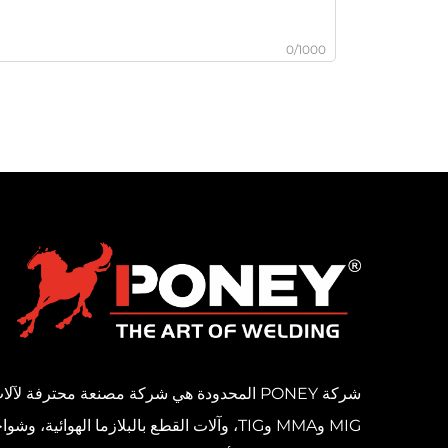
0/1000
شركة PONEY المحدودة هي شركة مصنعة محترفة لآل
MIG وMMA وTIG، وآلات القطع بالبلازما الهوائية، وشو