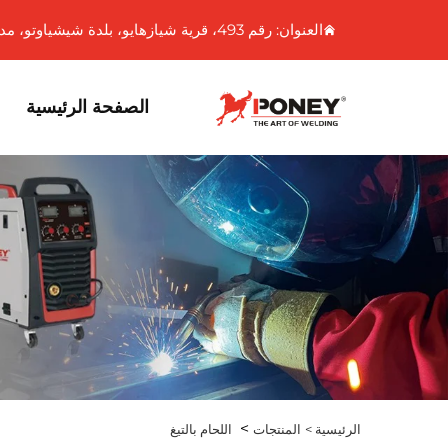
العنوان: رقم 493، قرية شيازهايو، بلدة شيشياوتو، مدينة ونلينغ، مقاطعة تشيجيانغ، الصين
الصفحة الرئيسية
>
الرئيسية >
المنتجات
اللحام بالتيغ