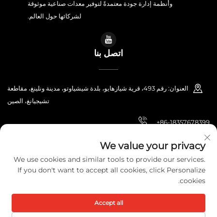
وأنظمة إدارة جودة معتمدةً لتوفير معدات صناعية موثوقة
لشركائها حول العالم.
اتصل بنا
العنوان: رقم 493، قرية شيازهايو، بلدة شيشياوتو، مدينة ونلينغ، مقاطعة
تشيجيانغ، الصين
+86-18357678399
[email protected]
We value your privacy
We use cookies and similar tools to provide our services.
If you don't want to accept all cookies, click Personalize
cookies.
حقوق الطبع والنشر © 2026 شركة تشيجيانغ بوني للطاقة الكهربائية المحدودة. جميع
الحقوق محفوظة.
سياسة الخصوصية
Accept all