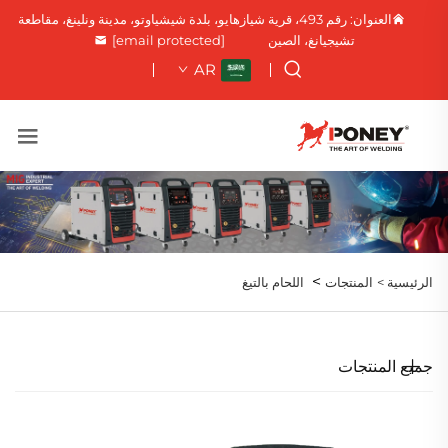
العنوان: رقم 493، قرية شيازهايو، بلدة شيشياوتو، مدينة ونلينغ، مقاطعة
تشيجيانغ، الصين
[email protected]
AR
>
الرئيسية >
المنتجات
اللحام بالتيغ
جميع المنتجات