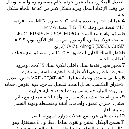
التعديل المتكرر، مما يضمن جودة لحام مستقرة ومتواصلة، ويقلل
من وقت الإعداد الممل ويزيد بشكل كبير من كفاءة اللحام بشكل
عام.
4.
عمليات لحام متعددة متاحة: MIG تقارن، MIG نبضة فردية،
MIG نبضة مزدوجة، TIG، TIG نبضة، MMA
5.
توافق واسع مع المواد: FeC، ER316، ER308، ER304،
صفيحة فولاذ مغلفن، ألومنيوم نقي، سبائك الألومنيوم، AlSi5
(4043)، AlMg5 (5356)، CuSi3، إلخ.
6.
قطر السلك القابل للتطبيق: 0.8-1.2 مم، متوافق مع مختلف
أقطاب اللحام.
7.
مجهز بجهاز تغذية سلك داخلي لبكرة سلك 15 كجم، ومزود
بمحرك سلك رباعي الأسطوانات لتغذية سلسة ومستقرة
8.
وظائف متعددة وحماية شاملة: VRD، 2T/4T، 4T خاص، تعديل
الاحتراق العكسي، تعديل الحث، تشغيل ساخن، قوة القوس، حماية
من زيادة التيار، حماية من زيادة الجهد، حماية حرارية
9.
يتميز باستجابة ديناميكية سريعة وأداء لحام ممتاز، مع تناثر
ضئيل، اختراق عميق، ولحامات أنيقة ومنضبطة وقوية التحمل
ومتينة للغاية
10.
مثبت على عربة مع عجلات دوارة لسهولة التنقل
11.
يضمن الهيكل المتين والقوي لحامًا دقيقًا وأداءً مستقرًا، وهو
مثالي لتطبيقات اللحام عالية الطلب وعالية الجودة خاصة في