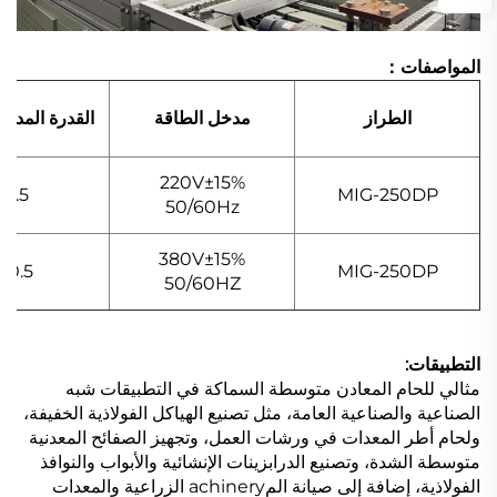
المواصفات：
الطراز
مدخل الطاقة
القدرة المدخلة (A
220V±15%
9.5
MIG-250DP
50/60Hz
380V±15%
10.5
MIG-250DP
50/60HZ
التطبيقات:
مثالي للحام المعادن متوسطة السماكة في التطبيقات شبه
الصناعية والصناعية العامة، مثل تصنيع الهياكل الفولاذية الخفيفة،
ولحام أطر المعدات في ورشات العمل، وتجهيز الصفائح المعدنية
متوسطة الشدة، وتصنيع الدرابزينات الإنشائية والأبواب والنوافذ
الفولاذية، إضافة إلى صيانة المachinery الزراعية والمعدات