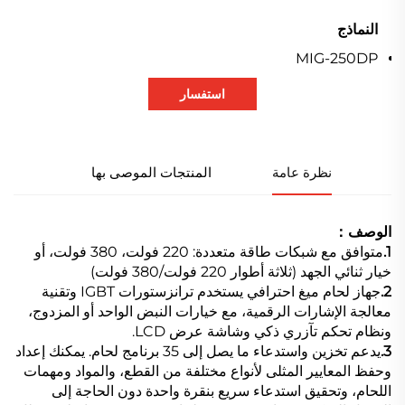
النماذج
MIG-250DP
استفسار
نظرة عامة
المنتجات الموصى بها
الوصف：
1.
متوافق مع شبكات طاقة متعددة: 220 فولت، 380 فولت، أو
خيار ثنائي الجهد (ثلاثة أطوار 220 فولت/380 فولت)
2.
جهاز لحام ميغ احترافي يستخدم ترانزستورات IGBT وتقنية
معالجة الإشارات الرقمية، مع خيارات النبض الواحد أو المزدوج،
ونظام تحكم تآزري ذكي وشاشة عرض LCD.
3.
يدعم تخزين واستدعاء ما يصل إلى 35 برنامج لحام. يمكنك إعداد
وحفظ المعايير المثلى لأنواع مختلفة من القطع، والمواد ومهمات
اللحام، وتحقيق استدعاء سريع بنقرة واحدة دون الحاجة إلى