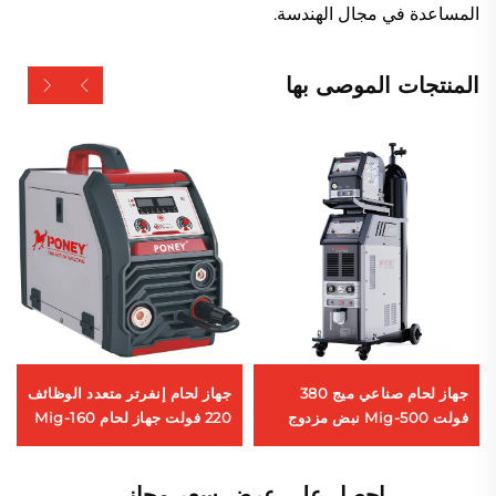
المساعدة في مجال الهندسة.
المنتجات الموصى بها
جهاز لحام صناعي ميج 380
جهاز لحام إنفرتر متعدد الوظائف
فولت Mig-500 نبض مزدوج
220 فولت جهاز لحام Mig-160
بنظام تبريد مائي توافقي
تحكم رقمي تآزري جهاز لحام
Mig
احصل على عرض سعر مجاني