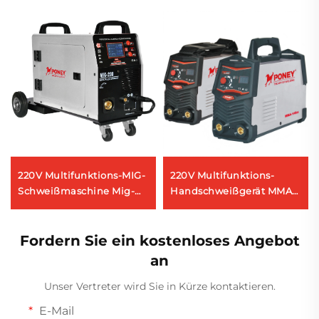
220V Multifunktions-MIG-
220V Multifunktions-
Schweißmaschine Mig-
Handschweißgerät MMA-
200 Doppelpuls LCD-
140 Inverter
Digitalsteuerung
Lichtbogenschweißmaschine
Synergetische
Fordern Sie ein kostenloses Angebot
Schweißmaschine
an
Unser Vertreter wird Sie in Kürze kontaktieren.
E-Mail