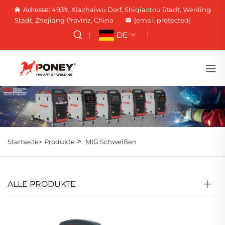
Adresse: 493#, Xiazhaiwu Dorf, Shiqiaotou Stadt, Wenling
Stadt, Zhejiang Provinz, China
[email protected]
DE
>
Startseite>
Produkte
MIG Schweißen
ALLE PRODUKTE