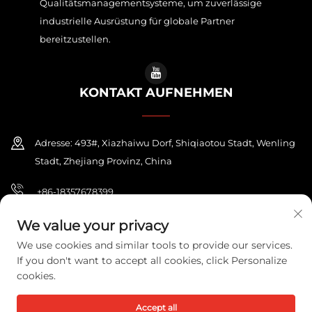
Qualitätsmanagementsysteme, um zuverlässige
industrielle Ausrüstung für globale Partner
bereitzustellen.
KONTAKT AUFNEHMEN
Adresse: 493#, Xiazhaiwu Dorf, Shiqiaotou Stadt, Wenling
Stadt, Zhejiang Provinz, China
+86-18357678399
[email protected]
We value your privacy
We use cookies and similar tools to provide our services.
If you don't want to accept all cookies, click Personalize
cookies.
Urheberrecht © 2026 ZHEJIANG PONEY ELECTRIC CO.,LTD. Alle
Rechte vorbehalten.
Datenschutzrichtlinie
Accept all