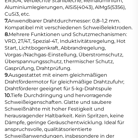
ER304, Verblechte Stahlbleche, Reinaluminium,
Aluminiumlegierungen, AlSi5(4043), AlMg5(5356),
CuSi3, etc.
7.
Anwendbarer Drahtdurchmesser: 0,8–1,2 mm.
Kompatibel mit verschiedenen Schweißelektroden.
8.
Mehrere Funktionen und Schutzmechanismen:
VRD, 2T/4T, Spezial-4T, Induktivitätsregelung, Hot
Start, Lichtbogenkraft, Abbrandregelung,
Vorgas-/Nachgas-Einstellung, Überstromschutz,
Überspannungsschutz, thermischer Schutz,
Gasprüfung, Drahtprüfung.
9.
Ausgestattet mit einem gleichmäßigen
Drahtfördermotor für gleichmäßige Drahtzufuhr;
Drahtförderer geeignet für 5-kg-Drahtspule
10.
Tiefe Durchdringung und hervorragende
Schweißeigenschaften. Glatte und saubere
Schweißnähte mit hoher Festigkeit und
herausragender Haltbarkeit. Kein Spritzen, keine
Dämpfe, geringe Geräuschentwicklung. Ideal für
anspruchsvolle, qualitätsorientierte
Schweißanwendungen, insbesondere in der