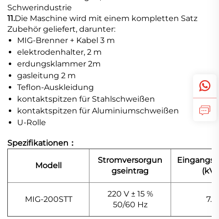
Schwerindustrie
11.
Die Maschine wird mit einem kompletten Satz
Zubehör geliefert, darunter:
MIG-Brenner + Kabel 3 m
elektrodenhalter, 2 m
erdungsklammer 2m
gasleitung 2 m
Teflon-Auskleidung
kontaktspitzen für Stahlschweißen
kontaktspitzen für Aluminiumschweißen
U-Rolle
Spezifikationen：
Stromversorgun
Eingangsl
Modell
gseintrag
(kVA
220 V ± 15 %
MIG-200STT
7.0
50/60 Hz