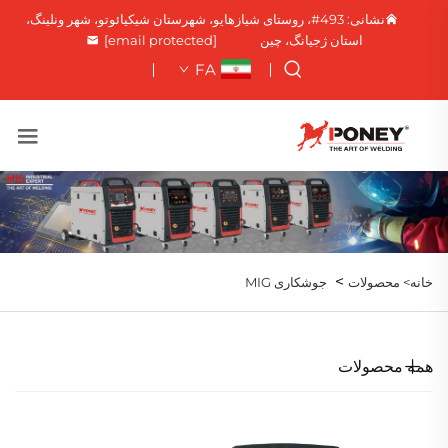
نشانی: 493#، روستای شیازهایو، شهرستان شیکیائوتو، شهر ونلینگ،
استان ژجیانگ، چین
[email protected]
FA
>
خانه>
محصولات
جوشکاری MIG
همه محصولات