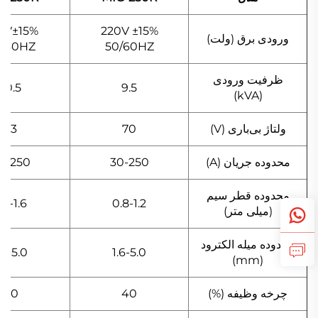
0V±15%
220V ±15%
ورودی برق (ولت)
0/60HZ
50/60HZ
ظرفیت ورودی
10.5
9.5
(kVA)
ولتاژ بی‌باری (V)
70
73
محدوده جریان (A)
30-250
0-250
محدوده قطر سیم
.0-1.6
0.8-1.2
(میلی متر)
محدوده میله الکترود
.6-5.0
1.6-5.0
(mm)
چرخه وظیفه (%)
40
60