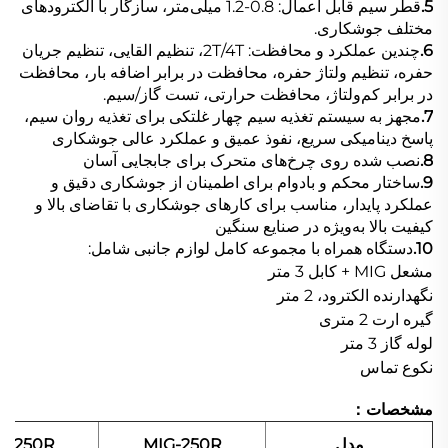
5.
قطر سیم قابل اعمال: 0.8-1.2 میلی‌متر، سازگار با الکترودهای
مختلف جوشکاری.
6.
چندین عملکرد و محافظت: 2T/4T، تنظیم القایی، تنظیم جریان
حفره، تنظیم ولتاژ حفره، محافظت در برابر اضافه بار، محافظت
در برابر کم‌ولتاژ، محافظت حرارتی، تست گاز/سیم.
7.
مجهز به سیستم تغذیه سیم چهار غلتکی برای تغذیه روان سیم،
پاسخ دینامیکی سریع، نفوذ عمیق و عملکرد عالی جوشکاری
8.
نصب شده روی چرخ‌های متحرک برای جابجایی آسان
9.
ساختار محکم و بادوام برای اطمینان از جوشکاری دقیق و
عملکرد پایدار، مناسب برای کارهای جوشکاری با تقاضای بالا و
کیفیت بالا به‌ویژه در صنایع سنگین
10.
دستگاه همراه با مجموعه کامل لوازم جانبی شامل:
مشعل MIG + کابل 3 متر
نگهدارنده الکترود، 2 متر
گیره ارت 2 متری
لوله گاز 3 متر
نکوع تماس
مشخصات：
مدل
MIG-250R
G-250R