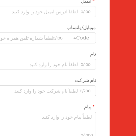
ایمیل
0/100
موبایل/واتساپ
Code
0/100
نام
0/100
نام شرکت
0/200
پیام
0/1000