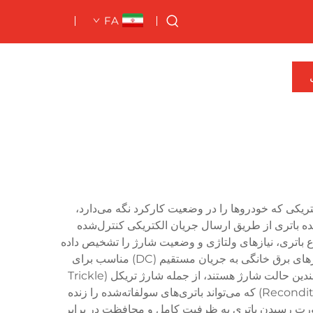
FA
ریکی که خودروها را در وضعیت کارکرد نگه می‌دارد،
ده باتری از طریق ارسال جریان الکتریکی کنترل‌شده
 باتری، نیازهای ولتاژی و وضعیت شارژ را تشخیص داده
و از آسیب‌های ناشی از شارژ بیش‌ازحد جلوگیری می‌کند. عملکرد اصلی این دستگاه تبدیل جریان متناوب (AC) دریافتی از پریزهای برق خانگی به جریان مستقیم (DC) مناسب برای
باتری‌های اتومبیل است، در حالی که همزمان دما، سطح ولتاژ و پیشرفت فرآیند شارژ را نظارت می‌کند. این دستگاه‌ها دارای چندین حالت شارژ هستند، از جمله شارژ تریکل (Trickle
Charging) برای نگهداری بلندمدت، شارژ سریع (Fast Charging) برای بازگرداندن سریع انرژی و حالت بازسازی (Reconditioning) که می‌تواند باتری‌های سولفاته‌شده را زنده
ورت رسیدن باتری به ظرفیت کامل و محافظت در برابر