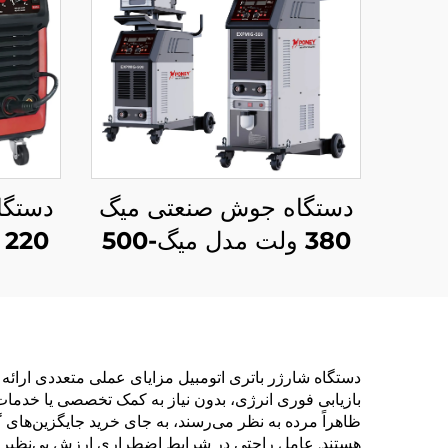
دستگاه جوش صنعتی میگ
دستگا
380 ولت مدل میگ-500
چندکاره با محافظ گاز دی
چندکا
اکسید کربن و جوشکاری
اکسی
قوس الکتریکی میگ/مگ و
قوس 
جوشکاری گودسازی
دستگاه شارژر باتری اتومبیل مزایای عملی متعددی ارائه م
ظاهراً مرده به نظر می‌رسند، به جای خرید جایگزین‌های 
هستند. عامل راحتی در شرایط اضطراری ارزش بی‌نظیری دارد