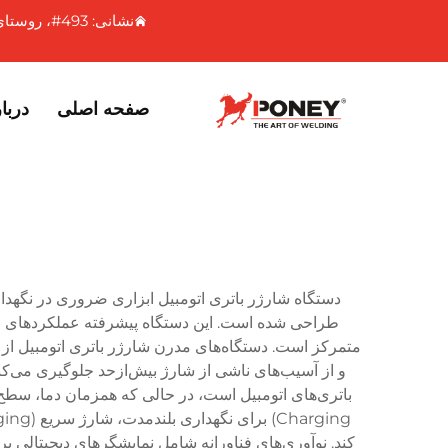
نشانی: 493#، روستای شیازهایو، شهرستان شیکیائوتو، شهر ونلینگ، استان ژجیانگ، چین
صفحه اصلی
دربار
دستگاه شارژر باتری اتومبیل ابزاری ضروری در نگهدا
طراحی شده است. این دستگاه پیشرفته عملکردهای حیات
متمرکز است. دستگاه‌های مدرن شارژر باتری اتومبیل از
کند. نوآوری‌های فناورانه شامل نمایشگرهای دیجیتال