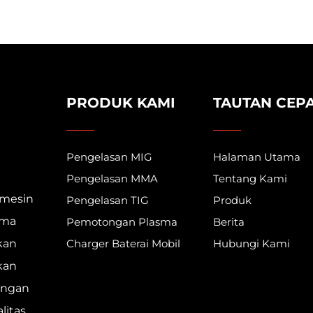
Terintegrasi
PRODUK KAMI
TAUTAN CEP
Pengelasan MIG
Halaman Utama
Pengelasan MMA
Tentang Kami
 mesin
Pengelasan TIG
Produk
sma
Pemotongan Plasma
Berita
ikan
Charger Baterai Mobil
Hubungi Kami
kan
angan
litas