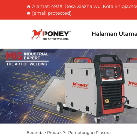
Alamat: 493#, Desa Xiazhaiwu, Kota Shiqiaoto
[email protected]
Halaman Utam
>
Beranda>
Produk
Pemotongan Plasma