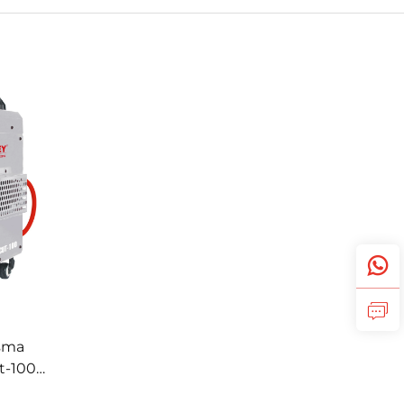
sma
t-100
dara