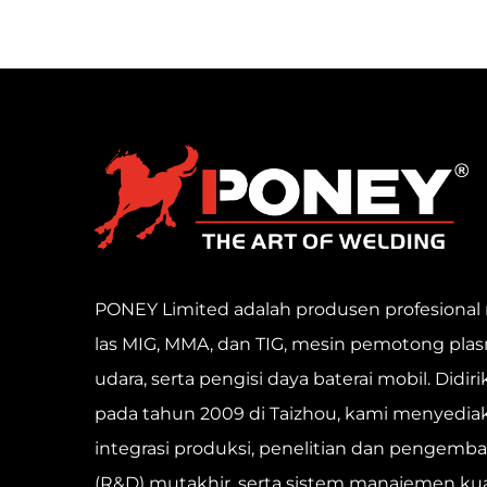
PONEY Limited adalah produsen profesional
las MIG, MMA, dan TIG, mesin pemotong pla
udara, serta pengisi daya baterai mobil. Didir
pada tahun 2009 di Taizhou, kami menyedia
integrasi produksi, penelitian dan pengemb
(R&D) mutakhir, serta sistem manajemen kua