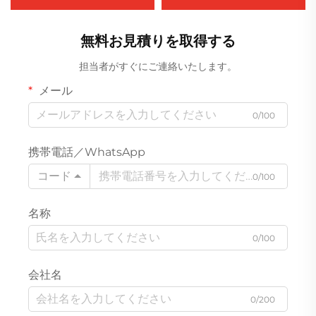
CO2ガスシールドMig/Mag
接機 Fcw-120 デジタル信号制
溶接機
御Mig溶接機
無料お見積りを取得する
担当者がすぐにご連絡いたします。
メール
0/100
携帯電話／WhatsApp
コード
0/100
名称
0/100
会社名
0/200