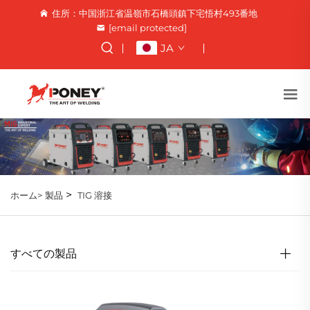
住所：中国浙江省温嶺市石橋頭鎮下宅悟村493番地
[email protected]
JA
>
ホーム>
製品
TIG 溶接
すべての製品