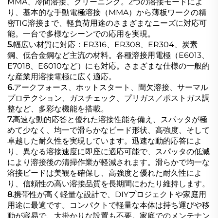
MMA、冷間溶接、クリーニング。2つの溶接モードによ
り、基本的な手動電極溶接（MMA）から薄板ワークの精
密TIG溶接まで、軽負荷用途のさまざまなニーズに対応可
能。一台で多様なシーンでの応用を実現。
5.
幅広い材質に対応：ER316、ER308、ER304、炭素
鋼、低合金鋼など主流の材料。各種溶接用電極（E6013、
E7018、E6010など）にも対応。さまざまな仕様の一般的
な産業用溶接電極に広く適応。
6.
アークフォース、ホットスタート、間欠溶接、サーマル
プロテクション、ガスチェック、プリガス／ポストガス調
整など、多彩な機能を搭載。
7.
高速な動的応答と優れた溶接性能を備え、スパッタが極
めて少なく、均一で滑らかなビード形状、高強度、そして
卓越した耐久性を実現しています。迅速な動的応答によ
り、異なる溶接速度に即座に適応可能で、スパッタの低減
により溶接後の清掃作業が軽減されます。滑らかで均一な
溶接ビードは美観を確保し、高強度と優れた耐久性によ
り、信頼性の高い溶接品質を長期間にわたり維持します。
8.
携帯性が高く軽量な設計で、DIYプロジェクトや家庭用
用途に最適です。コンパクトで軽量な本体は持ち運びや移
動が容易で、大掛かりな設置も不要。家庭でのメンテナン