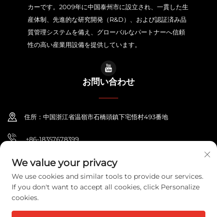
カーです。2009年に中国泰州市に設立され、一貫した生
産体制、先進的な研究開発（R&D）、および認証済み品
質管理システムを備え、グローバルなパートナーへ信頼
性の高い産業用設備を提供しています。
お問い合わせ
住所：中国浙江省温嶺市石橋頭鎮下宅悟村493番地
+86-18357678399
[email protected]
We value your privacy
We use cookies and similar tools to provide our services.
If you don't want to accept all cookies, click Personalize
cookies.
© 2026 浙江省ポニーエレクトリック株式会社 すべての権利を有します。
プライバシーポリシー