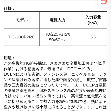
仕様：
入力容量
モデル
電源入力
（kVA）
110/220V±15%
TIG-200i-PRO
5.5
50/60Hz
用途：
この多機能TIG溶接機は、さまざまな金属加工および修理
作業における精密溶接に最適です。DCモードでは、
DCENにより炭素鋼、ステンレス鋼、ニッケル合金、チタ
ンの深溶け込み溶接に適した集中熱を実現し、航空宇宙部
品や圧力容器の製造にぴったりです。一方、DCEPは電極
の溶融効率を高め、薄板ステンレス鋼の溶接や表面処理に
有効です。パルス機能を備えており、高電流と低電流を交
互に切り替えることで熱入力を精密に制御でき、熱による
歪みや焼け抜けを最小限に抑えることができます。これは