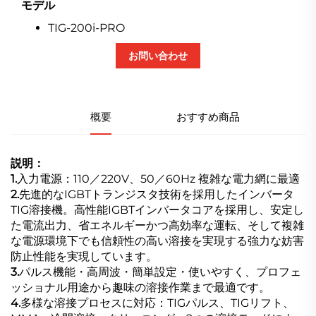
モデル
TIG-200i-PRO
お問い合わせ
概要
おすすめ商品
説明：
1.
入力電源：110／220V、50／60Hz 複雑な電力網に最適
2.
先進的なIGBTトランジスタ技術を採用したインバータ
TIG溶接機。高性能IGBTインバータコアを採用し、安定し
た電流出力、省エネルギーかつ高効率な運転、そして複雑
な電源環境下でも信頼性の高い溶接を実現する強力な妨害
防止性能を実現しています。
3.
パルス機能・高周波・簡単設定・使いやすく、プロフェ
ッショナル用途から趣味の溶接作業まで最適です。
4.
多様な溶接プロセスに対応：TIGパルス、TIGリフト、