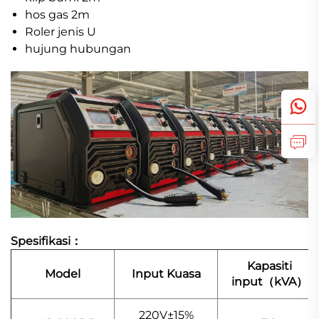
hos gas 2m
Roler jenis U
hujung hubungan
Spesifikasi：
Kapasiti
Model
Input Kuasa
input（kVA）
220V±15%