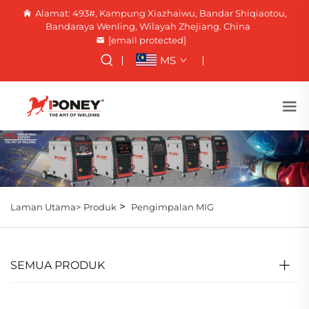
Alamat: 493#, Kampung Xiazhaiwu, Bandar Shiqiaotou,
Bandaraya Wenling, Wilayah Zhejiang. China
[email protected]
MS
>
Laman Utama>
Produk
Pengimpalan MIG
SEMUA PRODUK