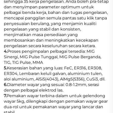
sehingga 35 kerja pengelasan. Anda boleh pra-tetap
dan menyimpan parameter optimum untuk
pelbagai benda kerja, bahan dan tugas pengelasan,
mencapai panggilan semula pantas satu klik tanpa
penyesuaian berulang, yang menjamin kualiti
pengelasan yang stabil dan konsisten,
menjimatkan masa persediaan yang
membosankan dan meningkatkan kecekapan
pengelasan secara keseluruhan secara ketara.
4.
Proses pengimpalan pelbagai tersedia: MIG
Sinergi, MIG Pulse Tunggal, MIG Pulse Berganda,
TIG, TIG Pulse, MMA
5.
Keserasian bahan yang luas: FeC, ER316, ER308,
ER304, Lembaran keluli galvan, aluminium tulen,
aloi aluminium, AlSi5(4043), AlMg5(5356), CuSi3, dll.
6.
Diameter wayar yang sesuai: 0.8-1.2mm, serasi
dengan pelbagai elektrod las.
7.
Pemakan wayar terbina dalam untuk gelendong
wayar 5kg, dilengkapi dengan pemakan wayar gear
dua-rol untuk pemakanan wayar yang lancar dan
stabil