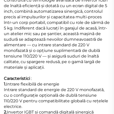
Construită cu tehnologie avansată de invertor IGBT
de înaltă eficiență și dotată cu un ecran digital de 5
inch, combină automatizarea sinergică, controlul
precis al impulsurilor și capacitatea multi-proces
într-un corp portabil, compatibil cu role de sârmă de
5 kg. Indiferent dacă lucrați în garajul de acasă, într-
un atelier mic sau pe șantier, această mașină de
sudură se adaptează nevoilor dumneavoastră de
alimentare — cu intrare standard de 220 V
monofazată și o opțiune suplimentară de dublă
tensiune 110/220 V — și asigură suduri de înaltă
calitate, cu spargere redusă, pe o gamă largă de
materiale și aplicații.
Caracteristici
:
1.
Intrare flexibilă de energie
Intrare standard de energie de 220 V monofazată,
cu o configurație opțională de dublă tensiune
110/220 V pentru compatibilitate globală cu rețelele
electrice.
2.
Invertor IGBT și comandă digitală sinergică