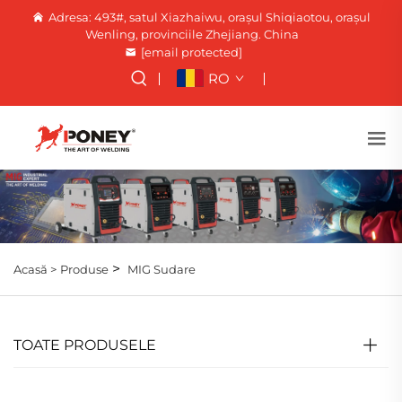
Adresa: 493#, satul Xiazhaiwu, orașul Shiqiaotou, orașul
Wenling, provinciile Zhejiang. China
[email protected]
RO
>
Acasă >
Produse
MIG Sudare
TOATE PRODUSELE