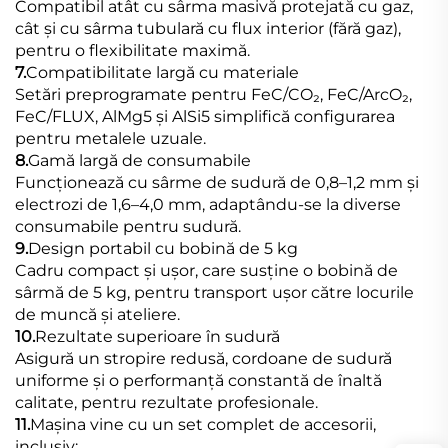
Compatibil atât cu sârma masivă protejată cu gaz,
cât și cu sârma tubulară cu flux interior (fără gaz),
pentru o flexibilitate maximă.
7.
Compatibilitate largă cu materiale
Setări preprogramate pentru FeC/CO₂, FeC/ArcO₂,
FeC/FLUX, AlMg5 și AlSi5 simplifică configurarea
pentru metalele uzuale.
8.
Gamă largă de consumabile
Funcționează cu sârme de sudură de 0,8–1,2 mm și
electrozi de 1,6–4,0 mm, adaptându-se la diverse
consumabile pentru sudură.
9.
Design portabil cu bobină de 5 kg
Cadru compact și ușor, care susține o bobină de
sârmă de 5 kg, pentru transport ușor către locurile
de muncă și ateliere.
10.
Rezultate superioare în sudură
Asigură un stropire redusă, cordoane de sudură
uniforme și o performanță constantă de înaltă
calitate, pentru rezultate profesionale.
11.
Mașina vine cu un set complet de accesorii,
inclusiv: