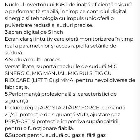
Nucleul invertorului IGBT de înaltă eficiență asigură
o performanță stabilă, în timp ce controlul digital
sinergic și tehnologia cu impuls unic oferă o
pulverizare redusă și suduri precise.
3.
ecran digital de 5 inch
Ecran clar și intuitiv care oferă monitorizarea în timp
real a parametrilor și acces rapid la setările de
sudură.
4.
Sudură multi-proces
Versatilitate: suportă modurile de sudură MIG
SINERGIC, MIG MANUAL, MIG PULS, TIG CU
RIDICARE (LIFT TIG) și MMA, pentru nevoi diverse de
fabricație.
5.
Performanță profesională și caracteristici de
siguranță
Include reglaj ARC START/ARC FORCE, comandă
2T/4T, protecție de siguranță VRD, ajustare gaz
PRE/POST și protecție împotriva suprâncălzirii,
pentru o funcționare fiabilă.
6.
Suport pentru sudură cu gaz și fără gaz