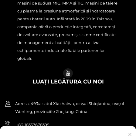
mașini de sudură MIG, MMA și TIG, mașini de tăiere
cu plasmă la presiune atmosferică și încărcătoare
pentru baterii auto. Înființată în 2009 în Taizhou,
compania oferă o producție integrată, cercetare și
dezvoltare avansate, precum și sisteme certificate
de management al calității, pentru a livra
echipamente industriale fiabile partenerilor
globali.
LUAȚI LEGĂTURA CU NOI
Adresa: 493#, satul Xiazhaiwu, orașul Shiqiaotou, orașul
Wenling, provinciile Zhejiang. China
+86-18357678399