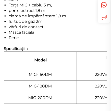
Torță MIG + cablu 3 m,
portelectrod, 1,8 m
clemă de împământare 1,8 m
furtuc de gaz 2m
vârfuri de contact
Masca facială
Perie
Specificații：
Pu
Model
In
MIG-160DM
220V±15
MIG-180DM
220V±15
MIG-200DM
220V±15