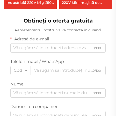
industrială 220V Mig-250R
220V Mini mașină de
multifuncțională cu
sudat Mig Mig-140 Mașină
protecție cu gaz Co2,
de sudat cu control prin
mașină de sudat Mig/Mag
Obțineți o ofertă gratuită
semnal digital
Reprezentantul nostru vă va contacta în curând.
Adresă de e-mail
0/100
Telefon mobil / WhatsApp
Cod
0/100
Nume
0/100
Denumirea companiei
0/200