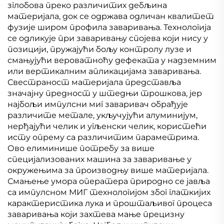
зглобова преко различитих дебљина
материјала, док се одржава одличан квалитет
фузије широм профила заваривања. Технологија
се одликује при заваривању спојева који нису у
позицији, пружајући бољу контролу лузе и
смањујући вероватноћу дефеката у надземним
или вертикалним апликацијама заваривања.
Свестраност материјала представља
значајну предност у штедњи трошкова, јер
најбољи импулсни миг заваривач обрађује
различите метале, укључујући алуминијум,
нерђајући челик и угљенски челик, користећи
исту опрему са различитим параметрима.
Ово елиминише потребу за више
специјализованих машина за заваривање у
окружењима за производњу више материјала.
Смањење умора оператера природно се јавља
са импулсном МИГ технологијом због глаткијих
карактеристика лука и проштаљивог процеса
заваривања који захтева мање прецизну