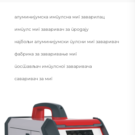
алуминијумска импулсна миг заварилац
импулс миг заваривач за продају
најбољи алуминијумски пулсни миг заваривач
фабрика за заваривање миг
постављач импулсног заваривача
саваривач за миг