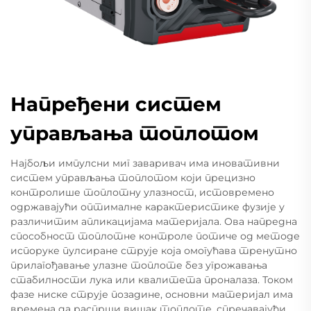
Напређени систем
управљања топлотом
Најбољи импулсни миг заваривач има иновативни
систем управљања топлотом који прецизно
контролише топлотну улазност, истовремено
одржавајући оптималне карактеристике фузије у
различитим апликацијама материјала. Ова напредна
способност топлотне контроле потиче од методе
испоруке пулсиране струје која омогућава тренутно
прилагођавање улазне топлоте без угрожавања
стабилности лука или квалитета проналаза. Током
фазе ниске струје позадине, основни материјал има
времена да распрши вишак топлоте, спречавајући