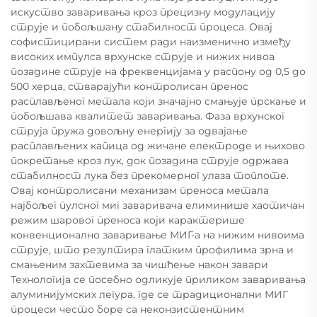
искуство заваривања кроз прецизну модулацију
струје и побољшану стабилност процеса. Овај
софистицирани систем ради наизменично између
високих импулса врхунске струје и нижих нивоа
позадине струје на фреквенцијама у распону од 0,5 до
500 херца, стварајући контролисан пренос
расплављеног метала који значајно смањује прскање и
побољшава квалитет заваривања. Фаза врхунског
струја пружа довољну енергију за одвајање
расплављених капица од жичане електроде и њихово
покретање кроз лук, док позадина струје одржава
стабилност лука без прекомерног улаза топлоте.
Овај контролисани механизам преноса метала
најбољег пулсног миг заваривача елиминише хаотичан
режим шаровог преноса који карактерише
конвенционално заваривање МИГ-а на нижим нивоима
струје, што резултира глатким профилима зрна и
смањеним захтевима за чишћење након завари
Технологија се посебно одликује приликом заваривања
алуминијумских легура, где се традиционални МИГ
процеси често боре са неконзистентним