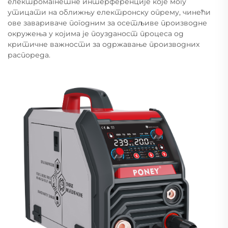
електромагнетне интерференције које могу
утицати на оближњу електронску опрему, чинећи
ове завариваче погодним за осетљиве производне
окружења у којима је поузданост процеса од
критичне важности за одржавање производних
распореда.