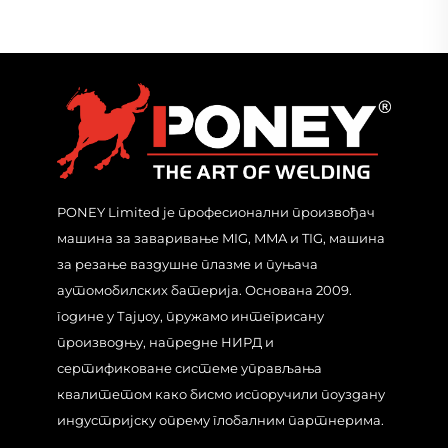
PONEY Limited је професионални произвођач
машина за заваривање MIG, MMA и TIG, машина
за резање ваздушне плазме и пуњача
аутомобилских батерија. Основана 2009.
године у Тајџоу, пружамо интегрисану
производњу, напредне НИРД и
сертификоване системе управљања
квалитетом како бисмо испоручили поуздану
индустријску опрему глобалним партнерима.