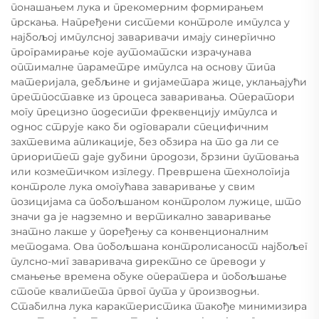
понашањем лука и прекомерним формирањем
прскања. Напређени системи контроле импулса у
најбољој импулсној заваривачи имају синергично
програмирање које аутоматски израчунава
оптималне параметре импулса на основу типа
материјала, дебљине и дијаметара жице, уклањајући
претпоставке из процеса заваривања. Оператори
могу прецизно подесити фреквенцију импулса и
однос струје како би одговарали специфичним
захтевима апликације, без обзира на то да ли се
приоритет даје дубини продози, брзини путовања
или козметичком изгледу. Превршена технологија
контроле лука омогућава заваривање у свим
позицијама са побољшаном контролом лужице, што
значи да је надземно и вертикално заваривање
знатно лакше у поређењу са конвенционалним
методама. Ова побољшана контролисаност најбољег
пулсно-миг заваривача директно се преводи у
смањење времена обуке оператера и побољшање
стопе квалитета првог пута у производњи.
Стабилна лука карактеристика такође минимизира