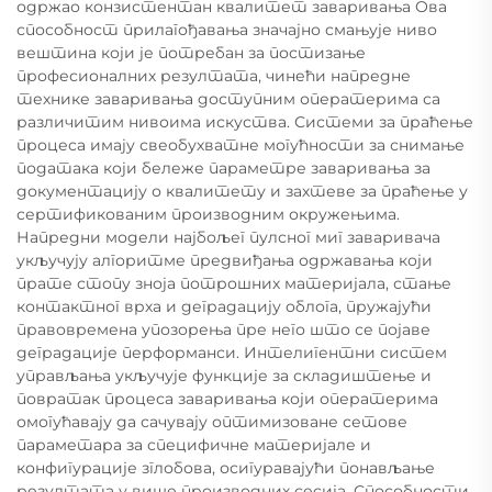
одржао конзистентан квалитет заваривања Ова
способност прилагођавања значајно смањује ниво
вештина који је потребан за постизање
професионалних резултата, чинећи напредне
технике заваривања доступним оператерима са
различитим нивоима искуства. Системи за праћење
процеса имају свеобухватне могућности за снимање
података који бележе параметре заваривања за
документацију о квалитету и захтеве за праћење у
сертификованим производним окружењима.
Напредни модели најбољег пулсног миг заваривача
укључују алгоритме предвиђања одржавања који
прате стопу зноја потрошних материјала, стање
контактног врха и деградацију облога, пружајући
правовремена упозорења пре него што се појаве
деградације перформанси. Интелигентни систем
управљања укључује функције за складиштење и
повратак процеса заваривања који оператерима
омогућавају да сачувају оптимизоване сетове
параметара за специфичне материјале и
конфигурације зглобова, осигуравајући понављање
резултата у више производних сесија. Способности