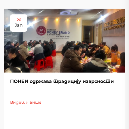
26
Jan
ПОНЕИ одржава традицију изврсности
Видети више