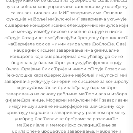
струје како би се постигла супериорна стабилност
лука и побољшано управљање топлотом у поређењу
са конвенционалним МИГ заваривачима. Основна
функција најбољег импулсног миг заваривача укључује
стварање контролисаних електричних импулса који
се мењају између високе пиковне струје и ниске
струје позадине, омогућавајући прецизну проникност
материјала док се минимизира улаз топлоте. Овај
напредни систем заваривања има дигиталне
контроле које оператерима омогућавају да фино
подешавају параметре, укључујући фреквенцију
пулса, трајање пик струје и нивои струје позадине.
Технолошке карактеристике најбољег импулсног миг
заваривача укључују синергичне системе за контролу
који аутоматски прилагођавају параметре
заваривања на основу дебљине материјала и избора
дијаметра жице. Модерни импулсни МИГ заваривачи
имају интуитивне интерфејсе на тачскрину који
приказују податке о заваривању у реалном времену,
унапред постављене програме за различите
материјале и меморијско складиштење за
прилагођене процедуре заваривања. Напређени