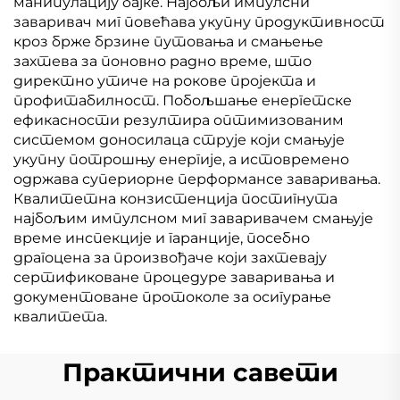
манипулацију бајке. Најбољи импулсни
заваривач миг повећава укупну продуктивност
кроз брже брзине путовања и смањење
захтева за поновно радно време, што
директно утиче на рокове пројекта и
профитабилност. Побољшање енергетске
ефикасности резултира оптимизованим
системом доносилаца струје који смањује
укупну потрошњу енергије, а истовремено
одржава супериорне перформансе заваривања.
Квалитетна конзистенција постигнута
најбољим импулсном миг заваривачем смањује
време инспекције и гаранције, посебно
драгоцена за произвођаче који захтевају
сертификоване процедуре заваривања и
документоване протоколе за осигурање
квалитета.
Практични савети