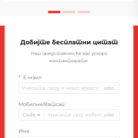
Добијте бесплатни цитат
Наш представник ће вас ускоро
контактирати.
Е-маил
0/100
Мобилни/Ватсап
Code
0/100
Име