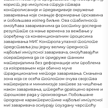
корист, јер импулсна струја ствара
контролисаније и предвидивије окружење
заваривања које смањује формирање прскавина
и побољшава изглед биљке. Ова стабилност
омогућава заваривачима да постигну доследне
резултате са мање времена за вежбање у
поређењу са конвенционалним процесима
заваривања МИГ. Контрола улазног топлоте
представља још једну велику предност
најбољег импулсног заваривача, омогућавајући
оператерима да се придруже танким
материјалима без деформације или проблема
са изгоревањем који обично муче
традиционалне методе заваривања. Смањена
зона која се осећа топлотом очува својства
материјала и минимизује захтеве за чишћење
након заваривања, штедећи драгоцено време и
трошкове рада у производњи. Побољшане
продорне карактеристике најбољег импулсног
миг заваривача осигурају поуздану чврстоћу