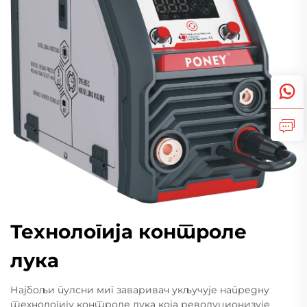
Технологија контроле
лука
Најбољи пулсни миг заваривач укључује напредну
технологију контроле лука која револуционизује