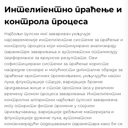
Интелигентно праћење и
контрола процеса
Најбољи пулсни миг заваривач укључује
најсавременије интелигентне системе за праћење и
контролу процеса који континуирано анализирају
параметре заваривања и аутоматски оптимизују
перформансе за врхунске резултате. Ови
софистицирани системи за праћење користе
напредне сензоре и могућности дигиталне обраде за
праћење критичних променљивих, укључујући напон
лука, флуктуације струје, варијације брзине
придавања жице и стопе протока гаса у реалном
времену током процеса заваривања. Интелигентни
контролни алгоритми најбољег пулсног заваривача
могу открити фитне промене у спојном
прикључавању, варијације дебљине материјала и
флуктуације дужине лука, аутоматски
компензирајући подешавањем параметара како би се