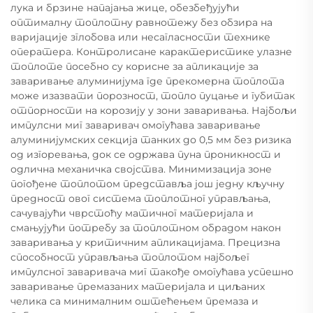
лука и брзине напајања жице, обезбеђујући
оптималну топлотну равнотежу без обзира на
варијације зглобова или несагласности технике
оператера. Контролисане карактеристике улазне
топлоте посебно су корисне за апликације за
заваривање алуминијума где прекомерна топлота
може изазвати порозност, топло пуцање и губитак
отпорности на корозију у зони заваривања. Најбољи
импулсни миг заваривач омогућава заваривање
алуминијумских секција танких до 0,5 мм без ризика
од изгоревања, док се одржава пуна проникност и
одлична механичка својства. Минимизација зоне
погођене топлотом представља још једну кључну
предност овог система топлотног управљања,
сачувајући чврстоћу матичног материјала и
смањујући потребу за топлотном обрадом након
заваривања у критичним апликацијама. Прецизна
способност управљања топлотом најбољег
импулсног заваривача миг такође омогућава успешно
заваривање премазаних материјала и циљаних
челика са минималним оштећењем премаза и