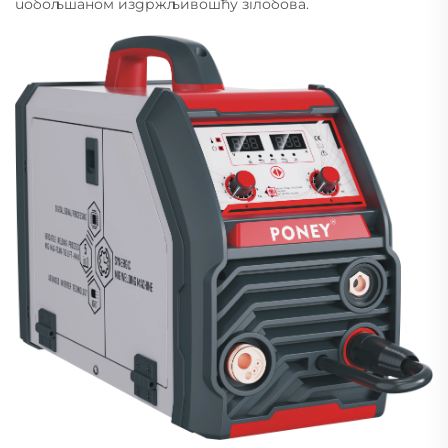
побољшаном издржљивошћу зглобова.