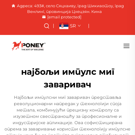
Адреса: 493#, село Сяцхаиву, град Шикиаотоу, град
Венлинг, провинција Цхецзян. Кина
[email protected]
SR
најбољи импулс миг
заваривач
Најбољи импулсни миг заваривач представља
револуционарни напредак у технологији споја
метала, комбинујући прецизну контролу са
изузетном свестраношћу за професионалне и
индустријске апликације. Ова софистицирана
опрема за заваривање користи технологију импулсне