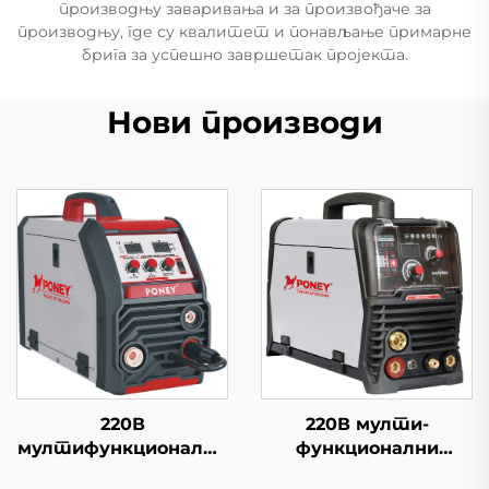
производњу заваривања и за произвођаче за
производњу, где су квалитет и понављање примарне
брига за успешно завршетак пројекта.
Нови производи
220В мулти-
220В
функционални
мултифункционални
инвертер Миг
инвертер Миг