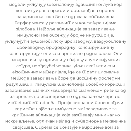
модели укључују технологију адаптивног лука која
континуирано прати и прилагођава процес
заваривања како би се одржала оптимална
перформанса у различитим конфигурацијама
зглобова. Најбоље апликације за заваривање
импулсног миг опсежују бројне индустрије,
укључујући аутомобилску производњу, ваздухопловну
производњу, бродоградњу, конструктивну
конструкцију челика и прецизне радне плоче. Ови
заваривачи су одлични у спајању алуминијумских
легура, нерђајућег челика, угљенског челика и
егзотичних материјала, где се традиционалне
методе заваривања боре да постигну доследни
резултати. Импулсна технологија посебно користи
заваривање танких материјала смањењем ризика од
изгоревања, а истовремено одржавањем чврстог
интегритета зглоба. Професионални произвођачи
користе најбоље импулсне миг завариваче за
критичне апликације које захтевају минимално
искривљење, одличан изглед и супериорна механичка
својства. Опрема се показује непроцењивом за