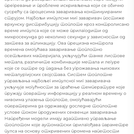
прегревање и проблеме искривљења који се обично
сусрећу са процесима заваривања континуираним
струјом. Најбољи импулсни миг заваривач постиже
врхунску дистрибуцију топлоте кроз контролисано
време импулса које се може прилагодити од
микросекунда до неколико секунди у зависности од
захтева за апликацију. Ова прецизна контрола
времена омогућава заваривање топлотно
осетљивих материјала, укључујући танке листове
метала, различите комбинације метала и легуре
које се оштре од падања без угрожавања њихових
металургијских својстава. Систем топлотне
управљања најбољег импулсног миг заваривача
укључује могућности за праћење температуре које
пружају повратну информацију у реалном времену о
нивоима улазења топлоте, омогућавајући
оператерима да одржавају доследне топлотне
услове током продужених секвенци заваривања
Напређени модели имају адаптивно управљање
топлотом које аутоматски прилагођава параметре
пулса на основу откривених промена напетости