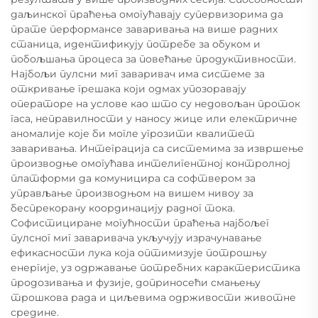
даљинског праћења омогућавају супервизорима да
прате перформансе заваривања на више радних
станица, идентификују потребе за обуком и
побољшања процеса за повећање продуктивности.
Најбољи пулсни миг заваривач има системе за
откривање грешака који одмах упозоравају
операторе на услове као што су недовољан проток
гаса, неправилности у наносу жице или електричне
аномалије које би могле угрозити квалитет
заваривања. Интеграција са системима за извршење
производње омогућава интелигентној контролној
платформи да комуницира са софтвером за
управљање производњом на вишем нивоу за
беспрекорану координацију радног тока.
Софистициране могућности праћења најбољег
пулсног миг заваривача укључују израчунавање
ефикасности лука која оптимизује потрошњу
енергије, уз одржавање потребних карактеристика
продозивања и фузије, доприносећи смањењу
трошкова рада и циљевима одрживости животне
средине.