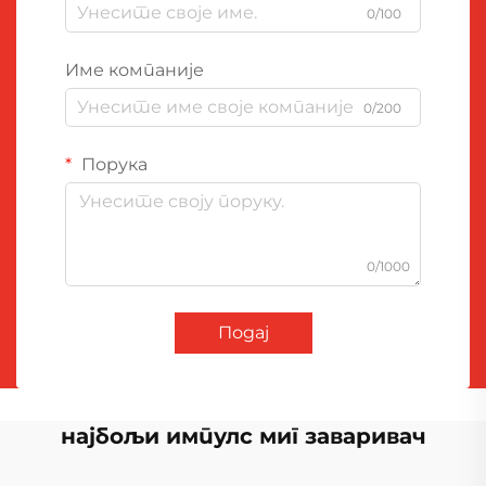
0/100
Име компаније
0/200
Порука
0/1000
Подај
најбољи импулс миг заваривач