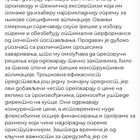
производу и техничкој експертизи која им
помаже да изаберу најприкладнију опрему за
њихове специфичне апликације. Овакви
смерници спречавају скупе грешке у избору
опреме и обезбеђују оптималне перформансе
од почетног постављања. Продавач је дубоко
упознат са различитим процесима
заваривања, што му омогућава да препоручи
решења која одговарају тачно захтевима, било
за танке плоче или тешке конструктивне
апликације. Трошковна ефикасност
представља још једну значајну предност, јер
ови добављачи често преговарају о цене на
велико са произвођачима, преносећи уштеде
директно на купце. Они одржавају
конкурентне цене, а истовремено нуде
флексибилне опције финансирања и програме за
размену који чине надоградњу опреме
приступачнијом. Заштеда времена је од
кључне важности за предузећа, јер се