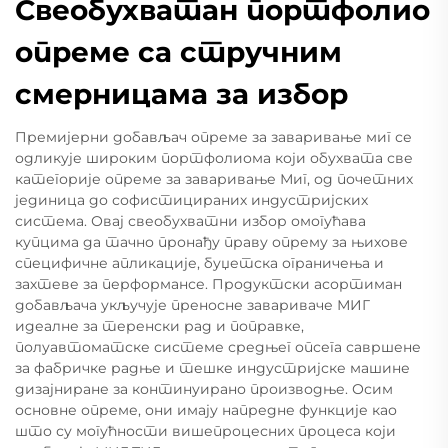
Свеобухватан портфолио
опреме са стручним
смерницама за избор
Премијерни добављач опреме за заваривање миг се
одликује широким портфолиома који обухвата све
категорије опреме за заваривање Миг, од почетних
јединица до софистицираних индустријских
система. Овај свеобухватни избор омогућава
купцима да тачно пронађу праву опрему за њихове
специфичне апликације, буџетска ограничења и
захтеве за перформансе. Продуктски асортиман
добављача укључује преносне завариваче МИГ
идеалне за теренски рад и поправке,
полуавтоматске системе средњег опсега савршене
за фабричке радње и тешке индустријске машине
дизајниране за континуирано производње. Осим
основне опреме, они имају напредне функције као
што су могућности вишепроцесних процеса који