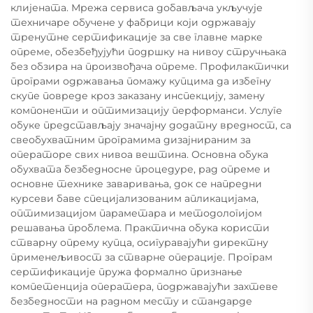
клијената. Мрежа сервиса добављача укључује
техничаре обучене у фабрици који одржавају
тренутне сертификације за све главне марке
опреме, обезбеђујући подршку на нивоу стручњака
без обзира на произвођача опреме. Профилактички
програми одржавања помажу купцима да избегну
скупе повреде кроз заказану инспекцију, замену
компоненти и оптимизацију перформанси. Услуге
обуке представљају значајну додатну вредност, са
свеобухватним програмима дизајнираним за
операторе свих нивоа вештина. Основна обука
обухвата безбедносне процедуре, рад опреме и
основне технике заваривања, док се напредни
курсеви баве специјализованим апликацијама,
оптимизацијом параметара и методологијом
решавања проблема. Практична обука користи
стварну опрему купца, осигуравајући директну
применељивост за стварне операције. Програм
сертификације пружа формално признање
компетенција оператера, подржавајући захтеве
безбедности на радном месту и стандарде