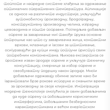
топлоте и напредне системе хлађења за одржавање
оптималних оперативних температура. Апликације
се односе на различите индустрије, укључујући
аутомобилску производњу, бродоградњу,
конструктивну производњу челика, изградњу
цевоводима и опште поправке. Погледљив добављач
опреме за заваривање миг такође пружа основне
потрошње као што су заваривачка жица, контактни
врхови, млазнице и гасови за штитивање,
осигуравајући да купци имају потпуни приступ свим
потребним компонентама. Њихова експертиза се
протеже изван продаје опреме и укључује техничку
консултацију, смернице за избор опреме и
свеобухватну подршку након продаје. Многи
добављачи одржавају обимне залихе како би
гарантовали брзе рокове испоруке и смањили време
за производњу за своје клијенте. Интеграција
модерне технологије омогућила је овим добављачима
да нуде опрему са побољшаним корисничким
интерфејсима, побољшаним безбедносним
карактеристикама и већом енергетском