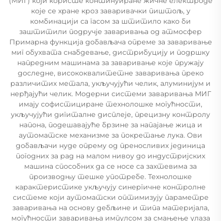
(МИГ) који користе континуиране жичне електроде
које се хране кроз заваривачки пиштољ, у
комбинацији са гасом за штитило како би
заштитили подручје заваривања од атмосфер
Примарна функција добављача опреме за заваривање
миг обухвата снабдевање, дистрибуцију и подршку
напредним машинама за заваривање које пружају
доследне, висококвалитетне заваривања преко
различитих метала, укључујући челик, алуминијум и
нерђајући челик. Модерни системи заваривања МИГ
имају софистициране технолошке могућности,
укључујући дигиталне дисплеје, прецизну контролу
напона, подешавајуће брзине за напајање жица и
аутоматске механизме за покретање лука. Ови
добављачи нуде опрему од преносливих јединица
погодних за рад на малом нивоу до индустријских
машина способних да се носе са захтевима за
производњу тешке употребе. Технолошке
карактеристике укључују синергичне контролне
системе који аутоматски оптимизују параметре
заваривања на основу дебљине и типа материјала,
могућности заваривања импулсом за смањење улаза