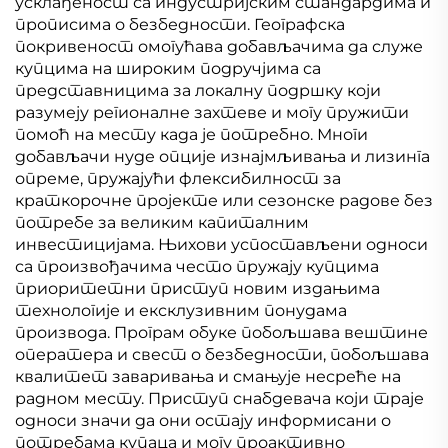
усклађеност са индустријским стандардима и
прописима о безбедности. Географска
покривеност омогућава добављачима да служе
купцима на широким подручјима са
представницима за локалну подршку који
разумеју регионалне захтеве и могу пружити
помоћ на месту када је потребно. Многи
добављачи нуде опције изнајмљивања и лизинга
опреме, пружајући флексибилност за
краткорочне пројекте или сезонске радове без
потребе за великим капиталним
инвестицијама. Њихови успостављени односи
са произвођачима често пружају купцима
приоритетни приступ новим издањима
технологије и ексклузивним понудама
производа. Програм обуке побољшава вештине
оператера и свест о безбедности, побољшава
квалитет заваривања и смањује несреће на
радном месту. Приступ снабдевача који траје
односи значи да они остају информисани о
потребама купаца и могу проактивно