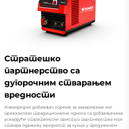
Стратешко
партнерство са
дугорочним стварањем
вредности
Изванредни добављач опреме за заваривање миг
превазилази традиционалне односе са добављачима
усвајајући стратегијски приступ партнерства који
ствара одрживу вредност за купце у продуженом