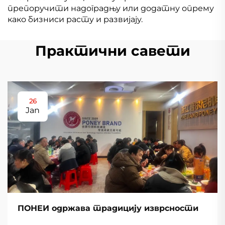
препоручити надоградњу или додатну опрему
како бизниси расту и развијају.
Практични савети
26
Jan
ПОНЕИ одржава традицију изврсности