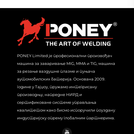
PONEY Limited је професионални произвођач
машина за заваривање MIG, MMA и TIG, машина
за резање ваздушне плазме и пуњача
аутомобилских батерија. Основана 2009.
године у Тајџоу, пружамо интегрисану
производњу, напредне НИРД и
сертификоване системе управљања
квалитетом како бисмо испоручили поуздану
индустријску опрему глобалним партнерима.