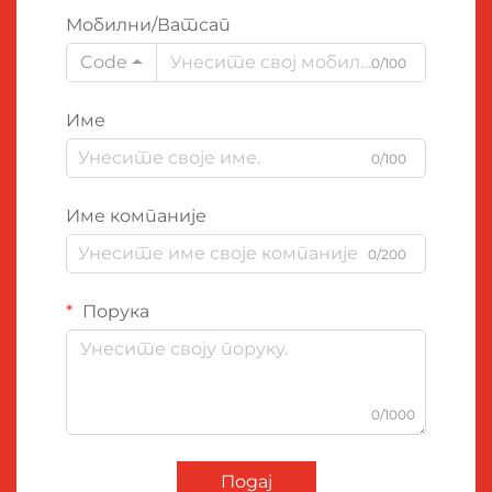
Мобилни/Ватсап
Code
0/100
Име
0/100
Име компаније
0/200
Порука
0/1000
Подај