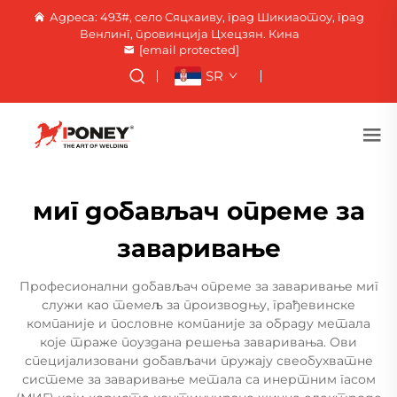
Адреса: 493#, село Сяцхаиву, град Шикиаотоу, град
Венлинг, провинција Цхецзян. Кина
[email protected]
SR
миг добављач опреме за
заваривање
Професионални добављач опреме за заваривање миг
служи као темељ за производњу, грађевинске
компаније и пословне компаније за обраду метала
које траже поуздана решења заваривања. Ови
специјализовани добављачи пружају свеобухватне
системе за заваривање метала са инертним гасом