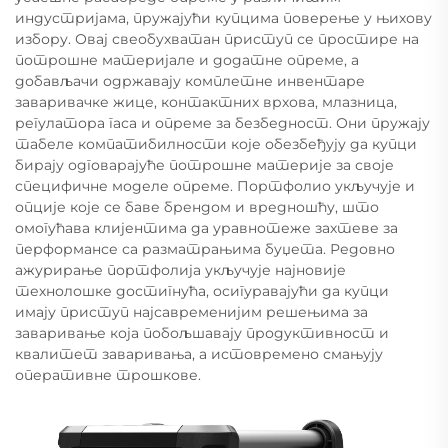
индустријама, пружајући купцима поверење у њихову
избору. Овај свеобухватан приступ се простире на
потрошне материјале и додатне опреме, а
добављачи одржавају комплетне инвентаре
заваривачке жице, контактних врхова, млазница,
регулатора гаса и опреме за безбедност. Они пружају
табеле компатибилности које обезбеђују да купци
бирају одговарајуће потрошне материје за своје
специфичне моделе опреме. Портфолио укључује и
опције које се баве брендом и вредношћу, што
омогућава клијентима да уравнотеже захтеве за
перформансе са разматрањима буџета. Редовно
ажурирање портфолија укључује најновије
технолошке достигнућа, осигуравајући да купци
имају приступ најсавременијим решењима за
заваривање која побољшавају продуктивност и
квалитет заваривања, а истовремено смањују
оперативне трошкове.