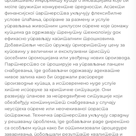
проактивно информишу купце о иновацијама које би
могле пружити конкурентне предности. Аспекти
финансијског партнерства укључују флексибилне
услове плаћања, програме за размену и услуге
управљања животним циклусом опреме које помажу
купцима да одржавају тренутну технологију док
ефикасно управљају капиталним трошковима.
Добавитељи често пружају приоритетну цену за
куповину у величини и ексклузивни приступ
посебним промоцијама или увођењу нових производа.
Партнерство се проширује на управљање ланцем
снабдевања, где добављачи одржавају адекватне
нивое залиха како би подржали распореде
производње купаца, а истовремено нуде услуге
хитне испоруке за критичне ситуације. Они
развијају планове за непредвиђене ситуације који
обезбеђују континуитет снабдевања у случају
неуспјеха опреме или неочекиваног пораста
потражње. Техничка партнерства укључују сарадњу
у решавању проблема, где добављачи раде директно
са особљем купца како би оптимизовали процедуре
заваривања, побољшали резултате квалитета и