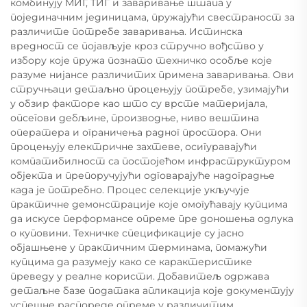
комбинују МИГ, ТИГ и заваривање штапа у
појединачним јединицама, пружајући свестраност за
различите потребе заваривања. Истинска
вредност се појављује кроз стручно вођство у
избору које пружа познато техничко особље које
разуме нијансе различитих примена заваривања. Ови
стручњаци детаљно процењују потребе, узимајући
у обзир факторе као што су врсте материјала,
опсегови дебљине, производње, ниво вештина
оператера и ограничења радног простора. Они
процењују електричне захтеве, осигуравајући
компатибилност са постојећом инфраструктуром
објекта и препоручујући одговарајуће надоградње
када је потребно. Процес селекције укључује
практичне демонстрације које омогућавају купцима
да искусе перформансе опреме пре доношења одлука
о куповини. Техничке спецификације су јасно
објашњене у практичним терминама, помажући
купцима да разумеју како се карактеристике
преведу у реалне користи. Добавитељ одржава
детаљне базе података апликација које документују
успешне распореде опреме у различитим