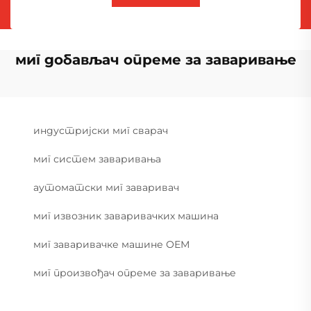
миг добављач опреме за заваривање
индустријски миг сварач
миг систем заваривања
аутоматски миг заваривач
миг извозник заваривачких машина
миг заваривачке машине ОЕМ
миг произвођач опреме за заваривање