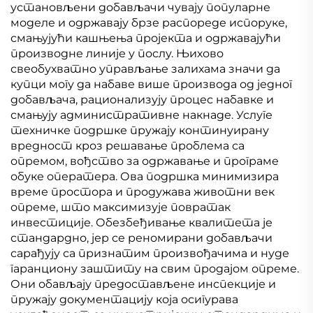
установљени добављачи чувају популарне
моделе и одржавају брзе распореде испоруке,
смањујући кашњења пројекта и одржавајући
производне линије у послу. Њихово
свеобухватно управљање залихама значи да
купци могу да набаве више производа од једног
добављача, рационализују процес набавке и
смањују административне накнаде. Услуге
техничке подршке пружају континуирану
вредност кроз решавање проблема са
опремом, вођство за одржавање и програме
обуке оператера. Ова подршка минимизира
време простора и продужава животни век
опреме, што максимизује повратак
инвестиције. Обезбеђивање квалитета је
стандардно, јер се реномирани добављачи
сарађују са признатим произвођачима и нуде
гаранциону заштиту на свим продајом опреме.
Они обављају предостављене инспекције и
пружају документацију која осигурава