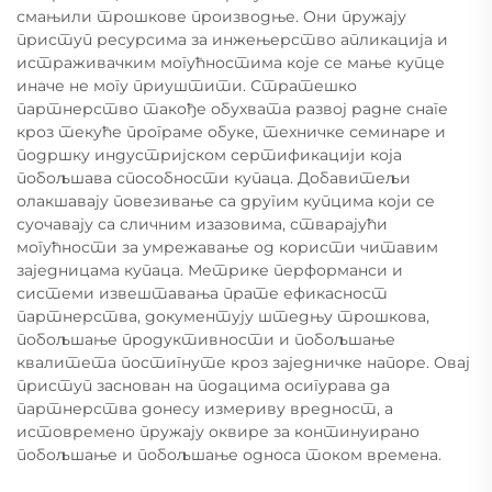
смањили трошкове производње. Они пружају
приступ ресурсима за инжењерство апликација и
истраживачким могућностима које се мање купце
иначе не могу приуштити. Стратешко
партнерство такође обухвата развој радне снаге
кроз текуће програме обуке, техничке семинаре и
подршку индустријском сертификацији која
побољшава способности купаца. Добавитељи
олакшавају повезивање са другим купцима који се
суочавају са сличним изазовима, стварајући
могућности за умрежавање од користи читавим
заједницама купаца. Метрике перформанси и
системи извештавања прате ефикасност
партнерства, документују штедњу трошкова,
побољшање продуктивности и побољшање
квалитета постигнуте кроз заједничке напоре. Овај
приступ заснован на подацима осигурава да
партнерства донесу измериву вредност, а
истовремено пружају оквире за континуирано
побољшање и побољшање односа током времена.