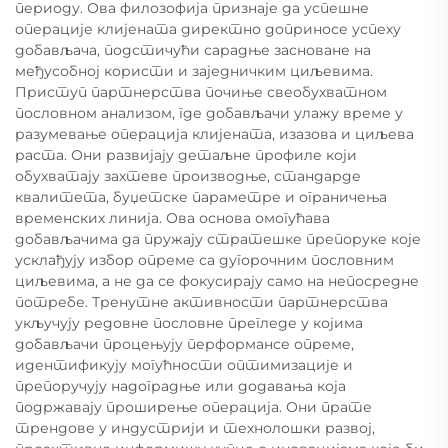
периоду. Ова филозофија признаје да успешне
операције клијената директно доприносе успеху
добављача, подстичући сарадње засноване на
међусобној користи и заједничким циљевима.
Приступ партнерства почиње свеобухватном
пословном анализом, где добављачи улажу време у
разумевање операција клијената, изазова и циљева
раста. Они развијају детаљне профиле који
обухватају захтеве производње, стандарде
квалитета, буџетске параметре и ограничења
временских линија. Ова основа омогућава
добављачима да пружају стратешке препоруке које
усклађују избор опреме са дугорочним пословним
циљевима, а не да се фокусирају само на непосредне
потребе. Тренутне активности партнерства
укључују редовне пословне прегледе у којима
добављачи процењују перформансе опреме,
идентификују могућности оптимизације и
препоручују надоградње или додавања која
подржавају проширење операција. Они прате
трендове у индустрији и технолошки развој,