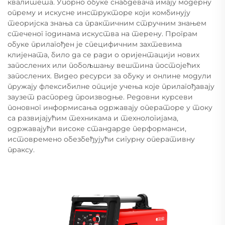
квалитета. Упорно обуке снабдевача имају модерну
опрему и искусне инструкторе који комбинују
теоријска знања са практичним стручним знањем
стеченог годинама искуства на терену. Програм
обуке прилагођен је специфичним захтевима
клијената, било да се ради о оријентацији нових
запослених или побољшању вештина постојећих
запослених. Видео ресурси за обуку и онлине модули
пружају флексибилне опције учења које прилагођавају
заузет распоред производње. Редовни курсеви
поновног информисања одржавају операторе у току
са развијајућим техникама и технологијама,
одржавајући високе стандарде перформанси,
истовремено обезбеђујући сигурну оперативну
праксу.