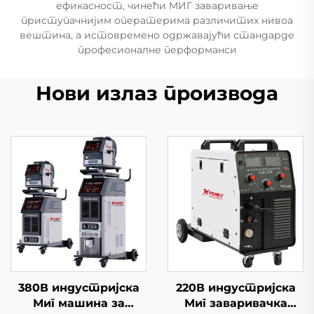
ефикасност, чинећи МИГ заваривање
приступачнијим оператерима различитих нивоа
вештина, а истовремено одржавајући стандарде
професионалне перформанси
Нови излаз производа
380В индустријска
220В индустријска
Миг машина за
Миг заваривачка