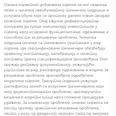
Ознака изузетног добављача опреме за миг сварење
лежи у њиховој свеобухватној техничкој подршци и
услугама обуке које се протежу далеко изван продаје
почетне опреме. Овај кључни диференцијатор
осигурава да купци максимизују инвестиције у
опрему кроз исправно функционисање, одржавање и
способности за решавање проблема. Техничка
подршка почиње са темељним пуштањем у рад
опреме, где сертификовани техничари обезбеђују
правилну инсталацију, калибрацију и почетну
поставку према спецификацијама произвођача. Они
пружају детаљну документацију, укључујући
упутства за рад, распореде одржавања и водиче за
решавање проблема прилагођене одређеним
моделима опреме. Тренутна подршка укључује
телефонску помоћ са искусним техничарима који
могу дијагностиковати проблеме, препоручити
решења и водити купце кроз сложене процедуре
удаљено. За изазовније проблеме, позиви сервиса на
месту пружају практично решавање проблема,
често у року од двадесет четири сата од захтева