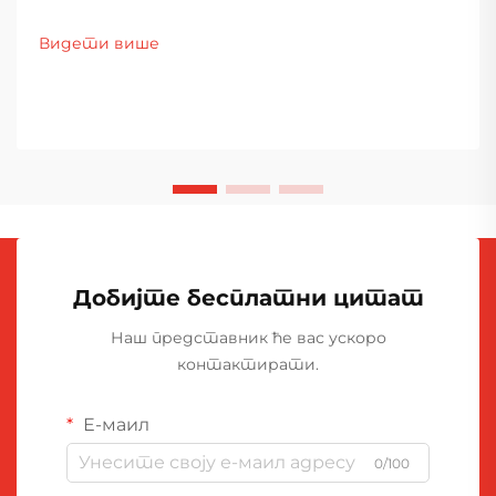
Видети више
Добијте бесплатни цитат
Наш представник ће вас ускоро
контактирати.
Е-маил
0/100