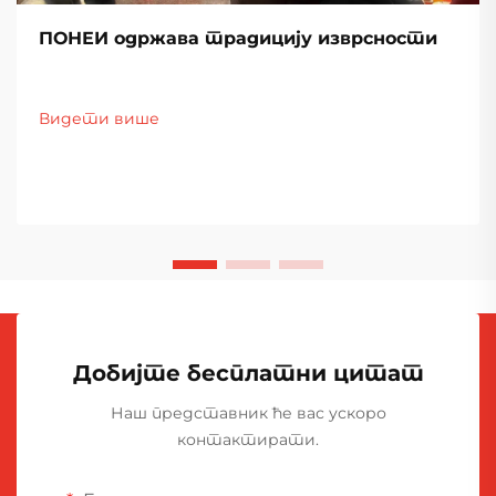
ПОНЕИ одржава традицију изврсности
Видети више
Добијте бесплатни цитат
Наш представник ће вас ускоро
контактирати.