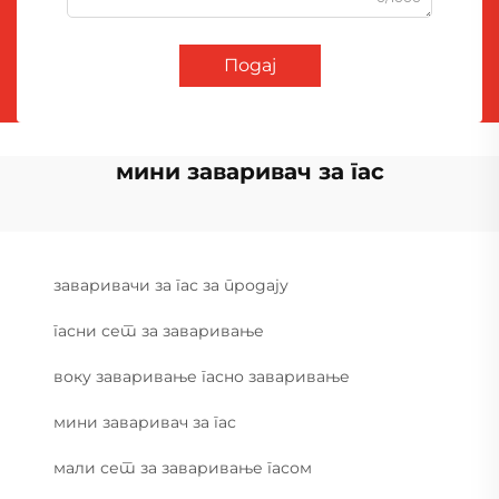
Подај
мини заваривач за гас
заваривачи за гас за продају
гасни сет за заваривање
воку заваривање гасно заваривање
мини заваривач за гас
мали сет за заваривање гасом