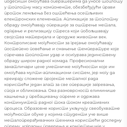
подесити омогућава оператерима да уносе топлоту
у топлотну масу компоненте, обезбеђујући прави
проток лемљења без оштећења осетљивих
електронских елемената. Апликације за топлотну
обраду омогућавају операције за оштрење метала,
одгајање и релизацију стреса који побољшавају
својства материјала и продуже животни век.
Контролисане могућности за грејање омогућавају
постепено повећање и смањење температуре које
спречава топлотни удар и осигурава јединствену
обраду широм радног комада. Професионални
занатличари цене уметничке могућности које им
омогућава мулти-апликациони систем, јер могу да
креирају сложене пројекте металног рада
користећи један алат за све операције загревања,
споја и обликовања. Ова разноврсност елиминише
кашњења у пребацивању опреме и одржава
континуитет радног тока током креативних
процеса. Образовне користи укључују свеобухватне
могућности обуке у којима студенти уче више
металопрерађивачких техника користећи доследну
опрему, изградњу поверења и компетенције у