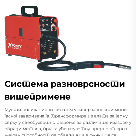
Система разноврсности
вишепримене
Мулти-апликациони систем универзалности мини-
гасног заваривача га трансформира из алата за једну
сврху у свеобухватно решење за различите изазове у
обради метала, пружајући изузетну вредност кроз
његову способност да обавља више функција са