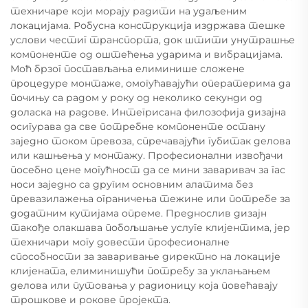
техничаре који морају радити на удаљеним
локацијама. Робусна конструкција издржава тешке
услови честиг транспорта, док штити унутрашње
компоненте од оштећења ударима и вибрацијама.
Моћ брзог постављања елиминише сложене
процедуре монтаже, омогућавајући оператерима да
почињу са радом у року од неколико секунди од
доласка на радове. Интегрисана филозофија дизајна
осигурава да све потребне компоненте остану
заједно током превоза, спречавајући губитак делова
или кашњења у монтажу. Професионални извођачи
посебно цене могућност да се мини заваривач за гас
носи заједно са другим основним алатима без
превазилажења ограничења тежине или потребе за
додатним кутијама опреме. Преднослив дизајн
такође олакшава побољшање услуге клијентима, јер
техничари могу довести професионалне
способности за заваривање директно на локације
клијената, елиминишући потребу за уклањањем
делова или путовања у радионицу која повећавају
трошкове и рокове пројекта.