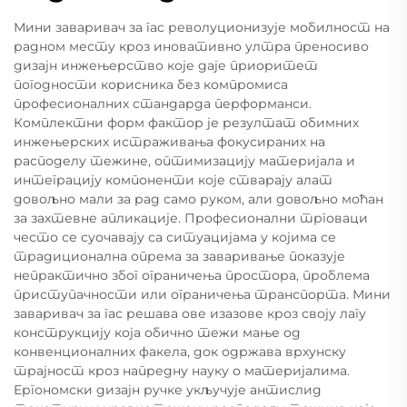
Мини заваривач за гас револуционизује мобилност на
радном месту кроз иновативно ултра преносиво
дизајн инжењерство које даје приоритет
погодности корисника без компромиса
професионалних стандарда перформанси.
Комплектни форм фактор је резултат обимних
инжењерских истраживања фокусираних на
расподелу тежине, оптимизацију материјала и
интеграцију компоненти које стварају алат
довољно мали за рад само руком, али довољно моћан
за захтевне апликације. Професионални трговаци
често се суочавају са ситуацијама у којима се
традиционална опрема за заваривање показује
непрактично због ограничења простора, проблема
приступачности или ограничења транспорта. Мини
заваривач за гас решава ове изазове кроз своју лагу
конструкцију која обично тежи мање од
конвенционалних факела, док одржава врхунску
трајност кроз напредну науку о материјалима.
Ергономски дизајн ручке укључује антислид