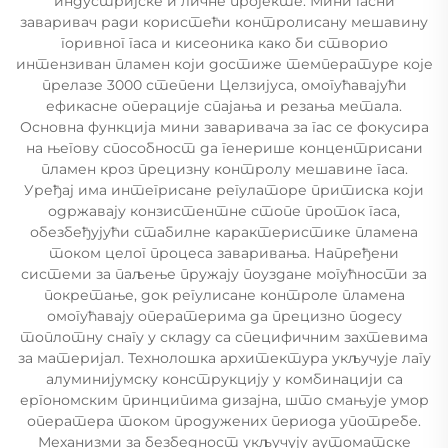
индустријске и личне пројекте. Мини гасни
заваривач ради користећи контролисану мешавину
горивног гаса и кисеоника како би створио
интензиван пламен који достиже температуре које
прелазе 3000 степени Целзијуса, омогућавајући
ефикасне операције спајања и резања метала.
Основна функција мини заваривача за гас се фокусира
на његову способност да генерише концентрисани
пламен кроз прецизну контролу мешавине гаса.
Уређај има интегрисане регулаторе притиска који
одржавају конзистентне стопе проток гаса,
обезбеђујући стабилне карактеристике пламена
током целог процеса заваривања. Напређени
системи за паљење пружају поуздане могућности за
покретање, док регулисане контроле пламена
омогућавају оператерима да прецизно подесу
топлотну снагу у складу са специфичним захтевима
за материјал. Технолошка архитектура укључује лагу
алуминијумску конструкцију у комбинацији са
ергономским принципима дизајна, што смањује умор
оператера током продужених периода употребе.
Механизми за безбедност укључују аутоматске