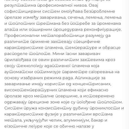
резултатима професионалног нивоа. Овај
софистицирани систем омогућава безпроблемне
прелазе између заваривања, сечења, лемења, лемења
и топлотних третмана без потребе за променама
алата или опширним процедурама реконфигурације.
Професионални металоработници разумеју да
различите примене захтевају специфичне
карактеристике пламена, температуре и обрасце
расподеле топлоте. Мини гасни заваривач
прилагођава се овим различитим захтевима кроз
своју технологију адаптивног пламена која
аутоматски оптимизује параметре сагоревања на
основу изабраних режима рада. Апликације за
заваривање имају користи од концентрисаних,
високотемпературних пламена који ефикасно
пролазе кроз металне површине, а истовремено
одржавају прецизне зоне које су погођене топлотом.
Систем пружа конзистентну дубину прониклости и
карактеристике фузије у различитим врстама
метала, укључујући челик, алуминијум, бакар и
егзотичне легуре које се обично налазе у