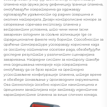
пламена која пружа јасну дефиницију границе пламена,
омогућавајући оператерима да одржавају
одговарајуће удаљености од радних површина и
околних материјала. Дизајн контролисане коморе за
сагоревање спречава експлозију пламена у
ветровитим условима, што чини мини гасни
заваривач погодним за спољне апликације где се
традиционалне факеле могу борити. Способности за
праћење температуре упозоравају кориснике када
се постигну оптимални опсегови рада, обезбеђујући
доследне резултате у различитим сценаријама
заваривања. Напредни систем за контролу такође
има подешавања меморије која оператерима
омогућавају да се брзо врате на претходно
успостављене конфигурације пламена, штеде време
и обезбеде понављање у производним окружењима.
Ова технологија посебно користи накитницима и
прецизним занатлијама који захтевају идентичне
карактеристике пламена за више сличних комада.