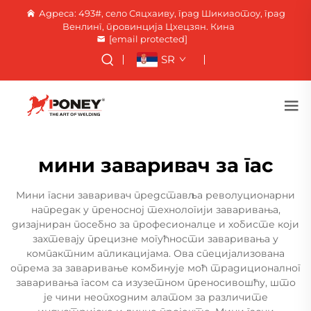
Адреса: 493#, село Сяцхаиву, град Шикиаотоу, град
Венлинг, провинција Цхецзян. Кина
[email protected]
SR
мини заваривач за гас
Мини гасни заваривач представља револуционарни
напредак у преносној технологији заваривања,
дизајниран посебно за професионалце и хобисте који
захтевају прецизне могућности заваривања у
компактним апликацијама. Ова специјализована
опрема за заваривање комбинује моћ традиционалног
заваривања гасом са изузетном преносивошћу, што
је чини неопходним алатом за различите