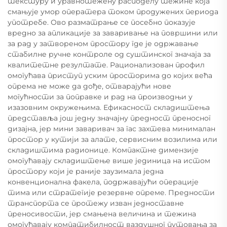
текстуру и уравнотежену расподелу тежине која
смањује умор оператера током продужених периода
употребе. Ово разматрање се посебно показује
вредно за апликације за заваривање на површини или
за рад у затвореном простору где је одржавање
стабилне ручне контроле од суштинског значаја за
квалитетне резултате. Рационализован профил
омогућава приступ уским просторима до којих већа
опрема не може да дође, отварајући нове
могућности за поправке и рад на производњи у
изазовним окружењима. Ефикасност складиштења
представља још једну значајну предност преносног
дизајна, јер мини заваривач за гас захтева минималан
простор у кутији за алате, сервисним возилима или
складиштима радионице. Компактне димензије
омогућавају складиштење више јединица на истом
простору који је раније заузимала једна
конвенционална факела, подржавајући операције
тима или стратегије резервне опреме. Предности
транспорта се протежу изван једноставне
преносивости, јер смањена величина и тежина
омогућавају компатибилност ваздушног путовања за