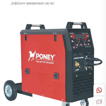
јефтин заваривач за гас