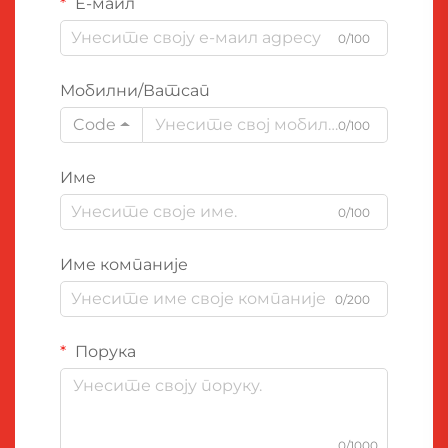
Е-маил
0/100
Мобилни/Ватсап
Code
0/100
Име
0/100
Име компаније
0/200
Порука
0/1000