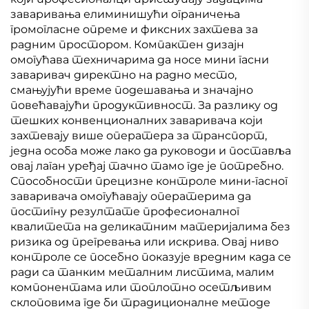
заваривања елиминишући ограничења
громогласне опреме и фиксних захтева за
радним простором. Компактен дизајн
омогућава техничарима да носе мини гасни
заваривач директно на радно место,
смањујући време подешавања и значајно
повећавајући продуктивност. За разлику од
тешких конвенционалних заваривача који
захтевају више оператера за транспорт,
једна особа може лако да руководи и поставља
овај лаган уређај тачно тамо где је потребно.
Способности прецизне контроле мини-гасног
заваривача омогућавају оператерима да
постигну резултате професионалног
квалитета на деликатним материјалима без
ризика од прегревања или искрива. Овај ниво
контроле се посебно показује вредним када се
ради са танким металним листима, малим
компонентама или топлотно осетљивим
склоповима где би традиционалне методе