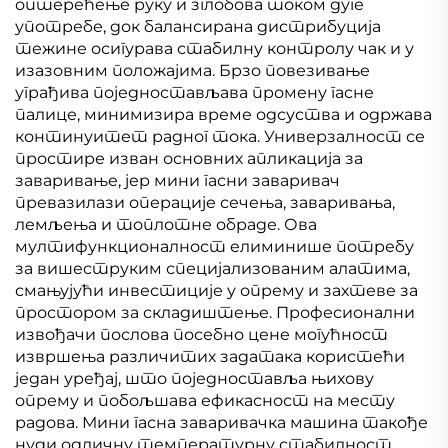
оптерећење руку и зглобова током дуге
употребе, док балансирана дистрибуција
тежине осигурава стабилну контролу чак и у
изазовним положајима. Брзо повезивање
уграђива поједностављава промену гасне
палице, минимизира време одсуства и одржава
континуитет радног тока. Универзалност се
простире изван основних апликација за
заваривање, јер мини гасни заваривач
превазилази операције сечења, заваривања,
лемљења и топлотне обраде. Ова
мултифункционалност елиминише потребу
за вишеструким специјализованим алатима,
смањујући инвестиције у опрему и захтеве за
простором за складиштење. Професионални
извођачи послова посебно цене могућност
извршења различитих задатака користећи
један уређај, што поједноставља њихову
опрему и побољшава ефикасност на месту
радова. Мини гасна заваривачка машина такође
нуди одличну температурну стабилност,