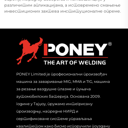
различитим апликацијама, а истовремено смањење
инвестиционих захтева институционалне опреме.
PONEY Limited је професионални произвођач
машина за заваривање MIG, MMA и TIG, машина
за резање ваздушне плазме и пуњача
аутомобилских батерија. Основана 2009.
године у Тајџоу, пружамо интегрисану
производњу, напредне НИРД и
сертификоване системе управљања
квалитетом како бисмо испоручили поуздану