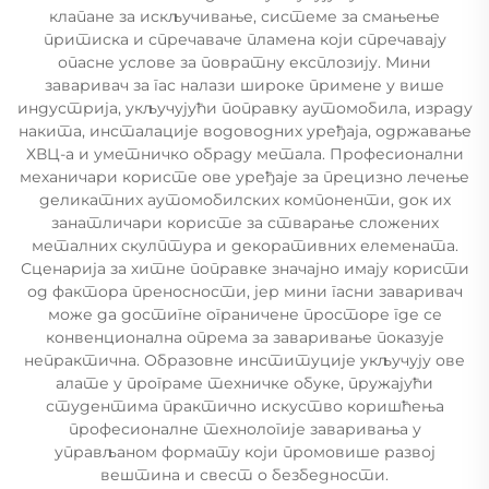
клапане за искључивање, системе за смањење
притиска и спречаваче пламена који спречавају
опасне услове за повратну експлозију. Мини
заваривач за гас налази широке примене у више
индустрија, укључујући поправку аутомобила, израду
накита, инсталације водоводних уређаја, одржавање
ХВЦ-а и уметничко обраду метала. Професионални
механичари користе ове уређаје за прецизно лечење
деликатних аутомобилских компоненти, док их
занатличари користе за стварање сложених
металних скулптура и декоративних елемената.
Сценарија за хитне поправке значајно имају користи
од фактора преносности, јер мини гасни заваривач
може да достигне ограничене просторе где се
конвенционална опрема за заваривање показује
непрактична. Образовне институције укључују ове
алате у програме техничке обуке, пружајући
студентима практично искуство коришћења
професионалне технологије заваривања у
управљаном формату који промовише развој
вештина и свест о безбедности.