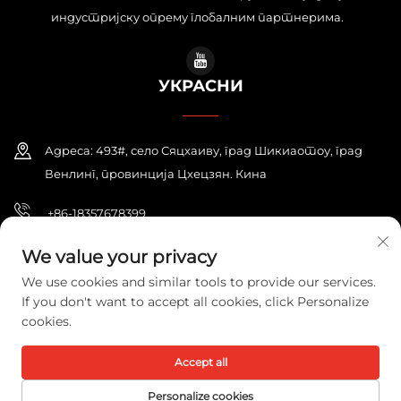
индустријску опрему глобалним партнерима.
УКРАСНИ
Адреса: 493#, село Сяцхаиву, град Шикиаотоу, град
Венлинг, провинција Цхецзян. Кина
+86-18357678399
[email protected]
We value your privacy
We use cookies and similar tools to provide our services.
If you don't want to accept all cookies, click Personalize
cookies.
Ауторско право © 2026 ZHEJIANG PONEY ELECTRIC CO., LTD. Сва
права су задржана.
Политике приватности
Accept all
Personalize cookies