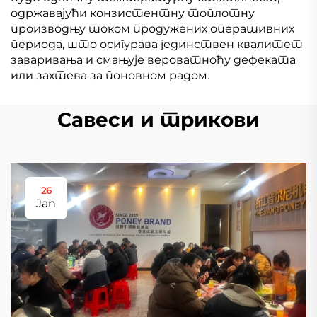
одржавајући конзистентну топлотну
производњу током продужених оперативних
периода, што осигурава јединствен квалитет
заваривања и смањује вероватноћу дефеката
или захтева за поновном радом.
Савеси и трикови
26
Jan