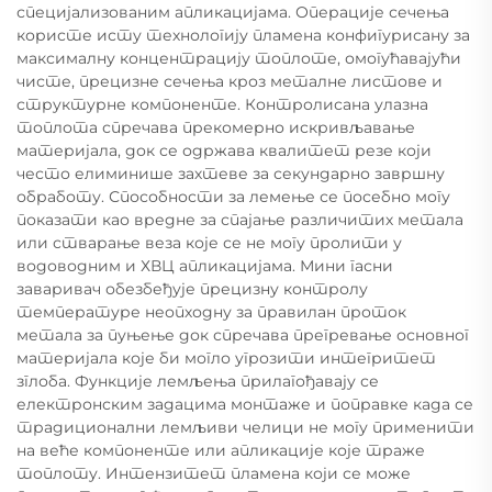
специјализованим апликацијама. Операције сечења
користе исту технологију пламена конфигурисану за
максималну концентрацију топлоте, омогућавајући
чисте, прецизне сечења кроз металне листове и
структурне компоненте. Контролисана улазна
топлота спречава прекомерно искривљавање
материјала, док се одржава квалитет резе који
често елиминише захтеве за секундарно завршну
обработу. Способности за лемење се посебно могу
показати као вредне за спајање различитих метала
или стварање веза које се не могу пролити у
водоводним и ХВЦ апликацијама. Мини гасни
заваривач обезбеђује прецизну контролу
температуре неопходну за правилан проток
метала за пуњење док спречава прегревање основног
материјала које би могло угрозити интегритет
зглоба. Функције лемљења прилагођавају се
електронским задацима монтаже и поправке када се
традиционални лемљиви челици не могу применити
на веће компоненте или апликације које траже
топлоту. Интензитет пламена који се може