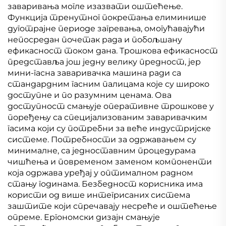
заваривања могле изазвати оштећење.
Функција тренутног покретања елиминише
дуготрајне периоде загревања, омогућавајући
непосредан почетак рада и побољшану
ефикасност током дана. Трошкова ефикасност
представља још једну велику предност, јер
мини-гасна заваривачка машина ради са
стандардним гасним палицама које су широко
доступне и по разумним ценама. Ова
доступност смањује оперативне трошкове у
поређењу са специјализованим заваривачким
гасима који су потребни за веће индустријске
системе. Потребности за одржавањем су
минималне, са једноставним процедурама
чишћења и повременом заменом компоненти
која одржава уређај у оптималном радном
стању годинама. Безбедност корисника има
користи од више интегрисаних система
заштите који спречавају несреће и оштећење
опреме. Ергономски дизајн смањује