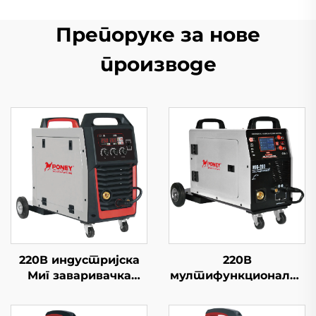
Препоруке за нове
производе
220В индустријска
220В
Миг заваривачка
мултифункционална
машина Миг-250Р
Миг машина за
мултифункционална
заваривање Миг-200