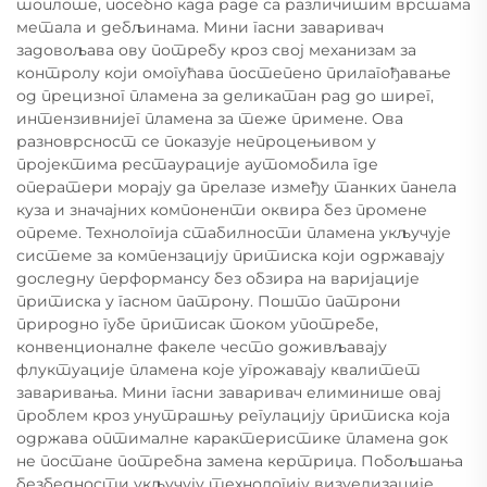
топлоте, посебно када раде са различитим врстама
метала и дебљинама. Мини гасни заваривач
задовољава ову потребу кроз свој механизам за
контролу који омогућава постепено прилагођавање
од прецизног пламена за деликатан рад до ширег,
интензивнијег пламена за теже примене. Ова
разноврсност се показује непроцењивом у
пројектима рестаурације аутомобила где
оператери морају да прелазе између танких панела
куза и значајних компоненти оквира без промене
опреме. Технологија стабилности пламена укључује
системе за компензацију притиска који одржавају
доследну перформансу без обзира на варијације
притиска у гасном патрону. Пошто патрони
природно губе притисак током употребе,
конвенционалне факеле често доживљавају
флуктуације пламена које угрожавају квалитет
заваривања. Мини гасни заваривач елиминише овај
проблем кроз унутрашњу регулацију притиска која
одржава оптималне карактеристике пламена док
не постане потребна замена кертриџа. Побољшања
безбедности укључују технологију визуелизације