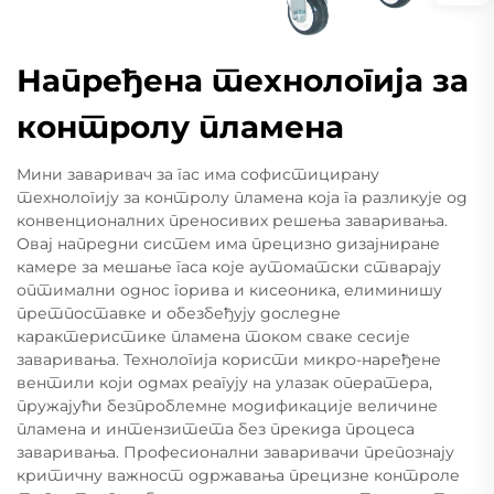
Напређена технологија за
контролу пламена
Мини заваривач за гас има софистицирану
технологију за контролу пламена која га разликује од
конвенционалних преносивих решења заваривања.
Овај напредни систем има прецизно дизајниране
камере за мешање гаса које аутоматски стварају
оптимални однос горива и кисеоника, елиминишу
претпоставке и обезбеђују доследне
карактеристике пламена током сваке сесије
заваривања. Технологија користи микро-наређене
вентили који одмах реагују на улазак оператера,
пружајући безпроблемне модификације величине
пламена и интензитета без прекида процеса
заваривања. Професионални заваривачи препознају
критичну важност одржавања прецизне контроле