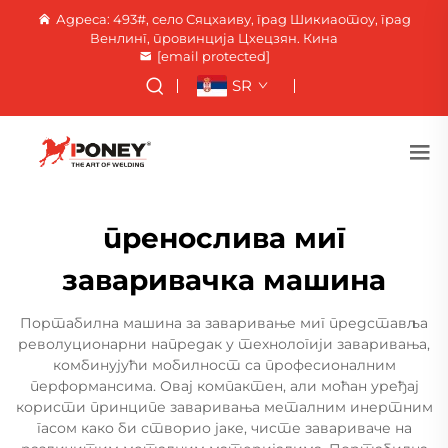
Адреса: 493#, село Сяцхаиву, град Шикиаотоу, град
Венлинг, провинција Цхецзян. Кина
[email protected]
SR
пренослива миг
заваривачка машина
Портабилна машина за заваривање миг представља
револуционарни напредак у технологији заваривања,
комбинујући мобилност са професионалним
перформансима. Овај компактен, али моћан уређај
користи принципе заваривања металним инертним
гасом како би створио јаке, чисте завариваче на