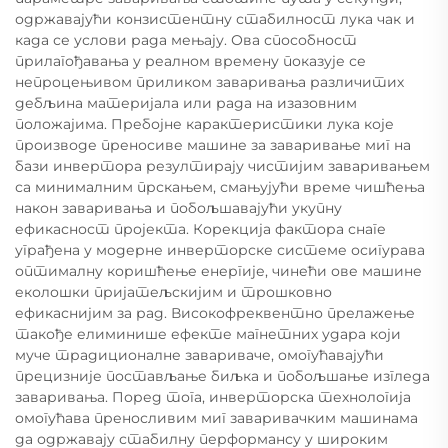
одржавајући конзистентну стабилност лука чак и
када се услови рада мењају. Ова способност
прилагођавања у реалном времену показује се
непроцењивом приликом заваривања различитих
дебљина материјала или рада на изазовним
положајима. Пребојне карактеристики лука које
производе преносиве машине за заваривање миг на
бази инвертора резултирају чистијим заваривањем
са минималним прскањем, смањујући време чишћења
након заваривања и побољшавајући укупну
ефикасност пројекта. Корекција фактора снаге
уграђена у модерне инверторске системе осигурава
оптималну коришћење енергије, чинећи ове машине
еколошки пријатељскијим и трошковно
ефикаснијим за рад. Високофреквентно прелажење
такође елиминише ефекте магнетних удара који
муче традиционалне завариваче, омогућавајући
прецизније постављање биљка и побољшање изгледа
заваривања. Поред тога, инверторска технологија
омогућава преносливим миг заваривачким машинама
да одржавају стабилну перформансу у широким