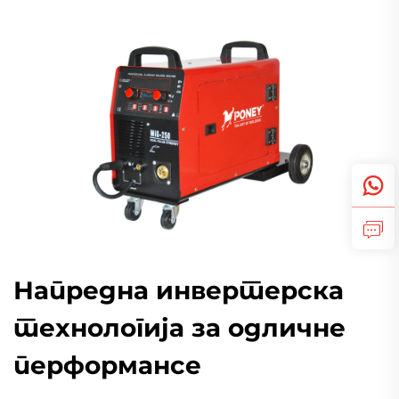
Напредна инвертерска
технологија за одличне
перформансе