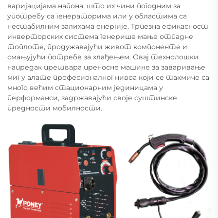
варијацијама напона, што их чини погодним за
употребу са генераторима или у областима са
нестабилним залихама енергије. Трпезна ефикасност
инверторских система генерише мање отпадне
топлоте, продужавајући живот компоненте и
смањујући потребе за хлађењем. Овај технолошки
напредак претвара преносне машине за заваривање
миг у алате професионалног нивоа који се такмиче са
много већим стационарним јединицама у
перформанси, задржавајући своје суштинске
предности мобилности.