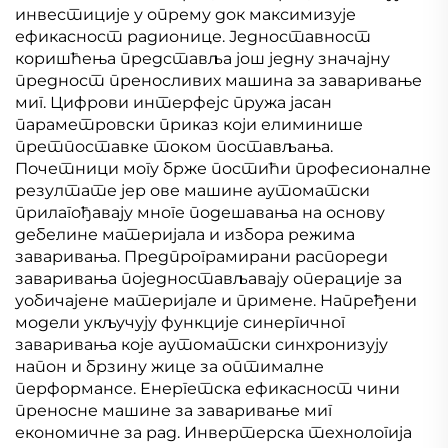
инвестиције у опрему док максимизује
ефикасност радионице. Једноставност
коришћења представља још једну значајну
предност преносливих машина за заваривање
миг. Цифрови интерфејс пружа јасан
параметровски приказ који елиминише
претпоставке током постављања.
Почетници могу брже постићи професионалне
резултате јер ове машине аутоматски
прилагођавају многе подешавања на основу
дебелине материјала и избора режима
заваривања. Предпрограмирани распореди
заваривања поједностављавају операције за
уобичајене материјале и примене. Напређени
модели укључују функције синергичног
заваривања које аутоматски синхронизују
напон и брзину жице за оптималне
перформансе. Енергетска ефикасност чини
преносне машине за заваривање миг
економичне за рад. Инвертерска технологија