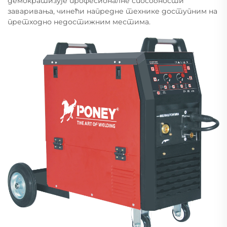
демократизује професионалне способности
заваривања, чинећи напредне технике доступним на
претходно недостижним местима.