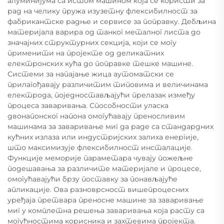
алуминијума са истом машином која се користи за
рад на челику пружа изузетну флексибилност за
фабрикантске радње и сервисе за поправку. Дебљина
материјала варира од танког металног листа до
значајних структурних секција, који се могу
применити на пројекте од деликатних
електронских кућа до поправке тешке машине.
Системи за напајање жица аутоматски се
прилагођавају различитим типовима и величинама
електрода, поједностављајући прелазак између
процеса заваривања. Способности уласка
двонапонског напона омогућавају преносливим
машинама за заваривање миг да раде са стандардних
кућних излаза или индустријских залиха енергије,
што максимизује флексибилност инсталације.
Функције меморије параметара чувају пожељне
подешавања за различите материјале и процесе,
омогућавајући брзу поставку за понављајуће
апликације. Ова разноврсност вишепроцесних
уређаја претвара преносне машине за заваривање
миг у комплетна решења заваривања која расту са
могућностима корисника и захтевима пројекта.