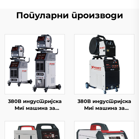
Популарни производи
380В индустријска
380В индустријска
Миг машина за
Миг машина за
заваривање Миг-500
заваривање Миг-350/
мултифункционална
Миг-500 Одвојен
ЦО2 гасна штит Миг/
жични хранилац
Маг Гоугинг машина за
мултифункционални