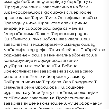
смањује потрошњу енергије у поређењу са
традиционалним заваривачима на бази
трансформатора, док пружа супериорне
аркове карактеристике. Ова ефикасност се
преводи у ниже трошкове електричне
енергије и способност рада са мањим
генераторима током теренских радова.
Стабилност лука побољшава квалитет
заваривања и истовремено смањује отпад
материјала од дефектних зглобова. Потреба за
одржавањем остаје минимална због чврсте
конструкције и поједностављених
унутрашњих компоненти. Већина
преносливих миг заваривача захтева само
основно чишћење и повремену замену
потрошљивих материјала. Ова поузданост
смањује време простора и трошкове
одржавања у поређењу са већим, сложенијим
системима заваривања. Професионални
заваривачи цене конзистентну перформансу
коју ове машине пружају у различитим