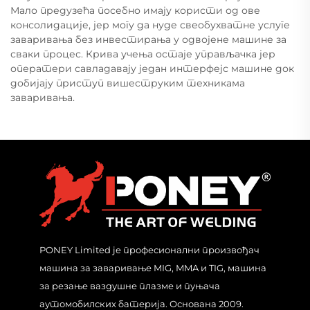
Мало предузећа посебно имају користи од ове
консолидације, јер могу да нуде свеобухватне услуге
заваривања без инвестирања у одвојене машине за
сваки процес. Крива учења остаје управљачка јер
оператери савладавају један интерфејс машине док
добијају приступ вишеструким техникама
заваривања.
PONEY Limited је професионални произвођач
машина за заваривање MIG, MMA и TIG, машина
за резање ваздушне плазме и пуњача
аутомобилских батерија. Основана 2009.