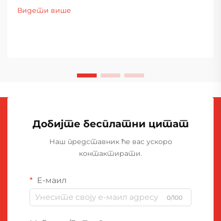
Видети више
Добијте бесплатни цитат
Наш представник ће вас ускоро
контактирати.
Е-маил
0/100