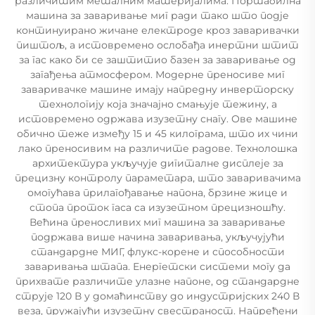
различитим металним материјалима. Портабилна
машина за заваривање миг ради тако што подје
континуирано жичане електроде кроз заваривачки
пиштољ, а истовремено ослобађа инертни штит
за гас како би се заштитио базен за заваривање од
загађења атмосфером. Модерне преносиве миг
заваривачке машине имају напредну инверторску
технологију која значајно смањује тежину, а
истовремено одржава изузетну снагу. Ове машине
обично теже између 15 и 45 килограма, што их чини
лако преносивим на различите радове. Технолошка
архитектура укључује дигиталне дисплеје за
прецизну контролу параметара, што заваривачима
омогућава прилагођавање напона, брзине жице и
стопа проток гаса са изузетном прецизношћу.
Већина преносливих миг машина за заваривање
подржава више начина заваривања, укључујући
стандардне МИГ, флукс-корене и способности
заваривања штапа. Енергетски системи могу да
прихвате различите улазне напоне, од стандардне
струје 120 В у домаћинству до индустријских 240 В
веза, пружајући изузетну свестраност. Напређени