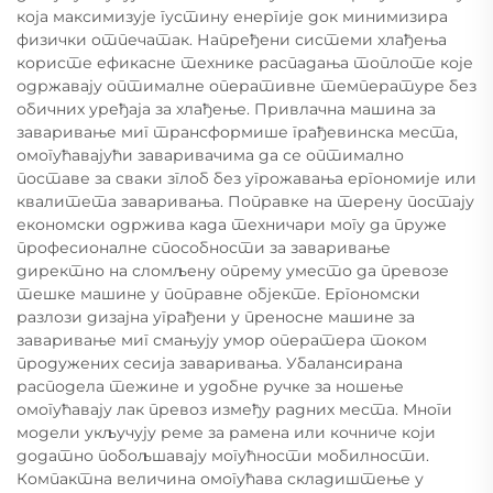
која максимизује густину енергије док минимизира
физички отпечатак. Напређени системи хлађења
користе ефикасне технике распадања топлоте које
одржавају оптималне оперативне температуре без
обичних уређаја за хлађење. Привлачна машина за
заваривање миг трансформише грађевинска места,
омогућавајући заваривачима да се оптимално
поставе за сваки зглоб без угрожавања ергономије или
квалитета заваривања. Поправке на терену постају
економски одржива када техничари могу да пруже
професионалне способности за заваривање
директно на сломљену опрему уместо да превозе
тешке машине у поправне објекте. Ергономски
разлози дизајна уграђени у преносне машине за
заваривање миг смањују умор оператера током
продужених сесија заваривања. Убалансирана
расподела тежине и удобне ручке за ношење
омогућавају лак превоз између радних места. Многи
модели укључују реме за рамена или кочниче који
додатно побољшавају могућности мобилности.
Компактна величина омогућава складиштење у