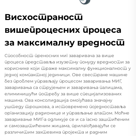
Висхостраност
вишепроцесних процеса
за максималну вредност
Способност преносних миг заваривача за више
процеса представља изузетну понуду вредности за
кориснике који траже максималну функционалност у
једној компактној јединици. Ове свестране машине
без проблем управљају процесом заваривања МИГ,
заваривања са струјењем и заваривања палицама,
елиминишући потребу за више специјализованих
машина. Ова консолидација омогућава значајну
уштеду трошкова, а истовремено поједноставља
организацију радионице и управљање алатом. Моћне
заваривање МИГ-а одликује се и са гасно заштићеним
и самозаштићеним жицама, прилагођавајући се
различитим захтевима пројекта и радним