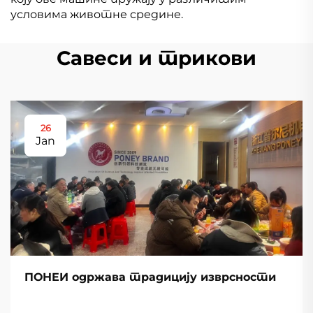
условима животне средине.
Савеси и трикови
26
Jan
ПОНЕИ одржава традицију изврсности