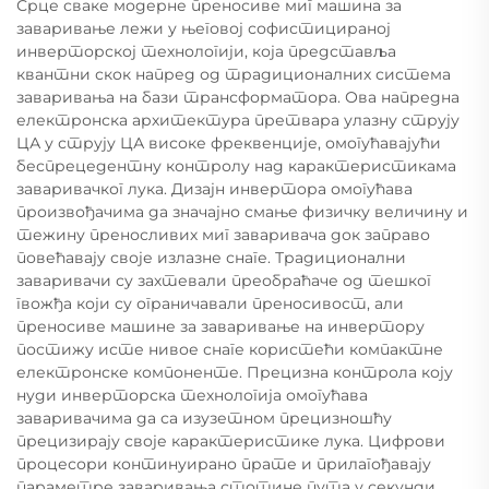
Срце сваке модерне преносиве миг машина за
заваривање лежи у његовој софистицираној
инверторској технологији, која представља
квантни скок напред од традиционалних система
заваривања на бази трансформатора. Ова напредна
електронска архитектура претвара улазну струју
ЦА у струју ЦА високе фреквенције, омогућавајући
беспрецедентну контролу над карактеристикама
заваривачког лука. Дизајн инвертора омогућава
произвођачима да значајно смање физичку величину и
тежину преносливих миг заваривача док заправо
повећавају своје излазне снаге. Традиционални
заваривачи су захтевали преобраћаче од тешког
гвожђа који су ограничавали преносивост, али
преносиве машине за заваривање на инвертору
постижу исте нивое снаге користећи компактне
електронске компоненте. Прецизна контрола коју
нуди инверторска технологија омогућава
заваривачима да са изузетном прецизношћу
прецизирају своје карактеристике лука. Цифрови
процесори континуирано прате и прилагођавају
параметре заваривања стотине пута у секунди,