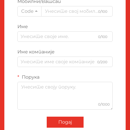
Мобилни/Ватсап
Code
0/100
Име
0/100
Име компаније
0/200
Порука
0/1000
Подај