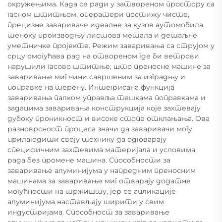
окружењима. Када се ради у затвореном простору са
гасном штитњом, оператери постижу чисте,
прецизне завариваче идеалне за кузов аутомобила,
теноку производњу листова метала и детаљне
уметничке пројекте. Режим заваривања са струјом у
срцу омогућава рад на отвореном где би ветрови
нарушили гасово штитње, што преносне машине за
заваривање миг чини савршеним за изградњу и
поправке на терену. Интегрисана функција
заваривања палком управља тешкама поправкама и
задацима заваривања конструкција које захтевају
дубоку проникност и високе стопе отклањања. Ова
разноврсност процеса значи да заваривачи могу
прилагодити своју технику да одговарају
специфичним захтевима материјала и условима
рада без промене машина. Способности за
заваривање алуминијума у напредним преносним
машинама за заваривање миг отварају додатне
могућности на тржишту, јер се апликације
алуминијума настављају ширити у свим
индустријама. Способност за заваривање