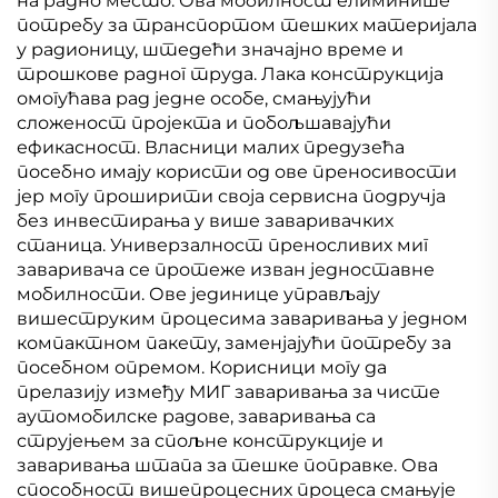
на радно место. Ова мобилност елиминише
потребу за транспортом тешких материјала
у радионицу, штедећи значајно време и
трошкове радног труда. Лака конструкција
омогућава рад једне особе, смањујући
сложеност пројекта и побољшавајући
ефикасност. Власници малих предузећа
посебно имају користи од ове преносивости
јер могу проширити своја сервисна подручја
без инвестирања у више заваривачких
станица. Универзалност преносливих миг
заваривача се протеже изван једноставне
мобилности. Ове јединице управљају
вишеструким процесима заваривања у једном
компактном пакету, заменјајући потребу за
посебном опремом. Корисници могу да
прелазију између МИГ заваривања за чисте
аутомобилске радове, заваривања са
струјењем за спољне конструкције и
заваривања штапа за тешке поправке. Ова
способност вишепроцесних процеса смањује