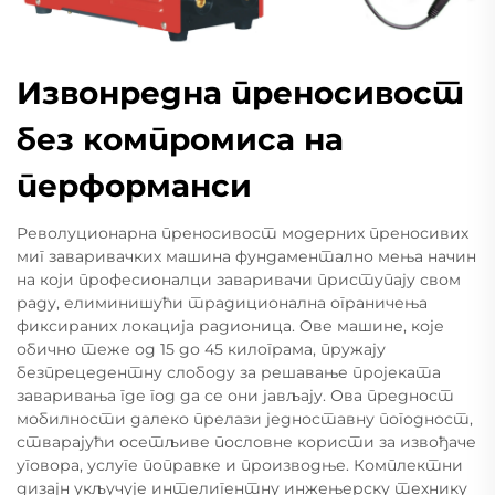
Извонредна преносивост
без компромиса на
перформанси
Револуционарна преносивост модерних преносивих
миг заваривачких машина фундаментално мења начин
на који професионалци заваривачи приступају свом
раду, елиминишући традиционална ограничења
фиксираних локација радионица. Ове машине, које
обично теже од 15 до 45 килограма, пружају
безпрецедентну слободу за решавање пројеката
заваривања где год да се они јављају. Ова предност
мобилности далеко прелази једноставну погодност,
стварајући осетљиве пословне користи за извођаче
уговора, услуге поправке и производње. Комплектни
дизајн укључује интелигентну инжењерску технику