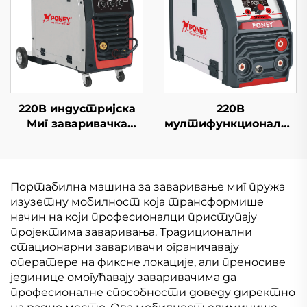
заваривање
ЦО2 гасни штит Миг/
Маг машина за
заваривање
220В индустријска
220В
Миг заваривачка
мултифункционални
машина Миг-250Р
инвертер Мини
мултифункционална
безгасни заваривач
ЦО2 гасова штит
ФЦВ-120 Дигитална
Миг/Маг заваривачка
контрола сигнала
Портабилна машина за заваривање миг пружа
машина
Миг Велдер
изузетну мобилност која трансформише
начин на који професионалци приступају
пројектима заваривања. Традиционални
стационарни заваривачи ограничавају
оператере на фиксне локације, али преносиве
јединице омогућавају заваривачима да
професионалне способности доведу директно