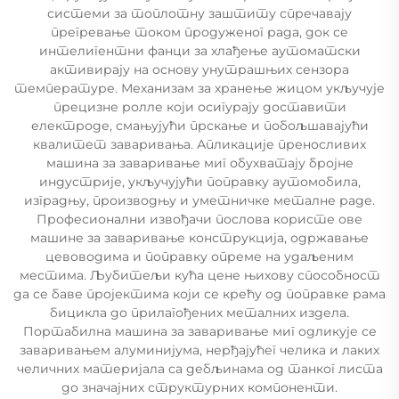
системи за топлотну заштиту спречавају
прегревање током продуженог рада, док се
интелигентни фанци за хлађење аутоматски
активирају на основу унутрашњих сензора
температуре. Механизам за хранење жицом укључује
прецизне ролле који осигурају доставити
електроде, смањујући прскање и побољшавајући
квалитет заваривања. Апликације преносливих
машина за заваривање миг обухватају бројне
индустрије, укључујући поправку аутомобила,
изградњу, производњу и уметничке металне раде.
Професионални извођачи послова користе ове
машине за заваривање конструкција, одржавање
цевоводима и поправку опреме на удаљеним
местима. Љубитељи кућа цене њихову способност
да се баве пројектима који се крећу од поправке рама
бицикла до прилагођених металних издела.
Портабилна машина за заваривање миг одликује се
заваривањем алуминијума, нерђајућег челика и лаких
челичних материјала са дебљинама од танког листа
до значајних структурних компоненти.