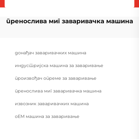
пренослива миг заваривачка машина
донађач заваривачких машина
индустријска машина за заваривање
произвођач опреме за заваривање
пренослива миг заваривачка машина
извозник заваривачких машина
оЕМ машина за заваривање