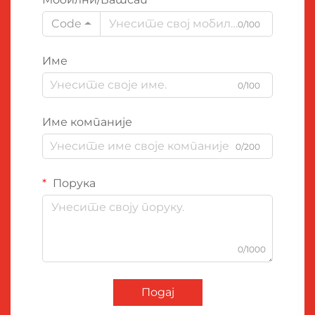
Code
0/100
Име
0/100
Име компаније
0/200
Порука
0/1000
Подај