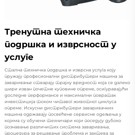
Тренутна техничка
подршка и изврсност у
услуге
Стална техничка подршка и изврсна услуга коју
пружају професионални дистрибутери машина за
заваривање стварају трајну вредност која се далеко
шири изван почетне куповине опреме, осигуравајући
доследне перформансе и максимални повратак
инвестиција током читавог животног циклуса
опреме. Искусни дистрибутери заваривачких
машина одржавају посвећене сервисне одељења у
којима су обучени техничари који поседују дубоко
познавање различитих система заваривања,
процедура за решавање проблема и захтева за