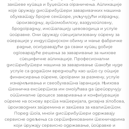
захтеве купаца и буџетска ограничења. Апликације
које пружају дистрибутери заваривачких машина
обухватају бројне секторе, укључујући изградњу,
производњу, аутомобилску, ваздухопловну,
бродоградњу, инсталацију цевоводица и услуге
поправке. Они пружају специјализовану опрему за
операције у индустријском обиму и мање фабричке
радње, осигуравајући да сваки купац добије
одговарајуће решења за заваривање за њихове
специфичне апликације. Професионални
дистрибутери машина за заваривање такође нуде
услуге са додатом вредношћу као што су опције
финансирања опреме, програми за размену, услуге
изнајмљивања и свеобухватна гаранција. Њихова
техничка експертиза им омогућава да препоручују
оптималне процесе заваривања и конфигурације
опреме на основу врста материјала, дизајна зглобова,
производних запремина и захтева за квалитетом.
Поред тога, многи дистрибутери одржавају
сервисне одељења са сертификованим техничарима
који пружају сервисно одржавање, поправке и