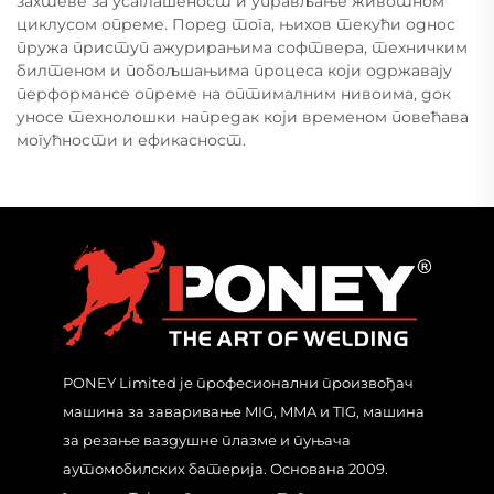
захтеве за усаглашеност и управљање животном
циклусом опреме. Поред тога, њихов текући однос
пружа приступ ажурирањима софтвера, техничким
билтеном и побољшањима процеса који одржавају
перформансе опреме на оптималним нивоима, док
уносе технолошки напредак који временом повећава
могућности и ефикасност.
PONEY Limited је професионални произвођач
машина за заваривање MIG, MMA и TIG, машина
за резање ваздушне плазме и пуњача
аутомобилских батерија. Основана 2009.