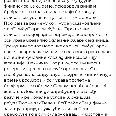
различите опције плаћања, укључујући
финансирање опреме, договоре лизинга и
програме за изнајмљивање који помажу у
ефикасном управљању новчаним проток.
Програм за размену који нуде установљени
дистрибутери омогућава трошковно
ефикасне надоградње опреме, а истовремено
осигурава правилно одлагање старих јединица.
Тренутни однос подршке са дистрибутором
ваше заваривачке машине наставља дуго након
почетне куповине кроз администрацију
гаранције, техничку подршку, доступност
резервних делова и услуге одржавања. Ова
свеобухватна структура подршке минимизује
време простора и осигурава доследна
перформанса опреме током целог свог радног
живота. Локални дистрибутери такође
разумеју регионалне услове тржишта,
регулаторне захтеве и потребе специфичне
за индустрију, пружајући прилагођене
препоруке које су у складу са вашим пословним