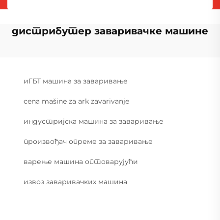
дистрибутер заваривачке машине
иГБТ машина за заваривање
cena mašine za ark zavarivanje
индустријска машина за заваривање
произвођач опреме за заваривање
варење машина оптоварујући
извоз заваривачких машина