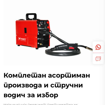
Комплетан асортиман
производа и стручни
водич за избор