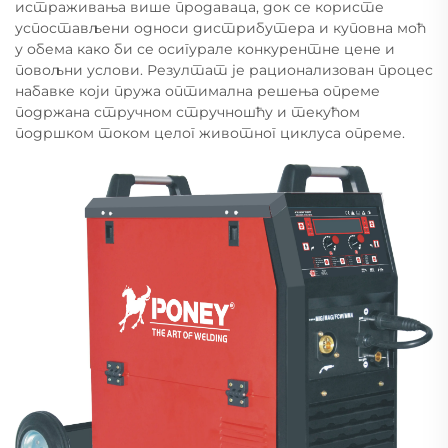
истраживања више продаваца, док се користе
успостављени односи дистрибутера и куповна моћ
у обема како би се осигурале конкурентне цене и
повољни услови. Резултат је рационализован процес
набавке који пружа оптимална решења опреме
подржана стручном стручношћу и текућом
подршком током целог животног циклуса опреме.