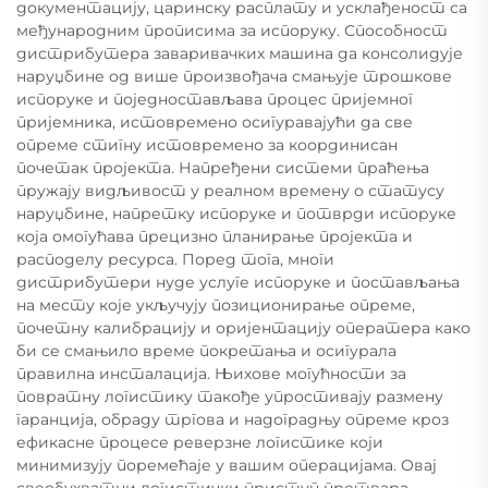
документацију, царинску расплату и усклађеност са
међународним прописима за испоруку. Способност
дистрибутера заваривачких машина да консолидује
наруџбине од више произвођача смањује трошкове
испоруке и поједностављава процес пријемног
пријемника, истовремено осигуравајући да све
опреме стигну истовремено за координисан
почетак пројекта. Напређени системи праћења
пружају видљивост у реалном времену о статусу
наруџбине, напретку испоруке и потврди испоруке
која омогућава прецизно планирање пројекта и
расподелу ресурса. Поред тога, многи
дистрибутери нуде услуге испоруке и постављања
на месту које укључују позиционирање опреме,
почетну калибрацију и оријентацију оператера како
би се смањило време покретања и осигурала
правилна инсталација. Њихове могућности за
повратну логистику такође упростивају размену
гаранција, обраду тргова и надоградњу опреме кроз
ефикасне процесе реверзне логистике који
минимизују поремећаје у вашим операцијама. Овај