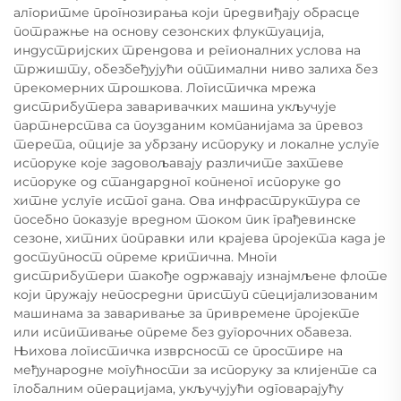
алгоритме прогнозирања који предвиђају обрасце
потражње на основу сезонских флуктуација,
индустријских трендова и регионалних услова на
тржишту, обезбеђујући оптимални ниво залиха без
прекомерних трошкова. Логистичка мрежа
дистрибутера заваривачких машина укључује
партнерства са поузданим компанијама за превоз
терета, опције за убрзану испоруку и локалне услуге
испоруке које задовољавају различите захтеве
испоруке од стандардног копненог испоруке до
хитне услуге истог дана. Ова инфраструктура се
посебно показује вредном током пик грађевинске
сезоне, хитних поправки или крајева пројекта када је
доступност опреме критична. Многи
дистрибутери такође одржавају изнајмљене флоте
који пружају непосредни приступ специјализованим
машинама за заваривање за привремене пројекте
или испитивање опреме без дугорочних обавеза.
Њихова логистичка изврсност се простире на
међународне могућности за испоруку за клијенте са
глобалним операцијама, укључујући одговарајућу