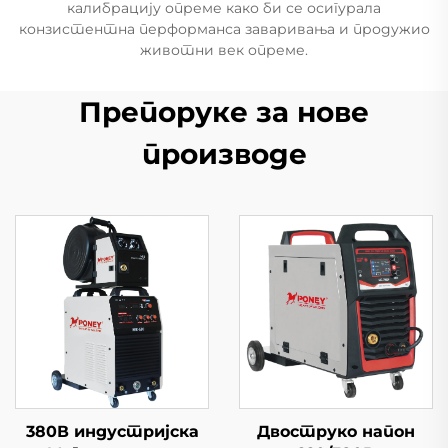
калибрацију опреме како би се осигурала
конзистентна перформанса заваривања и продужио
животни век опреме.
Препоруке за нове
производе
380В индустријска
Двоструко напон