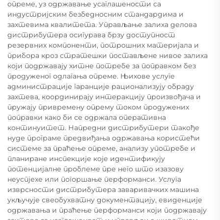
опреме, уз одржавање усаглашености са
индустријским безбедносним стандардима и
захтевима квалитета. Управљање залиха делова
дистрибутера осигурава брзу доступност
резервних компоненти, потрошних материјала и
прибора кроз стратешки постављене нивое залиха
који подржавају хитне потребе за поправком без
продуженог одлагања опреме. Њихове услуге
администрације гаранције рационализују обраду
захтева, координирају интеракцију произвођача и
пружају привремену опрему током продужених
поправки како би се одржала оперативна
континуитет. Напредни дистрибутери такође
нуде програме предвиђања одржавања користећи
системе за праћење опреме, анализу употребе и
планиране инспекције које идентификују
потенцијалне проблеме пре него што изазову
неуспјехе или погоршање перформанси. Услуга
изврсности дистрибутера заваривачких машина
укључује свеобухватну документацију, евиденције
одржавања и праћење перформанси који подржавају