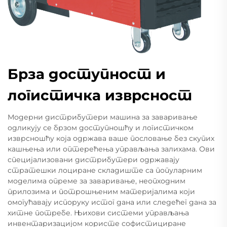
Брза доступност и
логистичка изврсност
Модерни дистрибутери машина за заваривање
одликују се брзом доступношћу и логистичком
изврсношћу која одржава ваше пословање без скупих
кашњења или оптерећења управљања залихама. Ови
специјализовани дистрибутери одржавају
стратешки лоциране складиште са популарним
моделима опреме за заваривање, неопходним
прилозима и потрошњеним материјалима који
омогућавају испоруку истог дана или следећег дана за
хитне потребе. Њихови системи управљања
инвентаризацијом користе софистициране