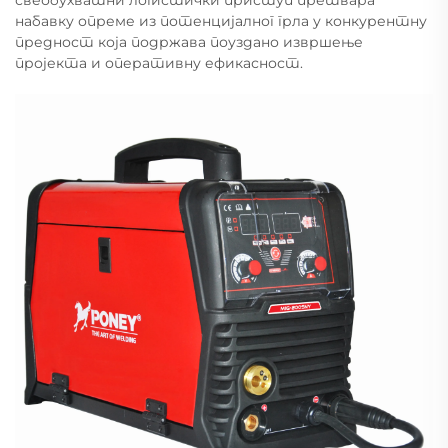
свеобухватни логистички приступ претвара
набавку опреме из потенцијалног грла у конкурентну
предност која подржава поуздано извршење
пројекта и оперативну ефикасност.