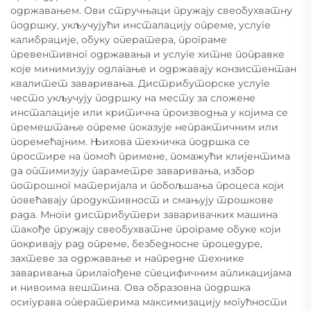
одржавањем. Ови стручњаци пружају свеобухватну
подршку, укључујући инсталацију опреме, услуге
калибрације, обуку оператера, програме
превентивног одржавања и услуге хитне поправке
које минимизују одлагање и одржавају конзистентан
квалитет заваривања. Дистрибуторске услуге
често укључују подршку на месту за сложене
инсталације или критична производња у којима се
премештање опреме показује непрактичним или
поремећајним. Њихова техничка подршка се
простире на помоћ примене, помажући клијентима
да оптимизују параметре заваривања, избор
потрошног материјала и побољшања процеса који
повећавају продуктивност и смањују трошкове
рада. Многи дистрибутери заваривачких машина
такође пружају свеобухватне програме обуке који
покривају рад опреме, безбедносне процедуре,
захтеве за одржавање и напредне технике
заваривања прилагођене специфичним апликацијама
и нивоима вештина. Ова образовна подршка
осигурава оператерима максимизацију могућности