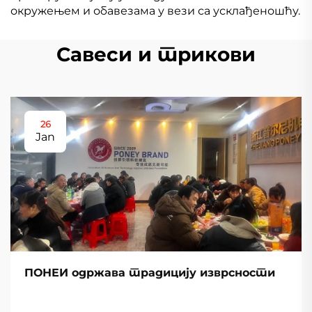
окружењем и обавезама у вези са усклађеношћу.
Савеси и трикови
26
Jan
ПОНЕИ одржава традицију изврсности