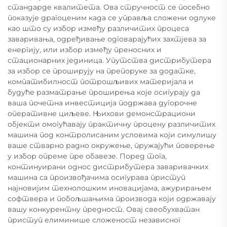
стандарде квалитета. Ова стручност се посебно
показује драгоценим када се управља сложени одлуке
као што су избор између различитих процеса
заваривања, одређивање одговарајућих захтјева за
енергију, или избор између преносних и
стационарних јединица. Упутства дистрибутера
за избор се проширују на препоруке за додатке,
компатибилност потрошљивих материјала и
будуће разматрање проширења које осигурају да
ваша почетна инвестиција подржава дугорочне
оперативне циљеве. Њихови демонстрациони
објекти омогућавају практичну процену различитих
машина под контролисаним условима који симулишу
ваше стварно радно окружење, пружајући поверење
у избор опреме пре обавезе. Поред тога,
континуирани однос дистрибутера заваривачких
машина са произвођачима осигурава приступ
најновијим технолошким иновацијама, ажурирањем
софтвера и побољшањима производа који одржавају
вашу конкурентну предност. Овај свеобухватан
приступ елиминише сложеност независног