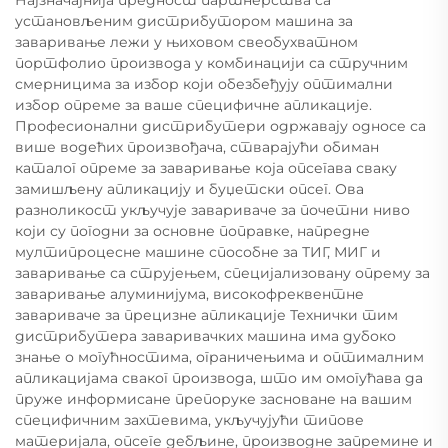
Најзначајнија предност партнерства са
установљеним дистрибутором машина за
заваривање лежи у њиховом свеобухватном
портфолио производа у комбинацији са стручним
смерницима за избор који обезбеђују оптимални
избор опреме за ваше специфичне апликације.
Професионални дистрибутери одржавају односе са
више водећих произвођача, стварајући обиман
каталог опреме за заваривање која опсегава сваку
замишљену апликацију и буџетски опсег. Ова
разноликост укључује завариваче за почетни ниво
који су погодни за основне поправке, напредне
мултипроцесне машине способне за ТИГ, МИГ и
заваривање са струјењем, специјализовану опрему за
заваривање алуминијума, високофреквентне
завариваче за прецизне апликације Технички тим
дистрибутера заваривачких машина има дубоко
знање о могућностима, ограничењима и оптималним
апликацијама сваког производа, што им омогућава да
пруже информисане препоруке засноване на вашим
специфичним захтевима, укључујући типове
материјала, опсеге дебљине, производне запремине и