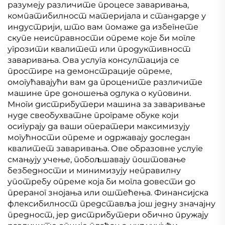
разумеју различите процесе заваривања,
компатибилност материјала и стандарде у
индустрији, што вам помаже да избегнете
скупе неисправности опреме које би могле
угрозити квалитет или продуктивност
заваривања. Ова услуга консултација се
простире на демонстрације опреме,
омогућавајући вам да процените различите
машине пре доношења одлука о куповини.
Многи дистрибутери машина за заваривање
нуде свеобухватне програме обуке који
осигурају да ваши оператери максимизују
могућности опреме и одржавају доследан
квалитет заваривања. Ове образовне услуге
смањују учење, побољшавају поштовање
безбедности и минимизују неправилну
употребу опреме која би могла довести до
прераног знојања или оштећења. Финансијска
флексибилност представља још једну значајну
предност, јер дистрибутери обично пружају