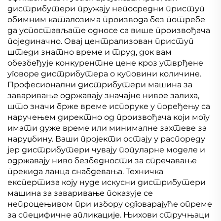
дистрибутери пружају непосредни приступ
обимним каталозима производа без потребе
да успостављате односе са више произвођача
појединачно. Овај централизован приступ
штеди знатно време и труд, док вам
обезбеђује конкурентне цене кроз утврђене
уговоре дистрибутера о куповини количине.
Професионални дистрибутери машина за
заваривање одржавају значајне нивое залиха,
што значи брже време испоруке у поређењу са
наручењем директно од произвођача који могу
имати дуже време или минималне захтеве за
наруџбину. Ваши пројекти остају у распореду
јер дистрибутери чувају популарне моделе и
одржавају ниво безбедности за спречавање
прекида ланца снабдевања. Техничка
експертиза коју нуде искусни дистрибутери
машина за заваривање показује се
непроцењивом при избору одговарајуће опреме
за специфичне апликације. Њихови стручњаци