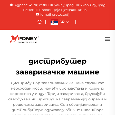
Адреса: 493#, село Сяцхаиву, град Шикиаотоу, град
Венлинг, провинција Цхецзян. Кина
[email protected]
SR
дистрибутер
заваривачке машине
Дистрибутор заваривачких машина служи као
неопходан мост између произвођача и крајњих
корисника у индустрији заваривања, пружајући
свеобухватни приступ најсавременијој опреми и
решењима заваривања. Ови специјализовани
дистрибутери одржавају обимне инвентаре