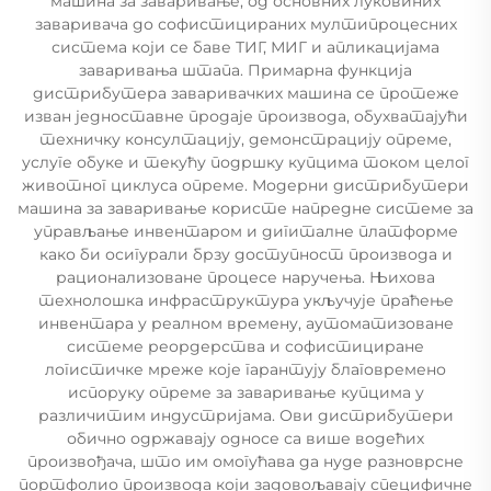
машина за заваривање, од основних луковиних
заваривача до софистицираних мултипроцесних
система који се баве ТИГ, МИГ и апликацијама
заваривања штапа. Примарна функција
дистрибутера заваривачких машина се протеже
изван једноставне продаје производа, обухватајући
техничку консултацију, демонстрацију опреме,
услуге обуке и текућу подршку купцима током целог
животног циклуса опреме. Модерни дистрибутери
машина за заваривање користе напредне системе за
управљање инвентаром и дигиталне платформе
како би осигурали брзу доступност производа и
рационализоване процесе наручења. Њихова
технолошка инфраструктура укључује праћење
инвентара у реалном времену, аутоматизоване
системе реордерства и софистициране
логистичке мреже које гарантују благовремено
испоруку опреме за заваривање купцима у
различитим индустријама. Ови дистрибутери
обично одржавају односе са више водећих
произвођача, што им омогућава да нуде разноврсне
портфолио производа који задовољавају специфичне