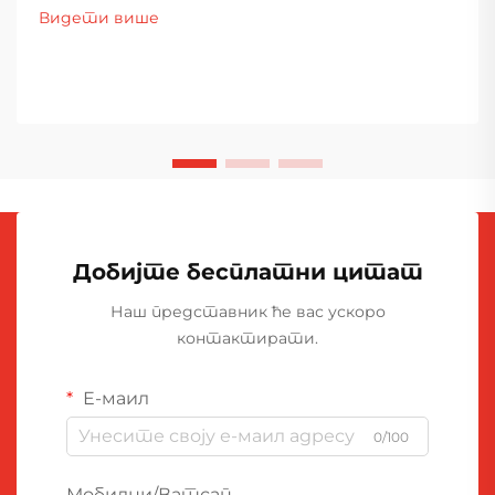
Видети више
Добијте бесплатни цитат
Наш представник ће вас ускоро
контактирати.
Е-маил
0/100
Мобилни/Ватсап