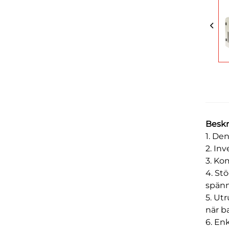
Besk
1. De
2. In
3. Ko
4. St
spänn
5. Ut
när ba
6. En