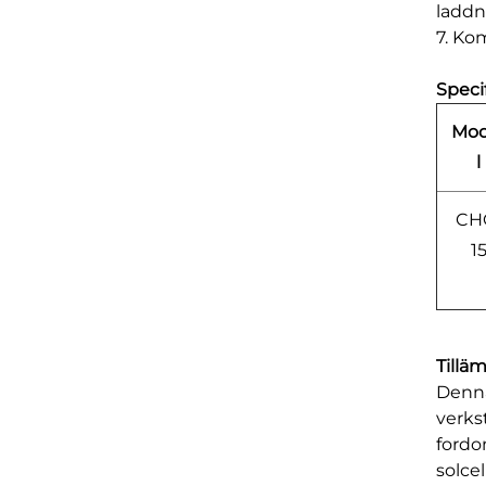
laddn
7. Ko
Speci
Mod
l
CH
1
Tillä
Denna
verks
fordo
solce