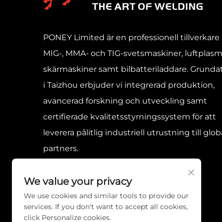
PONEY Limited är en professionell tillverkare
MIG-, MMA- och TIG-svetsmaskiner, luftplasm
skärmaskiner samt bilbatteriladdare. Grunda
i Taizhou erbjuder vi integrerad produktion,
avancerad forskning och utveckling samt
certifierade kvalitetsstyrningssystem för att
leverera pålitlig industriell utrustning till glob
partners.
We value your privacy
We use cookies and similar tools to provide our
services. If you don't want to accept all cookies,
click Personalize cookies.