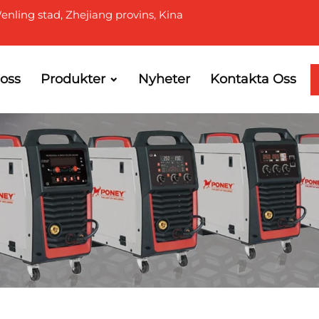
enling stad, Zhejiang provins, Kina
oss
Produkter
Nyheter
Kontakta Oss