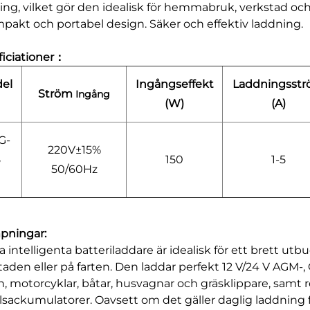
ing, vilket gör den idealisk för hemmabruk, verkstad oc
mpakt och portabel design. Säker och effektiv laddning.
ficiationer：
el
Ingångseffekt
Laddningsst
Ström
Ingång
(W)
(A)
G-
220V±15%
5
150
1-5
50/60Hz
mpningar:
 intelligenta batteriladdare är idealisk för ett brett ut
taden eller på farten. Den laddar perfekt 12 V/24 V AGM-
n, motorcyklar, båtar, husvagnar och gräsklippare, samt
llsackumulatorer. Oavsett om det gäller daglig laddning fö