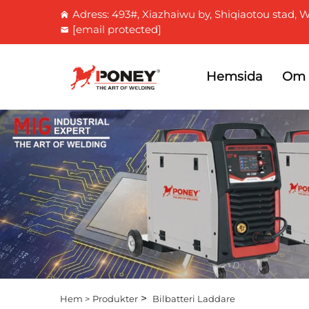
Adress: 493#, Xiazhaiwu by, Shiqiaotou stad, W
[email protected]
Hemsida
Om 
>
Hem >
Produkter
Bilbatteri Laddare