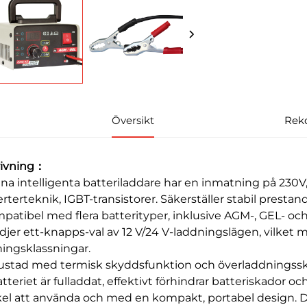
Översikt
Rek
rivning：
nna intelligenta batteriladdare har en inmatning på 230V
verterteknik, IGBT-transistorer. Säkerställer stabil pres
mpatibel med flera batterityper, inklusive AGM-, GEL- oc
ödjer ett-knapps-val av 12 V/24 V-laddningslägen, vilket
ingsklassningar.
rustad med termisk skyddsfunktion och överladdningssk
tteriet är fulladdat, effektivt förhindrar batteriskador oc
kel att använda och med en kompakt, portabel design. D