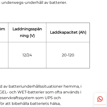
h underwegs-underhåll av batterier.
röm
Laddningsspän
Laddkapacitet (Ah)
ning
(V)
12/24
20-120
bud av batteriunderhållssituationer hemma, i
, GEL- och WET-batterier som ofta används i
 reservkraftssystem som UPS och
r att bibehålla batteriets hälsa,