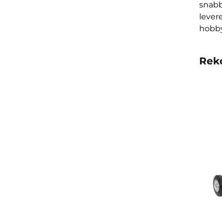
snabb
lever
hobby
Rek