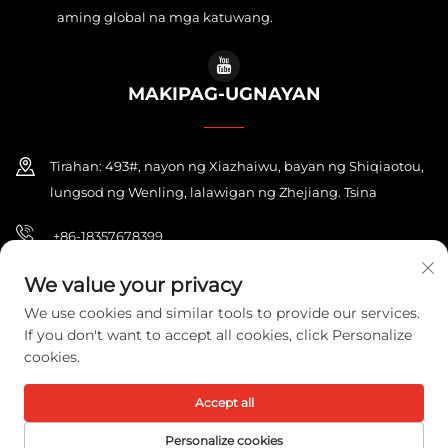
aming global na mga katuwang.
MAKIPAG-UGNAYAN
Tirahan: 493#, nayon ng Xiazhaiwu, bayan ng Shiqiaotou,
lungsod ng Wenling, lalawigan ng Zhejiang. Tsina
+86-18357678399
[email protected]
We value your privacy
We use cookies and similar tools to provide our services.
If you don't want to accept all cookies, click Personalize
cookies.
Copyright © 2026 ZHEJIANG PONEY ELECTRIC CO.,LTD. Lahat ng
karapatan ay nakareserba.
Patakaran sa Pagkakapribado
Accept all
Personalize cookies