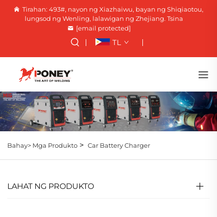
Tirahan: 493#, nayon ng Xiazhaiwu, bayan ng Shiqiaotou,
lungsod ng Wenling, lalawigan ng Zhejiang. Tsina
[email protected]
TL
>
Bahay>
Mga Produkto
Car Battery Charger
LAHAT NG PRODUKTO