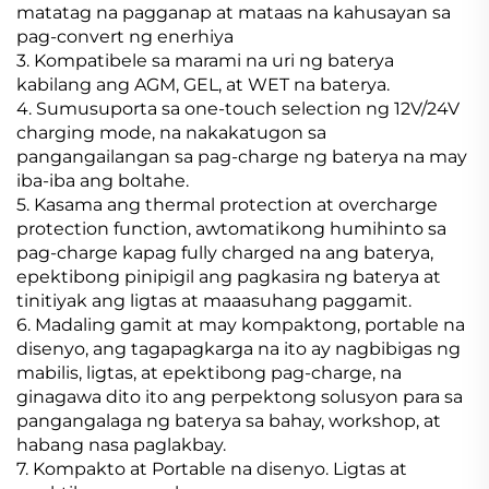
matatag na pagganap at mataas na kahusayan sa
pag-convert ng enerhiya
3. Kompatibele sa marami na uri ng baterya
kabilang ang AGM, GEL, at WET na baterya.
4. Sumusuporta sa one-touch selection ng 12V/24V
charging mode, na nakakatugon sa
pangangailangan sa pag-charge ng baterya na may
iba-iba ang boltahe.
5. Kasama ang thermal protection at overcharge
protection function, awtomatikong humihinto sa
pag-charge kapag fully charged na ang baterya,
epektibong pinipigil ang pagkasira ng baterya at
tinitiyak ang ligtas at maaasuhang paggamit.
6. Madaling gamit at may kompaktong, portable na
disenyo, ang tagapagkarga na ito ay nagbibigas ng
mabilis, ligtas, at epektibong pag-charge, na
ginagawa dito ito ang perpektong solusyon para sa
pangangalaga ng baterya sa bahay, workshop, at
habang nasa paglakbay.
7. Kompakto at Portable na disenyo. Ligtas at