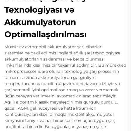
Texnologiyası və
Akkumulyatorun
Optimallaşdırılması
Müasir ev avtomobil akkumulyator şarj cihazları
sistemlərinə daxil edilmiş inqilabi ağıllı şarj texnologiyası
akkumulyatorların saxlanması və bərpa olunması
imkanlarında kəsilməz bir təkamül addımıdır. Bu mürəkkəb
mikroprosessor idarə olunan texnologiya şarj prosesinin
tamamı ərzində akkumulyatorun gərginliyini,
temperaturunu və daxili müqavimətini davamlı izləyir və
şarj səmərəliliyini optimallaşdırmaq və zərər verməmək
üçün cərəyan verilməsini avtomatik olaraq tənzimləyir.
Ağıllı alqoritm klassik mayeləşdirilmiş qurğulu qurğulu,
qapalı AGM, gel hüceyrəsi və hətta litium-ion
konfiqurasiyaları daxil olmaqla müxtəlif akkumulyator
kimyasını tanıyır və hər bir xüsusi növ üçün uyğun şarj
profilini tətbiq edir. Bu uyğunlaşan yanaşma şarjın