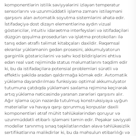
komponentlərin istilik səviyyələrini izləyən temperatur
sensorlarını və uzunmüddətli işləmə zamanı istiləşməni
qarşısını alan avtomatik soyutma sistemlərini əhatə edir.
İstifadəçiyə dost dizayn elementlərinə aydın vizual
göstəricilər, intuitiv idarəetmə interfeysləri və istifadəçiləri
düzgün qoşulma prosedurları və işlətmə protokolları ilə
tanış edən ətraflı təlimat kitabçaları daxildir. Rəqəmsal
ekranlar yükləmənin gedən prosesini, akkumulyatorun
gərginlik göstəricilərini və səhv kod bildirişlərini ehtiva
edən real vaxt rejimində status məlumatlarını təqdim edir
ki, bu da istifadəçilərə potensial problemləri sürətli və
effektiv şəkildə aradan qaldırmağa kömək edir. Avtomatik
yükləmə dayandırılması funksiyası optimal akkumulyator
tutumuna çatdıqda yükləməni saxlama rejiminə keçirərək
artıq yükləmə nəticəsində yaranan zərərləri qarşısını alır.
Ağır işləmə üçün nəzərdə tutulmuş konstruksiyaya uyğun
materiallar və havaya qarşı qorunmuş korpuslar daxili
komponentləri ətraf mühit təhlükələrindən qoruyur və
uzunmüddətli etibarlı işləməni təmin edir. Peşəkar səviyyəli
modellər tanınmış sınaq təşkilatlarından əlavə təhlükəsizlik
sertifikatlarına malikdirlər ki, bu da məhsulun etibarlılığı və