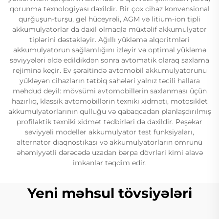
qorunma texnologiyası daxildir. Bir çox cihaz konvensional
qurğuşun-turşu, gel hüceyrəli, AGM və litium-ion tipli
akkumulyatorlar da daxil olmaqla müxtəlif akkumulyator
tiplərini dəstəkləyir. Ağıllı yükləmə alqoritmləri
akkumulyatorun sağlamlığını izləyir və optimal yükləmə
səviyyələri əldə edildikdən sonra avtomatik olaraq saxlama
rejiminə keçir. Ev şəraitində avtomobil akkumulyatorunu
yükləyən cihazların tətbiq sahələri yalnız təcili hallara
məhdud deyil: mövsümi avtomobillərin saxlanması üçün
hazırlıq, klassik avtomobillərin texniki xidməti, motosiklet
akkumulyatorlarının qulluğu və qabaqcadan planlaşdırılmış
profilaktik texniki xidmət tədbirləri də daxildir. Peşəkar
səviyyəli modellər akkumulyator test funksiyaları,
alternator diaqnostikası və akkumulyatorların ömrünü
əhəmiyyətli dərəcədə uzadan bərpa dövrləri kimi əlavə
imkanlar təqdim edir.
Yeni məhsul tövsiyələri