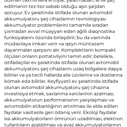
dövrləri təxminlərə ehtiyac yaratmadan, əl ilə şarj
edilmənin tez-tez səbəb olduğu aşırı şarjdan
qoruyur. Ev şəraitində istifadə olunan avtomobil
akkumulyatoru şarj cihazlarının texnologiyası
akkumulyator problemlərini tamamilə sıradan
çıxmadan əvvəl müəyyən edən ağıllı diaqnostika
funksiyalarını özündə birləşdirir; bu da vaxtında
müdaxiləyə imkan verir və qeyri-müntəzəm
dayanmaları qarşısını alır. Komplektlərin kompakt
ölçüləri onların portativliyini təmin edir; beləliklə,
istifadəçilər ev şəraitində istifadə olunan avtomobil
akkumulyatoru şarj cihazlarını uzaq bölgələrə daşıya
bilirlər və ya təcili hallarda ailə üzvlərinə və dostlarına
kömək edə bilirlər. Keyfiyyətli ev şəraitində istifadə
olunan avtomobil akkumulyatoru şarj cihazına
investisiya etmək, saxlanma xərclərinin azalması,
akkumulyatorun performansının yaxşılaşması və
avtomobilin etibarlılığının artırılması ilə əldə edilən
faydalar vasitəsilə geri ödəniş verir. Ekoloji faydalar
isə akkumulyatorların ömrünün uzadılması, elektron
tullantıların azaldılması və əvəz akkumulyatorlarının