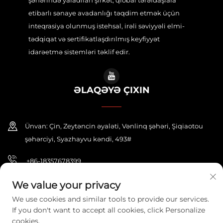
etibarlı sənaye avadanlığı təqdim etmək üçün
inteqrasiya olunmuş istehsal, irəli səviyyəli elmi-
tədqiqat və sertifikatlaşdırılmış keyfiyyət
idarəetmə sistemləri təklif edir.
ƏLAQƏYƏ ÇIXIN
Ünvan: Çin, Zeytəncin əyaləti, Vənlinq şəhəri, Şiqiaotou
şəhərciyi, Syazhayvu kəndi, 493#
+86-18357678399
[email protected]
We value your privacy
We use cookies and similar tools to provide our services.
If you don't want to accept all cookies, click Personalize
cookies.