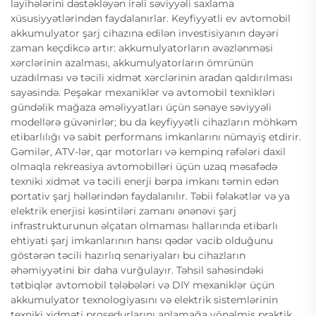
layihələrini dəstəkləyən irəli səviyyəli saxlama
xüsusiyyətlərindən faydalanırlar. Keyfiyyətli ev avtomobil
akkumulyator şarj cihazına edilən investisiyanın dəyəri
zaman keçdikcə artır: akkumulyatorların əvəzlənməsi
xərclərinin azalması, akkumulyatorların ömrünün
uzadılması və təcili xidmət xərclərinin aradan qaldırılması
sayəsində. Peşəkar mexaniklər və avtomobil texnikləri
gündəlik mağaza əməliyyatları üçün sənaye səviyyəli
modellərə güvənirlər; bu da keyfiyyətli cihazların möhkəm
etibarlılığı və sabit performans imkanlarını nümayiş etdirir.
Gəmilər, ATV-lər, qar motorları və kempinq rəfələri daxil
olmaqla rekreasiya avtomobilləri üçün uzaq məsafədə
texniki xidmət və təcili enerji bərpa imkanı təmin edən
portativ şarj həllərindən faydalanılır. Təbii fəlakətlər və ya
elektrik enerjisi kəsintiləri zamanı ənənəvi şarj
infrastrukturunun əlçatan olmaması hallarında etibarlı
ehtiyati şarj imkanlarının hansı qədər vacib olduğunu
göstərən təcili hazırlıq senariyaları bu cihazların
əhəmiyyətini bir daha vurğulayır. Təhsil sahəsindəki
tətbiqlər avtomobil tələbələri və DIY mexaniklər üçün
akkumulyator texnologiyasını və elektrik sistemlərinin
texniki xidməti prosedurlarını anlamağa yönəlmiş praktik