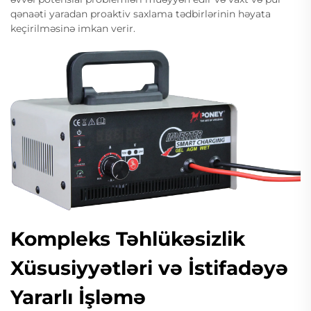
qənaəti yaradan proaktiv saxlama tədbirlərinin həyata
keçirilməsinə imkan verir.
Kompleks Təhlükəsizlik
Xüsusiyyətləri və İstifadəyə
Yararlı İşləmə