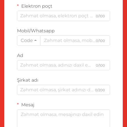
Elektron poçt
0/100
Mobil/Whatsapp
Code
0/100
Ad
0/100
Şirkət adı
0/200
Mesaj