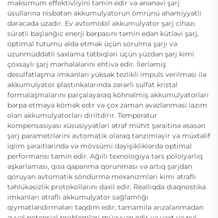
maksimum effektivliyini təmin edir və ənənəvi şarj
üsullarına nisbətən akkumulyatorun ömrünü əhəmiyyətli
dərəcədə uzadır. Ev avtomobil akkumulyator şarj cihazı
sürətli başlanğıc enerji bərpasını təmin edən kütləvi şarj,
optimal tutumu əldə etmək üçün sorulma şarjı və
uzunmüddətli saxlama tətbiqləri üçün yüzdən şarj kimi
çoxsaylı şarj mərhələlərini ehtiva edir. İlerləmiş
desulfatlaşma imkanları yüksək tezlikli impuls verilməsi ilə
akkumulyator plastinkalarında zərərli sulfat kristal
formalaşmalarını parçalayaraq köhnəlmiş akkumulyatorları
bərpa etməyə kömək edir və çox zaman əvəzlənməsi lazım
olan akkumulyatorları diriltdirir. Temperatur
kompensasiyası xüsusiyyətləri ətraf mühit şəraitinə əsasən
şarj parametrlərini avtomatik olaraq tənzimləyir və müxtəlif
iqlim şəraitlərində və mövsümi dəyişikliklərdə optimal
performansı təmin edir. Ağıllı texnologiya tərs pololyarlıq
aşkarlaması, qısa qapanma qorunması və artıq şarjdan
qoruyan avtomatik söndürmə mexanizmləri kimi ətraflı
təhlükəsizlik protokollarını daxil edir. Reallıqda diaqnostika
imkanları ətraflı akkumulyator sağlamlığı
qiymətləndirmələri təqdim edir, tamamilə arızalanmadan
əvvəl potensial problemləri müəyyən edir və vaxt və pul