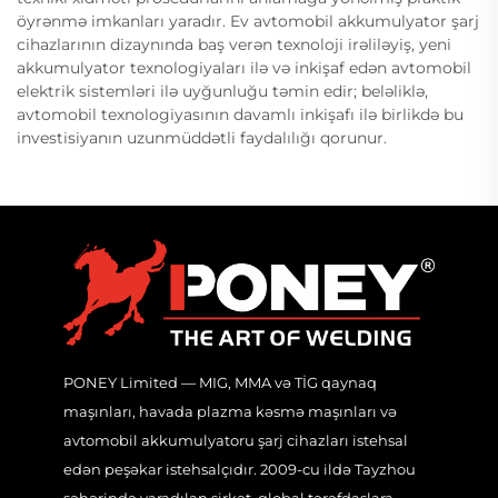
öyrənmə imkanları yaradır. Ev avtomobil akkumulyator şarj
cihazlarının dizaynında baş verən texnoloji irəliləyiş, yeni
akkumulyator texnologiyaları ilə və inkişaf edən avtomobil
elektrik sistemləri ilə uyğunluğu təmin edir; beləliklə,
avtomobil texnologiyasının davamlı inkişafı ilə birlikdə bu
investisiyanın uzunmüddətli faydalılığı qorunur.
PONEY Limited — MIG, MMA və TİG qaynaq
maşınları, havada plazma kəsmə maşınları və
avtomobil akkumulyatoru şarj cihazları istehsal
edən peşəkar istehsalçıdır. 2009-cu ildə Tayzhou
şəhərində yaradılan şirkət, qlobal tərəfdaşlara