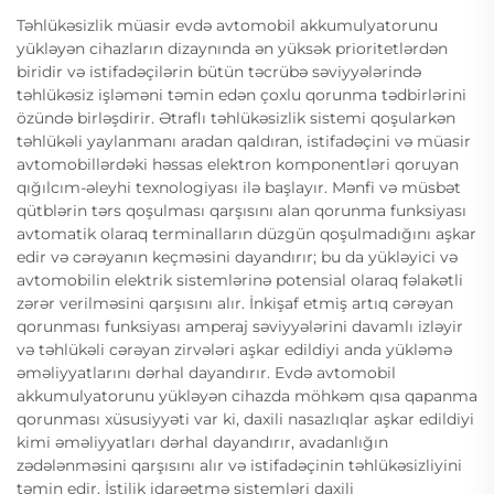
Təhlükəsizlik müasir evdə avtomobil akkumulyatorunu
yükləyən cihazların dizaynında ən yüksək prioritetlərdən
biridir və istifadəçilərin bütün təcrübə səviyyələrində
təhlükəsiz işləməni təmin edən çoxlu qorunma tədbirlərini
özündə birləşdirir. Ətraflı təhlükəsizlik sistemi qoşularkən
təhlükəli yaylanmanı aradan qaldıran, istifadəçini və müasir
avtomobillərdəki həssas elektron komponentləri qoruyan
qığılcım-əleyhi texnologiyası ilə başlayır. Mənfi və müsbət
qütblərin tərs qoşulması qarşısını alan qorunma funksiyası
avtomatik olaraq terminalların düzgün qoşulmadığını aşkar
edir və cərəyanın keçməsini dayandırır; bu da yükləyici və
avtomobilin elektrik sistemlərinə potensial olaraq fəlakətli
zərər verilməsini qarşısını alır. İnkişaf etmiş artıq cərəyan
qorunması funksiyası amperaj səviyyələrini davamlı izləyir
və təhlükəli cərəyan zirvələri aşkar edildiyi anda yükləmə
əməliyyatlarını dərhal dayandırır. Evdə avtomobil
akkumulyatorunu yükləyən cihazda möhkəm qısa qapanma
qorunması xüsusiyyəti var ki, daxili nasazlıqlar aşkar edildiyi
kimi əməliyyatları dərhal dayandırır, avadanlığın
zədələnməsini qarşısını alır və istifadəçinin təhlükəsizliyini
təmin edir. İstilik idarəetmə sistemləri daxili