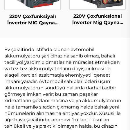
220V Çoxfunksional
220V Çoxfunksiyalı
İnverter Mig Qaynaq
İnvertor MIG Qaynaq
Cihazı Mig-164
Maşını Mig-160
Rəqəmsal Siqnal
Rəqəmsal Siqnal
Nəzarəti Tək İmpuls
Nəzarəti Sinerjik MIG
Sinerji Mig Qaynaq
Qaynaq Maşını
Ev şəraitində istifadə olunan avtomobil
Maşını
akkumulyatoru şarj cihazına sahib olmaq, bahalı
təcili yol yardım xidmətlərinə müraciət etməkdən
və tez-tez akkumulyatorların dəyişdirilməsi ilə
əlaqəli xərcləri azaltmaqla əhəmiyyətli qənaət
imkanı yaradır. Avtomobil sahibləri özləri üçün
akkumulyatorun söndüyü hallarda dərhal tədbir
görməyə imkan verir; bu zaman peşəkar
xidmətlərin gözlənilməsinə və ya akkumulyatorun
hələ tamamilə sıradan çıxmamış halda bahalı yeni
nümunələrin alınmasına ehtiyac yoxdur. Xüsusi ilə
ağır hava şəraitində, ənənəvi "tullantı" üsulları
təhlükəli və ya praktiki olmayan halda, bu cihazın