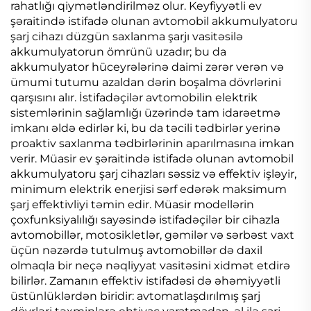
rahatlığı qiymətləndirilməz olur. Keyfiyyətli ev
şəraitində istifadə olunan avtomobil akkumulyatoru
şarj cihazı düzgün saxlanma şarjı vasitəsilə
akkumulyatorun ömrünü uzadır; bu da
akkumulyator hüceyrələrinə daimi zərər verən və
ümumi tutumu azaldan dərin boşalma dövrlərini
qarşısını alır. İstifadəçilər avtomobilin elektrik
sistemlərinin sağlamlığı üzərində tam idarəetmə
imkanı əldə edirlər ki, bu da təcili tədbirlər yerinə
proaktiv saxlanma tədbirlərinin aparılmasına imkan
verir. Müasir ev şəraitində istifadə olunan avtomobil
akkumulyatoru şarj cihazları səssiz və effektiv işləyir,
minimum elektrik enerjisi sərf edərək maksimum
şarj effektivliyi təmin edir. Müasir modellərin
çoxfunksiyalılığı sayəsində istifadəçilər bir cihazla
avtomobillər, motosikletlər, gəmilər və sərbəst vaxt
üçün nəzərdə tutulmuş avtomobillər də daxil
olmaqla bir neçə nəqliyyat vasitəsini xidmət etdirə
bilirlər. Zamanın effektiv istifadəsi də əhəmiyyətli
üstünlüklərdən biridir: avtomatlaşdırılmış şarj