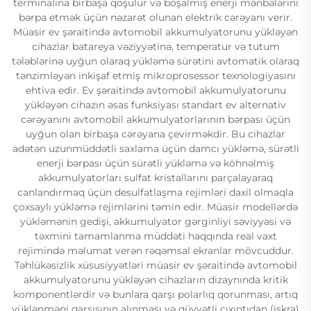
terminalına birbaşa qoşulur və boşalmış enerji mənbələrini
bərpa etmək üçün nəzarət olunan elektrik cərəyanı verir.
Müasir ev şəraitində avtomobil akkumulyatorunu yükləyən
cihazlar batareya vəziyyətinə, temperatur və tutum
tələblərinə uyğun olaraq yükləmə sürətini avtomatik olaraq
tənzimləyən inkişaf etmiş mikroprosessor texnologiyasını
ehtiva edir. Ev şəraitində avtomobil akkumulyatorunu
yükləyən cihazın əsas funksiyası standart ev alternativ
cərəyanını avtomobil akkumulyatorlarının bərpası üçün
uyğun olan birbaşa cərəyana çevirməkdir. Bu cihazlar
adətən uzunmüddətli saxlama üçün damcı yükləmə, sürətli
enerji bərpası üçün sürətli yükləmə və köhnəlmiş
akkumulyatorları sulfat kristallarını parçalayaraq
canlandırmaq üçün desulfatlaşma rejimləri daxil olmaqla
çoxsaylı yükləmə rejimlərini təmin edir. Müasir modellərdə
yükləmənin gedişi, akkumulyator gərginliyi səviyyəsi və
təxmini tamamlanma müddəti haqqında real vaxt
rejimində məlumat verən rəqəmsal ekranlar mövcuddur.
Təhlükəsizlik xüsusiyyətləri müasir ev şəraitində avtomobil
akkumulyatorunu yükləyən cihazların dizaynında kritik
komponentlərdir və bunlara qarşı polarlıq qorunması, artıq
yüklənməni qarşısının alınması və qüvvətli çıxıntıdan (iskra)