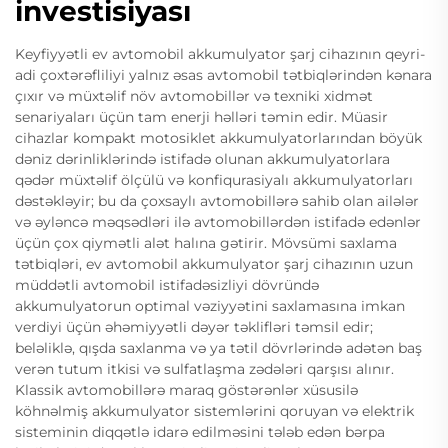
investisiyası
Keyfiyyətli ev avtomobil akkumulyator şarj cihazının qeyri-
adi çoxtərəfliliyi yalnız əsas avtomobil tətbiqlərindən kənara
çıxır və müxtəlif növ avtomobillər və texniki xidmət
senariyaları üçün tam enerji həlləri təmin edir. Müasir
cihazlar kompakt motosiklet akkumulyatorlarından böyük
dəniz dərinliklərində istifadə olunan akkumulyatorlara
qədər müxtəlif ölçülü və konfiqurasiyalı akkumulyatorları
dəstəkləyir; bu da çoxsaylı avtomobillərə sahib olan ailələr
və əyləncə məqsədləri ilə avtomobillərdən istifadə edənlər
üçün çox qiymətli alət halına gətirir. Mövsümi saxlama
tətbiqləri, ev avtomobil akkumulyator şarj cihazının uzun
müddətli avtomobil istifadəsizliyi dövründə
akkumulyatorun optimal vəziyyətini saxlamasına imkan
verdiyi üçün əhəmiyyətli dəyər təklifləri təmsil edir;
beləliklə, qışda saxlanma və ya tətil dövrlərində adətən baş
verən tutum itkisi və sulfatlaşma zədələri qarşısı alınır.
Klassik avtomobillərə maraq göstərənlər xüsusilə
köhnəlmiş akkumulyator sistemlərini qoruyan və elektrik
sisteminin diqqətlə idarə edilməsini tələb edən bərpa