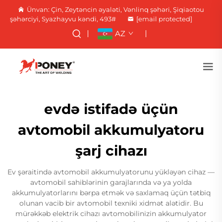
Ünvan: Çin, Zeytəncin əyaləti, Vənlinq şəhəri, Şiqiaotou
şəhərciyi, Syazhayvu kəndi, 493#
[email protected]
AZ
evdə istifadə üçün
avtomobil akkumulyatoru
şarj cihazı
Ev şəraitində avtomobil akkumulyatorunu yükləyən cihaz —
avtomobil sahiblərinin garajlarında və ya yolda
akkumulyatorlarını bərpa etmək və saxlamaq üçün tətbiq
olunan vacib bir avtomobil texniki xidmət alətidir. Bu
mürəkkəb elektrik cihazı avtomobilinizin akkumulyator