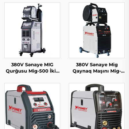
380V Sənaye MIG
380V Sənaye Mig
Qurğusu Mig-500 İkili
Qaynaq Maşını Mig-
Impuls Su Soyutmalı
350/Mig-500 Ayrı Tel
Sinerjik Sistem
Verici Çoxfunksional
Co2 Qazlı Mig/Mag
Qaynaq Maşını