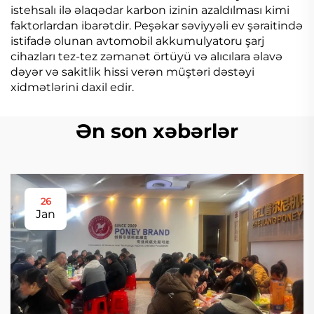
istehsalı ilə əlaqədar karbon izinin azaldılması kimi
faktorlardan ibarətdir. Peşəkar səviyyəli ev şəraitində
istifadə olunan avtomobil akkumulyatoru şarj
cihazları tez-tez zəmanət örtüyü və alıcılara əlavə
dəyər və sakitlik hissi verən müştəri dəstəyi
xidmətlərini daxil edir.
Ən son xəbərlər
26
Jan