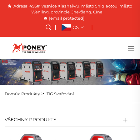
Adresa: 493#, vesnice Xiazhaiwu, město Shiqiaotou, město
Wenling, provincie Che-ťiang, Čína
[email protected]
CS
>
Domů>
Produkty
TIG Svařování
VŠECHNY PRODUKTY