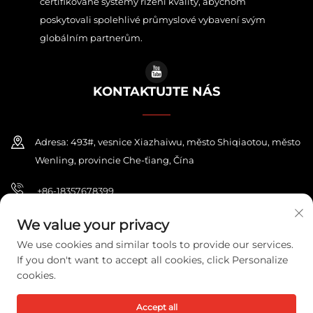
certifikované systémy řízení kvality, abychom
poskytovali spolehlivé průmyslové vybavení svým
globálním partnerům.
KONTAKTUJTE NÁS
Adresa: 493#, vesnice Xiazhaiwu, město Shiqiaotou, město
Wenling, provincie Che-ťiang, Čína
+86-18357678399
[email protected]
We value your privacy
We use cookies and similar tools to provide our services.
If you don't want to accept all cookies, click Personalize
cookies.
Copyright © 2026 ZHEJIANG PONEY ELECTRIC CO.,LTD. Všechna
práva vyhrazena.
Zásady ochrany soukromí
Accept all