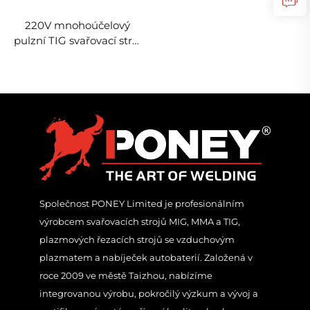
220V mnohoúčelový
pulzní TIG svařovací stroj
Tig-250 AC/DC s
digitálním zpracováním
signálu, TIG svařovací
stroj
Společnost PONEY Limited je profesionálním
výrobcem svařovacích strojů MIG, MMA a TIG,
plazmových řezacích strojů se vzduchovým
plazmatem a nabíječek autobaterií. Založená v
roce 2009 ve městě Taizhou, nabízíme
integrovanou výrobu, pokročilý výzkum a vývoj a