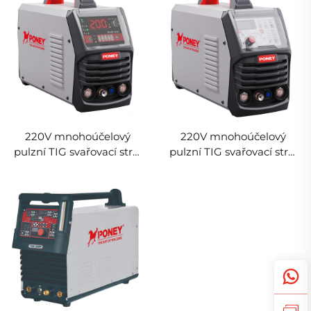
220V mnohoúčelový
220V mnohoúčelový
pulzní TIG svařovací stroj
pulzní TIG svařovací stroj
Tig-200 AC/DC s
Tig-200 s digitálním
digitálním zpracováním
zpracováním signálu, TIG
signálu, TIG svařovací
svařovací stroj
stroj