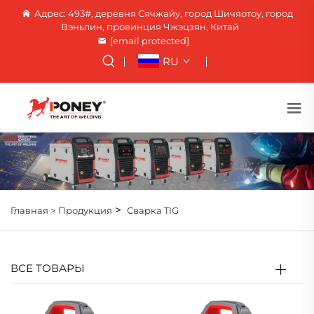
Адрес: 493#, деревня Сячжайу, город Шичяотоу, город
Вэньлин, провинция Чжэцзян, Китай
[email protected]
RU
>
Главная >
Продукция
Сварка TIG
ВСЕ ТОВАРЫ