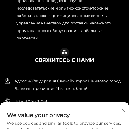
производство, передовые научно-
исследовательские и опытно-конструкторские
работы, а также сертифицированные системы
управления качеством для поставки надёжного
промышленного оборудования глобальным
партнёрам.
СВЯЖИТЕСЬ С НАМИ
Адрес: 493#, деревня Сячжайу, город Шичяотоу, город
Вэньлин, провинция Чжэцзян, Китай
+86-18357678399
[email protected]
We value your privacy
We use cookies and similar tools to provide our services.