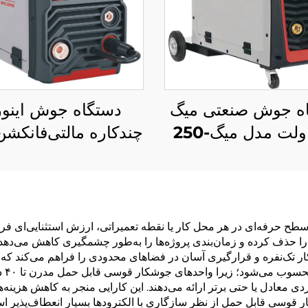
ه جوش صنعتی میگ
دستگاه جوش اینور
220 ولت مدل میگ-250
ره با محافظ گاز دی
د کربن و جوشکاری
کنترل سیگنال دیجیتا
الکتریکی میگ/مگ
دستگاه جوش سینر
میگ
ح حرفه‌ای در هر محل کار یا نقطه تعمیراتی، ارزش استثنایی‌ای فراه
) وزن دارد — امکان کار تک‌نفره و قرارگیری آسان در فضاهای محدودی را فراهم می
کارا
معادل یا حتی برتر ارائه می‌دهند. این کارایی منجر به کاهش هزینه‌ه
 قوسی قابل حمل از نظر سازگاری با الکترودها بسیار انعطاف‌پذیر است 