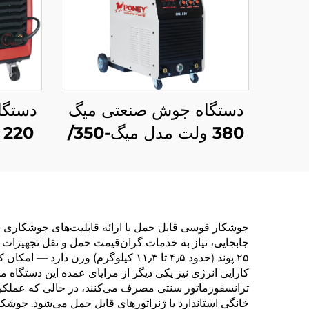
دستگاه جوش صنعتی میگ
دستگا
380 ولت مدل میگ-350/
میگ-500 با فیدر سیم
چندکا
جداگانه، چندکاره با محافظ
اکسی
گاز دی اکسید کربن و
قوس 
جوشکاری قوس الکتریکی
جوشکار قوسی قابل حمل با ارائه قابلیت‌های جوشکاری سط
میگ/مگ
۲۵ پوند (حدود ۴٫۵ تا ۱۱٫۳ کیلوگرم
ترانسفورماتور سنتی مصرف می‌کنند، در حالی که عملکردی 
خانگی استاندارد یا ژنراتورهای قابل حمل می‌شود. جوشکار