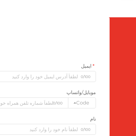
ایمیل
0/100
موبایل/واتساپ
Code
0/100
نام
0/100