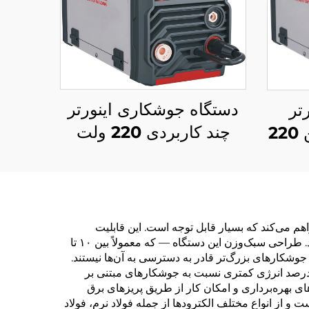
دستگاه جوشکاری اینورتر
تر
چند کاربردی 220 ولت
چندکاره مالتی‌فانکشن 220
MIG، دستگاه جوشکاری
ولت میگ MIG-160 با
MIG-200 با ظرفیت بالا
ل و
ژیک
م می‌کند که بسیار قابل توجه است. این قابلیت
جابجایی، نیاز به خدمات گران‌قیمت حمل و نقل تجهیزات را حذف کرده و زمان‌بندی پروژه‌ها را به‌طور چشمگیری کاهش می‌دهد. طراحی سبک‌وزن این دستگاه — که معمولاً بین ۱۰ تا
‌کند که جوشکارهای بزرگ‌تر قادر به دسترسی به آن‌ها نیستند.
یی انرژی نیز یکی دیگر از مزایای عمده این دستگاه محسوب می‌شود؛ زیرا واحدهای جوشکار قوسی قابل حمل مدرن تا ۴۰ درصد انرژی کمتری نسبت به جوشکارهای مبتنی بر
ای بهره‌برداری و امکان کار از طریق پریزهای برق
و از انواع مختلف الکترودها از جمله فولاد نرم، فولاد