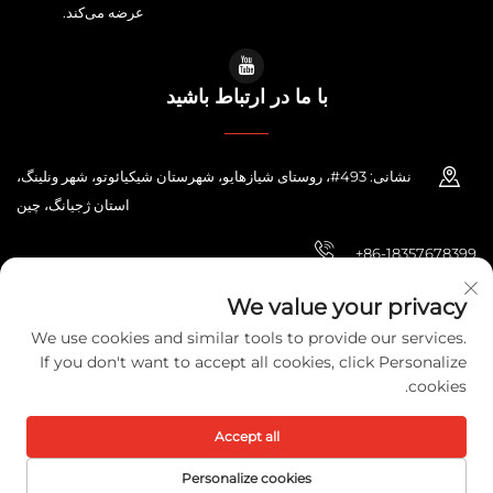
عرضه می‌کند.
با ما در ارتباط باشید
نشانی: 493#، روستای شیازهایو، شهرستان شیکیائوتو، شهر ونلینگ،
استان ژجیانگ، چین
+86-18357678399
[email protected]
We value your privacy
We use cookies and similar tools to provide our services.
If you don't want to accept all cookies, click Personalize
cookies.
حق تقدم © 2026 شرکت الکتریک زهجیانگ پونی. تمامی حقوق محفوظ است.
سیاست حفظ حریم خصوصی
Accept all
Personalize cookies