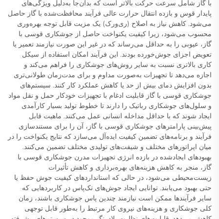
با گاز شامل سرعت حرکت بالاتر است که بدان‌جا به‌دلیل ویژگی‌های
پایدار قوس و بازده انتقال حرارت عالی فرآیند محافظت‌شده با گاز حاصل
می‌شود. کاهش نیاز به اصلاح (ری‌ورک) یک مزیت قابل توجه بهره‌وری
محسوب می‌شود، زیرا کیفیت یکنواخت حاصل از جوشکاری قوسی با
گاز، عیوبی را به حداقل می‌رساند که در غیر این صورت نیازمند تعمیر یا
تعویض اجزای جوش‌خورده بودند. این فرآیند امکان استفاده از سیکل
کاری بالاتری نسبت به سایر روش‌های جوشکاری را فراهم می‌کند و
اجازه می‌دهد تا تجهیزات به‌صورت مداوم و برای مدت‌زمان طولانی‌تری
بدون افزایش دمای بیش از حد یا کاهش عملکرد کار کنند. سیستم‌های
جوشکاری قوسی با گاز قابلیت ادغام با تجهیزات خودکار حمل و نقل مواد
و سلول‌های جوشکاری رباتیک را دارند تا خطوط تولید بسیار کارآمدی
ایجاد شوند که با حداقل مداخله انسانی عمل می‌کنند. ماهیت قابل
پیش‌بینی پارامترهای جوشکاری قوسی با گاز، آن را برای مستندسازی
فرآیند و برنامه‌های تضمین کیفیت ایده‌آل می‌سازد که نتایج یکنواخت را در
میان اپراتورهای مختلف و شیفت‌های تولیدی مختلف تضمین می‌کنند.
بهبودهای ایجادشده در بازده انرژی تجهیزات مدرن جوشکاری قوسی با
گاز، منجر به کاهش هزینه‌های بهره‌برداری و کاهش تأثیرات
زیست‌محیطی می‌شود، در حالی که استانداردهای کیفیت جوش حفظ یا
حتی بهبود می‌یابند. توانایی ایجاد جوش‌های تک‌پاس در کاربردهایی که
سایر فرآیندها ممکن است نیازمند چندین پاس جوشکاری باشند، زمان
کلی جوشکاری و هزینه‌های نیروی کار مرتبط را به‌طور قابل توجهی
کاهش می‌دهد. قابلیت‌های نظارت بلادرنگ موجود در سیستم‌های پیشرفته