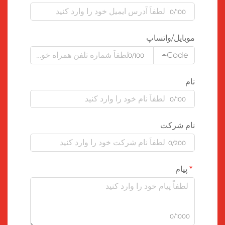
0/100
موبایل/واتساپ
Code
0/100
نام
0/100
نام شرکت
0/200
پیام
0/1000