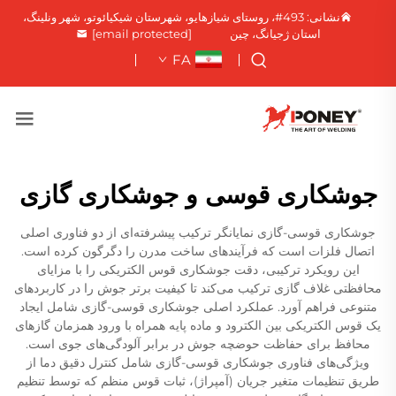
نشانی: 493#، روستای شیازهایو، شهرستان شیکیائوتو، شهر ونلینگ،
استان ژجیانگ، چین
[email protected]
FA
جوشکاری قوسی و جوشکاری گازی
جوشکاری قوسی-گازی نمایانگر ترکیب پیشرفته‌ای از دو فناوری اصلی
اتصال فلزات است که فرآیندهای ساخت مدرن را دگرگون کرده است.
این رویکرد ترکیبی، دقت جوشکاری قوس الکتریکی را با مزایای
محافظتی غلاف گازی ترکیب می‌کند تا کیفیت برتر جوش را در کاربردهای
متنوعی فراهم آورد. عملکرد اصلی جوشکاری قوسی-گازی شامل ایجاد
یک قوس الکتریکی بین الکترود و ماده پایه همراه با ورود همزمان گازهای
محافظ برای حفاظت حوضچه جوش در برابر آلودگی‌های جوی است.
ویژگی‌های فناوری جوشکاری قوسی-گازی شامل کنترل دقیق دما از
طریق تنظیمات متغیر جریان (آمپراژ)، ثبات قوس منظم که توسط تنظیم