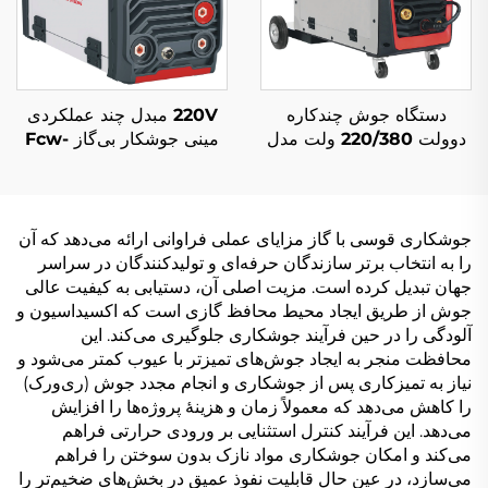
دستگاه جوش چندکاره
220V مبدل چند عملکردی
دوولت 220/380 ولت مدل
مینی جوشکار بی‌گاز Fcw-
میگ-250 با دو پالس و کنترل
120 کنترل سیگنال دیجیتال
دیجیتال ال‌سی‌دی و سیستم
دستگاه جوشکاری MIG
جوشکاری سینرژیک
جوشکاری قوسی با گاز مزایای عملی فراوانی ارائه می‌دهد که آن
را به انتخاب برتر سازندگان حرفه‌ای و تولیدکنندگان در سراسر
جهان تبدیل کرده است. مزیت اصلی آن، دستیابی به کیفیت عالی
جوش از طریق ایجاد محیط محافظ گازی است که اکسیداسیون و
آلودگی را در حین فرآیند جوشکاری جلوگیری می‌کند. این
محافظت منجر به ایجاد جوش‌های تمیزتر با عیوب کمتر می‌شود و
نیاز به تمیزکاری پس از جوشکاری و انجام مجدد جوش (ری‌ورک)
را کاهش می‌دهد که معمولاً زمان و هزینهٔ پروژه‌ها را افزایش
می‌دهد. این فرآیند کنترل استثنایی بر ورودی حرارتی فراهم
می‌کند و امکان جوشکاری مواد نازک بدون سوختن را فراهم
می‌سازد، در عین حال قابلیت نفوذ عمیق در بخش‌های ضخیم‌تر را