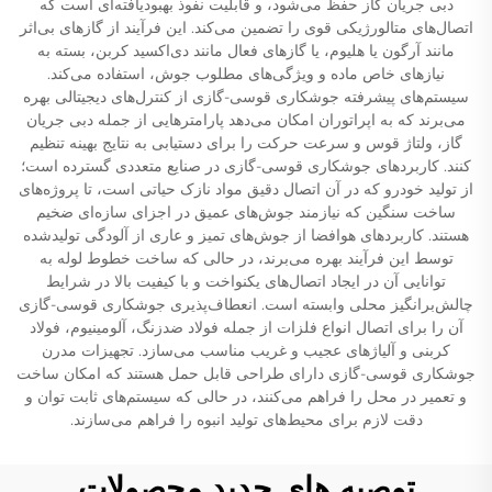
دبی جریان گاز حفظ می‌شود، و قابلیت نفوذ بهبودیافته‌ای است که
اتصال‌های متالورژیکی قوی را تضمین می‌کند. این فرآیند از گازهای بی‌اثر
مانند آرگون یا هلیوم، یا گازهای فعال مانند دی‌اکسید کربن، بسته به
نیازهای خاص ماده و ویژگی‌های مطلوب جوش، استفاده می‌کند.
سیستم‌های پیشرفته جوشکاری قوسی-گازی از کنترل‌های دیجیتالی بهره
می‌برند که به اپراتوران امکان می‌دهد پارامترهایی از جمله دبی جریان
گاز، ولتاژ قوس و سرعت حرکت را برای دستیابی به نتایج بهینه تنظیم
کنند. کاربردهای جوشکاری قوسی-گازی در صنایع متعددی گسترده است؛
از تولید خودرو که در آن اتصال دقیق مواد نازک حیاتی است، تا پروژه‌های
ساخت سنگین که نیازمند جوش‌های عمیق در اجزای سازه‌ای ضخیم
هستند. کاربردهای هوافضا از جوش‌های تمیز و عاری از آلودگی تولیدشده
توسط این فرآیند بهره می‌برند، در حالی که ساخت خطوط لوله به
توانایی آن در ایجاد اتصال‌های یکنواخت و با کیفیت بالا در شرایط
چالش‌برانگیز محلی وابسته است. انعطاف‌پذیری جوشکاری قوسی-گازی
آن را برای اتصال انواع فلزات از جمله فولاد ضدزنگ، آلومینیوم، فولاد
کربنی و آلیاژهای عجیب و غریب مناسب می‌سازد. تجهیزات مدرن
جوشکاری قوسی-گازی دارای طراحی قابل حمل هستند که امکان ساخت
و تعمیر در محل را فراهم می‌کنند، در حالی که سیستم‌های ثابت توان و
دقت لازم برای محیط‌های تولید انبوه را فراهم می‌سازند.
توصیه های جدید محصولات