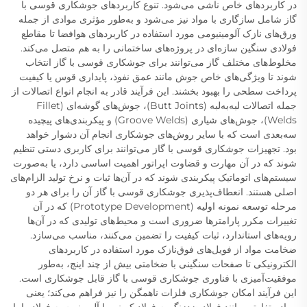
در کاربردهای خاص ناشی می‌شود. تنوع کاربردهای جوشکاری قوسی با
گاز شامل سازگاری با مواد نیز می‌شود و به‌طور مؤثری موادی از جمله
ورق‌های نازک آلومینیومی مورد استفاده در کاربردهای هوافضا تا مقاطع
فولادی سنگین سازه‌ای در پروژه‌های ساختمانی را به هم متصل می‌کند.
مخلوط‌های مختلف گاز می‌توانند برای جوشکاری قوسی با گاز انتخاب
شوند تا ویژگی‌های خاص جوش مانند عمق نفوذ، پایداری قوس یا کیفیت
پرداخت سطحی را بهبود بخشند. این فرآیند قادر به انجام انواع اتصالات از
جمله اتصالات لبه‌به‌لبه (Butt Joints)، جوش‌های گوشه‌ای (Fillet
Welds)، جوش‌های شیاری (Groove Welds) و پیکربندی‌های پیچیده
سه‌بعدی است که با سایر روش‌های جوشکاری انجام آن دشوار خواهد
بود. تجهیزات جوشکاری قوسی با گاز می‌توانند برای کاربری دستی تنظیم
شوند که در آن مهارت و قضاوت اپراتور اهمیت اساسی دارد، یا به‌صورت
سیستم‌های اتوماتیک پیکربندی شوند که در آن‌ها ثبات و نرخ تولید الزام‌های
اصلی هستند. انعطاف‌پذیری جوشکاری قوسی با گاز آن را برای هر دو
مرحله توسعه نمونه اولیه (Prototype Development) که در آن
تغییرات مکرر پارامترها ضروری است و محیط‌های تولیدی که در آن‌ها
رویه‌های استاندارد، ثبات کیفیت را تضمین می‌کنند، مناسب می‌سازد.
ضخامت مواد از فویل‌های فوق‌نازک مورد استفاده در کاربردهای
الکترونیکی تا صفحات سنگینی با ضخامتی بیش از چند اینچ، به‌طور
موفقیت‌آمیزی با فناوری جوشکاری قوسی با گاز قابل جوشکاری است.
این فرآیند امکان جوشکاری فلزات ناهمگن را نیز فراهم می‌کند؛ یعنی
مواد متفاوتی مانند فولاد ضدزنگ به فولاد کربنی یا آلومینیوم به فولاد را با