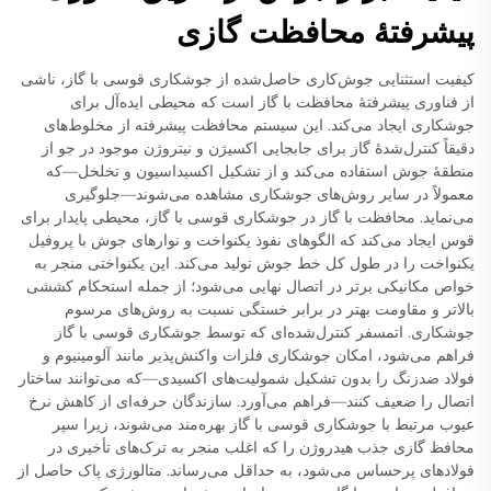
پیشرفتهٔ محافظت گازی
کیفیت استثنایی جوش‌کاری حاصل‌شده از جوشکاری قوسی با گاز، ناشی
از فناوری پیشرفتهٔ محافظت با گاز است که محیطی ایده‌آل برای
جوشکاری ایجاد می‌کند. این سیستم محافظت پیشرفته از مخلوط‌های
دقیقاً کنترل‌شدهٔ گاز برای جابجایی اکسیژن و نیتروژن موجود در جو از
منطقهٔ جوش استفاده می‌کند و از تشکیل اکسیداسیون و تخلخل—که
معمولاً در سایر روش‌های جوشکاری مشاهده می‌شوند—جلوگیری
می‌نماید. محافظت با گاز در جوشکاری قوسی با گاز، محیطی پایدار برای
قوس ایجاد می‌کند که الگوهای نفوذ یکنواخت و نوارهای جوش با پروفیل
یکنواخت را در طول کل خط جوش تولید می‌کند. این یکنواختی منجر به
خواص مکانیکی برتر در اتصال نهایی می‌شود؛ از جمله استحکام کششی
بالاتر و مقاومت بهتر در برابر خستگی نسبت به روش‌های مرسوم
جوشکاری. اتمسفر کنترل‌شده‌ای که توسط جوشکاری قوسی با گاز
فراهم می‌شود، امکان جوشکاری فلزات واکنش‌پذیر مانند آلومینیوم و
فولاد ضدزنگ را بدون تشکیل شمولیت‌های اکسیدی—که می‌توانند ساختار
اتصال را ضعیف کنند—فراهم می‌آورد. سازندگان حرفه‌ای از کاهش نرخ
عیوب مرتبط با جوشکاری قوسی با گاز بهره‌مند می‌شوند، زیرا سپر
محافظ گازی جذب هیدروژن را که اغلب منجر به ترک‌های تأخیری در
فولادهای پرحساس می‌شود، به حداقل می‌رساند. متالورژی پاک حاصل از