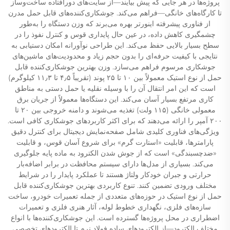
پروژه‌ها در هر جایی که پیش بیایند—از سایت‌های دورافتاده ساخت‌وساز
تا کارگاه‌های خانگی—فراهم می‌کند. جوشکاری‌کننده‌های قابل حمل مدرن
از فناوری پیشرفته اینورتر بهره می‌برند که وزن دستگاه را به‌طور
چشمگیری کاهش داده، در عین حال پایداری قوس و کنترل نفوذ را در
سطح بسیار بالایی حفظ می‌کند. این طراحی نوآورانه امکان دستیابی به
نتایجی با کیفیت حرفه‌ای را بدون حجم زیاد و محدودیت‌های ماشین‌های
جوشکاری مرسوم فراهم می‌سازد. وزن بهترین جوشکاری‌کننده قابل
حمل از نوع استیک معمولاً بین ۱۰ تا ۲۵ پوند (تقریباً ۴٫۵ تا ۱۱٫۳ کیلوگرم)
است که این امر انتقال آن را با وسیله نقلیه یا حمل دستی به مناطق
کاری مرتفع بسیار آسان می‌کند. این دستگاه‌ها معمولاً از جریان برق
معمولی خانگی (۱۱۵ ولت) تغذیه می‌شوند و دامنه خروجی بین ۲۰ تا
۲۰۰ آمپر را ارائه می‌دهند که برای اکثر کاربردهای جوشکاری کافی است.
ویژگی‌های فناوری کلیدی شامل صفحه‌نمایش دیجیتال برای کنترل دقیق
پارامترها، قابلیت «استارت گرم» برای شروع آسان قوس، و قابلیت
«ضدچسبندگی» است که از جوش شدن الکترود به ماده پایه جلوگیری
می‌کند. بسیاری از مدل‌ها دارای سیستم محافظت در برابر اضافه‌بار
حرارتی و جبران خودکار ولتاژ هستند تا عملکرد پایدار را در شرایط
مختلف ورودی تضمین کنند. تنوع کاربردی بهترین جوشکاری‌کننده قابل
حمل از نوع استیک در حوزه‌های متعددی از جمله تعمیرات خودرو، ساخت
سازه‌های فلزی، نگهداری خطوط لوله، آثار هنری فلزی و تعمیرات
اضطراری در محل پروژه‌ها گسترده است. این جوشکاری‌کننده‌ها با انواع
مختلف الکترود—از الکترودهای ساده فولاد نرم تا الکترودهای تخصصی