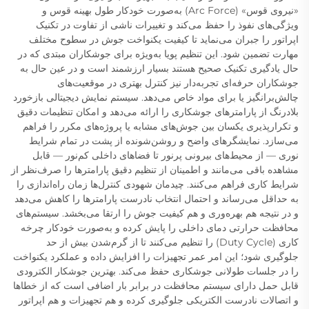
«نیروی قوس» (Arc Force) به‌صورت خودکار طول بهینه قوس و
ویژگی‌های نفوذ را حفظ می‌کند و تغییرات ناشی از تفاوت در تکنیک
اپراتور را جبران می‌نماید تا کیفیت یکنواخت جوش در سطوح مختلف
مهارت تضمین شود. این تنظیم پویا به‌ویژه برای جوشکاران مبتدی که در
حال یادگیری تکنیک صحیح هستند بسیار ارزشمند است و در عین حال به
جوشکاران حرفه‌ای تجربه‌دار نیز کنترل بهتری در موقعیت‌های
چالش‌برانگیز یا برای مواد خاص می‌دهد. سیستم نمایش دیجیتالی بازخورد
بلادرنگ از پارامترهای جوشکاری را ارائه می‌دهد و امکان تنظیمات دقیق
و تکرارپذیری یکسان بین جوش‌های مشابه یا پروژه‌های مکرر را فراهم
می‌سازد. نمایشگرهای واضح و روشن‌شونده از پشت در تمام شرایط
نوری — از محیط‌های بیرونی پرنور تا فضاهای داخلی کم‌نور — قابل
مشاهده باقی می‌مانند و اطمینان از تنظیم دقیق پارامترها را صرف‌نظر از
شرایط کاری فراهم می‌کنند. چیدمان شهودی کنترل‌ها زمان راه‌اندازی را
به حداقل می‌رساند و احتمال انتخاب نادرست پارامترها را کاهش می‌دهد
و در نتیجه هم بهره‌وری و هم کیفیت جوش را ارتقا می‌بخشد. سیستم‌های
محافظت حرارتی دمای داخلی را پایش کرده و به‌صورت خودکار چرخه
کاری (Duty Cycle) را تنظیم می‌کنند تا از گرم‌شدن بیش از حد
جلوگیری شود؛ این امر عمر تجهیزات را افزایش داده و عملکرد یکنواخت
را در جلسات طولانی جوشکاری حفظ می‌کند. بهترین جوشکار الکترودی
قابل حمل دارای سیستم محافظت در برابر بار اضافی است که از خطاها
و اتصالات نادرست الکتریکی جلوگیری کرده و هم تجهیزات و هم اپراتور