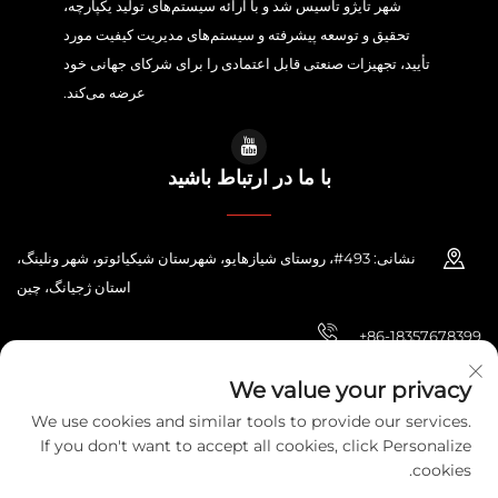
شهر تایژو تأسیس شد و با ارائه سیستم‌های تولید یکپارچه،
تحقیق و توسعه پیشرفته و سیستم‌های مدیریت کیفیت مورد
تأیید، تجهیزات صنعتی قابل اعتمادی را برای شرکای جهانی خود
عرضه می‌کند.
با ما در ارتباط باشید
نشانی: 493#، روستای شیازهایو، شهرستان شیکیائوتو، شهر ونلینگ،
استان ژجیانگ، چین
+86-18357678399
[email protected]
We value your privacy
We use cookies and similar tools to provide our services.
If you don't want to accept all cookies, click Personalize
cookies.
حق تقدم © 2026 شرکت الکتریک زهجیانگ پونی. تمامی حقوق محفوظ است.