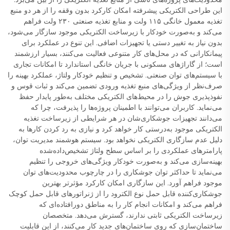
این طراحی الکتریکی پیشرفته امکان کارکرد بدون وقفه را از هر دو منبع
تغذیه معمول خانگی ۱۱۵ ولت و منابع تغذیه صنعتی ۲۳۰ ولت فراهم
می‌کند و به‌صورت خودکار با زیرساخت الکتریکی موجود سازگار می‌شود،
بدون نیاز به تغییر دستی یا تجهیزات اضافی. این تنوع در عملکرد برای
پیمانکارانی که در محل‌های کار متنوعی فعالیت می‌کنند، بسیار ارزشمند
است؛ از گاراژهای مسکونی با جریان خانگی استاندارد تا امکانات تجاری
با سیستم‌های توان صنعتی. تشخیص و تنظیم خودکار ولتاژ، عملکرد بهینه را
صرف‌نظر از ویژگی‌های منبع تغذیه ورودی تضمین می‌کند و ثبات قوس و
نفوذپذیری جوش را در محیط‌های الکتریکی مختلف به‌طور پایدار حفظ
می‌نماید. کاربران می‌توانند با اطمینان پروژه‌ها را پذیرفت، چرا که
می‌دانند تجهیزات جوشکاری‌شان در هر شرایطی از زیرساخت تغذیه
الکتریکی موجود به‌درستی کار خواهد کرد و نیازی به رد کردن کارها به
دلیل عدم سازگاری الکتریکی نخواهد بود. سیستم هوشمند مدیریت توان،
پارامترهای عملکردی را بر اساس سطح ولتاژ تشخیص‌داده‌شده
بهینه‌سازی می‌کند و به‌صورت خودکار ویژگی‌های خروجی را تنظیم
می‌نماید تا حداکثر توان جوشکاری را در چارچوب محدودیت‌های توان
موجود فراهم آورد. این سازگاری امکان کارکرد مؤثرتر بهترین
جوشکاری‌کننده قابل حمل نوع الکترود را از ژنراتورهای قابل حمل کوچک
فراهم می‌کند و امکانات انجام کار را به مناطق دورافتاده‌ای که
زیرساخت الکتریکی ثابتی ندارند، گسترش می‌دهد. متخصصان
ساختمان‌سازی که روی ساختمان‌های جدید کار می‌کنند، از این قابلیت