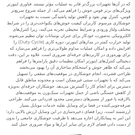
که در آن‌ها تجهیزات بزرگ‌تر قادر به عملیات مؤثر نیستند. فناوری اینورتر
ویژگی‌های برتر قوس جوش را فراهم می‌کند، از جمله شروع سریع‌تر
قوس، کنترل بهتر نفوذ و کاهش تولید پاشیدگی نسبت به تجهیزات
جوشکاری مرسوم. کاربران کیفیت جوش‌های یکنواخت‌تری را در شرایط
مختلف ولتاژ ورودی و شرایط محیطی تجربه می‌کنند، زیرا کنترل‌های
الکترونیکی به‌صورت خودکار برای جبران نوسانات توان تنظیم می‌شوند.
تولید حرارت کمتر در مدارهای اینورتر، دوره کاری (Duty Cycle) را
افزایش داده و امکان عملیات مداوم طولانی‌تری را فراهم می‌سازد که
برای بهره‌وری در کاربردهای حرفه‌ای ضروری است. علاوه بر این، دقت
دیجیتالی کنترل‌های اینورتر امکان تنظیمات دقیق پارامترها را فراهم
می‌کند که ظاهر جوش و استحکام ساختاری آن را بهبود می‌بخشد.
طراحی فشرده، انجام جوشکاری در موقعیت‌های سقفی را تسهیل
می‌کند که با تجهیزات سنتی غیرممکن است و محدوده مناطق قابل
دسترس برای انجام کار را گسترش می‌دهد. جوشکاران حرفه‌ای به‌ویژه
از کاهش خستگی ناشی از حمل تجهیزات سبک‌وزن به موقعیت‌های
بالارفته یا عبور از مسیرهای دسترسی محدود قدردانی می‌کنند. طراحی
صرفه‌جویی‌کننده در فضا برای وسایل نقلیه خدمات موبایل بسیار
ارزشمند است، زیرا فضای ذخیره‌سازی در این وسایل ارزش بالایی دارد؛
این امر به پیمانکاران اجازه می‌دهد تا ظرفیت جوشکاری جامعی را بدون
از دست دادن فضای لازم برای سایر ابزارها و مواد ضروری حمل کنند.