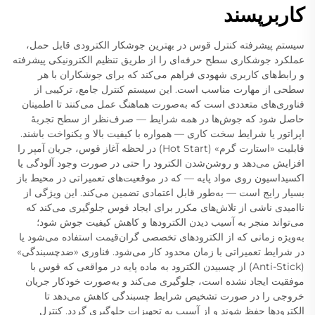
کاربرپسند
سیستم پیشرفته کنترل قوس در بهترین جوشکار الکترودی قابل حمل،
عملکرد جوشکاری سطح حرفه‌ای را از طریق تنظیم الکترونیکی پیشرفته
و رابط‌های کاربری شهودی فراهم می‌کند که برای جوشکاران با هر
سطحی از مهارت مناسب است. این سیستم کنترل جامع، ترکیبی از
فناوری‌های متعددی است که به‌صورت هماهنگ عمل می‌کنند تا اطمینان
حاصل شود که جوش‌ها در همه شرایط — صرف‌نظر از سطح تجربهٔ
اپراتور یا شرایط سخت کاری — همواره با کیفیت بالا و یکنواخت باشند.
قابلیت «استارت گرم» (Hot Start) در لحظه آغاز قوس، جریان آمپر را
افزایش می‌دهد و روشن‌شدن الکترود را حتی در صورت وجود آلودگی یا
اکسیداسیون روی مواد پایه — که در موقعیت‌های تعمیراتی در محیط باز
بسیار رایج است — به‌طور قابل اعتمادی تضمین می‌کند. این ویژگی از
ناامیدی ناشی از تلاش‌های مکرر برای ایجاد قوس جلوگیری می‌کند که
می‌تواند منجر به آسیب دیدن الکترودها و کاهش کیفیت جوش شود؛
به‌ویژه زمانی که از الکترودهای تخصصی گران‌قیمت استفاده می‌شود یا
در شرایط تعمیراتی با زمان محدود کار می‌شود. فناوری «ضدچسبندگی»
(Anti-Stick) از چسبیدن الکترود به ماده پایه در مواقعی که قوس با
موفقیت ایجاد نشده است، جلوگیری می‌کند و به‌صورت خودکار جریان
خروجی را در صورت تشخیص شرایط چسبندگی کاهش می‌دهد تا
الکترودها حفظ شوند و از آسیب به تجهیزات جلوگیری گردد. کنترل