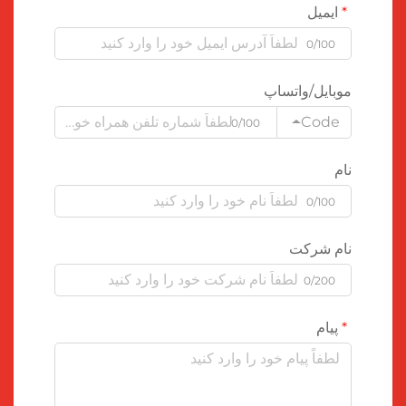
ایمیل
0/100
موبایل/واتساپ
Code
0/100
نام
0/100
نام شرکت
0/200
پیام