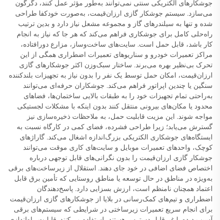
جوشکارهای الکتریکی سنتی نمی‌توانند به‌طور مؤثر عمل کنند، دگرگون
می‌سازد. سیستم جوشکار گازی ارزان‌قیمت، به‌صورت خودکفا طراحی
شده و تنها به سیلندرهای گاز و مجموعه مشعل نیاز دارد و بدین ترتیب
راه‌حلی کامل برای جوشکاری فراهم می‌کند که هر جا که نیاز به انجام
کار باشد، قابل حمل است. سایت‌های ساخت‌وساز، مزارع دورافتاده،
مراکز تعمیرات خودرو و سناریوهای تعمیرات اضطراری همگی از این
تحرک بی‌نظیر بهره می‌برند. ساختار سبک‌وزن اکثر جوشکارهای گازی
ارزان‌قیمت، امکان حمل توسط یک نفر را بدون نیاز به تجهیزات بلندکننده
سنگین یا چندین اپراتور فراهم می‌کند. جوشکاران حرفه‌ای می‌توانند
به‌راحتی تمام تجهیزات خود را به طبقات بالایی ساختمان‌ها، فضاهای
محدود یا مکان‌های بیرونی منتقل کنند بدون اینکه با مشکلات لجستیکی
مواجه شوند. این مزیت قابلیت حمل، به ملاحظات ذخیره‌سازی نیز
گسترش می‌یابد؛ زیرا طراحی فشرده، فضای کمی در کارگاه نسبت به
ایستگاه‌های جوشکاری الکتریکی بزرگ‌اندازه اشغال می‌کند. گاراژهای
کوچک، واحدهای تعمیرات موبایل و سایت‌های کاری موقت می‌توانند
جوشکار گازی ارزان‌قیمت را بدون نگرانی‌های قابل توجهی درباره
اختصاص فضای اضافی در خود جای دهند. استقلال از زیرساخت‌های برقی
به‌ویژه در مناطق در حال توسعه یا مناطق روستایی که تأمین برق قابل
اعتماد همچنان نامنظم است، ارزش بسزایی دارد. پاسخ‌دهندگان
اضطراری و تیم‌های کمک‌رسانی در بلایا از جوشکارهای گازی ارزان‌قیمت
برای انجام سریع تعمیرات زیرساختی در شرایطی که سیستم‌های برقی
آسیب دیده یا غیرقابل دسترس هستند، استفاده می‌کنند. قابلیت راه‌اندازی