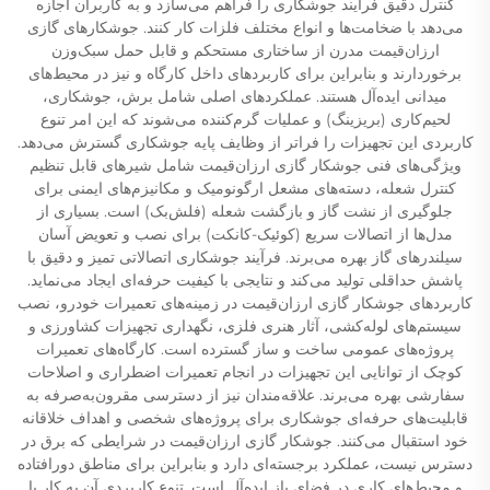
کنترل دقیق فرآیند جوشکاری را فراهم می‌سازد و به کاربران اجازه
می‌دهد با ضخامت‌ها و انواع مختلف فلزات کار کنند. جوشکارهای گازی
ارزان‌قیمت مدرن از ساختاری مستحکم و قابل حمل سبک‌وزن
برخوردارند و بنابراین برای کاربردهای داخل کارگاه و نیز در محیط‌های
میدانی ایده‌آل هستند. عملکردهای اصلی شامل برش، جوشکاری،
لحیم‌کاری (بریزینگ) و عملیات گرم‌کننده می‌شوند که این امر تنوع
کاربردی این تجهیزات را فراتر از وظایف پایه جوشکاری گسترش می‌دهد.
ویژگی‌های فنی جوشکار گازی ارزان‌قیمت شامل شیرهای قابل تنظیم
کنترل شعله، دسته‌های مشعل ارگونومیک و مکانیزم‌های ایمنی برای
جلوگیری از نشت گاز و بازگشت شعله (فلش‌بک) است. بسیاری از
مدل‌ها از اتصالات سریع (کوئیک-کانکت) برای نصب و تعویض آسان
سیلندرهای گاز بهره می‌برند. فرآیند جوشکاری اتصالاتی تمیز و دقیق با
پاشش حداقلی تولید می‌کند و نتایجی با کیفیت حرفه‌ای ایجاد می‌نماید.
کاربردهای جوشکار گازی ارزان‌قیمت در زمینه‌های تعمیرات خودرو، نصب
سیستم‌های لوله‌کشی، آثار هنری فلزی، نگهداری تجهیزات کشاورزی و
پروژه‌های عمومی ساخت و ساز گسترده است. کارگاه‌های تعمیرات
کوچک از توانایی این تجهیزات در انجام تعمیرات اضطراری و اصلاحات
سفارشی بهره می‌برند. علاقه‌مندان نیز از دسترسی مقرون‌به‌صرفه به
قابلیت‌های حرفه‌ای جوشکاری برای پروژه‌های شخصی و اهداف خلاقانه
خود استقبال می‌کنند. جوشکار گازی ارزان‌قیمت در شرایطی که برق در
دسترس نیست، عملکرد برجسته‌ای دارد و بنابراین برای مناطق دورافتاده
و محیط‌های کاری در فضای باز ایده‌آل است. تنوع کاربردی آن به کار با