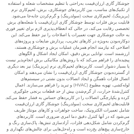
جوشکار گازی ارزان‌قیمت به‌راحتی با تنظیم مشخصات شعله و استفاده
از تکنیک‌های مناسب، بین کاربردهای جوشکاری، برش، لحیم‌کاری نرم
(بریزینگ)، لحیم‌کاری سخت (سولدرینگ) و گرم‌کردن جابه‌جا می‌شود.
قابلیت برش فلزات توسط جوشکار گازی ارزان‌قیمت با شعله‌های برش
تخصصی رقابت می‌کند، در حالی که انعطاف‌پذیری لازم برای تغییر فوری
به حالت جوشکاری جهت تعمیرات یا اصلاحات را نیز حفظ می‌کند. این
دوکاره‌بودن به‌ویژه در کارهای تخریب، پردازش ضایعات و پروژه‌های
اصلاحی که نیازمند انجام همزمان عملیات برش و جوشکاری هستند،
ارزشمند است. توانایی برش دقیق، امکان ایجاد اشکال و الگوهای
پیچیده‌ای را فراهم می‌کند که با روش‌های مکانیکی برش انجام‌پذیر نیست
یا بسیار دشوار است. کاربردهای لحیم‌کاری نرم (بریزینگ) نیز بعد دیگری
از گسترده‌بودن جوشکار گازی ارزان‌قیمت را نشان می‌دهند و امکان
اتصال فلزات ناهمگن و ایجاد اتصالات بدون نشتی در سیستم‌های
لوله‌کشی، تهویه مطبوع (HVAC) و تبرید را فراهم می‌سازند. اعمال
کنترل‌شدهٔ حرارت، از گرم‌شدن بیش از حد قطعات برنجی جلوگیری
کرده و یکپارچگی اتصالات را در کاربردهای حساس به فشار حفظ می‌کند.
قابلیت‌های لحیم‌کاری سخت (سولدرینگ) جوشکار گازی ارزان‌قیمت
شامل تعمیرات الکترونیک، ساخت جواهرات و کارهای مونتاژ ظریف
می‌شود که در آنها کنترل دقیق دما امری ضروری است. کاربردهای
گرم‌کردن شامل شکل‌دهی فلزات، آزادسازی تنش‌ها، پاک‌سازی رنگ و
خارج‌سازی پیچ‌های یخ‌زده است و راه‌حل‌هایی برای چالش‌های نگهداری و