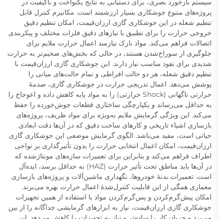
سیستم بازخورد بصری، برای دستیابی به نتایج یکنواخت و باکیفیت در
پروژه‌های متنوع جوشکاری بسیار ارزشمند است. مکانیزم کنترل قابل
تنظیم شعله در این جوشکاری گازی ارزان‌قیمت، امکان تنظیم دقیق
خروجی حرارت را برای تطبیق با نیازهای دقیق فلزات مختلف و پیکربندی
اتصالات فراهم می‌کند. مواد نازک نیازمند اعمال حرارت ملایم برای
جلوگیری از سوراخ‌شدن هستند، در حالی که بخش‌های ضخیم‌تر به حرارت
شدیدی برای نفوذ مناسب نیاز دارند. این جوشکاری گازی ارزان‌قیمت با
تنظیم دقیق شعله، هر دو حالت افراطی و تمام حالت‌های میانی را
پوشش می‌دهد. اعمال تدریجی حرارت در جوشکاری گازی، صدمهٔ
حرارتی ناگهانی (Shock حرارتی) را به مواد پایه کاهش داده و اعوجاج را
به حداقل می‌رساند و یکپارچگی ساختاری قطعات جوش‌خورده را حفظ
می‌کند. این ویژگی گرمایش ملایم به‌ویژه برای مواد ظریف، پروژه‌های
بازسازی اشیاء تاریخی و کارهای ساخت دقیق که در آن‌ها دقت ابعادی
حیاتی است، مفید می‌باشد. الگوی گرمایش موضعی این جوشکاری گازی
ارزان‌قیمت، امکان اعمال انتخابی حرارت را بدون تأثیرگذاری بر نواحی
اطراف فراهم می‌کند و بنابراین برای تعمیرات سازه‌های مونتاژشده که
در آن‌ها باید مناطق تحت تأثیر حرارت (HAZ) به حداقل برسد، ایده‌آل
است. تعمیرات بدنهٔ خودروها، نگهداری ماشین‌آلات و پروژه‌های بازسازی
معماری همگی از این قابلیت کنترل‌شدهٔ اعمال حرارت بهره می‌برند.
امکان پیش‌گرم‌کردن و پس‌گرم‌کردن مواد با استفاده از همین تجهیزات
جوشکاری گازی ارزان‌قیمت، نیاز به ابزارهای گرمایشی جداگانه را از بین
می‌برد و جریان کار را ساده‌تر و نیاز به تجهیزات را کاهش می‌دهد. این