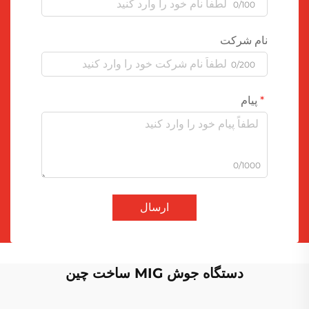
0/100
نام شرکت
0/200
پیام
0/1000
ارسال
دستگاه جوش MIG ساخت چین