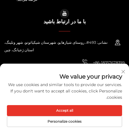
با ما در ارتباط باشید
نشانی: 493#، روستای شیازهایو، شهرستان شیکیائوتو، شهر ونلینگ،
استان ژجیانگ، چین
+86-18357678399
[email protected]
We value your privacy
We use cookies and similar tools to provide our services.
If you don't want to accept all cookies, click Personalize
cookies.
حق تقدم © 2026 شرکت الکتریک زهجیانگ پونی. تمامی حقوق محفوظ است.
سیاست حفظ حریم خصوصی
Accept all
Personalize cookies