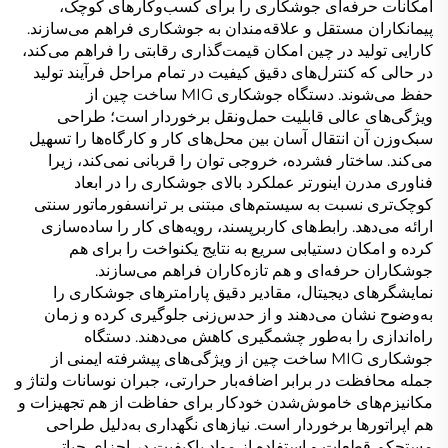
امکانات حرفه‌ای جوشکاری را برای کسب‌وکارهای کوچک،
پیمانکاران مستقل و علاقه‌مندان به جوشکاری فراهم می‌سازند.
کارایی تولید در چین امکان قیمت‌گذاری رقابتی را فراهم می‌کند،
در حالی که کنترل‌های دقیق کیفیت در تمام مراحل فرآیند تولید
حفظ می‌شوند. دستگاه جوشکاری MIG ساخت چین از
ویژگی‌های عالی قابلیت حمل‌ونقل برخوردار است؛ طراحی
سبک‌وزن آن انتقال آسان بین محل‌های کار و کارگاه‌ها را تسهیل
می‌کند. ساختار فشرده، خروجی توان را قربانی نمی‌کند، زیرا
فناوری مدرن اینورتر عملکرد بالای جوشکاری را در ابعاد
کوچک‌تری نسبت به سیستم‌های مبتنی بر ترانسفورماتور سنتی
ارائه می‌دهد. رابط‌های کاربرپسند، رویه‌های کار را ساده‌سازی
کرده و امکان دستیابی سریع به نتایج یکنواخت را برای هم
جوشکاران حرفه‌ای و هم تازه‌کاران فراهم می‌سازند.
نمایشگرهای دیجیتال، مقادیر دقیق پارامترهای جوشکاری را
به‌وضوح نشان می‌دهند و از حدس‌زنی جلوگیری کرده و زمان
راه‌اندازی را به‌طور چشمگیری کاهش می‌دهند. دستگاه
جوشکاری MIG ساخت چین از ویژگی‌های پیشرفته ایمنی از
جمله محافظت در برابر اضافه‌بار حرارتی، جبران نوسانات ولتاژ و
مکانیزم‌های خاموش‌شدن خودکار برای حفاظت از هم تجهیزات و
هم اپراتورها برخوردار است. نیازهای نگهداری به‌دلیل طراحی
مستحکم قطعات و استفاده از مواد باکیفیت در اجزای حیاتی