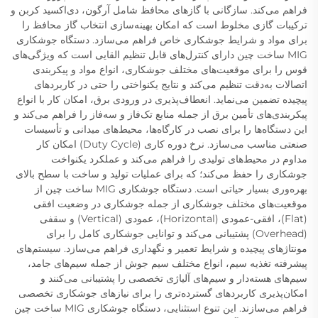
فراهم می‌کند. سازگانی با گازهای محافظ شامل آرگون، دی‌اکسید کربن و
ترکیبات گازی مخلوط است که امکان بهینه‌سازی انتخاب گاز محافظ را
برای مواد و شرایط جوشکاری خاص فراهم می‌سازد. دستگاه جوشکاری
MIG ساخت چین دارای کنترل‌های قابل تنظیم القایی است که ویژگی‌های
قوس را برای موقعیت‌های مختلف جوشکاری، انواع مواد و پیکربندی
اتصالات به‌دقت تنظیم می‌کند و نتایج یکنواختی را حتی در کاربردهای
پیچیده تضمین می‌نماید. انعطاف‌پذیری در ورودی برق، امکان کار با انواع
پیکربندی‌های تأمین برق از جمله منابع تک‌فاز و سه‌فاز را فراهم می‌کند و
این دستگاه‌ها را برای نصب در کارگاه‌ها، محیط‌های میدانی و تأسیسات
صنعتی مناسب می‌سازد. نرخ دوره کاری (Duty Cycle) امکان کار
مداوم در محیط‌های تولیدی را فراهم می‌کند و عملکرد یکنواخت
جوشکاری را حفظ می‌کند؛ که برای عملیات تولید و ساخت با سطح بالای
بهره‌وری بسیار حیاتی است. دستگاه جوشکاری MIG ساخت چین از
موقعیت‌های مختلف جوشکاری از جمله جوشکاری در وضعیت افقی
(Flat)، افقی-عمودی (Horizontal)، عمودی (Vertical) و سقفی
(Overhead) پشتیبانی می‌کند و توانایی جوشکاری کامل را برای
مونتاژهای پیچیده و شرایط تعمیر و نگهداری فراهم می‌سازد. سیستم‌های
پیشرفته تغذیه سیم، انواع مختلف سیم جوش از جمله سیم‌های جامد،
سیم‌های هسته‌دار و سیم‌های آلیاژی تخصصی را پشتیبانی می‌کنند و
امکان‌پذیری کاربردهای گسترده‌تری را برای نیازهای جوشکاری تخصصی
فراهم می‌سازند. این تنوع استثنایی، دستگاه جوشکاری MIG ساخت چین