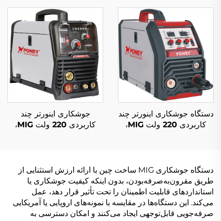
جداگانه، چندکاره با محافظ
پالس تکی و جوش سینرجیک
گاز دی اکسید کربن و
جوشکاری قوس الکتریکی
میگ/مگ
جوشکاری اینورتر چند
دستگاه جوشکاری اینورتر چند
کاربردی 220 ولت MIG،
کاربردی 220 ولت MIG،
دستگاه جوشکاری MIG-164
دستگاه جوشکاری MIG-200
دیجیتالی با کنترل سیگنال و
با ظرفیت بالا
پالس تکی سینرژیک
دستگاه جوشکاری MIG ساخت چین با ارائه ارزش استثنایی از
طریق مقرون‌به‌صرفه‌بودن، بدون اینکه کیفیت جوشکاری یا
استانداردهای قابلیت اطمینان را تحت تأثیر قرار دهد، عمل
می‌کند. این دستگاه‌ها در مقایسه با نمونه‌های اروپایی یا آمریکایی
صرفه‌جویی قابل‌توجهی ایجاد می‌کنند و امکان دسترسی به