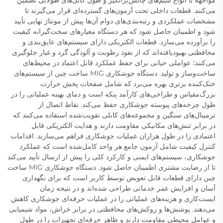
مواجهه با انواع سیم‌های چالش‌برانگیز و طول کابل‌های طولانی تضمین
می‌کنند. قطعات داخلی تحت آزمون‌های گسترده‌ای قرار می‌گیرند تا
مشخصات عملکردی و رتبه‌بندی‌های دوام آن‌ها پیش از مونتاژ نهایی تأیید
شود و اطمینان حاصل شود که هر دستگاه معیارهای سخت‌گیرانه کیفیت
را برآورده می‌سازد. قطعات الکتریکی دارای سیستم‌های عایق‌بندی و
محافظتی بهبودیافته‌اند که از نفوذ رطوبت و آلودگی گرد و غبار جلوگیری
می‌کنند؛ عواملی حیاتی برای حفظ عملکرد قابل اعتماد در محیط‌های
ساخت‌وساز و تولید. دستگاه جوشکاری MIG ساخت چین از سیستم‌های
خنک‌کننده برتری بهره می‌برد که شامل صفحات پخش حرارت
بزرگ‌مقیاس و طراحی‌های کارآمد پنکه است و دمای بهینه عملیاتی را در
طول چرخه‌های پیوسته جوشکاری حفظ می‌کند. نقاط اتصال از
ترمینال‌های سنگین و مجموعه‌های کابلی تقویت‌شده استفاده می‌کنند که
در برابر تنش‌های مکانیکی مقاومت دارند و هدایت الکتریکی قابل
اعتمادی را در طول هزاران عملیات جوشکاری فراهم می‌سازند. اقدامات
کنترل کیفیت شامل آزمون جامع هر واحد کامل‌شده است که عملکرد
جوشکاری، سیستم‌های ایمنی و کارکرد کلی را پیش از ارسال تأیید می‌کند
تا از رضایت مشتری اطمینان حاصل شود. دستگاه جوشکاری MIG ساخت
چین دارای قطعات قابل تعویض توسط کاربر است که برای نگهداری
آسان و افزایش عمر خدماتی طراحی شده‌اند و در نتیجه زمان
ایست‌کاری و هزینه‌های عملیاتی را در عملیات حرفه‌ای جوشکاری کاهش
می‌دهند. پوشش‌ها و روکش‌های محافظتی در برابر خراش، مواد شیمیایی
و عوامل محیطی مقاومت دارند و ظاهر حرفه‌ای تجهیزات را در طول