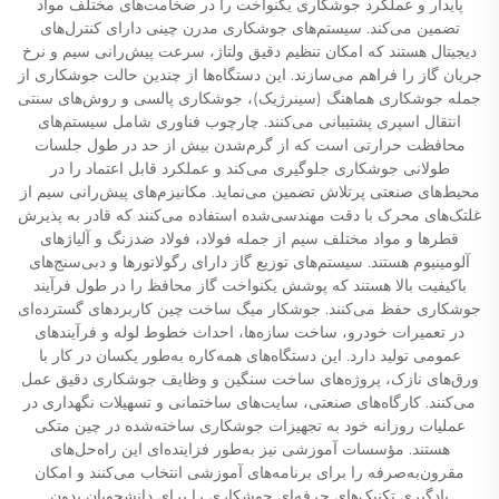
پایدار و عملکرد جوشکاری یکنواخت را در ضخامت‌های مختلف مواد
تضمین می‌کند. سیستم‌های جوشکاری مدرن چینی دارای کنترل‌های
دیجیتال هستند که امکان تنظیم دقیق ولتاژ، سرعت پیش‌رانی سیم و نرخ
جریان گاز را فراهم می‌سازند. این دستگاه‌ها از چندین حالت جوشکاری از
جمله جوشکاری هماهنگ (سینرژیک)، جوشکاری پالسی و روش‌های سنتی
انتقال اسپری پشتیبانی می‌کنند. چارچوب فناوری شامل سیستم‌های
محافظت حرارتی است که از گرم‌شدن بیش از حد در طول جلسات
طولانی جوشکاری جلوگیری می‌کند و عملکرد قابل اعتماد را در
محیط‌های صنعتی پرتلاش تضمین می‌نماید. مکانیزم‌های پیش‌رانی سیم از
غلتک‌های محرک با دقت مهندسی‌شده استفاده می‌کنند که قادر به پذیرش
قطرها و مواد مختلف سیم از جمله فولاد، فولاد ضدزنگ و آلیاژهای
آلومینیوم هستند. سیستم‌های توزیع گاز دارای رگولاتورها و دبی‌سنج‌های
باکیفیت بالا هستند که پوشش یکنواخت گاز محافظ را در طول فرآیند
جوشکاری حفظ می‌کنند. جوشکار میگ ساخت چین کاربردهای گسترده‌ای
در تعمیرات خودرو، ساخت سازه‌ها، احداث خطوط لوله و فرآیندهای
عمومی تولید دارد. این دستگاه‌های همه‌کاره به‌طور یکسان در کار با
ورق‌های نازک، پروژه‌های ساخت سنگین و وظایف جوشکاری دقیق عمل
می‌کنند. کارگاه‌های صنعتی، سایت‌های ساختمانی و تسهیلات نگهداری در
عملیات روزانه خود به تجهیزات جوشکاری ساخته‌شده در چین متکی
هستند. مؤسسات آموزشی نیز به‌طور فزاینده‌ای این راه‌حل‌های
مقرون‌به‌صرفه را برای برنامه‌های آموزشی انتخاب می‌کنند و امکان
یادگیری تکنیک‌های حرفه‌ای جوشکاری را برای دانشجویان بدون