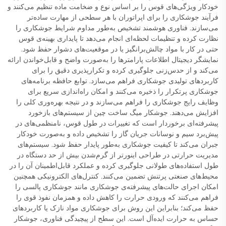
خودکار ویژگی‌های قوس را بر اساس نوع و ضخامت ماده تنظیم می‌کنند و
فرآیند جوشکاری را برای اپراتوران با هر سطحی از مهارت ساده‌تر
می‌سازند. فناوری هوشمند تشخیص به‌طور مداوم شرایط جوشکاری را
نظارت کرده و تنظیمات لحظه‌ای انجام می‌دهد تا پایداری بهینه‌ی قوس
حتی در کار با مواد چالش‌برانگیز یا در موقعیت‌های دشوار حفظ شود.
نمایشگر دیجیتال اطلاعات پارامترها را به‌صورت واضح و قابل‌خواندن ارائه
می‌کند و از حدس‌زنی جلوگیری کرده و تکرارپذیری دقیق را برای
کاربردهای تولیدی جوشکاری فراهم می‌سازد. توابع حافظه برنامه‌های
جوشکاری پرتکرار را ذخیره می‌کنند و امکان راه‌اندازی سریع برای
وظایف رایج جوشکاری را فراهم می‌سازند و در نتیجه بهره‌وری کلی را
افزایش می‌دهند. جوشکار میگ ساخت چین از سیستم‌های بازخورد
پیشرفته‌ای برخوردار است که تغییرات در طول قوس، نامنظمی‌های در
پیش‌برد سیم و نوسانات جریان گاز را تشخیص داده و به‌صورت خودکار
جبران می‌کند تا کیفیت جوشکاری به‌طور پایدار حفظ شود. سیستم‌های
مدیریت حرارتی در طراحی اینورتر از گرم‌شدن بیش از حد دستگاه در
طول استفاده‌های طولانی جلوگیری کرده و عملکرد قابل‌اطمینان آن را در
محیط‌های صنعتی پرتنش تضمین می‌کنند. کنترل‌های الکترونیکی همچنین
امکان اجرای حالت‌های پیشرفته‌ی جوشکاری مانند جوشکاری پالسی را
فراهم می‌کنند که ورودی حرارت را کاهش داده و همزمان نفوذ قوی را
حفظ می‌کند؛ بنابراین این روش برای جوشکاری مواد نازک یا کاربردهای
حساس به حرارت ایده‌آل است. این سطح از پیچیدگی فناوری، جوشکار