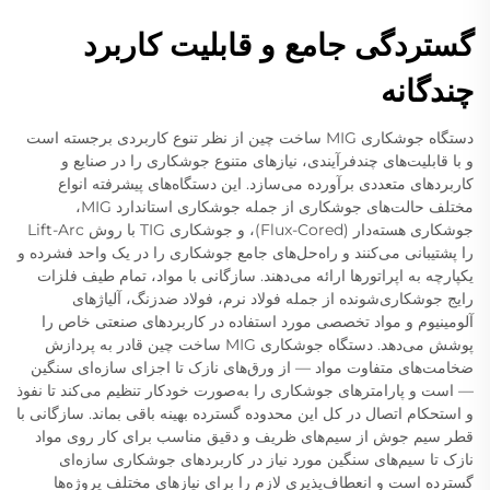
گستردگی جامع و قابلیت کاربرد
چندگانه
دستگاه جوشکاری MIG ساخت چین از نظر تنوع کاربردی برجسته است
و با قابلیت‌های چندفرآیندی، نیازهای متنوع جوشکاری را در صنایع و
کاربردهای متعددی برآورده می‌سازد. این دستگاه‌های پیشرفته انواع
مختلف حالت‌های جوشکاری از جمله جوشکاری استاندارد MIG،
جوشکاری هسته‌دار (Flux-Cored)، و جوشکاری TIG با روش Lift-Arc
را پشتیبانی می‌کنند و راه‌حل‌های جامع جوشکاری را در یک واحد فشرده و
یکپارچه به اپراتورها ارائه می‌دهند. سازگانی با مواد، تمام طیف فلزات
رایج جوشکاری‌شونده از جمله فولاد نرم، فولاد ضدزنگ، آلیاژهای
آلومینیوم و مواد تخصصی مورد استفاده در کاربردهای صنعتی خاص را
پوشش می‌دهد. دستگاه جوشکاری MIG ساخت چین قادر به پردازش
ضخامت‌های متفاوت مواد — از ورق‌های نازک تا اجزای سازه‌ای سنگین
— است و پارامترهای جوشکاری را به‌صورت خودکار تنظیم می‌کند تا نفوذ
و استحکام اتصال در کل این محدوده گسترده بهینه باقی بماند. سازگانی با
قطر سیم جوش از سیم‌های ظریف و دقیق مناسب برای کار روی مواد
نازک تا سیم‌های سنگین مورد نیاز در کاربردهای جوشکاری سازه‌ای
گسترده است و انعطاف‌پذیری لازم را برای نیازهای مختلف پروژه‌ها