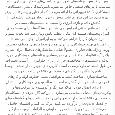
پس از فروش، برنامه‌های آموزشی و راه‌حل‌های سفارشی‌سازی‌شده
متناسب با نیازهای صنعتی خاص می‌شود. تامین‌کنندگان مدرن دستگاه‌های
جوشکاری MIG تجهیزاتی را ارائه می‌دهند که از فناوری پیشرفته اینورتر
بهره می‌برند؛ این فناوری ثبات قوس بالاتری ایجاد می‌کند، پاشیدگی را
کاهش داده و بازده انرژی را نسبت به سیستم‌های مبتنی بر
ترانسفورماتور سنتی افزایش می‌دهد. این دستگاه‌ها دارای سیستم‌های
کنترل پیچیده‌ای هستند که امکان تنظیم دقیق ولتاژ، سرعت تغذیه سیم و
نرخ جریان گاز را فراهم می‌کنند و به اپراتوران اجازه می‌دهند تا
پارامترهای بهینه جوشکاری را برای مواد و ضخامت‌های مختلف به‌دست
آورند. ویژگی‌های فناوری معمولاً شامل نمایشگرهای دیجیتال برای نظارت
بلادرنگ، تنظیمات حافظه برای ذخیره‌سازی برنامه‌های جوشکاری مورد
علاقه و سیستم‌های محافظت حرارتی برای جلوگیری از آسیب تجهیزات
در طول استفاده طولانی‌مدت است. کاربردهای تجهیزات ارائه‌شده توسط
تامین‌کنندگان دستگاه‌های جوشکاری MIG در ساخت خودرو،
ساختمان‌سازی، ساخت کشتی، هوافضا، نصب خطوط لوله و کارهای
عمومی ساخت و ساز گسترده است. انعطاف‌پذیری جوشکاری MIG آن
را برای اتصال فولاد، فولاد ضدزنگ و آلومینیوم در موقعیت‌ها و
پیکربندی‌های مختلف مناسب می‌سازد. تامین‌کنندگان حرفه‌ای دستگاه‌های
جوشکاری MIG اهمیت ارائه تجهیزاتی را که استانداردها و گواهینامه‌های
segu industry را برآورده می‌کنند، درک می‌کنند و اطمینان حاصل
می‌کنند که این تجهیزات با مقررات ایمنی و الزامات کیفیت سازگار
هستند. آن‌ها سطح بالایی از موجودی را حفظ می‌کنند تا تقاضای فوری