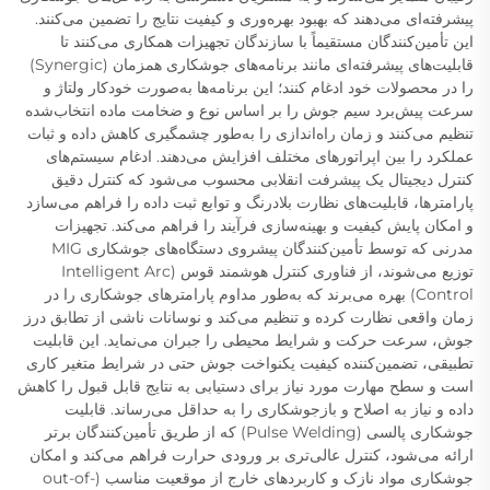
پیشرفته‌ای می‌دهند که بهبود بهره‌وری و کیفیت نتایج را تضمین می‌کنند.
این تأمین‌کنندگان مستقیماً با سازندگان تجهیزات همکاری می‌کنند تا
قابلیت‌های پیشرفته‌ای مانند برنامه‌های جوشکاری همزمان (Synergic)
را در محصولات خود ادغام کنند؛ این برنامه‌ها به‌صورت خودکار ولتاژ و
سرعت پیش‌برد سیم جوش را بر اساس نوع و ضخامت ماده انتخاب‌شده
تنظیم می‌کنند و زمان راه‌اندازی را به‌طور چشمگیری کاهش داده و ثبات
عملکرد را بین اپراتورهای مختلف افزایش می‌دهند. ادغام سیستم‌های
کنترل دیجیتال یک پیشرفت انقلابی محسوب می‌شود که کنترل دقیق
پارامترها، قابلیت‌های نظارت بلادرنگ و توابع ثبت داده را فراهم می‌سازد
و امکان پایش کیفیت و بهینه‌سازی فرآیند را فراهم می‌کند. تجهیزات
مدرنی که توسط تأمین‌کنندگان پیشروی دستگاه‌های جوشکاری MIG
توزیع می‌شوند، از فناوری کنترل هوشمند قوس (Intelligent Arc
Control) بهره می‌برند که به‌طور مداوم پارامترهای جوشکاری را در
زمان واقعی نظارت کرده و تنظیم می‌کند و نوسانات ناشی از تطابق درز
جوش، سرعت حرکت و شرایط محیطی را جبران می‌نماید. این قابلیت
تطبیقی، تضمین‌کننده کیفیت یکنواخت جوش حتی در شرایط متغیر کاری
است و سطح مهارت مورد نیاز برای دستیابی به نتایج قابل قبول را کاهش
داده و نیاز به اصلاح و بازجوشکاری را به حداقل می‌رساند. قابلیت
جوشکاری پالسی (Pulse Welding) که از طریق تأمین‌کنندگان برتر
ارائه می‌شود، کنترل عالی‌تری بر ورودی حرارت فراهم می‌کند و امکان
جوشکاری مواد نازک و کاربردهای خارج از موقعیت مناسب (out-of-