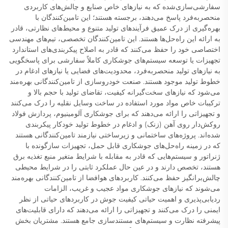
سفارشی‌سازی‌شده که به نیازهای خاص صنایع و چالش‌های کاربردی
منحصربه‌فرد پاسخ می‌دهند، برجسته هستند؛ این تامین‌کنندگان با
بهره‌گیری از درک عمیق فرآیندهای تولید متنوع و محیط‌های نظارتی، قادر
به ارائه این راه‌حل‌ها هستند. این تامین‌کنندگان تخصصی، تیم‌های مهندسی
اختصاصی خود را حفظ می‌کنند که قادر به اصلاح پیکربندی‌های استاندارد
تجهیزات یا توسعه سیستم‌های جوشکاری کاملاً سفارشی برای پاسخگویی
به نیازهای تولید منحصربه‌فرد، محدودیت‌های فضایی یا نیازهای ادغام در
خطوط تولید موجود هستند. صنعت خودروسازی از تامین‌کنندگانی بهره‌مند
می‌شود که نیازهای سخت‌گیرانه کیفیت، تقاضای تولید با حجم بالا و
ترکیبات خاص مواد مورد استفاده در ساخت وسایل نقلیه را درک می‌کنند
و تجهیزاتی را ارائه می‌دهند که برای جوشکاری آلومینیوم، پردازش فولاد
روکش‌دار روی آهن (زنک) و ادغام در خطوط تولید خودکار پیکربندی
شده‌اند. پروژه‌های ساختمانی و زیرساختی نیازمند تامین‌کنندگانی هستند
که در زمینه راه‌حل‌های جوشکاری قابل حمل، تجهیزات سازگونده با
ژنراتور و سیستم‌هایی که قادر به مقابله با شرایط متغیر منبع تغذیه برق
هستند، تخصص دارند و در عین حال عملکرد ثابتی را در شرایط محیطی
چالش‌برانگیز حفظ می‌کنند. کاربردهای هوافضا از تامین‌کنندگانی بهره‌مند
می‌شوند که نیازهای جوشکاری مواد عجیب و غریب، الزامات
ردیابی‌پذیری و اهمیت حیاتی کیفیت جوش در کاربردهای حیاتی از نظر
ایمنی را درک می‌کنند و تجهیزاتی را ارائه می‌دهند که دارای قابلیت‌های
پیشرفته نظارت و سیستم‌های مستندسازی جامع هستند. مشتریان بخش