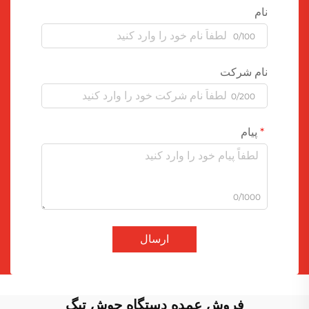
نام
0/100
نام شرکت
0/200
پیام
0/1000
ارسال
فروش عمده دستگاه جوش تیگ