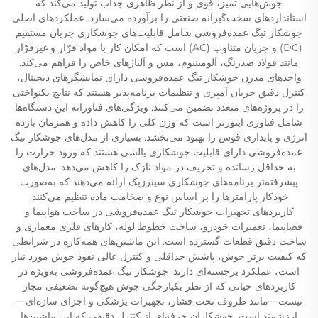
جوش‌هایی تمیز، قوی و از نظر ظاهری جذاب تولید می‌کند که
استانداردهای سخت‌گیرانه صنعتی را برآورده می‌سازد. عملکردهای اصلی
جوشکار تیگ عمده‌فروشی شامل قابلیت‌های جوشکاری جریان مستقیم
(DC) و جریان متناوب (AC) است که امکان کار با مواد فرّار و غیرفرّار
مانند فولاد ضدزنگ، آلومینیوم، مس و آلیاژهای خاص را فراهم می‌کند.
واحدهای مدرن جوشکار تیگ عمده‌فروشی دارای نمایشگرهای دیجیتال،
کنترل دقیق جریان آمپری و تنظیمات برنامه‌پذیر هستند که نتایج یکنواختی
را در پروژه‌های متعدد تضمین می‌کنند. ویژگی‌های فناورانه این دستگاه‌ها
شامل فناوری اینورتر است که وزن کلی را کاهش داده و همزمان بازده
انرژی و پایداری قوس را بهبود می‌بخشد. بسیاری از مدل‌های جوشکار تیگ
عمده‌فروشی دارای قابلیت جوشکاری پالسی هستند که ورود حرارت را
به حداقل رسانده و تحریف در مواد نازک را کاهش می‌دهد. مدل‌های
پیشرفته‌تر برنامه‌های جوشکاری سینرژیک ارائه می‌دهند که به‌صورت
خودکار پارامترها را بر اساس نوع و ضخامت ماده تنظیم می‌کنند.
کاربردهای تجهیزات جوشکار تیگ عمده‌فروشی در ساخت هواپیما و
فضاپیما، تعمیرات خودرو، ساخت خطوط لوله، کارهای فلزی معماری و
ساخت دقیق قطعات گسترده است. این ماشین‌های همه‌کاره در شرایطی
که کیفیت برتر جوش، پاشش حداقلی و کنترل عالی نفوذ جوش مورد نیاز
است، عملکرد برجسته‌ای دارند. جوشکار تیگ عمده‌فروشی به‌ویژه در
کاربردهای حیاتی که از نظر یکپارچگی جوش هیچ‌گونه تضعیفی مجاز
نیست—مانند ظروف تحت فشار، تجهیزات پزشکی و اجزای سازه‌ای—
ارزشمند است. جوشکاران حرفه‌ای از کنترل دقیقی که این ماشین‌ها