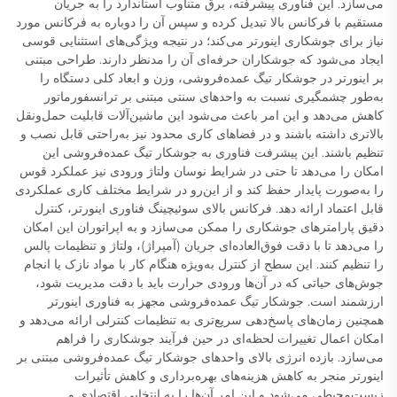
می‌سازد. این فناوری پیشرفته، برق متناوب استاندارد را به جریان
مستقیم با فرکانس بالا تبدیل کرده و سپس آن را دوباره به فرکانس مورد
نیاز برای جوشکاری اینورتر می‌کند؛ در نتیجه ویژگی‌های استثنایی قوسی
ایجاد می‌شود که جوشکاران حرفه‌ای آن را مدنظر دارند. طراحی مبتنی
بر اینورتر در جوشکار تیگ عمده‌فروشی، وزن و ابعاد کلی دستگاه را
به‌طور چشمگیری نسبت به واحدهای سنتی مبتنی بر ترانسفورماتور
کاهش می‌دهد و این امر باعث می‌شود این ماشین‌آلات قابلیت حمل‌ونقل
بالاتری داشته باشند و در فضاهای کاری محدود نیز به‌راحتی قابل نصب و
تنظیم باشند. این پیشرفت فناوری به جوشکار تیگ عمده‌فروشی این
امکان را می‌دهد تا حتی در شرایط نوسان ولتاژ ورودی نیز عملکرد قوس
را به‌صورت پایدار حفظ کند و از این‌رو در شرایط مختلف کاری عملکردی
قابل اعتماد ارائه دهد. فرکانس بالای سوئیچینگ فناوری اینورتر، کنترل
دقیق پارامترهای جوشکاری را ممکن می‌سازد و به اپراتوران این امکان
را می‌دهد تا با دقت فوق‌العاده‌ای جریان (آمپراژ)، ولتاژ و تنظیمات پالس
را تنظیم کنند. این سطح از کنترل به‌ویژه هنگام کار با مواد نازک یا انجام
جوش‌های حیاتی که در آن‌ها ورودی حرارت باید با دقت مدیریت شود،
ارزشمند است. جوشکار تیگ عمده‌فروشی مجهز به فناوری اینورتر
همچنین زمان‌های پاسخ‌دهی سریع‌تری به تنظیمات کنترلی ارائه می‌دهد و
امکان اعمال تغییرات لحظه‌ای در حین فرآیند جوشکاری را فراهم
می‌سازد. بازده انرژی بالای واحدهای جوشکار تیگ عمده‌فروشی مبتنی بر
اینورتر منجر به کاهش هزینه‌های بهره‌برداری و کاهش تأثیرات
زیست‌محیطی می‌شود و این امر آن‌ها را به انتخابی اقتصادی و