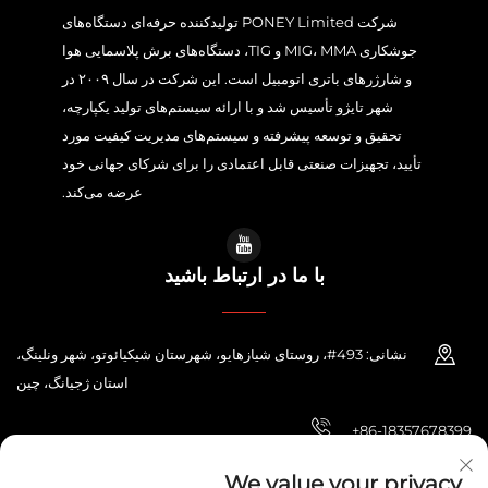
شرکت PONEY Limited تولیدکننده حرفه‌ای دستگاه‌های
جوشکاری MIG، MMA و TIG، دستگاه‌های برش پلاسمایی هوا
و شارژرهای باتری اتومبیل است. این شرکت در سال ۲۰۰۹ در
شهر تایژو تأسیس شد و با ارائه سیستم‌های تولید یکپارچه،
تحقیق و توسعه پیشرفته و سیستم‌های مدیریت کیفیت مورد
تأیید، تجهیزات صنعتی قابل اعتمادی را برای شرکای جهانی خود
عرضه می‌کند.
با ما در ارتباط باشید
نشانی: 493#، روستای شیازهایو، شهرستان شیکیائوتو، شهر ونلینگ،
استان ژجیانگ، چین
+86-18357678399
[email protected]
We value your privacy