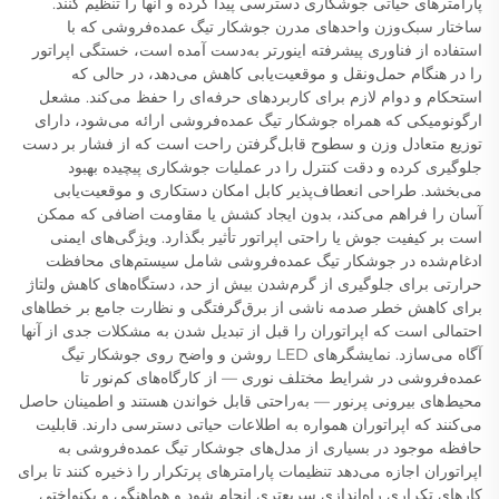
پارامترهای حیاتی جوشکاری دسترسی پیدا کرده و آنها را تنظیم کنند.
ساختار سبک‌وزن واحدهای مدرن جوشکار تیگ عمده‌فروشی که با
استفاده از فناوری پیشرفته اینورتر به‌دست آمده است، خستگی اپراتور
را در هنگام حمل‌ونقل و موقعیت‌یابی کاهش می‌دهد، در حالی که
استحکام و دوام لازم برای کاربردهای حرفه‌ای را حفظ می‌کند. مشعل
ارگونومیکی که همراه جوشکار تیگ عمده‌فروشی ارائه می‌شود، دارای
توزیع متعادل وزن و سطوح قابل‌گرفتن راحت است که از فشار بر دست
جلوگیری کرده و دقت کنترل را در عملیات جوشکاری پیچیده بهبود
می‌بخشد. طراحی انعطاف‌پذیر کابل امکان دستکاری و موقعیت‌یابی
آسان را فراهم می‌کند، بدون ایجاد کشش یا مقاومت اضافی که ممکن
است بر کیفیت جوش یا راحتی اپراتور تأثیر بگذارد. ویژگی‌های ایمنی
ادغام‌شده در جوشکار تیگ عمده‌فروشی شامل سیستم‌های محافظت
حرارتی برای جلوگیری از گرم‌شدن بیش از حد، دستگاه‌های کاهش ولتاژ
برای کاهش خطر صدمه ناشی از برق‌گرفتگی و نظارت جامع بر خطاهای
احتمالی است که اپراتوران را قبل از تبدیل شدن به مشکلات جدی از آنها
آگاه می‌سازد. نمایشگرهای LED روشن و واضح روی جوشکار تیگ
عمده‌فروشی در شرایط مختلف نوری — از کارگاه‌های کم‌نور تا
محیط‌های بیرونی پرنور — به‌راحتی قابل خواندن هستند و اطمینان حاصل
می‌کنند که اپراتوران همواره به اطلاعات حیاتی دسترسی دارند. قابلیت
حافظه موجود در بسیاری از مدل‌های جوشکار تیگ عمده‌فروشی به
اپراتوران اجازه می‌دهد تنظیمات پارامترهای پرتکرار را ذخیره کنند تا برای
کارهای تکراری راه‌اندازی سریع‌تری انجام شود و هماهنگی و یکنواختی