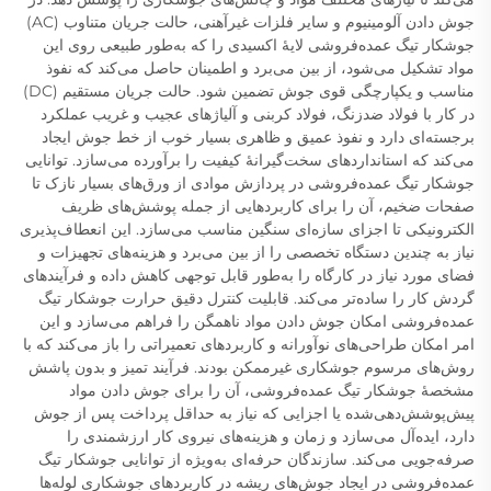
جوش دادن آلومینیوم و سایر فلزات غیرآهنی، حالت جریان متناوب (AC)
جوشکار تیگ عمده‌فروشی لایهٔ اکسیدی را که به‌طور طبیعی روی این
مواد تشکیل می‌شود، از بین می‌برد و اطمینان حاصل می‌کند که نفوذ
مناسب و یکپارچگی قوی جوش تضمین شود. حالت جریان مستقیم (DC)
در کار با فولاد ضدزنگ، فولاد کربنی و آلیاژهای عجیب و غریب عملکرد
برجسته‌ای دارد و نفوذ عمیق و ظاهری بسیار خوب از خط جوش ایجاد
می‌کند که استانداردهای سخت‌گیرانهٔ کیفیت را برآورده می‌سازد. توانایی
جوشکار تیگ عمده‌فروشی در پردازش موادی از ورق‌های بسیار نازک تا
صفحات ضخیم، آن را برای کاربردهایی از جمله پوشش‌های ظریف
الکترونیکی تا اجزای سازه‌ای سنگین مناسب می‌سازد. این انعطاف‌پذیری
نیاز به چندین دستگاه تخصصی را از بین می‌برد و هزینه‌های تجهیزات و
فضای مورد نیاز در کارگاه را به‌طور قابل توجهی کاهش داده و فرآیندهای
گردش کار را ساده‌تر می‌کند. قابلیت کنترل دقیق حرارت جوشکار تیگ
عمده‌فروشی امکان جوش دادن مواد ناهمگن را فراهم می‌سازد و این
امر امکان طراحی‌های نوآورانه و کاربردهای تعمیراتی را باز می‌کند که با
روش‌های مرسوم جوشکاری غیرممکن بودند. فرآیند تمیز و بدون پاشش
مشخصهٔ جوشکار تیگ عمده‌فروشی، آن را برای جوش دادن مواد
پیش‌پوشش‌دهی‌شده یا اجزایی که نیاز به حداقل پرداخت پس از جوش
دارد، ایده‌آل می‌سازد و زمان و هزینه‌های نیروی کار ارزشمندی را
صرفه‌جویی می‌کند. سازندگان حرفه‌ای به‌ویژه از توانایی جوشکار تیگ
عمده‌فروشی در ایجاد جوش‌های ریشه در کاربردهای جوشکاری لوله‌ها