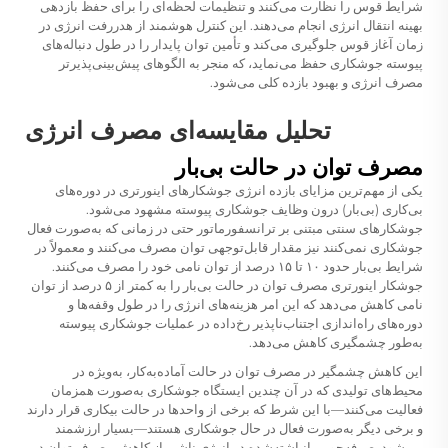
شرایط قوس را نظارت می‌کنند و تنظیمات لحظه‌ای را برای حفظ بازدهی
بهینه انتقال انرژی انجام می‌دهند. این کنترل هوشمند از هدررفت انرژی در
زمان آغاز قوس جلوگیری می‌کند و تأمین توان پایدار را در طول دنباله‌های
پیوسته جوشکاری حفظ می‌نماید، که منجر به الگوهای پیش‌بینی‌پذیرتر
مصرف انرژی و بهبود بازده کلی می‌شود.
تحلیل مقایسه‌ای مصرف انرژی
مصرف توان در حالت بی‌بار
یکی از مهم‌ترین مزایای بازده انرژی جوشکارهای اینورتری در دوره‌های
بی‌کاری (بی‌بار) درون وظایف جوشکاری پیوسته مشهود می‌شود.
جوشکارهای سنتی مبتنی بر ترانسفورماتور حتی در زمانی که به‌صورت فعال
جوشکاری نمی‌کنند نیز مقدار قابل‌توجهی توان مصرف می‌کنند و معمولاً در
شرایط بی‌بار حدود ۱۰ تا ۱۵ درصد از توان نامی خود را مصرف می‌کنند.
جوشکار اینورتری مصرف توان در حالت بی‌بار را به کمتر از ۵ درصد از توان
نامی کاهش می‌دهد که این امر هزینه‌های انرژی را در طول وقفه‌ها و
دوره‌های راه‌اندازی اجتناب‌ناپذیر رخ‌داده در عملیات جوشکاری پیوسته
به‌طور چشمگیری کاهش می‌دهد.
این کاهش چشمگیر در مصرف توان در حالت آماده‌به‌کار، به‌ویژه در
محیط‌های تولیدی که در آن چندین ایستگاه جوشکاری به‌صورت همزمان
فعالیت می‌کنند—با این شرط که برخی از واحدها در حالت بیکاری قرار دارند
و برخی دیگر به‌صورت فعال در حال جوشکاری هستند—بسیار ارزشمند
می‌شود. صرفه‌جویی انباشته‌شده در انرژی ناشی از کاهش مصرف توان در