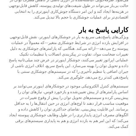
حالت بی‌بار می‌تواند در طول شیفت‌های تولیدی پیوسته، کاهش قابل‌توجهی
در هزینه‌ها ایجاد کند و این امر دستگاه جوش‌کاری اینورتری را به انتخابی
اقتصادی‌تر برای عملیات جوشکاری با حجم بالا تبدیل می‌کند.
کارایی پاسخ به بار
ویژگی‌های پاسخ‌دهی سریع به بار در جوشکارهای اینورتر، نقش قابل‌توجهی
در افزایش بازده انرژی در شرایط جوشکاری متغیر—که معمولاً در عملیات
پیوسته رخ می‌دهد—ارائه می‌کند. هنگامی که پارامترهای جوشکاری به دلیل
تغییرات ضخامت مواد، تفاوت در پیکربندی اتصالات یا تنظیمات تکنیک
عملیاتی اپراتور تغییر می‌کنند، جوشکار اینورتر در عرض چند میلی‌ثانیه پاسخ
داده و تحویل توان را بهینه می‌سازد. این پاسخ سریع، اتلاف انرژی ناشی از
جبران اضافی یا تنظیم تأخیری را که در سیستم‌های جوشکاری سنتی با
پاسخ‌دهی کندتر رخ می‌دهد، جلوگیری می‌کند.
سیستم‌های کنترل الکترونیکی موجود در جوشکارهای اینورتر می‌توانند بر
اساس پارامترهای از پیش تعیین‌شده و بازخورد قوس، نیازهای توان را
پیش‌بینی کرده و سیستم‌های تحویل توان را پیش از وقوع تغییرات در
موقعیت مناسب قرار دهند تا اوج‌های انرژی در حین انتقال‌ها را به حداقل
برسانند. این قابلیت پیش‌بینی، تقاضای حداکثری توان را کاهش داده و
الگوهای مصرف انرژی پایدارتری را در طول وظایف جوشکاری پیوسته ایجاد
می‌کند؛ که این امر هم به بازده انرژی و هم به پایداری سیستم‌های برقی
کمک می‌کند.