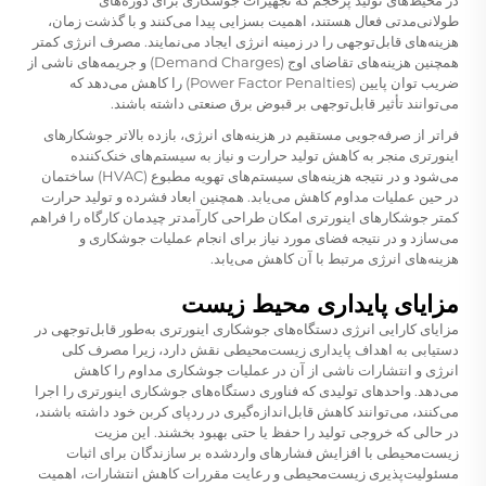
طولانی‌مدتی فعال هستند، اهمیت بسزایی پیدا می‌کنند و با گذشت زمان،
هزینه‌های قابل‌توجهی را در زمینه انرژی ایجاد می‌نمایند. مصرف انرژی کمتر
همچنین هزینه‌های تقاضای اوج (Demand Charges) و جریمه‌های ناشی از
ضریب توان پایین (Power Factor Penalties) را کاهش می‌دهد که
می‌توانند تأثیر قابل‌توجهی بر قبوض برق صنعتی داشته باشند.
فراتر از صرفه‌جویی مستقیم در هزینه‌های انرژی، بازده بالاتر جوشکارهای
اینورتری منجر به کاهش تولید حرارت و نیاز به سیستم‌های خنک‌کننده
می‌شود و در نتیجه هزینه‌های سیستم‌های تهویه مطبوع (HVAC) ساختمان
در حین عملیات مداوم کاهش می‌یابد. همچنین ابعاد فشرده و تولید حرارت
کمتر جوشکارهای اینورتری امکان طراحی کارآمدتر چیدمان کارگاه را فراهم
می‌سازد و در نتیجه فضای مورد نیاز برای انجام عملیات جوشکاری و
هزینه‌های انرژی مرتبط با آن کاهش می‌یابد.
مزایای پایداری محیط زیست
مزایای کارایی انرژی دستگاه‌های جوشکاری اینورتری به‌طور قابل‌توجهی در
دستیابی به اهداف پایداری زیست‌محیطی نقش دارد، زیرا مصرف کلی
انرژی و انتشارات ناشی از آن در عملیات جوشکاری مداوم را کاهش
می‌دهد. واحدهای تولیدی که فناوری دستگاه‌های جوشکاری اینورتری را اجرا
می‌کنند، می‌توانند کاهش قابل‌اندازه‌گیری در ردپای کربن خود داشته باشند،
در حالی که خروجی تولید را حفظ یا حتی بهبود بخشند. این مزیت
زیست‌محیطی با افزایش فشارهای واردشده بر سازندگان برای اثبات
مسئولیت‌پذیری زیست‌محیطی و رعایت مقررات کاهش انتشارات، اهمیت