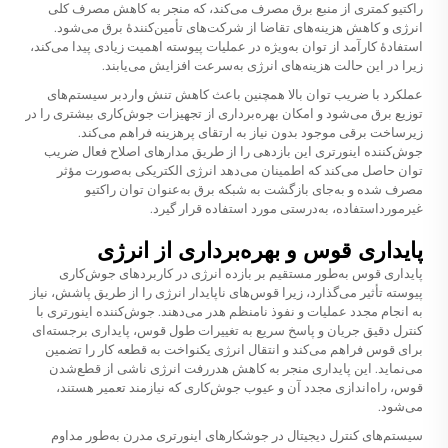
راکتیو کمتری از منبع برق مصرف می‌کند، که منجر به کاهش مصرف کلی
انرژی و کاهش هزینه‌های تقاضا از شرکت‌های تأمین‌کنندهٔ برق می‌شود.
استفادهٔ کارآمد از توان به‌ویژه در عملیات پیوسته اهمیت زیادی پیدا می‌کند،
زیرا در این حالت هزینه‌های انرژی به‌سرعت افزایش می‌یابند.
عملکرد با ضریب توان بالا همچنین باعث کاهش تنش واردبر سیستم‌های
توزیع برق می‌شود و امکان بهره‌برداری از تجهیزات جوش‌کاری بیشتری را در
زیرساخت برقی موجود بدون نیاز به ارتقای پرهزینه فراهم می‌کند.
جوش‌کننده اینورتری این بازدهی را از طریق مدارهای اصلاح فعال ضریب
توان حاصل می‌کند که اطمینان می‌دهد انرژی الکتریکی به‌صورت مؤثر
مصرف شده و به‌جای بازگشت به شبکه برق به‌عنوان توان راکتیو
غیرمورداستفاده، به‌درستی مورد استفاده قرار گیرد.
پایداری قوس و بهره‌برداری از انرژی
پایداری قوس به‌طور مستقیم بر بازده انرژی در کاربردهای جوش‌کاری
پیوسته تأثیر می‌گذارد، زیرا قوس‌های ناپایدار انرژی را از طریق پاشش، نیاز
به انجام مجدد عملیات و نفوذ نامنظم هدر می‌دهند. جوش‌کننده اینورتری با
کنترل دقیق جریان و پاسخ سریع به تغییرات طول قوس، پایداری برجسته‌ای
برای قوس فراهم می‌کند و انتقال انرژی یکنواخت به قطعه کار را تضمین
می‌نماید. این پایداری منجر به کاهش هدررفت انرژی ناشی از قطع‌شدن
قوس، راه‌اندازی مجدد آن و عیوب جوش‌کاری که نیازمند تعمیر هستند،
می‌شود.
سیستم‌های کنترل دیجیتال در جوشکارهای اینورتری مدرن به‌طور مداوم