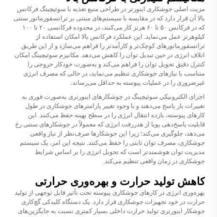
مزیت اصلی جوشکاری اینورتر در طراحی منبع تغذیه با سوئیچینگ فرکانس
بالا آن قرار دارد که در مقایسه با سیستم‌های مبتنی بر ترانسفورماتور سنتی
که در فرکانس ۵۰ تا ۶۰ هرتز کار می‌کنند، در محدوده فرکانسی ۲۰ تا ۱۰۰
کیلوهرتز عمل می‌نماید. این عملکرد فرکانس بالا امکان استفاده از
ترانسفورماتورهای کوچک‌تر و کارآمدتر را فراهم می‌سازد و از این طریق
اتلاف انرژی در حین تبدیل توان را کاهش می‌دهد. مکانیزم سوئیچینگ امکان
کنترل دقیق تحویل توان را فراهم می‌کند و به‌صورت خودکار خروجی را
متناسب با نیازهای جوشکاری تنظیم می‌نماید، در حالی که مصرف انرژی
غیرضروری را در عملیات پیوسته به حداقل می‌رساند.
اجزای الکترونیکی سوئیچینگ در جوشکارهای اینورتری به‌صورت فوری به
تغییرات بار پاسخ می‌دهند و با وجود تغییر پارامترهای جوشکاری در طول
کارهای پیوسته، بازده انتقال انرژی را در سطح بهینه حفظ می‌کنند. این
قابلیت پاسخ‌دهی پویا از هدررفت انرژی که معمولاً در جوشکارهای سنتی رخ
می‌دهد، جلوگیری می‌کند؛ زیرا این جوشکارها صرف‌نظر از نیاز واقعی
جوشکاری، مصرف توان ثابتی را حفظ می‌کنند. نتیجه این امر، یک سیستم
مدیریت توان هوشمندتر است که تحویل انرژی را بر اساس شرایط
جوشکاری در زمان واقعی تنظیم می‌کند.
کاهش تولید حرارت و بهره‌وری حرارتی
بهره‌وری انرژی در کارهای جوشکاری پیوسته تحت تأثیر قابل توجهی از تولید
حرارت در خود تجهیزات جوشکاری قرار دارد. یک
دستگاه کلیدکی گچ‌کاری
جوشکار اینورتری تولید حرارت داخلی بسیار کمتری نسبت به جایگزین‌های