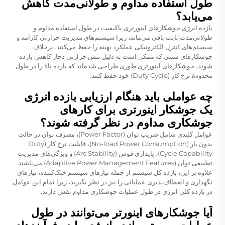
طول استفاده مداوم و طولانی‌مدت کاهش
می‌یابد؟
بازده انرژی جوشکارهای اینورتری باکیفیت در طول استفاده مداوم و
طولانی‌مدت ثابت باقی می‌ماند، زیرا سیستم‌های مدیریت حرارتی کارآمد و
سیستم‌های کنترل الکترونیکی عملکرد بهینه را حفظ می‌کنند. برخلاف
جوشکارهای سنتی که ممکن است به دلیل تنش حرارتی دچار کاهش بازده
شوند، جوشکارهای اینورتری طوری طراحی شده‌اند که بازده بالا را در طول
محدودهٔ نرخ کار (Duty Cycle) خود حفظ کنند.
چه عواملی باید هنگام ارزیابی بازده انرژی
یک جوشکار اینورتری برای کارهای
جوشکاری مداوم در نظر گرفته شوند؟
عوامل کلیدی شامل ضریب توان (Power Factor)، مصرف توان در حالت
بدون بار (No-load Power Consumption)، قابلیت نرخ کار (Duty
Cycle Capability)، پایداری قوس (Arc Stability) و ویژگی‌های مدیریت
تطبیقی توان (Adaptive Power Management Features) می‌باشند.
علاوه بر این، بازده کل سیستم از جمله نیازهای سیستم خنک‌کننده، نیازهای
نگهداری و انعطاف‌پذیری عملیاتی را نیز در نظر بگیرید، زیرا تمام این عوامل
در بازده کلی انرژی در طول عملیات جوشکاری مداوم نقش دارند.
آیا جوشکارهای اینورتر می‌توانند در طول