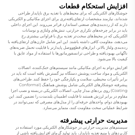
افزایش استحکام قطعات
جوشکارهای الکتریکی که برای محیط‌های با تغذیه برق ناپایدار طراحی
شده‌اند، نیازمند مشخصات ارتقای‌یافته‌تری برای اجزای مکانیکی و الکتریکی
دارند که از رده‌بندی‌های صنعتی استاندارد فراتر می‌روند. این اجزای داخلی
باید در برابر چرخه‌های تکراری حرارتی، تنش‌های ولتاژی و نوسانات
الکتریکی که در محیط‌های سخت‌تر تغذیه برق با فراوانی بیشتری رخ
می‌دهند، مقاومت کافی داشته باشند. این امر شامل خازن‌های ارتقای‌یافته با
رده‌بندی ولتاژ بالاتر، ابزارهای قطع‌ووصل پایدارتر با قابلیت تحمل ضربه‌های
ناگهانی بهبودیافته و طراحی ترانسفورماتورها با استفاده از مواد عایق با
کیفیت بالا می‌شود.
افزایش دوام به اجزای مکانیکی مانند سیستم‌های خنک‌کننده، اتصالات
الکتریکی و مواد ساخت پوشش دستگاه نیز گسترش یافته است که باید در
برابر تأثیرات محیطی، سلامت و یکپارچگی خود را حفظ کنند. طراحی‌های
پیشرفته جوشکارهای الکتریکی شامل پوشش هماهنگ (Conformal
Coating) روی برد‌های مدار چاپی، اتصالات الکتریکی دربسته و نصب اجزا
مقاوم در برابر لرزش هستند تا قابلیت اطمینان بلندمدت را تضمین کنند. این
بهبودهای دوام، واحدهای حرفه‌ای را از مدل‌های مصرفی که نمی‌توانند در
شرایط عملیاتی سخت مقاومت کنند، متمایز می‌سازد.
مدیریت حرارتی پیشرفته
سیستم‌های مدیریت حرارتی در جوشکارهای الکتریکی مورد استفاده در
کاربردهای با منبع تغذیه ناپایدار، باید تولید گرمای افزایش‌یافته ناشی از