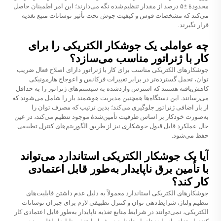
محدودهٔ ±۵ درصد از مقدار تنظیم‌شده نگه می‌دارند؛ این امر اطمینان حاصل
می‌کند که مشخصات قوس و کیفیت جوش تحت تأثیر نوسانات منبع تغذیه
قرار نگیرند.
چه عواملی یک جوشکار الکتریکی را برای
کار با ژنراتور مناسب می‌سازد؟
جوشکارهای الکتریکی مناسب برای کار با ژنراتور دارای اصلاح فعال ضریب
توان، تحمل گسترده‌تر در برابر تغییرات فرکانس و اعوجاج هارمونیکی
کاهش‌یافته هستند که استرس واردشده به سیستم‌های ژنراتور را به حداقل
می‌رسانند. این دستگاه‌ها همچنین مدیریت هوشمند بار را شامل می‌شوند که
از بار اضافی ژنراتور جلوگیری می‌کند؛ بدین ترتیب که مصرف توان را
به‌صورت خودکار بر اساس ظرفیت تأمین‌شدهٔ موجود تنظیم می‌کند، در عین
حال عملکرد قابل قبول جوشکاری نیز از طریق الگوریتم‌های کنترل تطبیقی
حفظ می‌شود.
آیا یک جوشکار الکتریکی استاندارد می‌تواند
با تأمین برق ناپایدار به‌طور قابل اعتمادی
کار کند؟
جوشکارهای الکتریکی استاندارد معمولاً به دلیل عدم داشتن قابلیت‌های
تنظیم ولتاژ، شرایط‌دهی توان و کنترل تطبیقی لازم برای جبران نوسانات
الکتریکی، نمی‌توانند در شرایط منابع تغذیه ناپایدار به‌طور قابل اعتمادی کار