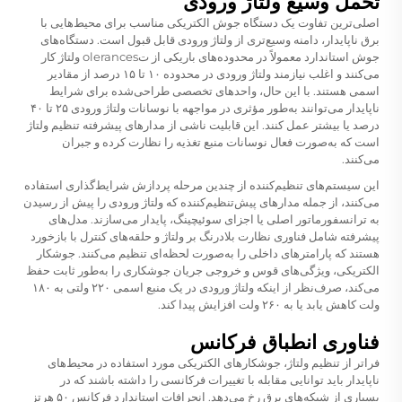
تحمل وسیع ولتاژ ورودی
اصلی‌ترین تفاوت یک دستگاه جوش الکتریکی مناسب برای محیط‌هایی با
برق ناپایدار، دامنه وسیع‌تری از ولتاژ ورودی قابل قبول است. دستگاه‌های
جوش استاندارد معمولاً در محدوده‌های باریکی از تolerances ولتاژ کار
می‌کنند و اغلب نیازمند ولتاژ ورودی در محدوده ۱۰ تا ۱۵ درصد از مقادیر
اسمی هستند. با این حال، واحدهای تخصصی طراحی‌شده برای شرایط
ناپایدار می‌توانند به‌طور مؤثری در مواجهه با نوسانات ولتاژ ورودی ۲۵ تا ۴۰
درصد یا بیشتر عمل کنند. این قابلیت ناشی از مدارهای پیشرفته تنظیم ولتاژ
است که به‌صورت فعال نوسانات منبع تغذیه را نظارت کرده و جبران
می‌کنند.
این سیستم‌های تنظیم‌کننده از چندین مرحله پردازش شرایط‌گذاری استفاده
می‌کنند، از جمله مدارهای پیش‌تنظیم‌کننده که ولتاژ ورودی را پیش از رسیدن
به ترانسفورماتور اصلی یا اجزای سوئیچینگ، پایدار می‌سازند. مدل‌های
پیشرفته شامل فناوری نظارت بلادرنگ بر ولتاژ و حلقه‌های کنترل با بازخورد
هستند که پارامترهای داخلی را به‌صورت لحظه‌ای تنظیم می‌کنند. جوشکار
الکتریکی، ویژگی‌های قوس و خروجی جریان جوشکاری را به‌طور ثابت حفظ
می‌کند، صرف‌نظر از اینکه ولتاژ ورودی در یک منبع اسمی ۲۲۰ ولتی به ۱۸۰
ولت کاهش یابد یا به ۲۶۰ ولت افزایش پیدا کند.
فناوری انطباق فرکانس
فراتر از تنظیم ولتاژ، جوشکارهای الکتریکی مورد استفاده در محیط‌های
ناپایدار باید توانایی مقابله با تغییرات فرکانسی را داشته باشند که در
بسیاری از شبکه‌های برق رخ می‌دهد. انحرافات استاندارد فرکانس ۵۰ هرتز