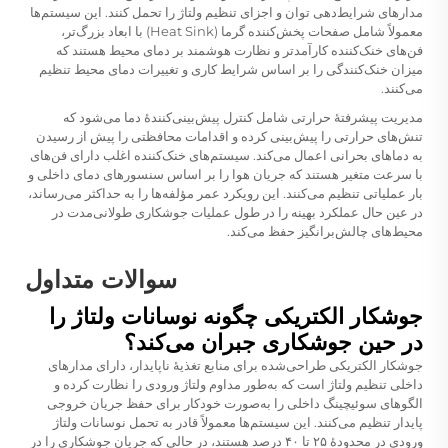
مدارهای شرایط‌دهی توان و اجزای تنظیم ولتاژ را تحمل کنند. این سیستم‌ها
معمولاً شامل صفحات پخش‌کننده گرما (Heat Sink) با ابعاد بزرگ‌تر،
فن‌های خنک‌کننده کارآمدتر و نظارت هوشمند بر دمای محیط هستند که
میزان خنک‌کنندگی را بر اساس شرایط کاری و تغییرات دمای محیط تنظیم
می‌کنند.
مدیریت پیشرفتهٔ حرارتی شامل کنترل پیش‌بینی‌کنندهٔ دما می‌شود که
تنش‌های حرارتی را پیش‌بینی کرده و اقدامات محافظتی را پیش از رسیدن
به دماهای بحرانی اعمال می‌کند. سیستم‌های خنک‌کننده اغلب دارای فن‌های
با سرعت متغیر هستند که جریان هوا را بر اساس سنسورهای دمای داخلی و
بار عملیاتی تنظیم می‌کنند. این رویکرد عمر مؤلفه‌ها را به حداکثر می‌رساند،
در عین حال عملکرد بهینه را در طول عملیات جوشکاری طولانی‌مدت در
محیط‌های چالش‌برانگیز حفظ می‌کند.
سوالات متداول
جوشکار الکتریکی چگونه نوسانات ولتاژ را
در حین جوشکاری جبران می‌کند؟
جوشکار الکتریکی طراحی‌شده برای منابع تغذیهٔ ناپایدار، دارای مدارهای
داخلی تنظیم ولتاژ است که به‌طور مداوم ولتاژ ورودی را نظارت کرده و
الگوهای سوئیچینگ داخلی را به‌صورت خودکار برای حفظ جریان خروجی
پایدار تنظیم می‌کنند. این سیستم‌ها معمولاً قادر به تحمل نوسانات ولتاژ
ورودی در محدودهٔ ۲۵ تا ۴۰ درصد هستند، در حالی که جریان جوشکاری را در