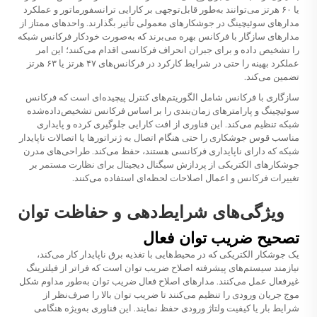
یا ۶۰ هرتز می‌توانند به‌طور قابل‌توجهی بر کارایی ترانسفورماتور و عملکرد
مدارهای سوئیچینگ در جوشکارهای معمولی تأثیر بگذارند. واحدهای ممتاز از
مدارهای سازگار با فرکانس بهره می‌برند که به‌صورت خودکار فرکانس شبکه
را تشخیص داده و برای جبران انحراف فرکانسی اقدام می‌کنند؛ این امر
عملکرد بهینه را حتی در شرایط کارکرد در فرکانس‌های ۴۷ هرتز یا ۶۳ هرتز
تضمین می‌کند.
سازگاری با فرکانس شامل الگوریتم‌های کنترل پیچیده‌ای است که فرکانس
سوئیچینگ و پارامترهای زمان‌بندی را بر اساس فرکانس تشخیص‌داده‌شده
شبکه تنظیم می‌کند. این فناوری از افت کارایی جلوگیری کرده و پایداری
مناسب قوس جوشکاری را حتی هنگام اتصال به ژنراتورها یا اتصالات ناپایدار
شبکه که دارای ناپایداری فرکانسی هستند، حفظ می‌کند. طراحی‌های مدرن
جوشکارهای الکتریکی از پردازش سیگنال دیجیتال برای نظارت مستمر بر
تغییرات فرکانس و اعمال اصلاحات لحظه‌ای استفاده می‌کنند.
ویژگی‌های شرایط‌دهی و حفاظت توان
تصحیح ضریب توان فعال
یک جوشکار الکتریکی که در محیط‌هایی با تغذیه برق ناپایدار کار می‌کند،
نیازمند سیستم‌های پیشرفته اصلاح ضریب توان است که فراتر از فیلترینگ
غیرفعال عمل می‌کنند. مدارهای اصلاح فعال ضریب توان به‌طور مداوم شکل
موج جریان ورودی را تنظیم می‌کنند تا ضریب توان بالا را صرف‌نظر از
شرایط بار یا کیفیت ولتاژ ورودی حفظ نمایند. این فناوری به‌ویژه هنگامی