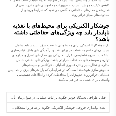
کنند. استفاده از واحدهای استاندارد در شرایط تغذیه ناپایدار اغلب منجر به
کاهش کیفیت جوش، آسیب به تجهیزات و خاموشی‌های مکرر ناشی از
فعال‌شدن مدارهای حفاظتی هنگامی می‌شود که شرایط ورودی از
محدوده‌های مجاز فراتر روند.
جوشکار الکتریکی برای محیط‌های با تغذیه
ناپایدار باید چه ویژگی‌های حفاظتی داشته
باشد؟
یک جوشکار الکتریکی برای محیط‌هایی با تغذیه برق ناپایدار باید شامل
سیستم‌های جامع محافظت در برابر افت و برآمدگی‌های ولتاژ، فیلترسازی
تداخلات الکترومغناطیسی، عزل الکتریکی بین مدارهای کنترل و مدارهای
توان، و سیستم‌های محافظت حرارتی باشد. ویژگی‌های اضافی شامل
مدارهای نظارت بر ولتاژ، فناوری انطباق با فرکانس و سیستم‌های
خاموش‌سازی هوشمند است که در شرایطی که پارامترهای برق از حد ایمن
عملیاتی فراتر روند، تجهیزات را محافظت کرده و اطلاعات تشخیصی
واضحی برای عیب‌یابی فراهم می‌کنند.
قبلی :
طراحی دستگاه جوش چگونه بر ثبات عملیاتی در طول زمان تأثیر می‌گذارد؟
بعدی :
پایداری خروجی جوشکار الکتریکی چگونه بر ظاهر و استحکام جوش تأثیر می‌گذارد؟