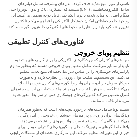
ناشی از نویز منبع تغذیه حذف گردد. مدل‌های پیشرفته شامل فیلترهای
تداخل الکترومغناطیسی (EMI) هستند که عملکردی پاک و بدون نویز را حتی
هنگام اتصال به منابع تغذیه با نویز الکتریکی قابل توجه تضمین می‌کنند. این
رویکرد جامع حفاظتی امکان
جوشکار الکتریکی
را فراهم می‌کند تا کنترل
دقیق و عملکرد پایدار را علیرغم محیط‌های الکتریکی چالش‌برانگیز حفظ کند.
فناوری‌های کنترل تطبیقی
تنظیم پویای خروجی
سیستم‌های کنترلی که جوشکارهای الکتریکی را برای کاربردهای با تغذیه
ناپایدار متمایز می‌کنند، شامل تنظیم پویای خروجی هستند که به‌طور مداوم
پارامترهای جوشکاری را بر اساس شرایط لحظه‌ای منبع تغذیه تنظیم
می‌کنند. این سیستم‌ها کیفیت توان ورودی را نظارت کرده و به‌صورت
خودکار تحویل جریان، جبران ولتاژ و الگوریتم‌های کنترل قوس را اصلاح
می‌کنند تا کیفیت جوش با ثبات باقی بماند. ماهیت تطبیقی این سیستم‌های
کنترل تضمین می‌کند که ویژگی‌های جوشکاری حتی در شرایط متغیر تغذیه
نیز پایدار باقی می‌مانند.
تنظیم پویا شامل حلقه‌های بازخورد پیچیده‌ای است که به‌طور همزمان
ویژگی‌های توان ورودی و پارامترهای جوشکاری خروجی را اندازه‌گیری
می‌کنند. هنگامی که سیستم تغییرات ولتاژ ورودی را تشخیص می‌دهد،
بلافاصله الگوهای سوئیچینگ داخلی و الگوریتم‌های کنترلی خود را برای
جبران این تغییرات تنظیم می‌کند. این سازگاری لحظه‌ای از مشکلات رایجی