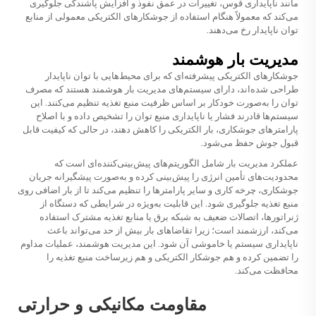
مانند ناپایداری قوس، تغییرات در عمق نفوذ و افزایش پاشندگی جلوگیری
می‌کند که معمولاً هنگام استفاده از جوشکارهای الکتریکی معمولی از منابع
توان ناپایدار رخ می‌دهند.
مدیریت بار هوشمند
جوشکارهای الکتریکی پیشرفته‌ای که برای محیط‌هایی با توان ناپایدار
طراحی شده‌اند، دارای سیستم‌های مدیریت بار هوشمند هستند که مصرف
توان را به‌صورت خودکار بر اساس ظرفیت منبع تغذیه تنظیم می‌کنند. این
سیستم‌ها قادرند فشار یا ناپایداری منبع توان را تشخیص داده و با اصلاح
پارامترهای جوشکاری، بار الکتریکی را کاهش دهند، در حالی که کیفیت قابل
قبول جوش حفظ می‌شود.
عملکرد مدیریت بار شامل الگوریتم‌های پیش‌بینی‌کننده‌ای است که
محدودیت‌های تأمین انرژی را پیش‌بینی کرده و به‌صورت پیشگیرانه جریان
جوشکاری، چرخه کاری و سایر پارامترها را تنظیم می‌کند تا از بار اضافی روی
منبع تغذیه جلوگیری شود. این قابلیت به‌ویژه در شرایطی که دستگاه از
ژنراتورها، اتصالات ضعیف به شبکه برق یا منابع تغذیه مشترک استفاده
می‌کند، ارزشمند است؛ زیرا تقاضاهای بار بیش از حد می‌تواند باعث
ناپایداری سیستم یا خاموشی آن شود. این مدیریت هوشمند، عملیات مداوم
را تضمین کرده و هم جوشکار الکتریکی و هم زیرساخت منبع تغذیه را
محافظت می‌کند.
مقاومت مکانیکی و حرارتی