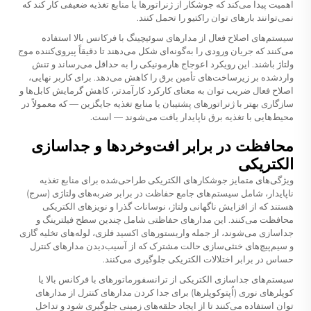
اهمیت پیدا می‌کند که جوشکار از ژنراتورها یا منابع تغذیه ضعیفی کار کند که
نمی‌توانند بارهای توان راکتیو را تحمل کنند.
سیستم‌های اصلاح فعال از مدارهای سوئیچینگ با فرکانس بالا استفاده
می‌کنند که جریان ورودی را به‌گونه‌ای شکل می‌دهند تا دقیقاً پیروی‌کننده موج
ولتاژ باشند. این رویکرد اعوجاج هارمونیکی را به حداقل می‌رساند و تنش
واردشده بر زیرساخت‌های تأمین برق را کاهش می‌دهد. برای کاربر نهایی،
اصلاح فعال ضریب توان به معنای کارکرد کارآمدتر، کاهش گرمایش کابل‌ها و
سازگاری بهتر با ژنراتورهای پشتیبان یا منابع تغذیه جایگزین — که معمولاً در
محیط‌هایی با تغذیه برق ناپایدار یافت می‌شوند — است.
محافظت در برابر افت‌وخردها و جداسازی
الکتریکی
ویژگی‌های متمایز جوشکارهای الکتریکی طراحی‌شده برای منابع تغذیه
ناپایدار، شامل سیستم‌های جامع حفاظت در برابر ضربه‌های ولتاژی (سرج)
هستند که از افزایش ناگهانی ولتاژ، نوسانات گذرا و نویزهای الکتریکی
محافظت می‌کنند. این مدارهای حفاظتی شامل چندین سطح فیلترینگ و
جداسازی می‌شوند، از جمله واریستورهای اکسید فلزی، لوله‌های تخلیه گازی
و سیم‌پیچ‌های خنثی‌سازی حالت مشترک که از آسیب‌دیدن مدارهای کنترل
حساس در برابر اختلالات الکتریکی جلوگیری می‌کنند.
سیستم‌های جداسازی الکتریکی از ترانسفورماتورهای با فرکانس بالا یا
کوپلرهای نوری (اُپتوکوپلرها) برای جدا کردن مدارهای کنترل از مدارهای
توان استفاده می‌کنند تا از ایجاد حلقه‌های زمینی جلوگیری شود و تداخل