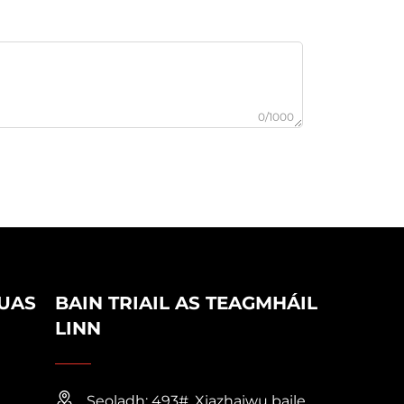
0/1000
UAS
BAIN TRIAIL AS TEAGMHÁIL
LINN
Seoladh: 493#, Xiazhaiwu baile,