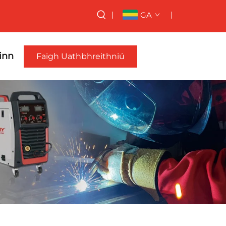
GA
Linn
Faigh Uathbhreithniú