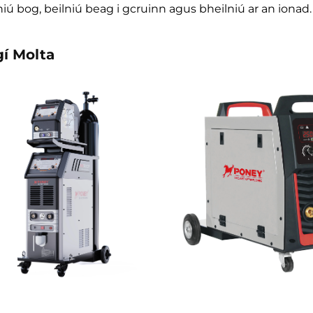
niú bog, beilniú beag i gcruinn agus bheilniú ar an ionad.
gí Molta