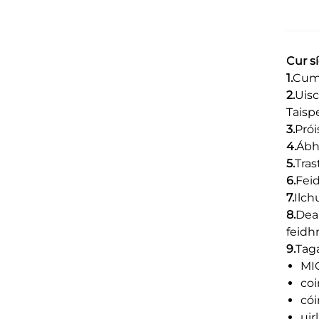
Cur s
1.
Cuma
2.
Uisc
Taisp
3.
Prói
4.
Ábh
5.
Tra
6.
Feid
7.
Ilch
8.
Dea
feidh
9.
Taga
MIG
coi
cói
uir