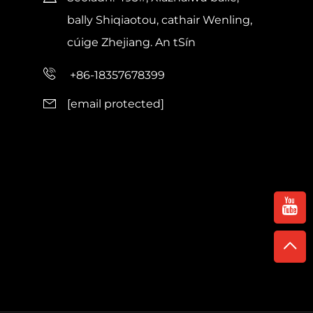
bally Shiqiaotou, cathair Wenling,
cúige Zhejiang. An tSín
+86-18357678399
[email protected]