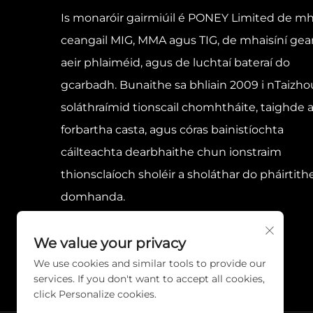
Is monaróir gairmiúil é PONEY Limited de mh
ceangail MIG, MMA agus TIG, de mhaisíní gea
aeir phlaiméid, agus de luchtaí bateraí do
gcarbadh. Bunaithe sa bhliain 2009 i nTaizho
soláthraímid tionscail chomhtháite, taighde 
forbartha casta, agus córas bainistíochta
cáilteachta dearbhaithe chun ionstraim
thionsclaíoch sholéir a sholáthar do pháirtith
domhanda.
We value your privacy
We use cookies and similar tools to provide our
services. If you don't want to accept all cookies,
click Personalize cookies.