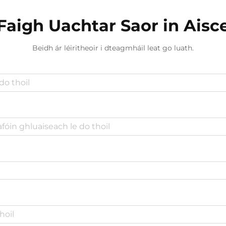
Faigh Uachtar Saor in Aisc
Beidh ár léiritheoir i dteagmháil leat go luath.