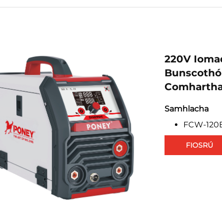
220V Ioma
Bunscothói
Comhartha
Samhlacha
FCW-120
FIOSRÚ