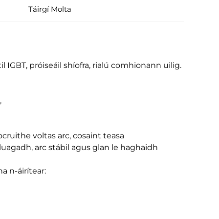
Táirgí Molta
IGBT, próiseáil shíofra, rialú comhionann uilig.
,
ocruithe voltas arc, cosaint teasa
agadh, arc stábil agus glan le haghaidh
 n-áirítear: