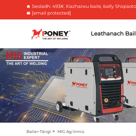
Seoladh: 493#, Xiazhaiwu baile, bally Shiqiaot
[email protected]
Leathanach Bai
>
Baile>
Táirgí
MIG Ag linniú