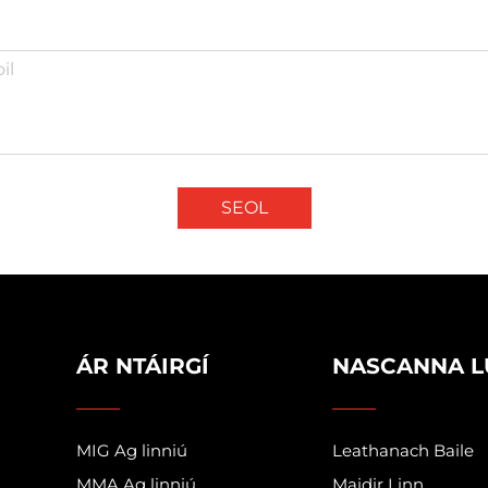
SEOL
ÁR NTÁIRGÍ
NASCANNA L
MIG Ag linniú
Leathanach Baile
MMA Ag linniú
Maidir Linn