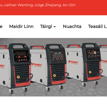
ou, cathair Wenling, cúige Zhejiang. An tSín
le
Maidir Linn
Táirgí
Nuachta
Teasáil 