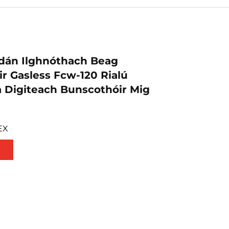
dán Ilghnóthach Beag
r Gasless Fcw-120 Rialú
 Digiteach Bunscothóir Mig
EX