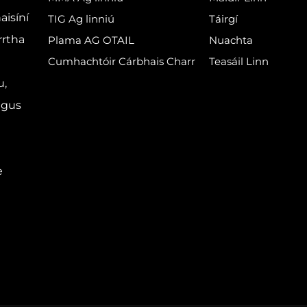
aisíní
TIG Ag linniú
Táirgí
rrtha
Plama AG OTAIL
Nuachta
Cumhachtóir Cárbhais Charr
Teasáil Linn
u,
agus
e