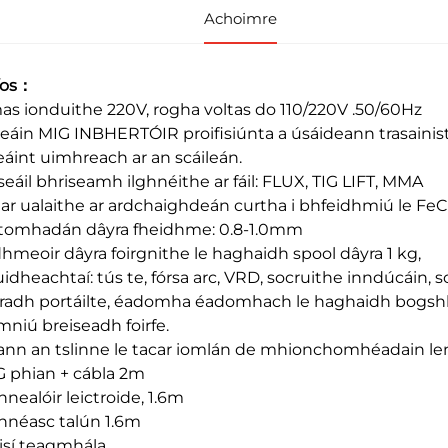
Achoimre
íos：
s ionduithe 220V, rogha voltas do 110/220V .50/60Hz
eáin MIG INBHERTÓIR proifisiúnta a úsáideann trasainistil 
eáint uimhreach ar an scáileán.
seáil bhriseamh ilghnéithe ar fáil: FLUX, TIG LIFT, MMA
ar ualaithe ar ardchaighdeán curtha i bhfeidhmiú le FeC
stomhadán dâyra fheidhme: 0.8-1.0mm
hmeoir dâyra foirgnithe le haghaidh spool dâyra 1 kg,
uidheachtaí: tús te, fórsa arc, VRD, socruithe inndúcáin, s
radh portáilte, éadomha éadomhach le haghaidh bogshlu
mniú breiseadh foirfe.
nn an tslinne le tacar iomlán de mhionchomhéadain lena
 phian + cábla 2m
nnealóir leictroide, 1.6m
nnéasc talún 1.6m
lisí teagmhála