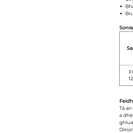
Bha
Bru
Sonra
Sa
F
1
Feid
Tá an
a dhé
ghlua
Oiriú