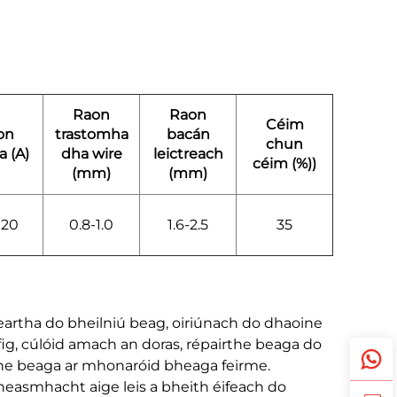
Raon
Raon
Céim
on
trastomha
bacán
chun
a (A)
dha wire
leictreach
céim (%))
(mm)
(mm)
120
0.8-1.0
1.6-2.5
35
deartha do bheilniú beag, oiriúnach do dhaoine
ifig, cúlóid amach an doras, répairthe beaga do
rthe beaga ar mhonaróid bheaga feirme.
easmhacht aige leis a bheith éifeach do