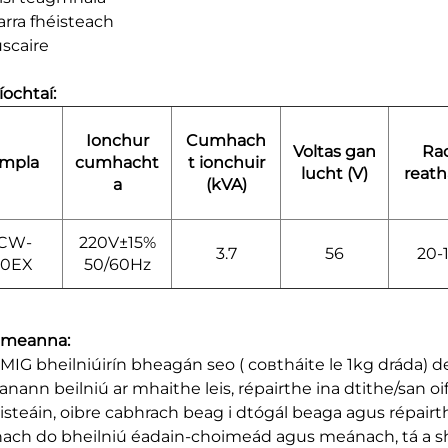
rra fhéisteach
scaire
íochtaí:
Ionchur
Cumhach
Voltas gan
Ra
mpla
cumhacht
t ionchuir
lucht (V)
reath
a
(kVA)
CW-
220V±15%
3.7
56
20-
20EX
50/60Hz
hmeanna:
 MIG bheilniúirín bheagán seo ( совtháite le 1kg dráda) 
anann beilniú ar mhaithe leis, répairthe ina dtithe/san o
isteáin, oibre cabhrach beag i dtógál beaga agus répai
nach do bheilniú éadain-choimeád agus meánach, tá a sh