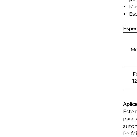
Más
Es
Espec
Mo
F
1
Aplic
Este 
para 
autom
Perfe