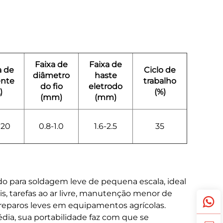
Faixa de
Faixa de
a de
Ciclo de
diâmetro
haste
ente
trabalho
do fio
eletrodo
)
(%)
(mm)
(mm)
120
0.8-1.0
1.6-2.5
35
ado para soldagem leve de pequena escala, ideal
is, tarefas ao ar livre, manutenção menor de
reparos leves em equipamentos agrícolas.
dia, sua portabilidade faz com que se