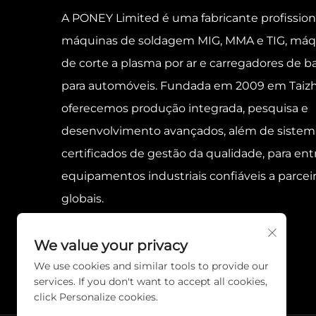
A PONEY Limited é uma fabricante profission
máquinas de soldagem MIG, MMA e TIG, máq
de corte a plasma por ar e carregadores de ba
para automóveis. Fundada em 2009 em Taiz
oferecemos produção integrada, pesquisa e
desenvolvimento avançados, além de sistem
certificados de gestão da qualidade, para ent
equipamentos industriais confiáveis a parcei
globais.
We value your privacy
We use cookies and similar tools to provide our
services. If you don't want to accept all cookies,
click Personalize cookies.