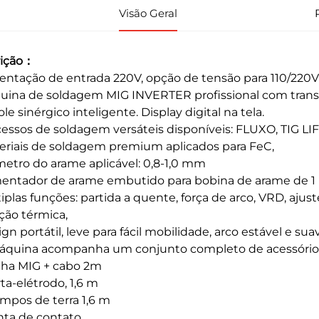
Visão Geral
rição：
entação de entrada 220V, opção de tensão para 110/220V
ina de soldagem MIG INVERTER profissional com transis
le sinérgico inteligente. Display digital na tela.
essos de soldagem versáteis disponíveis: FLUXO, TIG LI
eriais de soldagem premium aplicados para FeC,
etro do arame aplicável: 0,8-1,0 mm
mentador de arame embutido para bobina de arame de 1 
iplas funções: partida a quente, força de arco, VRD, ajus
ção térmica,
gn portátil, leve para fácil mobilidade, arco estável e
áquina acompanha um conjunto completo de acessórios,
cha MIG + cabo 2m
ta-elétrodo, 1,6 m
mpos de terra 1,6 m
nta de contato