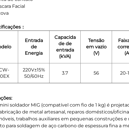
cara Facial
cova
ificações：
Capacida
Entrada
Tensão
Faix
de de
delo
de
em vazio
corr
entrada
Energia
(V)
(A
(kVA)
CW-
220V±15%
3.7
56
20-
20EX
50/60Hz
ações:
mini soldador MIG (compatível com fio de 1 kg) é projet
fabricação de metal artesanal, reparos domésticos/oficina
óveis, trabalhos auxiliares em pequenas construções e 
ito para soldagem de aço carbono de espessura fina a mé