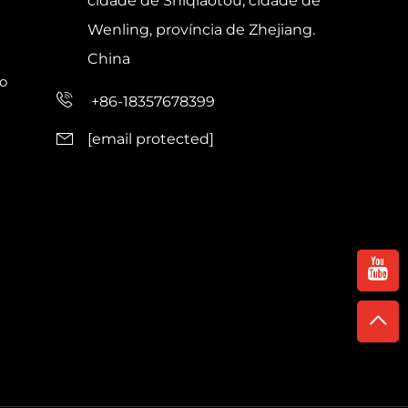
cidade de Shiqiaotou, cidade de
Wenling, província de Zhejiang.
China
o
+86-18357678399
[email protected]