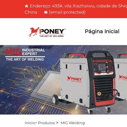
Endereço: 493#, vila Xiazhaiwu, cidade de Shi
China
[email protected]
Página Inicial
>
Início>
Produtos
MIG Welding