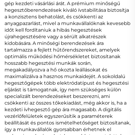
gép kezdeti vásárlási árát. A prémium minőségű
hegesztőberendezések kiváló ívstabilitása biztosítja
a konzisztens behatolást, és csökkenti az
anyagpazarlást, mivel a munkavállalóknak kevesebb
időt kell fordítaniuk a hibás hegesztések
újrahegesztésére vagy a sérült alkatrészek
kidobására. A minőségi berendezések ára
tartalmazza a fejlett hűtőrendszereket, amelyek
optimális működési hőmérsékletet biztosítanak
hosszabb hegesztési munkák során,
megakadályozva a hő okozta leállásokat és
maximalizálva a hasznos munkaidejét. A sokoldalú
hegesztőgépek több elektródatípust és hegesztési
eljárást is támogatnak, így nem szükséges külön
specializált berendezéseket beszerezni, ami
csökkenti az összes tőkekiadást, még akkor is, ha a
kezdeti ívhegesztő gép ára magasabb. A digitális
vezérlőfelületek egyszerűsítik a paraméterek
beállítását és pontos ismételhetőséget biztosítanak,
így a munkavállalók gyorsabban érhetnek el