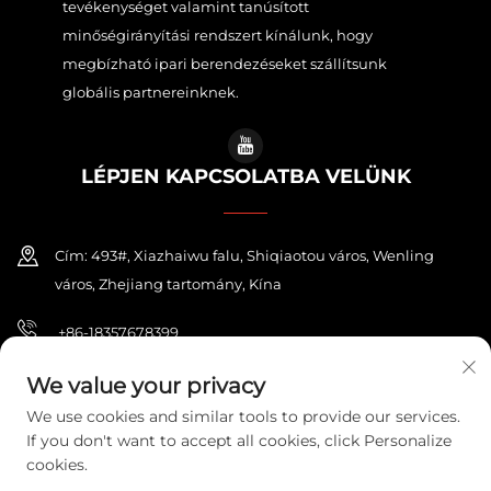
tevékenységet valamint tanúsított
minőségirányítási rendszert kínálunk, hogy
megbízható ipari berendezéseket szállítsunk
globális partnereinknek.
LÉPJEN KAPCSOLATBA VELÜNK
Cím: 493#, Xiazhaiwu falu, Shiqiaotou város, Wenling
város, Zhejiang tartomány, Kína
+86-18357678399
[email protected]
We value your privacy
We use cookies and similar tools to provide our services.
If you don't want to accept all cookies, click Personalize
cookies.
Copyright © 2026 ZHEJIANG PONEY ELECTRIC CO.,LTD. Minden jog