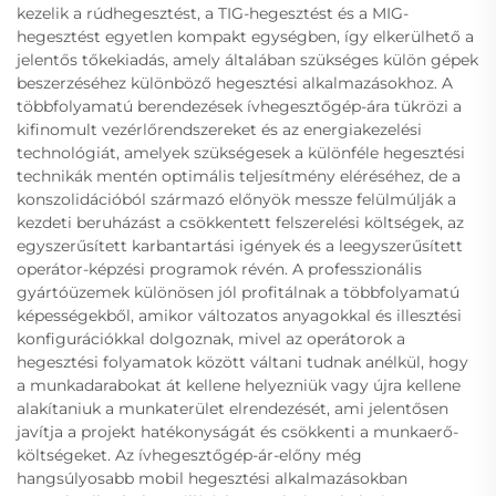
kezelik a rúdhegesztést, a TIG-hegesztést és a MIG-
hegesztést egyetlen kompakt egységben, így elkerülhető a
jelentős tőkekiadás, amely általában szükséges külön gépek
beszerzéséhez különböző hegesztési alkalmazásokhoz. A
többfolyamatú berendezések ívhegesztőgép-ára tükrözi a
kifinomult vezérlőrendszereket és az energiakezelési
technológiát, amelyek szükségesek a különféle hegesztési
technikák mentén optimális teljesítmény eléréséhez, de a
konszolidációból származó előnyök messze felülmúlják a
kezdeti beruházást a csökkentett felszerelési költségek, az
egyszerűsített karbantartási igények és a leegyszerűsített
operátor-képzési programok révén. A professzionális
gyártóüzemek különösen jól profitálnak a többfolyamatú
képességekből, amikor változatos anyagokkal és illesztési
konfigurációkkal dolgoznak, mivel az operátorok a
hegesztési folyamatok között váltani tudnak anélkül, hogy
a munkadarabokat át kellene helyezniük vagy újra kellene
alakítaniuk a munkaterület elrendezését, ami jelentősen
javítja a projekt hatékonyságát és csökkenti a munkaerő-
költségeket. Az ívhegesztőgép-ár-előny még
hangsúlyosabb mobil hegesztési alkalmazásokban