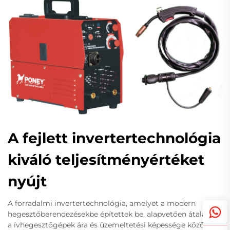
A fejlett invertertechnológia
kiváló teljesítményértéket
nyújt
A forradalmi invertertechnológia, amelyet a modern
hegesztőberendezésekbe építettek be, alapvetően átalakítja
a ívhegesztőgépek ára és üzemeltetési képessége közötti