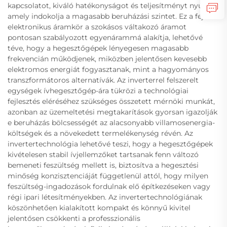
kapcsolatot, kiváló hatékonyságot és teljesítményt nyújtva,
amely indokolja a magasabb beruházási szintet. Ez a fejlett
elektronikus áramkör a szokásos váltakozó áramot
pontosan szabályozott egyenárammá alakítja, lehetővé
téve, hogy a hegesztőgépek lényegesen magasabb
frekvencián működjenek, miközben jelentősen kevesebb
elektromos energiát fogyasztanak, mint a hagyományos
transzformátoros alternatívák. Az inverterrel felszerelt
egységek ívhegesztőgép-ára tükrözi a technológiai
fejlesztés eléréséhez szükséges összetett mérnöki munkát,
azonban az üzemeltetési megtakarítások gyorsan igazolják
e beruházás bölcsességét az alacsonyabb villamosenergia-
költségek és a növekedett termelékenység révén. Az
invertertechnológia lehetővé teszi, hogy a hegesztőgépek
kivételesen stabil ívjellemzőket tartsanak fenn változó
bemeneti feszültség mellett is, biztosítva a hegesztési
minőség konzisztenciáját függetlenül attól, hogy milyen
feszültség-ingadozások fordulnak elő építkezéseken vagy
régi ipari létesítményekben. Az invertertechnológiának
köszönhetően kialakított kompakt és könnyű kivitel
jelentősen csökkenti a professzionális