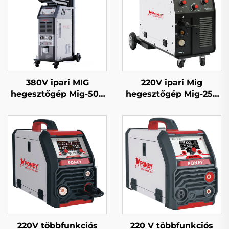
380V ipari MIG
220V ipari Mig
hegesztőgép Mig-500
hegesztőgép Mig-250
dupla impulzusos
többfunkciós CO2
vízhűtéses szinergiás
gázzal védett Mig/Mag
rendszer
hegesztőgép
220V többfunkciós
220 V többfunkciós