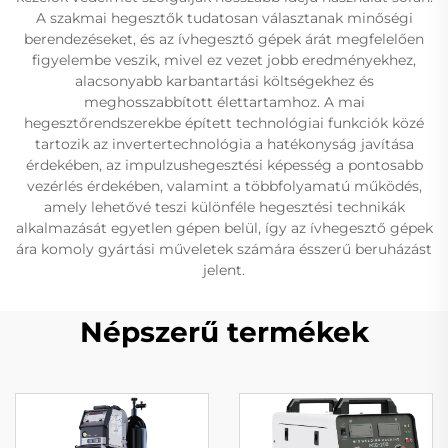
A szakmai hegesztők tudatosan választanak minőségi
berendezéseket, és az ívhegesztő gépek árát megfelelően
figyelembe veszik, mivel ez vezet jobb eredményekhez,
alacsonyabb karbantartási költségekhez és
meghosszabbított élettartamhoz. A mai
hegesztőrendszerekbe épített technológiai funkciók közé
tartozik az invertertechnológia a hatékonyság javítása
érdekében, az impulzushegesztési képesség a pontosabb
vezérlés érdekében, valamint a többfolyamatú működés,
amely lehetővé teszi különféle hegesztési technikák
alkalmazását egyetlen gépen belül, így az ívhegesztő gépek
ára komoly gyártási műveletek számára ésszerű beruházást
jelent.
Népszerű termékek