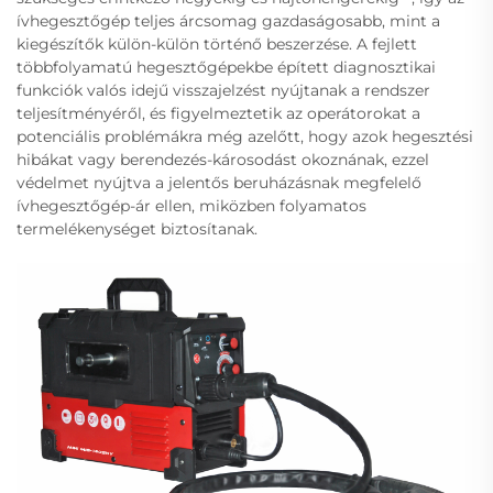
ívhegesztőgép teljes árcsomag gazdaságosabb, mint a
kiegészítők külön-külön történő beszerzése. A fejlett
többfolyamatú hegesztőgépekbe épített diagnosztikai
funkciók valós idejű visszajelzést nyújtanak a rendszer
teljesítményéről, és figyelmeztetik az operátorokat a
potenciális problémákra még azelőtt, hogy azok hegesztési
hibákat vagy berendezés-károsodást okoznának, ezzel
védelmet nyújtva a jelentős beruházásnak megfelelő
ívhegesztőgép-ár ellen, miközben folyamatos
termelékenységet biztosítanak.