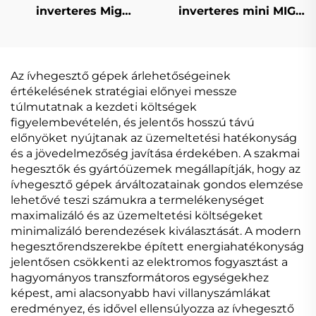
inverteres Mig
inverteres mini MIG
hegesztőgép Mig-200
hegesztőgép MIG-140
egypulzusos digitális
digitális jelvezérlésű
vezérlésű szinergikus
MIG hegesztőgép
hegesztőgép
Az ívhegesztő gépek árlehetőségeinek
értékelésének stratégiai előnyei messze
túlmutatnak a kezdeti költségek
figyelembevételén, és jelentős hosszú távú
előnyöket nyújtanak az üzemeltetési hatékonyság
és a jövedelmezőség javítása érdekében. A szakmai
hegesztők és gyártóüzemek megállapítják, hogy az
ívhegesztő gépek árváltozatainak gondos elemzése
lehetővé teszi számukra a termelékenységet
maximalizáló és az üzemeltetési költségeket
minimalizáló berendezések kiválasztását. A modern
hegesztőrendszerekbe épített energiahatékonyság
jelentősen csökkenti az elektromos fogyasztást a
hagyományos transzformátoros egységekhez
képest, ami alacsonyabb havi villanyszámlákat
eredményez, és idővel ellensúlyozza az ívhegesztő