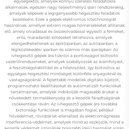
egységektől, amelyek könnyű szerelési feladatokra
alkalmasak, egészen nagy teljesítményű ipari rendszerekig,
amelyek képesek a legigényesebb hegesztési feladatok
kezelésére. Ezek a gépek elektromos ívtechnológiát
használnak, amellyel extrém magas hőmérsékletet állítanak
elő, amely olvadással és összeolvadással egyesíti a fémeket,
erős, maradandó kötéseket létrehozva, amelyek
elengedhetetlenek az építőiparban, az autóiparban, a
légiközlekedési iparban és számos más iparágban. Az
ívhegesztő gépek ára tükrözi a pontosságot biztosító
vezérlőrendszereket, amelyek szabályozzák az áramfolyást,
a feszültségstabilitást és a hőeloszlást, így biztosítva az
egységes hegesztési minőséget különféle anyagoknál és
vastagságoknál. A fejlettebb modellek digitális kijelzőt,
programozható beállításokat és automatizált funkciókat
tartalmaznak, amelyek indokolják magasabb árukat a
növekedett termelékenység és a kezelők fáradtságának
csökkentése révén. Az ívhegesztő gépek ára továbbá
biztonsági funkciókat is magában foglal, például
hővédelmet, rövidzárlat-ellenállást és elektromágneses
interferencia-védelmet, amelyek mind az eszközök, mind a
kezelők védelmét szolgálják hosszabb idejű használat során.