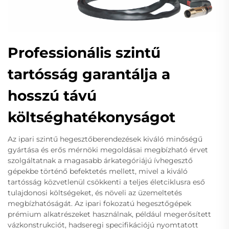
Professionális szintű
tartósság garantálja a
hosszú távú
költséghatékonyságot
Az ipari szintű hegesztőberendezések kiváló minőségű
gyártása és erős mérnöki megoldásai megbízható érvet
szolgáltatnak a magasabb árkategóriájú ívhegesztő
gépekbe történő befektetés mellett, mivel a kiváló
tartósság közvetlenül csökkenti a teljes életciklusra eső
tulajdonosi költségeket, és növeli az üzemeltetés
megbízhatóságát. Az ipari fokozatú hegesztőgépek
prémium alkatrészeket használnak, például megerősített
vázkonstrukciót, hadseregi specifikációjú nyomtatott