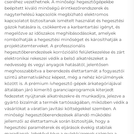
cseréhez vezethetnek. A minőségi hegesztőgépekbe
beépített kiváló minőségű érintkezőrendszerek és
nagyterhelésű kapcsolók megbízható elektromos
kapcsolatot biztosítanak ismételt használat és hegesztési
gázok hatására is, csökkentve a karbantartási igényt, és
megelőzve az időszakos meghibásodásokat, amelyek
rombolhatják a hegesztési minőséget és károsíthatják a
projektütemterveket. A professzionális
hegesztőberendezések korrózióálló felületkezelése és zárt
elektronikai rekeszei védik a belső alkatrészeket a
nedvesség és vegyi anyagok hatásától, jelentősen
meghosszabbítva a berendezés élettartamát a fogyasztói
szintű alternatívákhoz képest, még a nehéz körülmények
között is. A prémium ívhegesztő gépek árkategóriájával
általában járó kimerítő garanciaprogramok kiterjedt
fedezetet nyújtanak alkatrészekre és munkadíjra, jelezve a
gyártó bizalmát a termék tartósságában, miközben védik a
vásárlókat a váratlan javítási költségekkel szemben. A
minőségi hegesztőberendezések állandó működési
jellemzői az élettartamuk során biztosítják, hogy a
hegesztési paraméterek és eljárások évekig stabilak
maradjanak, lehetővé téve a gyártóüzemek számára a