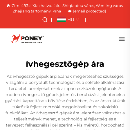
Cím: 493#, Xiazhaiwu falu, Shiqiaotou város, Wenling város,
Zhejiang tartomány, Kína
[email protected]
HU
ívhegesztőgép ára
Az ívhegesztő gépek árpiacának megértéséhez szükséges
vizsgálni a bonyolult technológiát és a sokféle alkalmazási
területet, amelyeket ezek az ipari eszközök nyújtanak. A
modern ívhegesztő gépek jelentős beruházást jelentenek a
gyártási kapacitások bővítése érdekében, és az árstruktúrák
tükrözik fejlett mérnöki megoldásaikat és sokoldalú
funkcióikat. Az ívhegesztő gépek ára jelentősen változhat a
teljesítménykimenet, a technológiai fejlettség és a
tervezett felhasználási cél szerint – kis méretű, hordozható