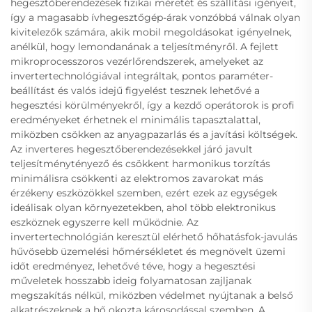
hegesztőberendezések fizikai méretét és szállítási igényeit,
így a magasabb ívhegesztőgép-árak vonzóbbá válnak olyan
kivitelezők számára, akik mobil megoldásokat igényelnek,
anélkül, hogy lemondanának a teljesítményről. A fejlett
mikroprocesszoros vezérlőrendszerek, amelyeket az
invertertechnológiával integráltak, pontos paraméter-
beállítást és valós idejű figyelést tesznek lehetővé a
hegesztési körülményekről, így a kezdő operátorok is profi
eredményeket érhetnek el minimális tapasztalattal,
miközben csökken az anyagpazarlás és a javítási költségek.
Az inverteres hegesztőberendezésekkel járó javult
teljesítménytényező és csökkent harmonikus torzítás
minimálisra csökkenti az elektromos zavarokat más
érzékeny eszközökkel szemben, ezért ezek az egységek
ideálisak olyan környezetekben, ahol több elektronikus
eszköznek egyszerre kell működnie. Az
invertertechnológián keresztül elérhető hőhatásfok-javulás
hűvösebb üzemelési hőmérsékletet és megnövelt üzemi
időt eredményez, lehetővé téve, hogy a hegesztési
műveletek hosszabb ideig folyamatosan zajljanak
megszakítás nélkül, miközben védelmet nyújtanak a belső
alkatrészeknek a hő okozta károsodással szemben. A