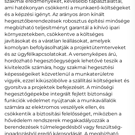
szakmai eredményeket, kevesebb tapasztalattal,
ami hatékonyan csökkenti a munkaerő-költségeket
és a képzési igényt. Az arányos áron kínált
hegesztőberendezések robosztus építési minősége
megbízható teljesítményt garantál a kihívó ipari
környezetekben, csökkentve a költséges
javításokat és a váratlan leállásokat, amelyek
komolyan befolyásolhatják a projektütemterveket
és az ügyfélkapcsolatokat. A versenyképes árú,
hordozható hegesztőegységek lehetővé teszik a
kivitelezők számára, hogy szakmai hegesztési
képességeiket közvetlenül a munkaterületre
vigyék, ezzel kiküszöbölve a szállítási költségeket és
gyorsítva a projektek befejezését. A minőségi
hegesztőgépekbe integrált fejlett biztonsági
funkciók védelmet nyújtanak a munkavállalók
számára az elektromos veszélyek ellen, és
csökkentik a biztosítási felelősséget, miközben a
hővédelem rendszerek megakadályozzák a
berendezések túlmelegedésből vagy feszültség-
ingadozásból eredő károsodását. A megbízható