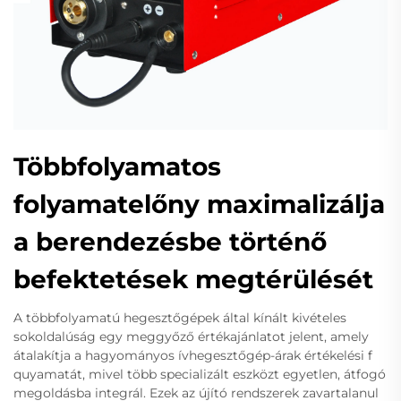
Többfolyamatos
folyamatelőny maximalizálja
a berendezésbe történő
befektetések megtérülését
A többfolyamatú hegesztőgépek által kínált kivételes
sokoldalúság egy meggyőző értékajánlatot jelent, amely
átalakítja a hagyományos ívhegesztőgép-árak értékelési f
quyamatát, mivel több specializált eszközt egyetlen, átfogó
megoldásba integrál. Ezek az újító rendszerek zavartalanul