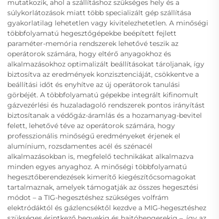
mutatkozik, ahol a szállításhoz szükséges hely és a
súlykorlátozások miatt több specializált gép szállítása
gyakorlatilag lehetetlen vagy kivitelezhetetlen. A minőségi
többfolyamatú hegesztőgépekbe beépített fejlett
paraméter-memória rendszerek lehetővé teszik az
operátorok számára, hogy eltérő anyagokhoz és
alkalmazásokhoz optimalizált beállításokat tároljanak, így
biztosítva az eredmények konzisztenciáját, csökkentve a
beállítási időt és enyhítve az új operátorok tanulási
görbéjét. A többfolyamatú gépekbe integrált kifinomult
gázvezérlési és huzaladagoló rendszerek pontos irányítást
biztosítanak a védőgáz-áramlás és a hozamanyag-bevitel
felett, lehetővé téve az operátorok számára, hogy
professzionális minőségű eredményeket érjenek el
alumínium, rozsdamentes acél és szénacél
alkalmazásokban is, megfelelő technikákat alkalmazva
minden egyes anyaghoz. A minőségi többfolyamatú
hegesztőberendezések kimerítő kiegészítőcsomagokat
tartalmaznak, amelyek támogatják az összes hegesztési
módot – a TIG-hegesztéshez szükséges volfrám
elektródáktól és gázlencséktől kezdve a MIG-hegesztéshez
szükséges érintkező hegyekig és hajtóhengerekig –, így az