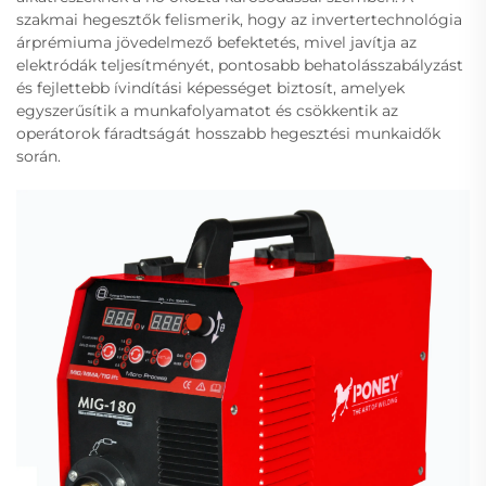
szakmai hegesztők felismerik, hogy az invertertechnológia
árprémiuma jövedelmező befektetés, mivel javítja az
elektródák teljesítményét, pontosabb behatolásszabályzást
és fejlettebb ívindítási képességet biztosít, amelyek
egyszerűsítik a munkafolyamatot és csökkentik az
operátorok fáradtságát hosszabb hegesztési munkaidők
során.