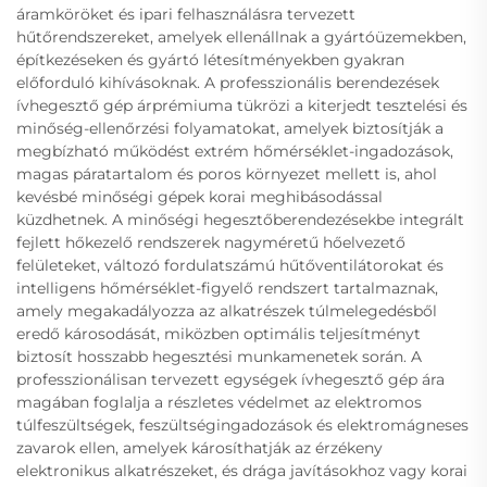
áramköröket és ipari felhasználásra tervezett
hűtőrendszereket, amelyek ellenállnak a gyártóüzemekben,
építkezéseken és gyártó létesítményekben gyakran
előforduló kihívásoknak. A professzionális berendezések
ívhegesztő gép árprémiuma tükrözi a kiterjedt tesztelési és
minőség-ellenőrzési folyamatokat, amelyek biztosítják a
megbízható működést extrém hőmérséklet-ingadozások,
magas páratartalom és poros környezet mellett is, ahol
kevésbé minőségi gépek korai meghibásodással
küzdhetnek. A minőségi hegesztőberendezésekbe integrált
fejlett hőkezelő rendszerek nagyméretű hőelvezető
felületeket, változó fordulatszámú hűtőventilátorokat és
intelligens hőmérséklet-figyelő rendszert tartalmaznak,
amely megakadályozza az alkatrészek túlmelegedésből
eredő károsodását, miközben optimális teljesítményt
biztosít hosszabb hegesztési munkamenetek során. A
professzionálisan tervezett egységek ívhegesztő gép ára
magában foglalja a részletes védelmet az elektromos
túlfeszültségek, feszültségingadozások és elektromágneses
zavarok ellen, amelyek károsíthatják az érzékeny
elektronikus alkatrészeket, és drága javításokhoz vagy korai