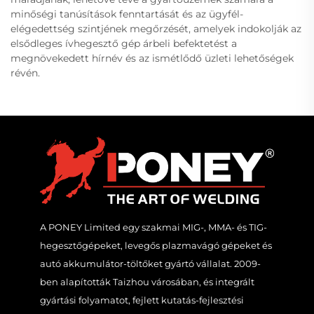
minőségi tanúsítások fenntartását és az ügyfél-
elégedettség szintjének megőrzését, amelyek indokolják az
elsődleges ívhegesztő gép árbeli befektetést a
megnövekedett hírnév és az ismétlődő üzleti lehetőségek
révén.
A PONEY Limited egy szakmai MIG-, MMA- és TIG-
hegesztőgépeket, levegős plazmavágó gépeket és
autó akkumulátor-töltőket gyártó vállalat. 2009-
ben alapították Taizhou városában, és integrált
gyártási folyamatot, fejlett kutatás-fejlesztési