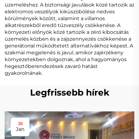
üzemeléshez. A biztonsági javulások közé tartozik az
elektromos veszélyok kiküszöbölése nedves
körülmények között, valamint a villamos
alkatrészekből eredő tűzveszély csökkenése. A
környezeti előnyök közé tartozik a zéró kibocsátás
üzemelés közben és a zajszennyezés csökkenése a
generátorral működtetett alternatívákhoz képest. A
szakmai megjelenés is javul, amikor zajérzékeny
környezetekben dolgoznak, ahol a hagyományos
hegesztőberendezések zavaró hatást
gyakorolnának.
Legfrissebb hírek
26
Jan