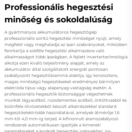
Professionális hegesztési
minőség és sokoldalúság
A gyártmányos akkumulátoros hegesztőgép
professzionális szintű hegesztési minőséget nyújt, amely
megfelel vagy meghaladja az ipari szabványokat, miközben
fenntartja a sokféle hegesztési alkalmazásra való
alkalmasságot több iparágban. A fejlett invertertechnológia
alkotja ezen kiváló teljesítmény alapját, amely az
akkumulátor által szolgáltatott energiát pontosan
szabályozott hegesztőárammá alakítja, így konzisztens,
magas minőségű hegesztéseket eredményez bármilyen
elektróda típus vagy alapanyag-vastagság esetén. A
professzionális hegesztők biztonsággal végezhetnek
munkát lágyacélból, rozsdamentes acélból, öntöttvasból és
különféle ötvözetekből készült alkatrészekkel standard
hegesztőelektródák használatával, amelyek átmérője 1,6
mm-től 4,0 mm-ig terjed. A kifinomult áramszabályozó
rendszerek automatikusan igazítják a kimeneti
paramétereket a konkrét hegesztési igényekhez, így