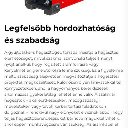
Legfelsőbb hordozhatóság
és szabadság
A gyűjtőakksi-s hegesztőgép forradalmasítja a hegesztés
elérhetőségét, mivel szakmai színvonalú teljesítményt
nyújt anélkül, hogy rögzített áramforrásra vagy
kényelmetlen generátorokra lenne szükség. Ez a figyelemre
méltó szabadság alapvetően megváltoztatja a hegesztési
projektek megközelítését, különösen olyan kihívásokkal teli
környezetekben, ahol a hagyományos berendezések
alkalmazása gyakorlatilag lehetetlenné válik. A szakmai
hegesztők – akik építkezéseken, mezőgazdasági
műveleteken vagy távoli karbantartási feladatokon
dolgoznak – rendkívül nagy előnyöket élveznek abból, hogy
teljes hegesztőberendezésüket bárhová magukkal vihetik,
ahol éppen munkavégzésre van szükség. Az áramkábellel