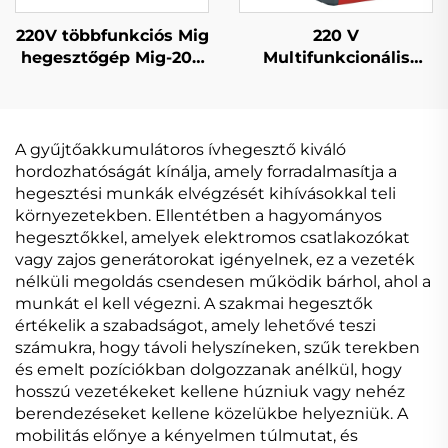
220V többfunkciós Mig
220 V
hegesztőgép Mig-200
Multifunkcionális
dupla impulzusos LCD
Inverteres MIG
digitális szabályozású
Hegesztőgép Mig-200
szinergikus
Kettős Impulzus LCD
hegesztőgép
Digitális Szabályozású
A gyűjtőakkumulátoros ívhegesztő kiváló
Szinkronizált MIG
hordozhatóságát kínálja, amely forradalmasítja a
Hegesztőgép
hegesztési munkák elvégzését kihívásokkal teli
környezetekben. Ellentétben a hagyományos
hegesztőkkel, amelyek elektromos csatlakozókat
vagy zajos generátorokat igényelnek, ez a vezeték
nélküli megoldás csendesen működik bárhol, ahol a
munkát el kell végezni. A szakmai hegesztők
értékelik a szabadságot, amely lehetővé teszi
számukra, hogy távoli helyszíneken, szűk terekben
és emelt pozíciókban dolgozzanak anélkül, hogy
hosszú vezetékeket kellene húzniuk vagy nehéz
berendezéseket kellene közelükbe helyezniük. A
mobilitás előnye a kényelmen túlmutat, és