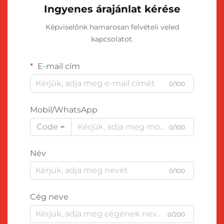
Ingyenes árajánlat kérése
Képviselőnk hamarosan felvételi veled
kapcsolatot.
E-mail cím
0/100
Mobil/WhatsApp
Code
0/100
Név
0/100
Cég neve
0/200