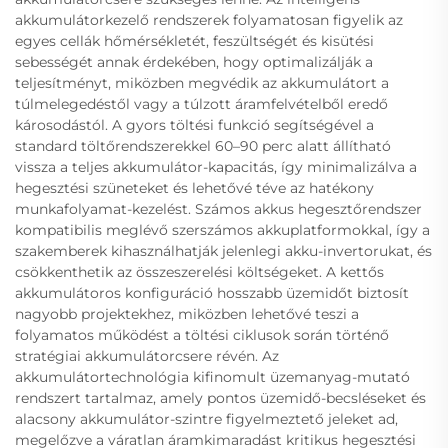
akkumulátorkezelő rendszerek folyamatosan figyelik az
egyes cellák hőmérsékletét, feszültségét és kisütési
sebességét annak érdekében, hogy optimalizálják a
teljesítményt, miközben megvédik az akkumulátort a
túlmelegedéstől vagy a túlzott áramfelvételből eredő
károsodástól. A gyors töltési funkció segítségével a
standard töltőrendszerekkel 60–90 perc alatt állítható
vissza a teljes akkumulátor-kapacitás, így minimalizálva a
hegesztési szüneteket és lehetővé téve az hatékony
munkafolyamat-kezelést. Számos akkus hegesztőrendszer
kompatibilis meglévő szerszámos akkuplatformokkal, így a
szakemberek kihasználhatják jelenlegi akku-invertorukat, és
csökkenthetik az összeszerelési költségeket. A kettős
akkumulátoros konfiguráció hosszabb üzemidőt biztosít
nagyobb projektekhez, miközben lehetővé teszi a
folyamatos működést a töltési ciklusok során történő
stratégiai akkumulátorcsere révén. Az
akkumulátortechnológia kifinomult üzemanyag-mutató
rendszert tartalmaz, amely pontos üzemidő-becsléseket és
alacsony akkumulátor-szintre figyelmeztető jeleket ad,
megelőzve a váratlan áramkimaradást kritikus hegesztési