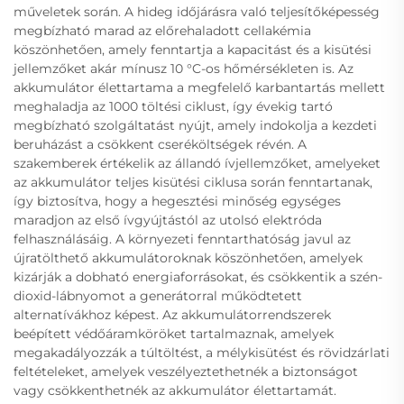
műveletek során. A hideg időjárásra való teljesítőképesség
megbízható marad az előrehaladott cellakémia
köszönhetően, amely fenntartja a kapacitást és a kisütési
jellemzőket akár mínusz 10 °C-os hőmérsékleten is. Az
akkumulátor élettartama a megfelelő karbantartás mellett
meghaladja az 1000 töltési ciklust, így évekig tartó
megbízható szolgáltatást nyújt, amely indokolja a kezdeti
beruházást a csökkent cseréköltségek révén. A
szakemberek értékelik az állandó ívjellemzőket, amelyeket
az akkumulátor teljes kisütési ciklusa során fenntartanak,
így biztosítva, hogy a hegesztési minőség egységes
maradjon az első ívgyújtástól az utolsó elektróda
felhasználásáig. A környezeti fenntarthatóság javul az
újratölthető akkumulátoroknak köszönhetően, amelyek
kizárják a dobható energiaforrásokat, és csökkentik a szén-
dioxid-lábnyomot a generátorral működtetett
alternatívákhoz képest. Az akkumulátorrendszerek
beépített védőáramköröket tartalmaznak, amelyek
megakadályozzák a túltöltést, a mélykisütést és rövidzárlati
feltételeket, amelyek veszélyeztethetnék a biztonságot
vagy csökkenthetnék az akkumulátor élettartamát.