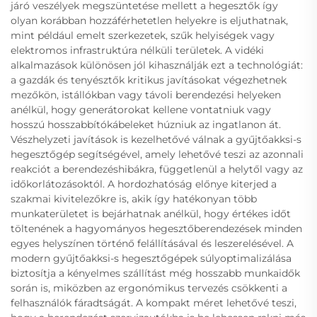
járó veszélyek megszüntetése mellett a hegesztők így
olyan korábban hozzáférhetetlen helyekre is eljuthatnak,
mint például emelt szerkezetek, szűk helyiségek vagy
elektromos infrastruktúra nélküli területek. A vidéki
alkalmazások különösen jól kihasználják ezt a technológiát:
a gazdák és tenyésztők kritikus javításokat végezhetnek
mezőkön, istállókban vagy távoli berendezési helyeken
anélkül, hogy generátorokat kellene vontatniuk vagy
hosszú hosszabbítókábeleket húzniuk az ingatlanon át.
Vészhelyzeti javítások is kezelhetővé válnak a gyűjtőakksi-s
hegesztőgép segítségével, amely lehetővé teszi az azonnali
reakciót a berendezéshibákra, függetlenül a helytől vagy az
időkorlátozásoktól. A hordozhatóság előnye kiterjed a
szakmai kivitelezőkre is, akik így hatékonyan több
munkaterületet is bejárhatnak anélkül, hogy értékes időt
töltenének a hagyományos hegesztőberendezések minden
egyes helyszínen történő felállításával és leszerelésével. A
modern gyűjtőakksi-s hegesztőgépek súlyoptimalizálása
biztosítja a kényelmes szállítást még hosszabb munkaidők
során is, miközben az ergonómikus tervezés csökkenti a
felhasználók fáradtságát. A kompakt méret lehetővé teszi,