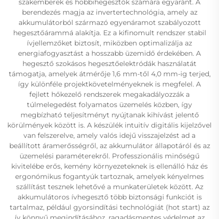
szakemberek és hobbihegesztők számára egyaránt. A
berendezés magja az invertertechnológia, amely az
akkumulátorból származó egyenáramot szabályozott
hegesztőárammá alakítja. Ez a kifinomult rendszer stabil
ívjellemzőket biztosít, miközben optimalizálja az
energiafogyasztást a hosszabb üzemidő érdekében. A
hegesztő szokásos hegesztőelektródák használatát
támogatja, amelyek átmérője 1,6 mm-től 4,0 mm-ig terjed,
így különféle projektkövetelményeknek is megfelel. A
fejlett hőkezelő rendszerek megakadályozzák a
túlmelegedést folyamatos üzemelés közben, így
megbízható teljesítményt nyújtanak kihívást jelentő
körülmények között is. A készülék intuitív digitális kijelzővel
van felszerelve, amely valós idejű visszajelzést ad a
beállított áramerősségről, az akkumulátor állapotáról és az
üzemelési paraméterekről. Professzionális minőségű
kivitelébe erős, kemény környezeteknek is ellenálló ház és
ergonómikus fogantyúk tartoznak, amelyek kényelmes
szállítást tesznek lehetővé a munkaterületek között. Az
akkumulátoros ívhegesztő több biztonsági funkciót is
tartalmaz, például gyorsindítási technológiát (hot start) az
ív könnyű megindításához, ragadásmentes védelmet az