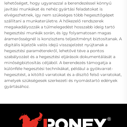
lehetőséget, hogy ugyanazzal a berendezéssel könnyű
javítási munkákat és nehéz gyártási feladatokat is
elvégezhetnek, így nem szükséges több hegesztőgépet
szállítani a munkaterületre. A hőkezelő rendszerek
megakadályozzák a túlmelegedést hosszabb ideig tartó
hegesztési munkák során, és így folyamatosan magas
áramerősségnél is konzisztens teljesítményt biztosítanak. A
digitális kijelzők valós idejű visszajelzést nyújtanak a
hegesztési paraméterekről, lehetővé téve a pontos
szabályozást és a hegesztési eljárások dokumentálását a
minőségbiztosítás céljából. A berendezés támogatja a
különféle hegesztési technikákat, például a gyökvarrat-
hegesztést, a kitöltő varratokat és a díszítő felső varratokat,
amelyek szükségesek szerkezeti és nyomástartó edények
gyártásához.