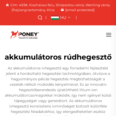
Cím: 493#, Xiazhaiwu falu, Shiqiaotou város, Wenling város,
Zhejiang tartomány, Kína
[email protected]
HU
akkumulátoros rúdhegesztő
Az akkumulátoros ívhegesztő egy forradalmi fejlesztést
jelent a hordozható hegesztési technológiában, ötvözve a
hagyományos pálcás hegesztés megbízhatóságát a
vezeték nélküli működés kényelmével. Ez az innovatív
hegesztőberendezés újratölthető lítium-ion
akkumulátorcsomagokkal működik, így nem igényel külső
tápegységet vagy generátort. Az akkumulátoros
ívhegesztő konzisztens ívminőséget biztosít különféle
hegesztési feladatokhoz, így elengedhetetlen eszköz