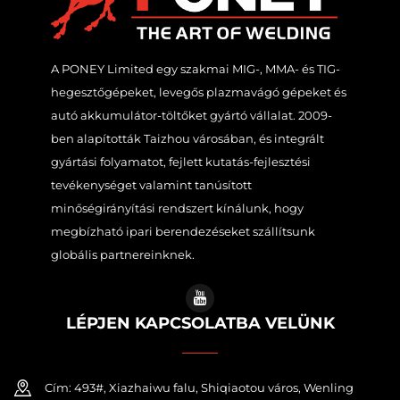
A PONEY Limited egy szakmai MIG-, MMA- és TIG-
hegesztőgépeket, levegős plazmavágó gépeket és
autó akkumulátor-töltőket gyártó vállalat. 2009-
ben alapították Taizhou városában, és integrált
gyártási folyamatot, fejlett kutatás-fejlesztési
tevékenységet valamint tanúsított
minőségirányítási rendszert kínálunk, hogy
megbízható ipari berendezéseket szállítsunk
globális partnereinknek.
LÉPJEN KAPCSOLATBA VELÜNK
Cím: 493#, Xiazhaiwu falu, Shiqiaotou város, Wenling