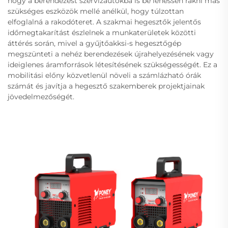
hogy a berendezést szervizautókba is be lehessen rakni más
szükséges eszközök mellé anélkül, hogy túlzottan
elfoglalná a rakodóteret. A szakmai hegesztők jelentős
időmegtakarítást észlelnek a munkaterületek közötti
áttérés során, mivel a gyűjtőakksi-s hegesztőgép
megszünteti a nehéz berendezések újrahelyezésének vagy
ideiglenes áramforrások létesítésének szükségességét. Ez a
mobilitási előny közvetlenül növeli a számlázható órák
számát és javítja a hegesztő szakemberek projektjainak
jövedelmezőségét.