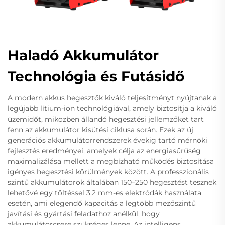
Haladó Akkumulátor
Technológia és Futásidő
A modern akkus hegesztők kiváló teljesítményt nyújtanak a
legújabb lítium-ion technológiával, amely biztosítja a kiváló
üzemidőt, miközben állandó hegesztési jellemzőket tart
fenn az akkumulátor kisütési ciklusa során. Ezek az új
generációs akkumulátorrendszerek évekig tartó mérnöki
fejlesztés eredményei, amelyek célja az energiasűrűség
maximalizálása mellett a megbízható működés biztosítása
igényes hegesztési körülmények között. A professzionális
szintű akkumulátorok általában 150–250 hegesztést tesznek
lehetővé egy töltéssel 3,2 mm-es elektródák használata
esetén, ami elegendő kapacitás a legtöbb mezőszintű
javítási és gyártási feladathoz anélkül, hogy
akkumulátorcsere szükséges lenne. Az intelligens