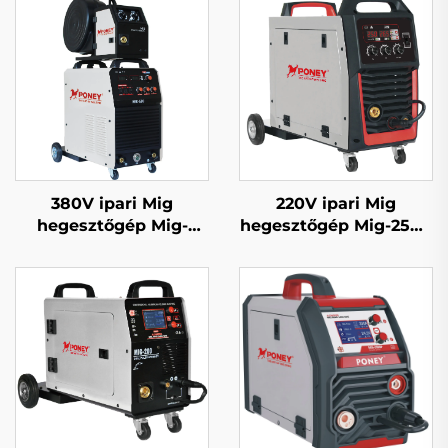
380V ipari Mig
220V ipari Mig
hegesztőgép Mig-
hegesztőgép Mig-250R
350/Mig-500 különálló
többfunkciós CO2
huzaladagolóval,
gázzal védett Mig/Mag
többfunkciós CO2
hegesztőgép
gázzal védett Mig/Mag
hegesztőgép