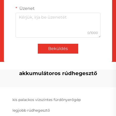
Üzenet
0/1000
Beküldés
akkumulátoros rúdhegesztő
kis palackos vízszintes fürdőnyerőgép
legjobb rúdhegesztő