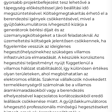
gyorsabb projektbefejezést tesz lehetővé a
tápegység-előkészítéssel járó beállítási idő
megszüntetésével. Költségmegtakarítás érhető el a
berendezési igények csökkentésével, mivel a
gyűjtőakkumulátoros ívhegesztő kizárja a
generátorok bérlési díjait és az
üzemanyagköltségeket a távoli feladatoknál. Az
üzemeltetési költségek jelentősen csökkennek, ha
figyelembe vesszük az ideiglenes
hegesztőhelyszínekhez szükséges villamos
infrastruktúra elmaradását. A készülék konzisztens
hegesztési teljesítményt nyújt függetlenül a
villamos hálózat stabilitásától, így különösen értékes
olyan területeken, ahol megbízhatatlan az
elektromos ellátás. Szakmai vállalkozók növekedett
termelékenységről számolnak be a villamos
áramkimaradásokból vagy a berendezés
elhelyezésével kapcsolatos korlátozásokból eredő
leállások csökkenése miatt. A gyűjtőakkumulátoros
ívhegesztő professzionális minőségű hegesztéseket