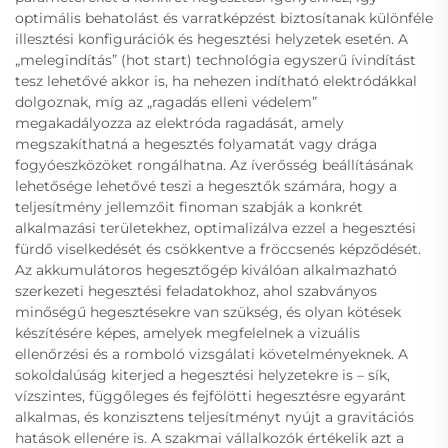
optimális behatolást és varratképzést biztosítanak különféle
illesztési konfigurációk és hegesztési helyzetek esetén. A
„melegindítás” (hot start) technológia egyszerű ívindítást
tesz lehetővé akkor is, ha nehezen indítható elektródákkal
dolgoznak, míg az „ragadás elleni védelem”
megakadályozza az elektróda ragadását, amely
megszakíthatná a hegesztés folyamatát vagy drága
fogyóeszközöket rongálhatna. Az íverősség beállításának
lehetősége lehetővé teszi a hegesztők számára, hogy a
teljesítmény jellemzőit finoman szabják a konkrét
alkalmazási területekhez, optimalizálva ezzel a hegesztési
fürdő viselkedését és csökkentve a fröccsenés képződését.
Az akkumulátoros hegesztőgép kiválóan alkalmazható
szerkezeti hegesztési feladatokhoz, ahol szabványos
minőségű hegesztésekre van szükség, és olyan kötések
készítésére képes, amelyek megfelelnek a vizuális
ellenőrzési és a romboló vizsgálati követelményeknek. A
sokoldalúság kiterjed a hegesztési helyzetekre is – sík,
vízszintes, függőleges és fejfölötti hegesztésre egyaránt
alkalmas, és konzisztens teljesítményt nyújt a gravitációs
hatások ellenére is. A szakmai vállalkozók értékelik azt a