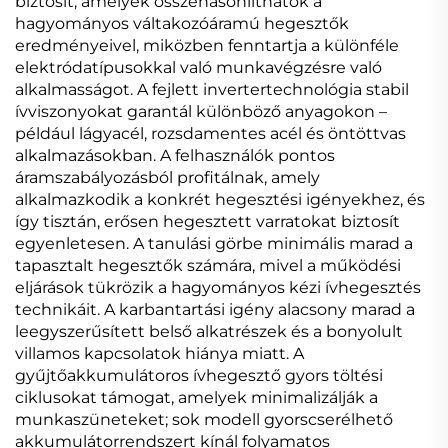
biztosít, amelyek összehasonlíthatók a
hagyományos váltakozóáramú hegesztők
eredményeivel, miközben fenntartja a különféle
elektródatípusokkal való munkavégzésre való
alkalmasságot. A fejlett invertertechnológia stabil
ívviszonyokat garantál különböző anyagokon –
például lágyacél, rozsdamentes acél és öntöttvas
alkalmazásokban. A felhasználók pontos
áramszabályozásból profitálnak, amely
alkalmazkodik a konkrét hegesztési igényekhez, és
így tisztán, erősen hegesztett varratokat biztosít
egyenletesen. A tanulási görbe minimális marad a
tapasztalt hegesztők számára, mivel a működési
eljárások tükrözik a hagyományos kézi ívhegesztés
technikáit. A karbantartási igény alacsony marad a
leegyszerűsített belső alkatrészek és a bonyolult
villamos kapcsolatok hiánya miatt. A
gyűjtőakkumulátoros ívhegesztő gyors töltési
ciklusokat támogat, amelyek minimalizálják a
munkaszüneteket; sok modell gyorscserélhető
akkumulátorrendszert kínál folyamatos