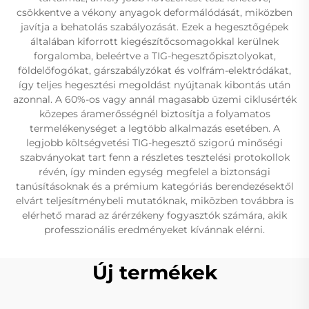
csökkentve a vékony anyagok deformálódását, miközben
javítja a behatolás szabályozását. Ezek a hegesztőgépek
általában kiforrott kiegészítőcsomagokkal kerülnek
forgalomba, beleértve a TIG-hegesztőpisztolyokat,
földelőfogókat, gárszabályzókat és volfrám-elektródákat,
így teljes hegesztési megoldást nyújtanak kibontás után
azonnal. A 60%-os vagy annál magasabb üzemi ciklusérték
közepes áramerősségnél biztosítja a folyamatos
termelékenységet a legtöbb alkalmazás esetében. A
legjobb költségvetési TIG-hegesztő szigorú minőségi
szabványokat tart fenn a részletes tesztelési protokollok
révén, így minden egység megfelel a biztonsági
tanúsításoknak és a prémium kategóriás berendezésektől
elvárt teljesítménybeli mutatóknak, miközben továbbra is
elérhető marad az árérzékeny fogyasztók számára, akik
professzionális eredményeket kívánnak elérni.
Új termékek