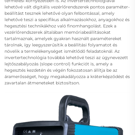
termelési környezetben is. Az invertertechnológiával
lehetővé vált digitális vezérlőrendszerek pontos paraméter-
beállítást tesznek lehetővé olyan felbontással, amely
lehetővé teszi a specifikus alkalmazásokhoz, anyagokhoz és
hegesztési technikákhoz való finomhangolást. Ezek a
vezérlőrendszerek általában memóriabeállításokat
tartalmaznak, amelyek gyakran használt paramétereket
tárolnak, így leegyszerűsítik a beállítási folyamatot és
növelik a termelékenységet ismétlődő feladatoknál. Az
invertertechnológia továbbá lehetővé teszi az úgynevezett
lejtőszabályozás (slope control) funkciót is, amely a
hegesztés kezdetén és végén fokozatosan állítja be az
áramerősséget, hogy megakadályozza a kráterképződést és
zavartalan átmeneteket biztosítson.