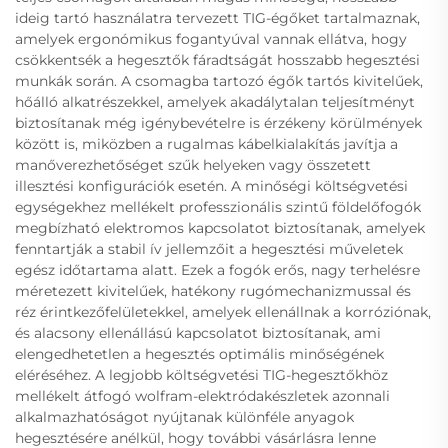
ideig tartó használatra tervezett TIG-égőket tartalmaznak,
amelyek ergonómikus fogantyúval vannak ellátva, hogy
csökkentsék a hegesztők fáradtságát hosszabb hegesztési
munkák során. A csomagba tartozó égők tartós kivitelűek,
hőálló alkatrészekkel, amelyek akadálytalan teljesítményt
biztosítanak még igénybevételre is érzékeny körülmények
között is, miközben a rugalmas kábelkialakítás javítja a
manőverezhetőséget szűk helyeken vagy összetett
illesztési konfigurációk esetén. A minőségi költségvetési
egységekhez mellékelt professzionális szintű földelőfogók
megbízható elektromos kapcsolatot biztosítanak, amelyek
fenntartják a stabil ív jellemzőit a hegesztési műveletek
egész időtartama alatt. Ezek a fogók erős, nagy terhelésre
méretezett kivitelűek, hatékony rugómechanizmussal és
réz érintkezőfelületekkel, amelyek ellenállnak a korróziónak,
és alacsony ellenállású kapcsolatot biztosítanak, ami
elengedhetetlen a hegesztés optimális minőségének
eléréséhez. A legjobb költségvetési TIG-hegesztőkhöz
mellékelt átfogó wolfram-elektródakészletek azonnali
alkalmazhatóságot nyújtanak különféle anyagok
hegesztésére anélkül, hogy további vásárlásra lenne