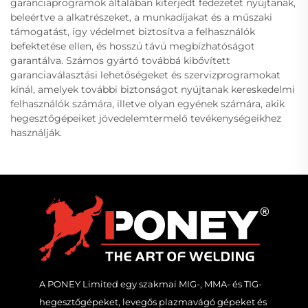
garanciaprogramok általában kiterjedt fedezetet nyújtanak,
beleértve a alkatrészeket, a munkadíjakat és a műszaki
támogatást, így védelmet biztosítva a felhasználók
befektetése ellen, és hosszú távú megbízhatóságot
garantálva. Számos gyártó továbbá kibővített
garanciaválasztási lehetőségeket és szervizprogramokat
kínál, amelyek további biztonságot nyújtanak kereskedelmi
felhasználók számára, illetve olyan egyének számára, akik
hegesztőgépeiket jövedelemtermelő tevékenységeikhez
használják.
A PONEY Limited egy szakmai MIG-, MMA- és TIG-
hegesztőgépeket, levegős plazmavágó gépeket és