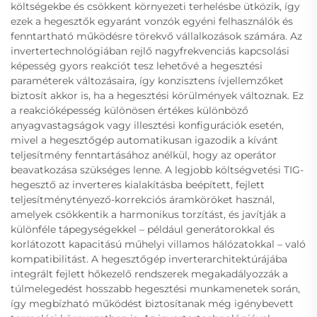
költségekbe és csökkent környezeti terhelésbe ütközik, így
ezek a hegesztők egyaránt vonzók egyéni felhasználók és
fenntartható működésre törekvő vállalkozások számára. Az
invertertechnológiában rejlő nagyfrekvenciás kapcsolási
képesség gyors reakciót tesz lehetővé a hegesztési
paraméterek változásaira, így konzisztens ívjellemzőket
biztosít akkor is, ha a hegesztési körülmények változnak. Ez
a reakcióképesség különösen értékes különböző
anyagvastagságok vagy illesztési konfigurációk esetén,
mivel a hegesztőgép automatikusan igazodik a kívánt
teljesítmény fenntartásához anélkül, hogy az operátor
beavatkozása szükséges lenne. A legjobb költségvetési TIG-
hegesztő az inverteres kialakításba beépített, fejlett
teljesítménytényező-korrekciós áramköröket használ,
amelyek csökkentik a harmonikus torzítást, és javítják a
különféle tápegységekkel – például generátorokkal és
korlátozott kapacitású műhelyi villamos hálózatokkal – való
kompatibilitást. A hegesztőgép inverterarchitektúrájába
integrált fejlett hőkezelő rendszerek megakadályozzák a
túlmelegedést hosszabb hegesztési munkamenetek során,
így megbízható működést biztosítanak még igénybevett