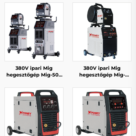
380V ipari Mig
380V ipari Mig
hegesztőgép Mig-500
hegesztőgép Mig-
többfunkciós CO2
350/Mig-500 különálló
gázzal védett Mig/Mag
huzaladagolóval,
bevágó hegesztőgép
többfunkciós CO2
gázzal védett Mig/Mag
hegesztőgép