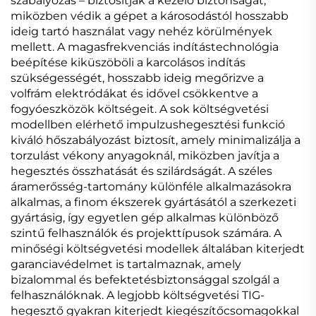
szabályozás – biztosítják a kezelő biztonságát,
miközben védik a gépet a károsodástól hosszabb
ideig tartó használat vagy nehéz körülmények
mellett. A magasfrekvenciás indítástechnológia
beépítése kiküszöböli a karcolásos indítás
szükségességét, hosszabb ideig megőrizve a
volfrám elektródákat és idővel csökkentve a
fogyóeszközök költségeit. A sok költségvetési
modellben elérhető impulzushegesztési funkció
kiváló hőszabályozást biztosít, amely minimalizálja a
torzulást vékony anyagoknál, miközben javítja a
hegesztés összhatását és szilárdságát. A széles
áramerősség-tartomány különféle alkalmazásokra
alkalmas, a finom ékszerek gyártásától a szerkezeti
gyártásig, így egyetlen gép alkalmas különböző
szintű felhasználók és projekttípusok számára. A
minőségi költségvetési modellek általában kiterjedt
garanciavédelmet is tartalmaznak, amely
bizalommal és befektetésbiztonsággal szolgál a
felhasználóknak. A legjobb költségvetési TIG-
hegesztő gyakran kiterjedt kiegészítőcsomagokkal