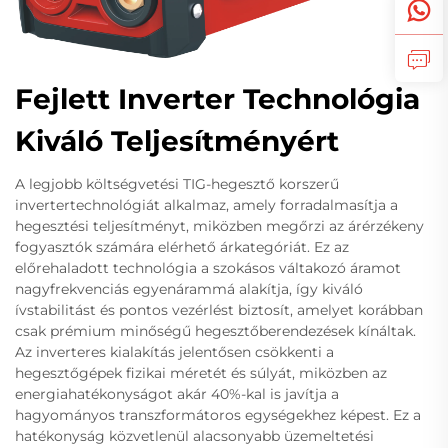
Fejlett Inverter Technológia
Kiváló Teljesítményért
A legjobb költségvetési TIG-hegesztő korszerű
invertertechnológiát alkalmaz, amely forradalmasítja a
hegesztési teljesítményt, miközben megőrzi az árérzékeny
fogyasztók számára elérhető árkategóriát. Ez az
előrehaladott technológia a szokásos váltakozó áramot
nagyfrekvenciás egyenárammá alakítja, így kiváló
ívstabilitást és pontos vezérlést biztosít, amelyet korábban
csak prémium minőségű hegesztőberendezések kínáltak.
Az inverteres kialakítás jelentősen csökkenti a
hegesztőgépek fizikai méretét és súlyát, miközben az
energiahatékonyságot akár 40%-kal is javítja a
hagyományos transzformátoros egységekhez képest. Ez a
hatékonyság közvetlenül alacsonyabb üzemeltetési