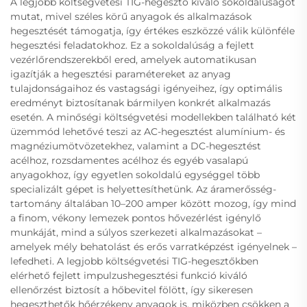
A legjobb költségvetési TIG-hegesztő kiváló sokoldalúságot
mutat, mivel széles körű anyagok és alkalmazások
hegesztését támogatja, így értékes eszközzé válik különféle
hegesztési feladatokhoz. Ez a sokoldalúság a fejlett
vezérlőrendszerekből ered, amelyek automatikusan
igazítják a hegesztési paramétereket az anyag
tulajdonságaihoz és vastagsági igényeihez, így optimális
eredményt biztosítanak bármilyen konkrét alkalmazás
esetén. A minőségi költségvetési modellekben található két
üzemmód lehetővé teszi az AC-hegesztést alumínium- és
magnéziumötvözetekhez, valamint a DC-hegesztést
acélhoz, rozsdamentes acélhoz és egyéb vasalapú
anyagokhoz, így egyetlen sokoldalú egységgel több
specializált gépet is helyettesíthetünk. Az áramerősség-
tartomány általában 10–200 amper között mozog, így mind
a finom, vékony lemezek pontos hővezérlést igénylő
munkáját, mind a súlyos szerkezeti alkalmazásokat –
amelyek mély behatolást és erős varratképzést igényelnek –
lefedheti. A legjobb költségvetési TIG-hegesztőkben
elérhető fejlett impulzushegesztési funkció kiváló
ellenőrzést biztosít a hőbevitel fölött, így sikeresen
hegeszthetők hőérzékeny anyagok is, miközben csökken a