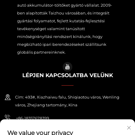
autó akkumulátor-töltőket gyártó vállalat. 2009-
ben alapították Taizhou városában, és integrált
gyártási folyamatot, fejlett kutatás-fejlesztési
tevékenységet valamint tanúsított
minőségirányítási rendszert kínálunk, hogy
megbízható ipari berendezéseket szállítsunk
globális partnereinknek.
LÉPJEN KAPCSOLATBA VELÜNK
Cím: 493#, Xiazhaiwu falu, Shiqiaotou város, Wenling
város, Zhejiang tartomány, Kína
+86-18357678399
[email protected]
We value your privacy