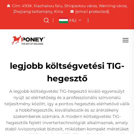
Cím: 493#, Xiazhaiwu falu, Shiqiaotou város, Wenling város,
Zhejiang tartomány, Kína
[email protected]
HU
legjobb költségvetési TIG-
hegesztő
A legjobb költségvetési TIG-hegesztő kiváló egyensúlyt
nyújt az elérhetőség és a professzionális színvonalú
teljesítmény között, így a pontos hegesztés elérhetővé válik
a hobbihegesztők, kisvállalkozók és az árérzékeny
szakemberek számára. A modern költségvetési TIG-
hegesztők fejlett invertertechnológiát alkalmaznak, amely
stabil ívviszonyokat biztosít, miközben kompakt méretüket