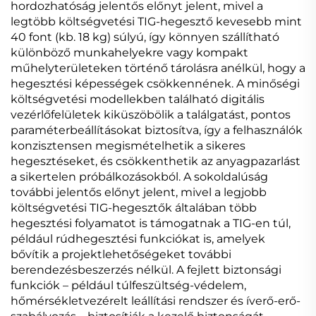
hordozhatóság jelentős előnyt jelent, mivel a
legtöbb költségvetési TIG-hegesztő kevesebb mint
40 font (kb. 18 kg) súlyú, így könnyen szállítható
különböző munkahelyekre vagy kompakt
műhelyterületeken történő tárolásra anélkül, hogy a
hegesztési képességek csökkennének. A minőségi
költségvetési modellekben található digitális
vezérlőfelületek kiküszöbölik a találgatást, pontos
paraméterbeállításokat biztosítva, így a felhasználók
konzisztensen megismételhetik a sikeres
hegesztéseket, és csökkenthetik az anyagpazarlást
a sikertelen próbálkozásokból. A sokoldalúság
további jelentős előnyt jelent, mivel a legjobb
költségvetési TIG-hegesztők általában több
hegesztési folyamatot is támogatnak a TIG-en túl,
például rúdhegesztési funkciókat is, amelyek
bővítik a projektlehetőségeket további
berendezésbeszerzés nélkül. A fejlett biztonsági
funkciók – például túlfeszültség-védelem,
hőmérsékletvezérelt leállítási rendszer és íverő-erő-