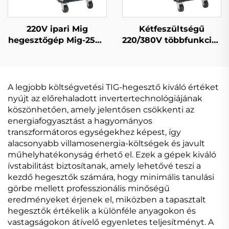
220V ipari Mig
Kétfeszültségű
hegesztőgép Mig-250R
220/380V többfunkciós
többfunkciós CO2
Mig hegesztőgép Mig-
gázzal védett Mig/Mag
250 dupla impulzusos
hegesztőgép
digitális szabályozású
szinergikus
A legjobb költségvetési TIG-hegesztő kiváló értéket
hegesztőgép
nyújt az előrehaladott invertertechnológiájának
köszönhetően, amely jelentősen csökkenti az
energiafogyasztást a hagyományos
transzformátoros egységekhez képest, így
alacsonyabb villamosenergia-költségek és javult
műhelyhatékonyság érhető el. Ezek a gépek kiváló
ívstabilitást biztosítanak, amely lehetővé teszi a
kezdő hegesztők számára, hogy minimális tanulási
görbe mellett professzionális minőségű
eredményeket érjenek el, miközben a tapasztalt
hegesztők értékelik a különféle anyagokon és
vastagságokon átívelő egyenletes teljesítményt. A