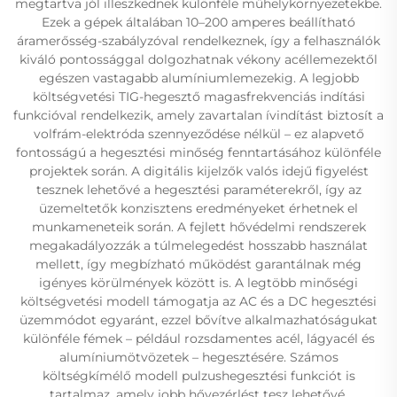
megtartva jól illeszkednek különféle műhelykörnyezetekbe.
Ezek a gépek általában 10–200 amperes beállítható
áramerősség-szabályzóval rendelkeznek, így a felhasználók
kiváló pontossággal dolgozhatnak vékony acéllemezektől
egészen vastagabb alumíniumlemezekig. A legjobb
költségvetési TIG-hegesztő magasfrekvenciás indítási
funkcióval rendelkezik, amely zavartalan ívindítást biztosít a
volfrám-elektróda szennyeződése nélkül – ez alapvető
fontosságú a hegesztési minőség fenntartásához különféle
projektek során. A digitális kijelzők valós idejű figyelést
tesznek lehetővé a hegesztési paraméterekről, így az
üzemeltetők konzisztens eredményeket érhetnek el
munkameneteik során. A fejlett hővédelmi rendszerek
megakadályozzák a túlmelegedést hosszabb használat
mellett, így megbízható működést garantálnak még
igényes körülmények között is. A legtöbb minőségi
költségvetési modell támogatja az AC és a DC hegesztési
üzemmódot egyaránt, ezzel bővítve alkalmazhatóságukat
különféle fémek – például rozsdamentes acél, lágyacél és
alumíniumötvözetek – hegesztésére. Számos
költségkímélő modell pulzushegesztési funkciót is
tartalmaz, amely jobb hővezérlést tesz lehetővé,