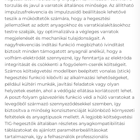
torzulás és javul a varratok általános minősége. Az állítható
impulzusfrekvencia és impulzusidő beállítások lehetővé
teszik a működtetők számára, hogy a hegesztési
jellemzőket az adott anyagokhoz és varratkialakításokhoz
testre szabják, így optimalizálva a végleges varratok
megjelenését és mechanikai tulajdonságait. A
nagyfrekvenciás indítási funkció megbízható ívindítást
biztosít minden támogatott anyagnál anélkül, hogy a
volfrám-elektródát szennyezné, így fenntartja az elektróda
integritását és csökkenti a fogyóelem-cserék költségeit.
Számos költségvetési modellben beépített vonalas (stick)
hegesztési funkció kibővíti az alkalmazási lehetőségeket,
például kültéri munkák, javítási feladatok vagy olyan
helyzetek esetén, ahol a védőgáz ellátása korlátozott lehet.
A poszt-folyam gázvezérlés funkció védi a hűlő varratokat a
levegőből származó szennyeződésekkel szemben, így
biztosítva a minőség konzisztenciáját különböző környezeti
feltételek és anyagtípusok mellett. A legjobb költségvetési
TIG-hegesztők általában részletes anyagkompatibilitási
táblázatokat és ajánlott paraméterbeállításokat
tartalmaznak, így a felhasználók professzionális