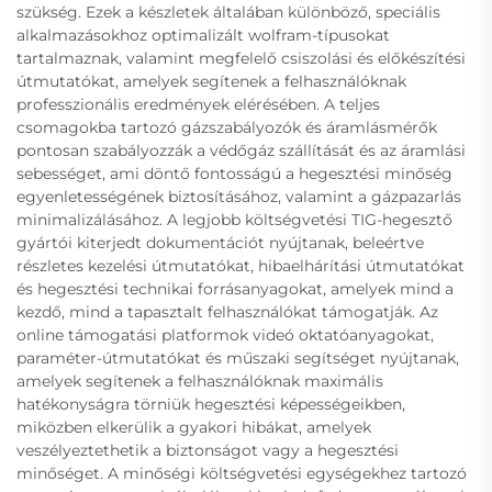
szükség. Ezek a készletek általában különböző, speciális
alkalmazásokhoz optimalizált wolfram-típusokat
tartalmaznak, valamint megfelelő csiszolási és előkészítési
útmutatókat, amelyek segítenek a felhasználóknak
professzionális eredmények elérésében. A teljes
csomagokba tartozó gázszabályozók és áramlásmérők
pontosan szabályozzák a védőgáz szállítását és az áramlási
sebességet, ami döntő fontosságú a hegesztési minőség
egyenletességének biztosításához, valamint a gázpazarlás
minimalizálásához. A legjobb költségvetési TIG-hegesztő
gyártói kiterjedt dokumentációt nyújtanak, beleértve
részletes kezelési útmutatókat, hibaelhárítási útmutatókat
és hegesztési technikai forrásanyagokat, amelyek mind a
kezdő, mind a tapasztalt felhasználókat támogatják. Az
online támogatási platformok videó oktatóanyagokat,
paraméter-útmutatókat és műszaki segítséget nyújtanak,
amelyek segítenek a felhasználóknak maximális
hatékonyságra törniük hegesztési képességeikben,
miközben elkerülik a gyakori hibákat, amelyek
veszélyeztethetik a biztonságot vagy a hegesztési
minőséget. A minőségi költségvetési egységekhez tartozó