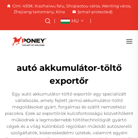
Cím: 493#, Xiazhaiwu falu, Shiqiaotou város, Wenling város,
Zhejiang tartomány, Kína
[email protected]
HU
autó akkumulátor-töltő
exportőr
Egy autó akkumulátor-töltő exportőr egy specializált
vállalkozás, amely fejlett jármű-akkumulátor-töltő
megoldásokat gyárt, forgalmaz és szállít nemzetközi
piacokra. Ezek az exportőrök kulcsfontosságú közvetítőként
működnek a legmodernebb töltőtechnológiát gyártó
cégek és a világ különböző régióiban működő autószerelő
szolgáltatók, kiskereskedelmi üzletek, valamint egyéni