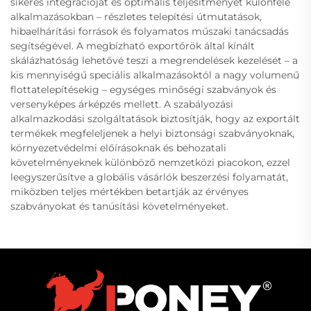
sikeres integrációját és optimális teljesítményét különféle
alkalmazásokban – részletes telepítési útmutatások,
hibaelhárítási források és folyamatos műszaki tanácsadás
segítségével. A megbízható exportőrök által kínált
skálázhatóság lehetővé teszi a megrendelések kezelését – a
kis mennyiségű speciális alkalmazásoktól a nagy volumenű
flottatelepítésekig – egységes minőségi szabványok és
versenyképes árképzés mellett. A szabályozási
alkalmazkodási szolgáltatások biztosítják, hogy az exportált
termékek megfeleljenek a helyi biztonsági szabványoknak,
környezetvédelmi előírásoknak és behozatali
követelményeknek különböző nemzetközi piacokon, ezzel
leegyszerűsítve a globális vásárlók beszerzési folyamatát,
miközben teljes mértékben betartják az érvényes
szabványokat és tanúsítási követelményeket.