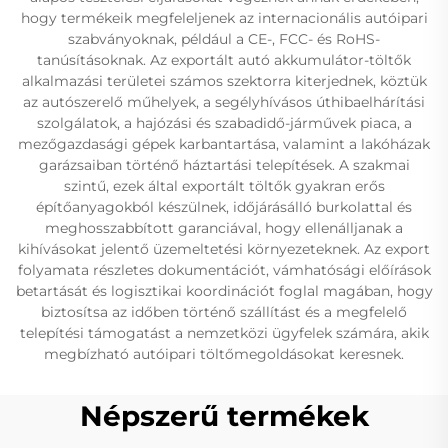
hogy termékeik megfeleljenek az internacionális autóipari
szabványoknak, például a CE-, FCC- és RoHS-
tanúsításoknak. Az exportált autó akkumulátor-töltők
alkalmazási területei számos szektorra kiterjednek, köztük
az autószerelő műhelyek, a segélyhívásos úthibaelhárítási
szolgálatok, a hajózási és szabadidő-járművek piaca, a
mezőgazdasági gépek karbantartása, valamint a lakóházak
garázsaiban történő háztartási telepítések. A szakmai
szintű, ezek által exportált töltők gyakran erős
építőanyagokból készülnek, időjárásálló burkolattal és
meghosszabbított garanciával, hogy ellenálljanak a
kihívásokat jelentő üzemeltetési környezeteknek. Az export
folyamata részletes dokumentációt, vámhatósági előírások
betartását és logisztikai koordinációt foglal magában, hogy
biztosítsa az időben történő szállítást és a megfelelő
telepítési támogatást a nemzetközi ügyfelek számára, akik
megbízható autóipari töltőmegoldásokat keresnek.
Népszerű termékek