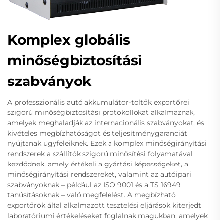
Komplex globális
minőségbiztosítási
szabványok
A professzionális autó akkumulátor-töltők exportőrei
szigorú minőségbiztosítási protokollokat alkalmaznak,
amelyek meghaladják az internacionális szabványokat, és
kivételes megbízhatóságot és teljesítménygaranciát
nyújtanak ügyfeleiknek. Ezek a komplex minőségirányítási
rendszerek a szállítók szigorú minősítési folyamatával
kezdődnek, amely értékeli a gyártási képességeket, a
minőségirányítási rendszereket, valamint az autóipari
szabványoknak – például az ISO 9001 és a TS 16949
tanúsításoknak – való megfelelést. A megbízható
exportőrök által alkalmazott tesztelési eljárások kiterjedt
laboratóriumi értékeléseket foglalnak magukban, amelyek