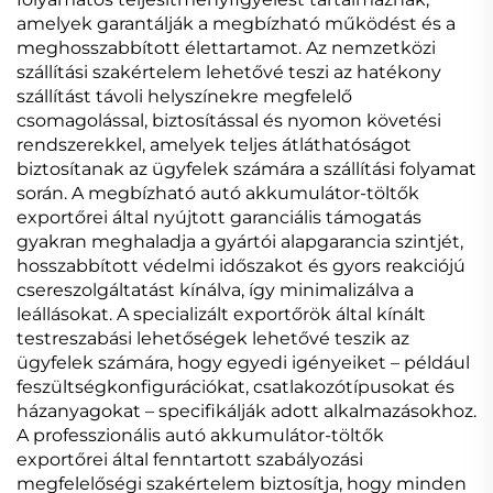
amelyek garantálják a megbízható működést és a
meghosszabbított élettartamot. Az nemzetközi
szállítási szakértelem lehetővé teszi az hatékony
szállítást távoli helyszínekre megfelelő
csomagolással, biztosítással és nyomon követési
rendszerekkel, amelyek teljes átláthatóságot
biztosítanak az ügyfelek számára a szállítási folyamat
során. A megbízható autó akkumulátor-töltők
exportőrei által nyújtott garanciális támogatás
gyakran meghaladja a gyártói alapgarancia szintjét,
hosszabbított védelmi időszakot és gyors reakciójú
csereszolgáltatást kínálva, így minimalizálva a
leállásokat. A specializált exportőrök által kínált
testreszabási lehetőségek lehetővé teszik az
ügyfelek számára, hogy egyedi igényeiket – például
feszültségkonfigurációkat, csatlakozótípusokat és
házanyagokat – specifikálják adott alkalmazásokhoz.
A professzionális autó akkumulátor-töltők
exportőrei által fenntartott szabályozási
megfelelőségi szakértelem biztosítja, hogy minden