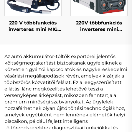
220 V többfunkciós
220V többfunkciós
inverteres mini MIG
inverteres mini
hegesztőgép MIG-140
vezeték nélküli
digitális jelvezérlésű
hegesztőgép Fcw-120
MIG hegesztőgép
digitális jelvezérlésű
Mig hegesztőgép
Az autó akkumulátor-töltők exportőrei jelentős
költségmegtakarítást biztosítanak ügyfeleiknek a
közvetlen gyártói kapcsolatok és nagykereskedelmi
vásárlási megállapodások révén, amelyek kizárják a
többszörös közvetítői felárat. Ez a leegyszerűsített
ellátási lánc megközelítés lehetővé teszi a
versenyképes árképzést, miközben fenntartja a
prémium minőségi szabványokat. Az ügyfelek
hozzáférhetnek olyan újító töltési technológiákhoz,
amelyek egyébként nem lennének elérhetők helyi
piacaikon, például fejlett intelligens
töltőrendszerekhez diagnosztikai funkciókkal és