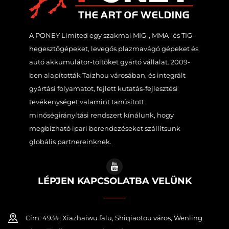
A PONEY Limited egy szakmai MIG-, MMA- és TIG-
hegesztőgépeket, levegős plazmavágó gépeket és
autó akkumulátor-töltőket gyártó vállalat. 2009-
ben alapították Taizhou városában, és integrált
gyártási folyamatot, fejlett kutatás-fejlesztési
tevékenységet valamint tanúsított
minőségirányítási rendszert kínálunk, hogy
megbízható ipari berendezéseket szállítsunk
globális partnereinknek.
LÉPJEN KAPCSOLATBA VELÜNK
Cím: 493#, Xiazhaiwu falu, Shiqiaotou város, Wenling