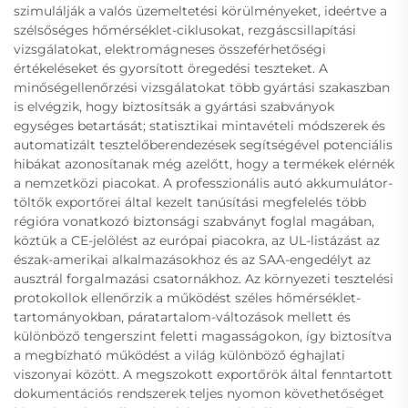
szimulálják a valós üzemeltetési körülményeket, ideértve a
szélsőséges hőmérséklet-ciklusokat, rezgáscsillapítási
vizsgálatokat, elektromágneses összeférhetőségi
értékeléseket és gyorsított öregedési teszteket. A
minőségellenőrzési vizsgálatokat több gyártási szakaszban
is elvégzik, hogy biztosítsák a gyártási szabványok
egységes betartását; statisztikai mintavételi módszerek és
automatizált tesztelőberendezések segítségével potenciális
hibákat azonosítanak még azelőtt, hogy a termékek elérnék
a nemzetközi piacokat. A professzionális autó akkumulátor-
töltők exportőrei által kezelt tanúsítási megfelelés több
régióra vonatkozó biztonsági szabványt foglal magában,
köztük a CE-jelölést az európai piacokra, az UL-listázást az
észak-amerikai alkalmazásokhoz és az SAA-engedélyt az
ausztrál forgalmazási csatornákhoz. Az környezeti tesztelési
protokollok ellenőrzik a működést széles hőmérséklet-
tartományokban, páratartalom-változások mellett és
különböző tengerszint feletti magasságokon, így biztosítva
a megbízható működést a világ különböző éghajlati
viszonyai között. A megszokott exportőrök által fenntartott
dokumentációs rendszerek teljes nyomon követhetőséget