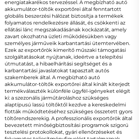
energiatakarékos tervezéssel. A megbízható autó
akkumulátor-töltők exportőrei által fenntartott
globális beszerzési hálózat biztosítja a termékek
folyamatos rendelkezésre állását, és csökkenti az
ellátási lánc megszakadásának kockázatát, amely
zavart okozhatna üzleti működésükben vagy
személyes járműveik karbantartási ütemtervében.
Ezek az exportőrök kimerítő műszaki támogatási
szolgáltatásokat nyújtanak, ideértve a telepítési
útmutatást, a hibaelhárítási segítséget és a
karbantartási javaslatokat tapasztalt autós
szakemberek által. A megbízható autó
akkumulátor-töltők exportőrei által kínált kiterjedt
termékválaszték különféle ügyfél-igényeket elégít
ki: a szezonális járműtároláshoz szükséges
alaptípusú lassú töltőktől kezdve a kereskedelmi
flották működtetéséhez szükséges összetett gyors
töltőrendszerekig. A professzionális exportőrök által
bevezetett minőségbiztosítási programok szigorú
tesztelési protokollokat, gyári ellenőrzéseket és
folyamatos teljesítményfigyelést tartalmaznak,