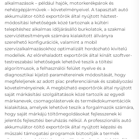
alkalmazások – például hajók, motorkerékpárok és
nehézgépjárművek – követelményeivel. A tapasztalt autó
akkumulátor-töltő exportőrök által nyújtott háztest-
módosítási lehetőségek közé tartoznak a kültéri
telepítéshez alkalmas időjárásálló burkolatok, a szakmai
szervizlétesítmények számára kialakított állványra
szerelhető konfigurációk, valamint a mobil
szervizalkalmazásokhoz optimalizált hordozható kivitelű
modellek. Az előrehaladott exportőrök által kínált szoftver-
testreszabási lehetőségek lehetővé teszik a töltési
algoritmusok, a felhasználói felület nyelve és a
diagnosztikai kijelző paramétereinek módosítását, hogy
megfeleljenek az adott piac preferenciáinak és szabályozási
követelményeinek. A megbízható exportőrök által nyújtott
saját márkásítási szolgáltatások közé tartozik az egyedi
márkanevek, csomagolástervek és termékdokumentációk
kialakítása, amelyek lehetővé teszik a forgalmazók számára,
hogy saját márkájú töltőmegoldásokat fejlesszenek ki
jelentős fejlesztési beruházás nélkül. A professzionális autó
akkumulátor-töltő exportőrök által nyújtott képzési és
műszaki támogatási programok biztosítják a termék