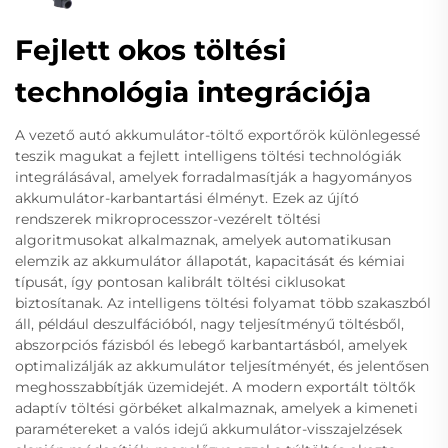
Fejlett okos töltési
technológia integrációja
A vezető autó akkumulátor-töltő exportőrök különlegessé
teszik magukat a fejlett intelligens töltési technológiák
integrálásával, amelyek forradalmasítják a hagyományos
akkumulátor-karbantartási élményt. Ezek az újító
rendszerek mikroprocesszor-vezérelt töltési
algoritmusokat alkalmaznak, amelyek automatikusan
elemzik az akkumulátor állapotát, kapacitását és kémiai
típusát, így pontosan kalibrált töltési ciklusokat
biztosítanak. Az intelligens töltési folyamat több szakaszból
áll, például deszulfációból, nagy teljesítményű töltésből,
abszorpciós fázisból és lebegő karbantartásból, amelyek
optimalizálják az akkumulátor teljesítményét, és jelentősen
meghosszabbítják üzemidejét. A modern exportált töltők
adaptív töltési görbéket alkalmaznak, amelyek a kimeneti
paramétereket a valós idejű akkumulátor-visszajelzések