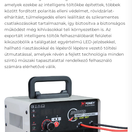
amelyek ezekbe az intelligens töltőkbe építettek, többek
között fordított polaritás elleni védelmet, rövidzárlat-
elhárítást, túlmelegedés elleni leállítást és szikramentes
csatlakozásokat tartalmaznak, így biztosítva a biztonságos
működést még kihívásokkal teli környezetben is. Az
exportált intelligens töltők felhasználóbarát felületei
kiküszöbölik a találgatást egyértelmű LED-jelzésekkel,
hallható riasztásokkal és lépésről lépésre vezető töltési
útmutatással, amelyek révén a fejlett technológia minden
szintű műszaki tapasztalattal rendelkező felhasználó
számára elérhetővé válik.