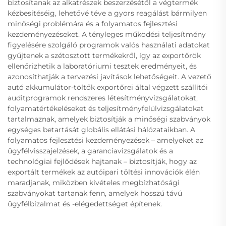
biztosítanak az alkatrészek beszerzésétől a végtermék
kézbesítéséig, lehetővé téve a gyors reagálást bármilyen
minőségi problémára és a folyamatos fejlesztési
kezdeményezéseket. A tényleges működési teljesítmény
figyelésére szolgáló programok valós használati adatokat
gyűjtenek a szétosztott termékekről, így az exportőrök
ellenőrizhetik a laboratóriumi tesztek eredményeit, és
azonosíthatják a tervezési javítások lehetőségeit. A vezető
autó akkumulátor-töltők exportőrei által végzett szállítói
auditprogramok rendszeres létesítményvizsgálatokat,
folyamatértékeléseket és teljesítményfelülvizsgálatokat
tartalmaznak, amelyek biztosítják a minőségi szabványok
egységes betartását globális ellátási hálózataikban. A
folyamatos fejlesztési kezdeményezések – amelyeket az
ügyfélvisszajelzések, a garanciavizsgálatok és a
technológiai fejlődések hajtanak – biztosítják, hogy az
exportált termékek az autóipari töltési innovációk élén
maradjanak, miközben kivételes megbízhatósági
szabványokat tartanak fenn, amelyek hosszú távú
ügyfélbizalmat és -elégedettséget építenek.