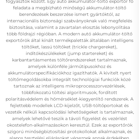
fogyasztók között. Egy autó akkumulátor-töltő exportőr fő
feladata a megbízható minőségű akkumulátor-töltő
berendezések beszerzése ismert gyártóktól, az
internacionális biztonsági szabványoknak való megfelelés
biztosítása, valamint a zavartalan elosztás lebonyolítása
több földrajzi régióban. A modern autó akkumulátor-töltő
exportőrök által kínált termékpaletták általában intelligens
töltőket, lassú töltőket (trickle chargereket),
indítókészülékeket (jump startereket) és
karbantartásmentes töltőrendszereket tartalmaznak,
amelyek különféle járműtípusokhoz és
akkumulátorspecifikációkhoz igazíthatók. A kivitelt nyert
töltőmegoldásokba integrált technológiai funkciók közé
tartoznak az intelligens mikroprocesszorvezérlések,
többfokozatú töltési algoritmusok, fordított
polaritásvédelem és hőmérséklet-kiegyenlítő rendszerek. A
fejlettebb modellek LCD-kijelzőt, USB-töltőportokat és
vezeték nélküli kapcsolódási lehetőségeket is tartalmaznak,
amelyek lehetővé teszik a távoli figyelést és vezérlést
okostelefon-alkalmazásokon keresztül. Ezek az exportőrök
szigorú minőségbiztosítási protokollokat alkalmaznak, és
alapos tesztelési eljárásokat végeznek annak érdekében,