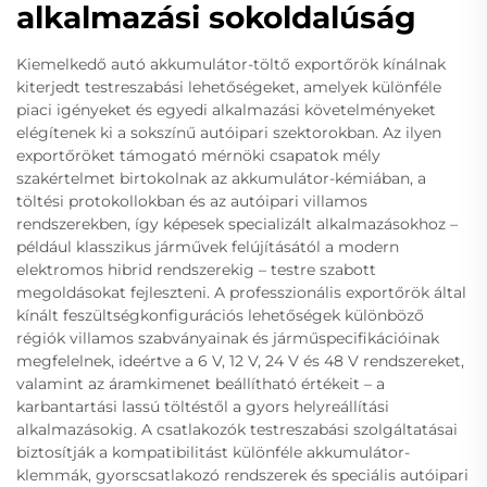
alkalmazási sokoldalúság
Kiemelkedő autó akkumulátor-töltő exportőrök kínálnak
kiterjedt testreszabási lehetőségeket, amelyek különféle
piaci igényeket és egyedi alkalmazási követelményeket
elégítenek ki a sokszínű autóipari szektorokban. Az ilyen
exportőröket támogató mérnöki csapatok mély
szakértelmet birtokolnak az akkumulátor-kémiában, a
töltési protokollokban és az autóipari villamos
rendszerekben, így képesek specializált alkalmazásokhoz –
például klasszikus járművek felújításától a modern
elektromos hibrid rendszerekig – testre szabott
megoldásokat fejleszteni. A professzionális exportőrök által
kínált feszültségkonfigurációs lehetőségek különböző
régiók villamos szabványainak és járműspecifikációinak
megfelelnek, ideértve a 6 V, 12 V, 24 V és 48 V rendszereket,
valamint az áramkimenet beállítható értékeit – a
karbantartási lassú töltéstől a gyors helyreállítási
alkalmazásokig. A csatlakozók testreszabási szolgáltatásai
biztosítják a kompatibilitást különféle akkumulátor-
klemmák, gyorscsatlakozó rendszerek és speciális autóipari