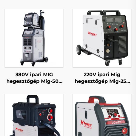
380V ipari MIG
220V ipari Mig
hegesztőgép Mig-500
hegesztőgép Mig-250
dupla impulzusos
többfunkciós CO2
vízhűtéses szinergiás
gázzal védett Mig/Mag
rendszer
hegesztőgép