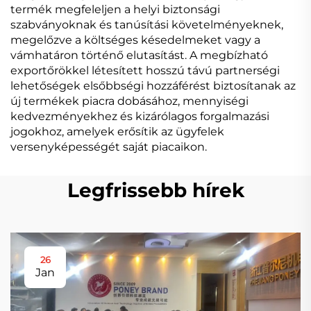
termék megfeleljen a helyi biztonsági
szabványoknak és tanúsítási követelményeknek,
megelőzve a költséges késedelmeket vagy a
vámhatáron történő elutasítást. A megbízható
exportőrökkel létesített hosszú távú partnerségi
lehetőségek elsőbbségi hozzáférést biztosítanak az
új termékek piacra dobásához, mennyiségi
kedvezményekhez és kizárólagos forgalmazási
jogokhoz, amelyek erősítik az ügyfelek
versenyképességét saját piacaikon.
Legfrissebb hírek
26
Jan