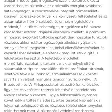
alapján módosítják, megelőzve ezzel a túltöltés okozta
károsodást, és biztosítva az optimális energiatovábbítási
hatékonyságot. A rendszerekbe integrált hőmérséklet-
kiegyenlítő érzékelők figyelik a környezeti feltételeket és az
akkumulátor hőmérsékletét, és ennek megfelelően
módosítják a töltési sebességet, megelőzve a hő okozta
károsodást extrém időjárási viszonyok mellett. A prémium
minőségű exportált töltőkbe épített diagnosztikai funkciók
részletes akkumulátor-egészségértékelést nyújtanak,
amelyek feszültségszinteket, belső ellenállásméréseket és
kapacitásbecsléseket jelenítenek meg intuitív digitális
felületeken keresztül. A fejlettebb modellek
memóriafunkciókat is tartalmaznak, amelyek eltérő
akkumulátor-típusokhoz külön töltési profilokat tárolnak,
lehetővé téve a különböző járműalkalmazások közötti
zavartalan váltást manuális újraconfiguráció nélkül. A
Bluetooth- és WiFi-kapcsolatot biztosító funkciók távoli
figyelést és vezérlést tesznek lehetővé okostelefonos
alkalmazásokon keresztül, így a felhasználók nyomon
követhetik a töltés haladását, értesítéseket kaphatnak a
folyamat befejezéséről, és részletes töltési előzményeket
tekinthetnek meg. A biztonsági védelmi rendszerek,