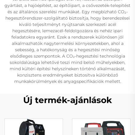
gyártást, a hajóépítést, az építőipart, a csővezeték-telepítést
és az általános szerelési munkákat. Egy megbízható CO₂-
hegesztőrendszer-szolgáltató biztosítja, hogy berendezései
kiváló teljesítményt nyújtsanak szerkezeti acél
hegesztésére, lemezacél-feldolgozásra és nehéz ipari
feladatokra egyaránt. Ezek a rendszerek különösen jól
alkalmazhatók nagytermelési környezetekben, ahol a
sebesség, a hatékonyság és a hegesztési minőség
elsődleges szempontok. A CO₂-hegesztési technológia
sokoldalúsága lehetővé teszi mind belső műhelyekben,
mind kültéri építési helyszíneken történő alkalmazását,
konzisztens eredményeket biztosítva különböző
munkakörülmények és anyagspecifikációk mellett.
Új termék-ajánlások