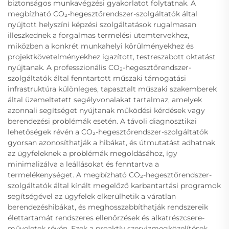
biztonságos munkavégzési gyakorlatot folytatnak. A
megbízható CO₂-hegesztőrendszer-szolgáltatók által
nyújtott helyszíni képzési szolgáltatások rugalmasan
illeszkednek a forgalmas termelési ütemtervekhez,
miközben a konkrét munkahelyi körülményekhez és
projektkövetelményekhez igazított, testreszabott oktatást
nyújtanak. A professzionális CO₂-hegesztőrendszer-
szolgáltatók által fenntartott műszaki támogatási
infrastruktúra különleges, tapasztalt műszaki szakemberek
által üzemeltetett segélyvonalakat tartalmaz, amelyek
azonnali segítséget nyújtanak működési kérdések vagy
berendezési problémák esetén. A távoli diagnosztikai
lehetőségek révén a CO₂-hegesztőrendszer-szolgáltatók
gyorsan azonosíthatják a hibákat, és útmutatást adhatnak
az ügyfeleknek a problémák megoldásához, így
minimalizálva a leállásokat és fenntartva a
termelékenységet. A megbízható CO₂-hegesztőrendszer-
szolgáltatók által kínált megelőző karbantartási programok
segítségével az ügyfelek elkerülhetik a váratlan
berendezéshibákat, és meghosszabbíthatják rendszereik
élettartamát rendszeres ellenőrzések és alkatrészcsere-
műveletek révén. Ezek a proaktív szervizmegközelítések