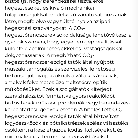
biztosítja, hogy berendezései tiszta, erős
hegesztéseket és kiváló mechanikai
tulajdonságokkal rendelkező varratokat hozzanak
létre, megfelelve vagy túlszárnyalva az ipari
hegesztési szabványokat. A CO₂-
hegesztőrendszerek sokoldalúsága lehetővé teszi a
gyártók számára, hogy egyetlen gépbeállítással
különféle acélminőségekkel és -vastagságokkal
dolgozhassanak. A megbízható CO₂-
hegesztőrendszer-szolgáltatók által nyújtott
műszaki támogatás és szervizelési lehetőség
biztonságot nyújt azoknak a vállalkozásoknak,
amelyek folyamatos üzemeltetésre építik
működésüket. Ezek a szolgáltatók kiterjedt
szervízhálózatot fenntartva gyors reakcióidőt
biztosítanak műszaki problémák vagy berendezés-
karbantartási igények esetén. A hitelesített CO₂-
hegesztőrendszer-szolgáltatók által biztosított
fogyóeszközök és pótalkatrészek széles választéka
csökkenti a készletgazdálkodási költségeket, és
minimalizálja a termelési megszakításokat.