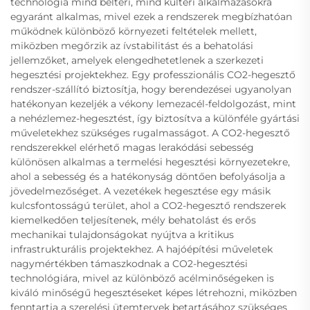
technológia mind beltéri, mind kültéri alkalmazásokra
egyaránt alkalmas, mivel ezek a rendszerek megbízhatóan
működnek különböző környezeti feltételek mellett,
miközben megőrzik az ívstabilitást és a behatolási
jellemzőket, amelyek elengedhetetlenek a szerkezeti
hegesztési projektekhez. Egy professzionális CO2-hegesztő
rendszer-szállító biztosítja, hogy berendezései ugyanolyan
hatékonyan kezeljék a vékony lemezacél-feldolgozást, mint
a nehézlemez-hegesztést, így biztosítva a különféle gyártási
műveletekhez szükséges rugalmasságot. A CO2-hegesztő
rendszerekkel elérhető magas lerakódási sebesség
különösen alkalmas a termelési hegesztési környezetekre,
ahol a sebesség és a hatékonyság döntően befolyásolja a
jövedelmezőséget. A vezetékek hegesztése egy másik
kulcsfontosságú terület, ahol a CO2-hegesztő rendszerek
kiemelkedően teljesítenek, mély behatolást és erős
mechanikai tulajdonságokat nyújtva a kritikus
infrastrukturális projektekhez. A hajóépítési műveletek
nagymértékben támaszkodnak a CO2-hegesztési
technológiára, mivel az különböző acélminőségeken is
kiváló minőségű hegesztéseket képes létrehozni, miközben
fenntartja a szerelési ütemtervek betartásához szükséges