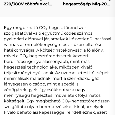
220/380V többfunkciós
hegesztőgép Mig-200
Mig hegesztőgép Mig-
dupla impulzusos LCD
250 dupla impulzusos
digitális szabályozású
digitális szabályozású
szinergikus
szinergikus
hegesztőgép
Egy megbízható CO₂-hegesztőrendszer-
hegesztőgép
szolgáltatóval való együttműködés számos
gyakorlati előnnyel jár, amelyek közvetlenül hatással
vannak a termelékenységre és az üzemeltetési
hatékonyságra. A költséghatékonyság a fő előny,
mivel a CO₂-hegesztőrendszerek kezdeti
beruházási igénye alacsonyabb, mint más
hegesztési technológiáké, miközben kiváló
teljesítményt nyújtanak. Az üzemeltetési költségek
minimálisak maradnak, mert a szén-dioxid gáz
lényegesen olcsóbb, mint a speciális
védőgázelegyek, így csökkentve a nagy
mennyiségű hegesztési műveletek folyamatos
költségeit. Egy megbízható CO₂-hegesztőrendszer-
szolgáltató olyan berendezéseket kínál, amelyek
kiváló behatolási képességgel rendelkeznek, ezért