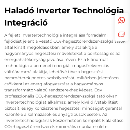
Haladó Inverter Technológia
Integráció
A fejlett invertertechnológia integrálása forradalmi
fejlődést jelent a vezető CO₂-hegesztőrendszer-szolgáltatók
által kínált megoldásokban, amely átalakítja a
hagyományos hegesztési műveleteket a pontosság és az
energiahatékonyság javulása révén. Ez a kifinomult
technológia a bemeneti energiát magasfrekvenciás
váltóárammá alakítja, lehetővé téve a hegesztési
paraméterek pontos szabályozását, miközben jelentősen
csökkenti az energiafogyasztást a hagyományos
transzformátor-alapú rendszerekhez képest. Egy
professzionális CO₂-hegesztőrendszer-szolgáltató olyan
invertertechnológiát alkalmaz, amely kiváló ívstabilitást
biztosít, és így konzisztens hegesztési minőséget garantál
különféle alkalmazások és anyagtípusok esetén. Az
invertertechnológiának köszönhetően kompakt kialakítású
CO₂-hegesztőrendszerek minimális munkaterületet