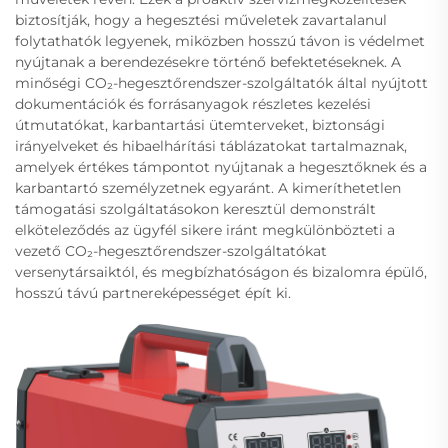
biztosítják, hogy a hegesztési műveletek zavartalanul
folytathatók legyenek, miközben hosszú távon is védelmet
nyújtanak a berendezésekre történő befektetéseknek. A
minőségi CO₂-hegesztőrendszer-szolgáltatók által nyújtott
dokumentációk és forrásanyagok részletes kezelési
útmutatókat, karbantartási ütemterveket, biztonsági
irányelveket és hibaelhárítási táblázatokat tartalmaznak,
amelyek értékes támpontot nyújtanak a hegesztőknek és a
karbantartó személyzetnek egyaránt. A kimeríthetetlen
támogatási szolgáltatásokon keresztül demonstrált
elköteleződés az ügyfél sikere iránt megkülönbözteti a
vezető CO₂-hegesztőrendszer-szolgáltatókat
versenytársaiktól, és megbízhatóságon és bizalomra épülő,
hosszú távú partnereképességet épít ki.