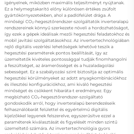
igényelnek, miközben maximális teljesítményt nyújtanak.
Ez a helymegtakarító előny különösen értékes zsúfolt
gyártókörnyezetekben, ahol a padlófelület drága. A
minőségi CO₂-hegesztőrendszer-szolgáltatók inverteralapú
rendszereinek könnyű szerkezete növeli a hordozhatóságot,
így ezek a gépek ideálisak mezői hegesztési feladatokhoz és
mobil javítási szolgáltatásokhoz. Az invertertechnológiában
rejlő digitális vezérlési lehetőségek lehetővé teszik a
hegesztési paraméterek pontos beállítását, így az
üzemeltetők kivételes pontossággal tudják finomhangolni
a feszültséget, az áramerősséget és a huzaladagolási
sebességet. Ez a szabályozási szint biztosítja az optimális
hegesztési körülményeket az adott anyagkombinációkhoz
és illesztési konfigurációkhoz, ami kiváló hegesztési
minőséget és csökkent hibaráta-t eredményez. Egy
megbízható CO₂-hegesztőrendszer-szolgáltató
gondoskodik arról, hogy inverteralapú berendezéseik
felhasználóbarát felülettel és egyértelmű digitális
kijelzőkkel legyenek felszerelve, egyszerűsítve ezzel a
paraméterek kiválasztását és figyelését minden szintű
üzemeltető számára. Az invertertechnológia gyors