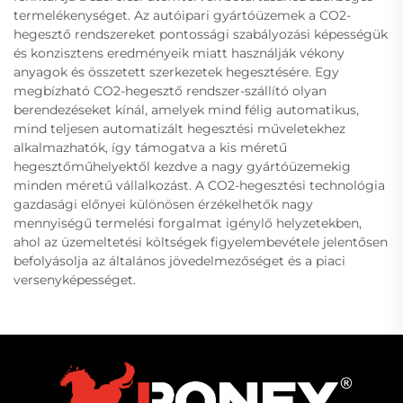
termelékenységet. Az autóipari gyártóüzemek a CO2-
hegesztő rendszereket pontossági szabályozási képességük
és konzisztens eredményeik miatt használják vékony
anyagok és összetett szerkezetek hegesztésére. Egy
megbízható CO2-hegesztő rendszer-szállító olyan
berendezéseket kínál, amelyek mind félig automatikus,
mind teljesen automatizált hegesztési műveletekhez
alkalmazhatók, így támogatva a kis méretű
hegesztőműhelyektől kezdve a nagy gyártóüzemekig
minden méretű vállalkozást. A CO2-hegesztési technológia
gazdasági előnyei különösen érzékelhetők nagy
mennyiségű termelési forgalmat igénylő helyzetekben,
ahol az üzemeltetési költségek figyelembevétele jelentősen
befolyásolja az általános jövedelmezőséget és a piaci
versenyképességet.