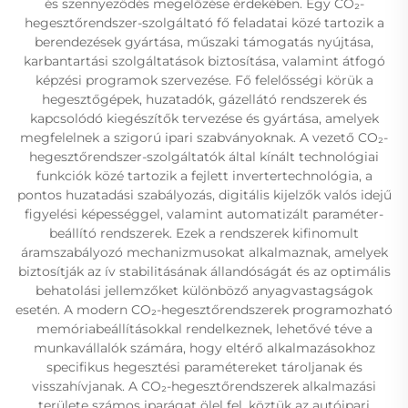
és szennyeződés megelőzése érdekében. Egy CO₂-
hegesztőrendszer-szolgáltató fő feladatai közé tartozik a
berendezések gyártása, műszaki támogatás nyújtása,
karbantartási szolgáltatások biztosítása, valamint átfogó
képzési programok szervezése. Fő felelősségi körük a
hegesztőgépek, huzatadók, gázellátó rendszerek és
kapcsolódó kiegészítők tervezése és gyártása, amelyek
megfelelnek a szigorú ipari szabványoknak. A vezető CO₂-
hegesztőrendszer-szolgáltatók által kínált technológiai
funkciók közé tartozik a fejlett invertertechnológia, a
pontos huzatadási szabályozás, digitális kijelzők valós idejű
figyelési képességgel, valamint automatizált paraméter-
beállító rendszerek. Ezek a rendszerek kifinomult
áramszabályozó mechanizmusokat alkalmaznak, amelyek
biztosítják az ív stabilitásának állandóságát és az optimális
behatolási jellemzőket különböző anyagvastagságok
esetén. A modern CO₂-hegesztőrendszerek programozható
memóriabeállításokkal rendelkeznek, lehetővé téve a
munkavállalók számára, hogy eltérő alkalmazásokhoz
specifikus hegesztési paramétereket tároljanak és
visszahívjanak. A CO₂-hegesztőrendszerek alkalmazási
területe számos iparágat ölel fel, köztük az autóipari