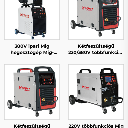
380V ipari Mig
Kétfeszültségű
hegesztőgép Mig-
220/380V többfunkciós
350/Mig-500 különálló
Mig hegesztőgép Mig-
huzaladagolóval,
250 dupla impulzusos
többfunkciós CO2
LCD digitális
gázzal védett Mig/Mag
szabályozású
hegesztőgép
szinergikus
hegesztőgép
Kétfeszültségű
220V többfunkciós Mig