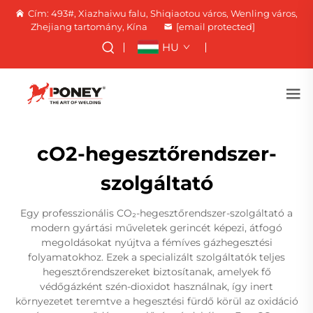
Cím: 493#, Xiazhaiwu falu, Shiqiaotou város, Wenling város,
Zhejiang tartomány, Kína
[email protected]
HU
cO2-hegesztőrendszer-
szolgáltató
Egy professzionális CO₂-hegesztőrendszer-szolgáltató a
modern gyártási műveletek gerincét képezi, átfogó
megoldásokat nyújtva a fémíves gázhegesztési
folyamatokhoz. Ezek a specializált szolgáltatók teljes
hegesztőrendszereket biztosítanak, amelyek fő
védőgázként szén-dioxidot használnak, így inert
környezetet teremtve a hegesztési fürdő körül az oxidáció