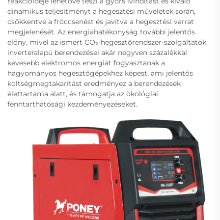
reakcióideje lehetővé teszi a gyors ívindítást és kiváló
dinamikus teljesítményt a hegesztési műveletek során,
csökkentve a fröccsenést és javítva a hegesztési varrat
megjelenését. Az energiahatékonyság további jelentős
előny, mivel az ismert CO₂-hegesztőrendszer-szolgáltatók
inverteralapú berendezései akár negyven százalékkal
kevesebb elektromos energiát fogyasztanak a
hagyományos hegesztőgépekhez képest, ami jelentős
költségmegtakarítást eredményez a berendezések
élettartama alatt, és támogatja az ökológiai
fenntarthatósági kezdeményezéseket.