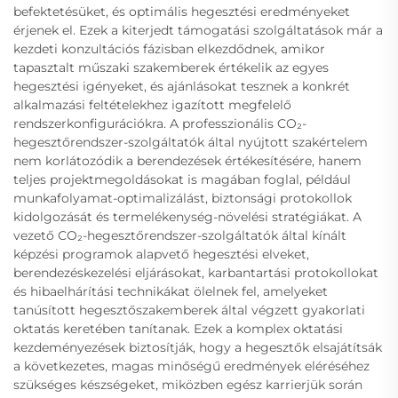
befektetésüket, és optimális hegesztési eredményeket
érjenek el. Ezek a kiterjedt támogatási szolgáltatások már a
kezdeti konzultációs fázisban elkezdődnek, amikor
tapasztalt műszaki szakemberek értékelik az egyes
hegesztési igényeket, és ajánlásokat tesznek a konkrét
alkalmazási feltételekhez igazított megfelelő
rendszerkonfigurációkra. A professzionális CO₂-
hegesztőrendszer-szolgáltatók által nyújtott szakértelem
nem korlátozódik a berendezések értékesítésére, hanem
teljes projektmegoldásokat is magában foglal, például
munkafolyamat-optimalizálást, biztonsági protokollok
kidolgozását és termelékenység-növelési stratégiákat. A
vezető CO₂-hegesztőrendszer-szolgáltatók által kínált
képzési programok alapvető hegesztési elveket,
berendezéskezelési eljárásokat, karbantartási protokollokat
és hibaelhárítási technikákat ölelnek fel, amelyeket
tanúsított hegesztőszakemberek által végzett gyakorlati
oktatás keretében tanítanak. Ezek a komplex oktatási
kezdeményezések biztosítják, hogy a hegesztők elsajátítsák
a következetes, magas minőségű eredmények eléréséhez
szükséges készségeket, miközben egész karrierjük során