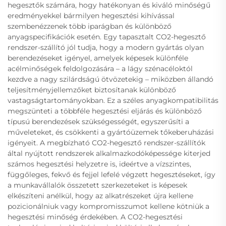
hegesztők számára, hogy hatékonyan és kiváló minőségű
eredményekkel bármilyen hegesztési kihívással
szembenézzenek több iparágban és különböző
anyagspecifikációk esetén. Egy tapasztalt CO2-hegesztő
rendszer-szállító jól tudja, hogy a modern gyártás olyan
berendezéseket igényel, amelyek képesek különféle
acélminőségek feldolgozására – a lágy szénacéloktól
kezdve a nagy szilárdságú ötvözetekig – miközben állandó
teljesítményjellemzőket biztosítanak különböző
vastagságtartományokban. Ez a széles anyagkompatibilitás
megszünteti a többféle hegesztési eljárás és különböző
típusú berendezések szükségességét, egyszerűsíti a
műveleteket, és csökkenti a gyártóüzemek tőkeberuházási
igényeit. A megbízható CO2-hegesztő rendszer-szállítók
által nyújtott rendszerek alkalmazkodóképessége kiterjed
számos hegesztési helyzetre is, ideértve a vízszintes,
függőleges, fekvő és fejjel lefelé végzett hegesztéseket, így
a munkavállalók összetett szerkezeteket is képesek
elkészíteni anélkül, hogy az alkatrészeket újra kellene
pozicionálniuk vagy kompromisszumot kellene kötniük a
hegesztési minőség érdekében. A CO2-hegesztési