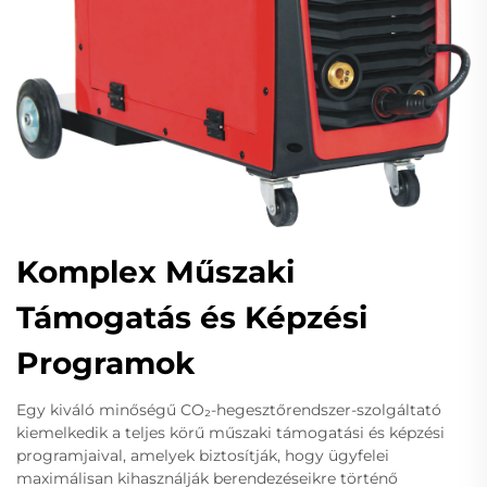
Komplex Műszaki
Támogatás és Képzési
Programok
Egy kiváló minőségű CO₂-hegesztőrendszer-szolgáltató
kiemelkedik a teljes körű műszaki támogatási és képzési
programjaival, amelyek biztosítják, hogy ügyfelei
maximálisan kihasználják berendezéseikre történő