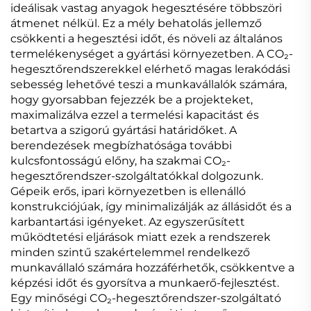
ideálisak vastag anyagok hegesztésére többszöri
átmenet nélkül. Ez a mély behatolás jellemző
csökkenti a hegesztési időt, és növeli az általános
termelékenységet a gyártási környezetben. A CO₂-
hegesztőrendszerekkel elérhető magas lerakódási
sebesség lehetővé teszi a munkavállalók számára,
hogy gyorsabban fejezzék be a projekteket,
maximalizálva ezzel a termelési kapacitást és
betartva a szigorú gyártási határidőket. A
berendezések megbízhatósága további
kulcsfontosságú előny, ha szakmai CO₂-
hegesztőrendszer-szolgáltatókkal dolgozunk.
Gépeik erős, ipari környezetben is ellenálló
konstrukciójúak, így minimalizálják az állásidőt és a
karbantartási igényeket. Az egyszerűsített
működtetési eljárások miatt ezek a rendszerek
minden szintű szakértelemmel rendelkező
munkavállaló számára hozzáférhetők, csökkentve a
képzési időt és gyorsítva a munkaerő-fejlesztést.
Egy minőségi CO₂-hegesztőrendszer-szolgáltató