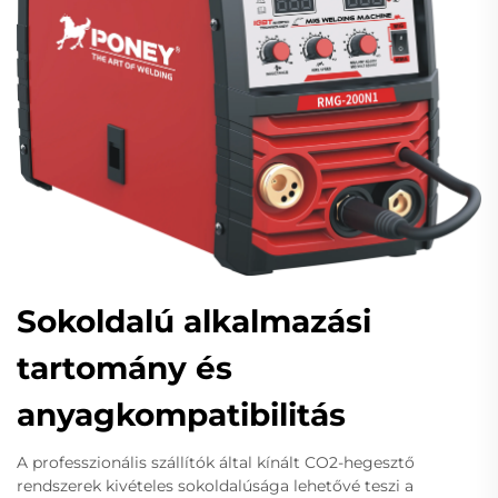
Sokoldalú alkalmazási
tartomány és
anyagkompatibilitás
A professzionális szállítók által kínált CO2-hegesztő
rendszerek kivételes sokoldalúsága lehetővé teszi a