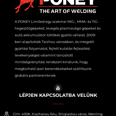
A PONEY Limited egy szakmai MIG-, MMA- és TIG-
hegesztőgépeket, levegős plazmavágó gépeket és
autó akkumulátor-töltőket gyártó vállalat. 2009-
ben alapították Taizhou városában, és integrált
gyártási folyamatot, fejlett kutatás-fejlesztési
tevékenységet valamint tanúsított
minőségirányítási rendszert kínálunk, hogy
megbízható ipari berendezéseket szállítsunk
globális partnereinknek.
LÉPJEN KAPCSOLATBA VELÜNK
Cím: 493#, Xiazhaiwu falu, Shiqiaotou város, Wenling