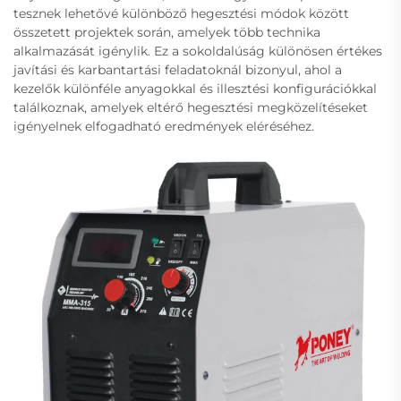
tesznek lehetővé különböző hegesztési módok között
összetett projektek során, amelyek több technika
alkalmazását igénylik. Ez a sokoldalúság különösen értékes
javítási és karbantartási feladatoknál bizonyul, ahol a
kezelők különféle anyagokkal és illesztési konfigurációkkal
találkoznak, amelyek eltérő hegesztési megközelítéseket
igényelnek elfogadható eredmények eléréséhez.