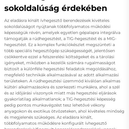
sokoldalúság érdekében
Az eladásra kínált ívhegesztő berendezések kivételes
sokoldalúságot nyújtanak többfolyamatos működési
képességük révén, amelyek egyetlen gépalapra integrálva
támogatják a rúdhegesztést, a TIG-hegesztést és a MIG-
hegesztést. Ez a komplex funkciókészlet megszünteti a
több speciális hegesztőgép szükségességét, jelentősen
csökkentve ezzel a felszerelési költségeket és a tárolási
igényeket, miközben a kezelők számára rugalmasságot
biztosít a különféle hegesztési feladatok megoldásához,
megfelelő technikák alkalmazásával az adott alkalmazási
területeken. A rúdhegesztési üzemmód kiválóan alkalmas
kültéri alkalmazásokra és szerkezeti munkákra, ahol a szél
és az időjárási viszonyok miatt más hegesztési eljárások
gyakorlatilag alkalmatlanok; a TIG-hegesztési képesség
pedig pontos munkavégzést tesz lehetővé vékony
anyagokon és exotikus ötvözeteken, ahol kivételes minőség
és megjelenés szükséges. Az eladásra kínált,
többfolyamatos működésre konfigurált ívhegesztő