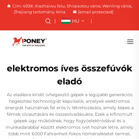
Cím: 493#, Xiazhaiwu falu, Shiqiaotou város, Wenling város,
Zhejiang tartomány, Kína
[email protected]
HU
elektromos íves összefúvók
eladó
Az eladásra kínált ívhegesztő gépek a legújabb generációs
hegesztési technológiát képviselik, amelyek elektromos
energiát használnak fel erős ív létrehozására, amely képes a
fémek olvasztására és összeolvadásukra. Ezek a kifinomult
gépek úgy működnek, hogy fogyóelektródával és a
munkadarabbal között elektromos ívet hoznak létre, amely
több mint 6000 Fahrenheit-fokos hőmérsékletet termel,