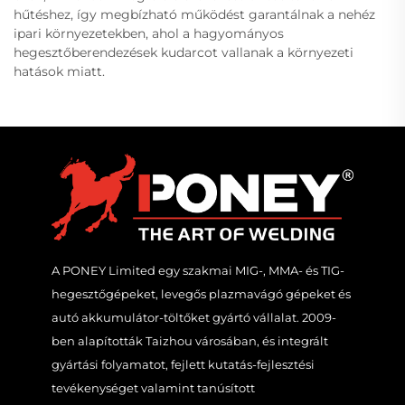
hűtéshez, így megbízható működést garantálnak a nehéz
ipari környezetekben, ahol a hagyományos
hegesztőberendezések kudarcot vallanak a környezeti
hatások miatt.
A PONEY Limited egy szakmai MIG-, MMA- és TIG-
hegesztőgépeket, levegős plazmavágó gépeket és
autó akkumulátor-töltőket gyártó vállalat. 2009-
ben alapították Taizhou városában, és integrált
gyártási folyamatot, fejlett kutatás-fejlesztési
tevékenységet valamint tanúsított