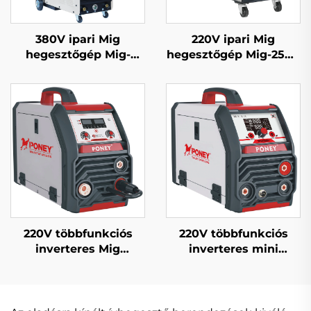
380V ipari Mig
220V ipari Mig
hegesztőgép Mig-
hegesztőgép Mig-250R
350/Mig-500 különálló
többfunkciós CO2
huzaladagolóval,
gázzal védett Mig/Mag
többfunkciós CO2
hegesztőgép
gázzal védett Mig/Mag
hegesztőgép
220V többfunkciós
220V többfunkciós
inverteres Mig
inverteres mini
hegesztőgép Mig-160
vezeték nélküli
digitális jelvezérlésű
hegesztőgép Fcw-120
szinergikus Mig
digitális jelvezérlésű
hegesztőgép
Mig hegesztőgép