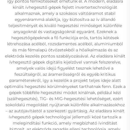
így pontos fémkötéseket érhetünk el. A modern, eladásra
kínált ívhegesztő gépek fejlett invertertechnológiát
alkalmaznak, amely a szokásos váltóáramot stabil
egyenárammá alakítja, így biztosítva az ív állandó
teljesítményét és kiváló hegesztési minőséget különféle
anyagoknál és vastagságoknál egyaránt. Ezeknek a
hegesztőgépeknek a fő funkciója erős, tartós kötések
létrehozása acélból, rozsdamentes acélból, alumíniumból
és más fémalapú ötvözetekből a hőalkalmazás és az
elektróda kezelés pontos szabályozásával. Az eladásra kínált
ívhegesztő gépek digitális kijelzővel vannak felszerelve,
amelyek valós idejű figyelést tesznek lehetővé a
feszültségről, az áramerősségről és egyéb kritikus
paraméterekről, így a kezelők a projekt teljes ideje alatt
optimális hegesztési körülményeket tarthatnak fenn. Ezek a
gépek többféle hegesztési módot kínálnak, például kézi
(szálhegesztés), TIG- és MIG-hegesztési lehetőséget, ezért
sokoldalú megoldást nyújtanak különféle alkalmazásokhoz
– az autójavítástól a szerkezeti gyártásig. Az eladásra kínált
ívhegesztő gépek technológiai jellemzői közé tartozik a
melegindítási funkció, amely megbízható ívindítást
biztosít, az elektróda ragadás elleni technológia, amely