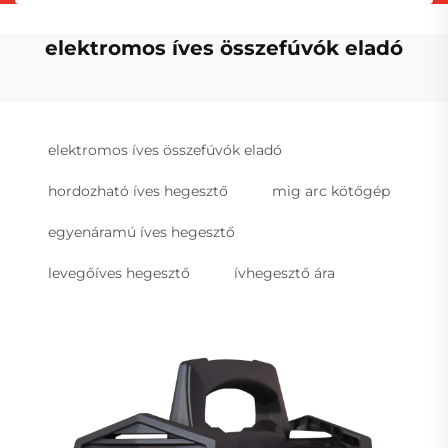
elektromos íves összefúvók eladó
elektromos íves összefúvók eladó
hordozható íves hegesztő
mig arc kötőgép
egyenáramú íves hegesztő
levegőíves hegesztő
ívhegesztő ára