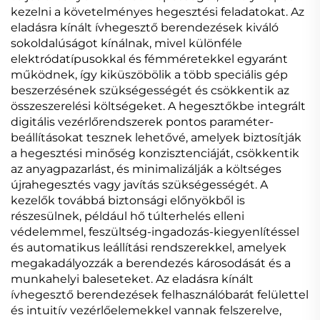
kezelni a követelményes hegesztési feladatokat. Az
eladásra kínált ívhegesztő berendezések kiváló
sokoldalúságot kínálnak, mivel különféle
elektródatípusokkal és fémméretekkel egyaránt
működnek, így kiküszöbölik a több speciális gép
beszerzésének szükségességét és csökkentik az
összeszerelési költségeket. A hegesztőkbe integrált
digitális vezérlőrendszerek pontos paraméter-
beállításokat tesznek lehetővé, amelyek biztosítják
a hegesztési minőség konzisztenciáját, csökkentik
az anyagpazarlást, és minimalizálják a költséges
újrahegesztés vagy javítás szükségességét. A
kezelők továbbá biztonsági előnyökből is
részesülnek, például hő túlterhelés elleni
védelemmel, feszültség-ingadozás-kiegyenlítéssel
és automatikus leállítási rendszerekkel, amelyek
megakadályozzák a berendezés károsodását és a
munkahelyi baleseteket. Az eladásra kínált
ívhegesztő berendezések felhasználóbarát felülettel
és intuitív vezérlőelemekkel vannak felszerelve,