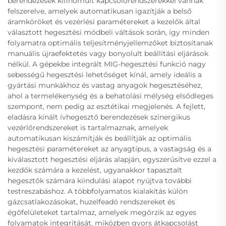
berendezések kifinomult kapcsolórendszerekkel vannak
felszerelve, amelyek automatikusan igazítják a belső
áramköröket és vezérlési paramétereket a kezelők által
választott hegesztési módbeli váltások során, így minden
folyamatra optimális teljesítményjellemzőket biztosítanak
manuális újraefektetés vagy bonyolult beállítási eljárások
nélkül. A gépekbe integrált MIG-hegesztési funkció nagy
sebességű hegesztési lehetőséget kínál, amely ideális a
gyártási munkákhoz és vastag anyagok hegesztéséhez,
ahol a termelékenység és a behatolási mélység elsődleges
szempont, nem pedig az esztétikai megjelenés. A fejlett,
eladásra kínált ívhegesztő berendezések szinergikus
vezérlőrendszereket is tartalmaznak, amelyek
automatikusan kiszámítják és beállítják az optimális
hegesztési paramétereket az anyagtípus, a vastagság és a
kiválasztott hegesztési eljárás alapján, egyszerűsítve ezzel a
kezdők számára a kezelést, ugyanakkor tapasztalt
hegesztők számára kiindulási alapot nyújtva további
testreszabáshoz. A többfolyamatos kialakítás külön
gázcsatlakozásokat, huzelfeadó rendszereket és
égőfelületeket tartalmaz, amelyek megőrzik az egyes
folyamatok integritását, miközben gyors átkapcsolást