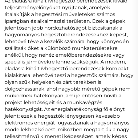
Az eladásra kínált ívhegesztő berendezések kiváló
teljesítményelőnyöket nyújtanak, amelyek
átalakítják a hegesztési műveleteket számos
iparágban és alkalmazási területen. Ezek a gépek
jelentősen jobb hordozhatóságot biztosítanak a
hagyományos hegesztőberendezésekhez képest,
lehetővé téve a kezelők számára, hogy könnyedén
szállítsák őket a különböző munkaterületekre
anélkül, hogy nehéz emelőberendezésekre vagy
speciális járművekre lenne szükségük. A modern,
eladásra kínált ívhegesztő berendezések kompakt
kialakítása lehetővé teszi a hegesztők számára, hogy
olyan szűk helyeken és zárt terekben is
dolgozhassanak, ahol nagyobb méretű gépek nem
működnek hatékonyan, ami jelentősen bővíti a
projekt lehetőségeit és a munkavégzés
hatékonyságát. Az energiahatékonyság fő előnyt
jelent: ezek a hegesztők lényegesen kevesebb
elektromos energiát fogyasztanak a hagyományos
modellekhez képest, miközben megtartják a nagy
teljesítményű kimeneti képességet, amely képes