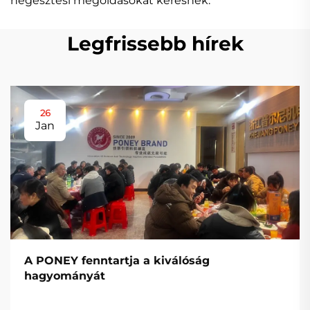
hegesztési megoldásokat keresnek.
Legfrissebb hírek
26
Jan
A PONEY fenntartja a kiválóság
hagyományát