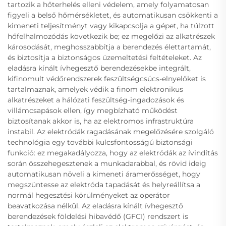
tartozik a hőterhelés elleni védelem, amely folyamatosan
figyeli a belső hőmérsékletet, és automatikusan csökkenti a
kimeneti teljesítményt vagy kikapcsolja a gépet, ha túlzott
hőfelhalmozódás következik be; ez megelőzi az alkatrészek
károsodását, meghosszabbítja a berendezés élettartamát,
és biztosítja a biztonságos üzemeltetési feltételeket. Az
eladásra kínált ívhegesztő berendezésekbe integrált,
kifinomult védőrendszerek feszültségcsúcs-elnyelőket is
tartalmaznak, amelyek védik a finom elektronikus
alkatrészeket a hálózati feszültség-ingadozások és
villámcsapások ellen, így megbízható működést
biztosítanak akkor is, ha az elektromos infrastruktúra
instabil. Az elektródák ragadásának megelőzésére szolgáló
technológia egy további kulcsfontosságú biztonsági
funkció: ez megakadályozza, hogy az elektródák az ívindítás
során összehegesztenek a munkadarabbal, és rövid ideig
automatikusan növeli a kimeneti áramerősséget, hogy
megszüntesse az elektróda tapadását és helyreállítsa a
normál hegesztési körülményeket az operátor
beavatkozása nélkül. Az eladásra kínált ívhegesztő
berendezések földelési hibavédő (GFCI) rendszert is