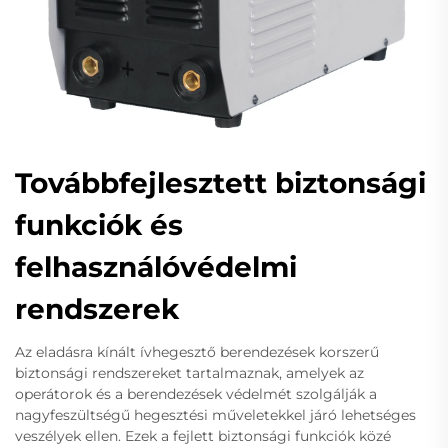
Továbbfejlesztett biztonsági
funkciók és
felhasználóvédelmi
rendszerek
Az eladásra kínált ívhegesztő berendezések korszerű
biztonsági rendszereket tartalmaznak, amelyek az
operátorok és a berendezések védelmét szolgálják a
nagyfeszültségű hegesztési műveletekkel járó lehetséges
veszélyek ellen. Ezek a fejlett biztonsági funkciók közé