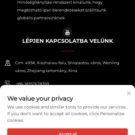
minőségirányítási rendszert kínálunk, hogy
megbízható ipari berendezéseket szállítsunk
globális partnereinknek.
LÉPJEN KAPCSOLATBA VELÜNK
Cím: 493#, Xiazhaiwu falu, Shiqiaotou város, Wenling
város, Zhejiang tartomány, Kína
+86-18357678399
[email protected]
We value your privacy
We use cookies and similar tools to provide our services.
If you don't want to accept all cookies, click Personalize
cookies.
Copyright © 2026 ZHEJIANG PONEY ELECTRIC CO.,LTD. Minden jog
fenntartva.
Adatvédelmi irányelvek
Accept all