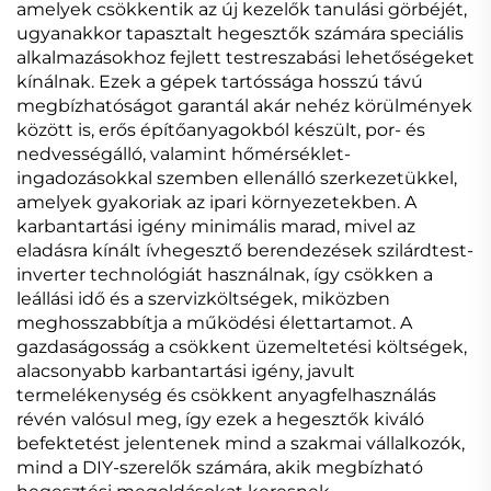
amelyek csökkentik az új kezelők tanulási görbéjét,
ugyanakkor tapasztalt hegesztők számára speciális
alkalmazásokhoz fejlett testreszabási lehetőségeket
kínálnak. Ezek a gépek tartóssága hosszú távú
megbízhatóságot garantál akár nehéz körülmények
között is, erős építőanyagokból készült, por- és
nedvességálló, valamint hőmérséklet-
ingadozásokkal szemben ellenálló szerkezetükkel,
amelyek gyakoriak az ipari környezetekben. A
karbantartási igény minimális marad, mivel az
eladásra kínált ívhegesztő berendezések szilárdtest-
inverter technológiát használnak, így csökken a
leállási idő és a szervizköltségek, miközben
meghosszabbítja a működési élettartamot. A
gazdaságosság a csökkent üzemeltetési költségek,
alacsonyabb karbantartási igény, javult
termelékenység és csökkent anyagfelhasználás
révén valósul meg, így ezek a hegesztők kiváló
befektetést jelentenek mind a szakmai vállalkozók,
mind a DIY-szerelők számára, akik megbízható