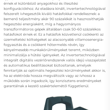
érnek el különböző anyagokhoz és illesztési
konfigurációkhoz. Az eladásra kínált, invertertechnológiával
felszerelt ívhegesztők kiváló hatásfokkal rendelkeznek: a
bemenő teljesítmény akár 90 százalékát is hasznosíthatják
hegesztési energiaként, míg a hagyományos
transzformátoros gépek általában csak 50–60 százalékos
hatásfokot érnek el. Ez a hatásfok közvetlenül csökkenti az
üzemeltetési költségeket az alacsonyabb villamosenergia-
fogyasztás és a csökkent hőtermelés révén, így
kényelmesebb munkakörülményeket teremt, miközben
minimalizálja a hűtési igényeket. Az invertertechnológiával
integrált digitális vezérlőrendszerek valós idejű visszajelzést
és automatikus beállításokat biztosítanak, amelyek
fenntartják az optimális hegesztési körülményeket akkor is,
ha az elektróda hossza megváltozik vagy az ívhossz a
működés során ingadozik, így konzisztens eredményeket
garantálnak a kezelő szakértelemétől függetlenül.