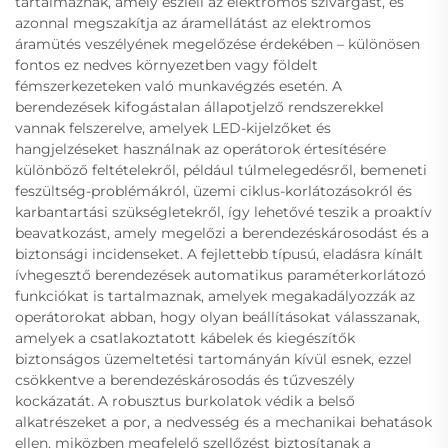
tartalmaznak, amely észleli az elektromos szivárgást, és
azonnal megszakítja az áramellátást az elektromos
áramütés veszélyének megelőzése érdekében – különösen
fontos ez nedves környezetben vagy földelt
fémszerkezeteken való munkavégzés esetén. A
berendezések kifogástalan állapotjelző rendszerekkel
vannak felszerelve, amelyek LED-kijelzőket és
hangjelzéseket használnak az operátorok értesítésére
különböző feltételekről, például túlmelegedésről, bemeneti
feszültség-problémákról, üzemi ciklus-korlátozásokról és
karbantartási szükségletekről, így lehetővé teszik a proaktív
beavatkozást, amely megelőzi a berendezéskárosodást és a
biztonsági incidenseket. A fejlettebb típusú, eladásra kínált
ívhegesztő berendezések automatikus paraméterkorlátozó
funkciókat is tartalmaznak, amelyek megakadályozzák az
operátorokat abban, hogy olyan beállításokat válasszanak,
amelyek a csatlakoztatott kábelek és kiegészítők
biztonságos üzemeltetési tartományán kívül esnek, ezzel
csökkentve a berendezéskárosodás és tűzveszély
kockázatát. A robusztus burkolatok védik a belső
alkatrészeket a por, a nedvesség és a mechanikai behatások
ellen, miközben megfelelő szellőzést biztosítanak a