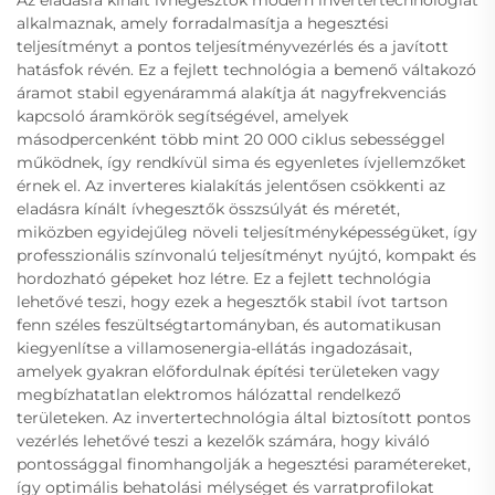
alkalmaznak, amely forradalmasítja a hegesztési
teljesítményt a pontos teljesítményvezérlés és a javított
hatásfok révén. Ez a fejlett technológia a bemenő váltakozó
áramot stabil egyenárammá alakítja át nagyfrekvenciás
kapcsoló áramkörök segítségével, amelyek
másodpercenként több mint 20 000 ciklus sebességgel
működnek, így rendkívül sima és egyenletes ívjellemzőket
érnek el. Az inverteres kialakítás jelentősen csökkenti az
eladásra kínált ívhegesztők összsúlyát és méretét,
miközben egyidejűleg növeli teljesítményképességüket, így
professzionális színvonalú teljesítményt nyújtó, kompakt és
hordozható gépeket hoz létre. Ez a fejlett technológia
lehetővé teszi, hogy ezek a hegesztők stabil ívot tartson
fenn széles feszültségtartományban, és automatikusan
kiegyenlítse a villamosenergia-ellátás ingadozásait,
amelyek gyakran előfordulnak építési területeken vagy
megbízhatatlan elektromos hálózattal rendelkező
területeken. Az invertertechnológia által biztosított pontos
vezérlés lehetővé teszi a kezelők számára, hogy kiváló
pontossággal finomhangolják a hegesztési paramétereket,
így optimális behatolási mélységet és varratprofilokat