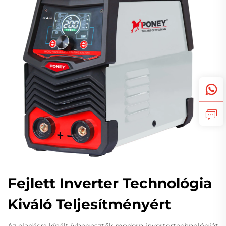
Fejlett Inverter Technológia
Kiváló Teljesítményért
Az eladásra kínált ívhegesztők modern invertertechnológiát