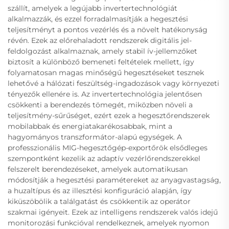
szállít, amelyek a legújabb invertertechnológiát
alkalmazzák, és ezzel forradalmasítják a hegesztési
teljesítményt a pontos vezérlés és a növelt hatékonyság
révén. Ezek az előrehaladott rendszerek digitális jel-
feldolgozást alkalmaznak, amely stabil ív-jellemzőket
biztosít a különböző bemeneti feltételek mellett, így
folyamatosan magas minőségű hegesztéseket tesznek
lehetővé a hálózati feszültség-ingadozások vagy környezeti
tényezők ellenére is. Az invertertechnológia jelentősen
csökkenti a berendezés tömegét, miközben növeli a
teljesítmény-sűrűséget, ezért ezek a hegesztőrendszerek
mobilabbak és energiatakarékosabbak, mint a
hagyományos transzformátor-alapú egységek. A
professzionális MIG-hegesztőgép-exportőrök elsődleges
szempontként kezelik az adaptív vezérlőrendszerekkel
felszerelt berendezéseket, amelyek automatikusan
módosítják a hegesztési paramétereket az anyagvastagság,
a huzaltípus és az illesztési konfiguráció alapján, így
kiküszöbölik a találgatást és csökkentik az operátor
szakmai igényeit. Ezek az intelligens rendszerek valós idejű
monitorozási funkcióval rendelkeznek, amelyek nyomon