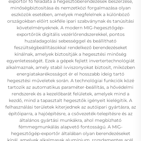
exportőr fő feladata a hegesztőberendezések beszerzése,
minőségbiztosítása és nemzetközi forgalmazása olyan
eszközök esetében, amelyek megfelelnek a különböző
országokban előírt sokféle ipari szabványnak és tanúsítási
követelményeknek. A modern MIG-hegesztőgép-
exportőrök digitális vezérlőrendszerekkel, pontos
huzaladagolási sebességgel és beállítható
feszültségbeállításokkal rendelkező berendezéseket
kínálnak, amelyek biztosítják a hegesztési minőség
egyenletességét. Ezek a gépek fejlett invertertechnológiát
alkalmaznak, amely stabil ívviszonyokat biztosít, miközben
energiatakarékosságot ér el hosszabb ideig tartó
hegesztési műveletek során. A technológiai funkciók közé
tartozik az automatikus paraméter-beállítás, a hővédelmi
rendszerek és a kezelőbarát felületek, amelyek mind a
kezdő, mind a tapasztalt hegesztők igényeit kielégítik. A
felhasználási területek kiterjednek az autóipari gyártásra, az
építőiparra, a hajóépítésre, a csővezeték-telepítésre és az
általános gyártási munkákra, ahol megbízható
fémmegmunkálás alapvető fontosságú. A MIG-
hegesztőgép-exportőr általában olyan berendezéseket
kínál, amelyek alkalmasak alumínium, rozsdamentes acél,