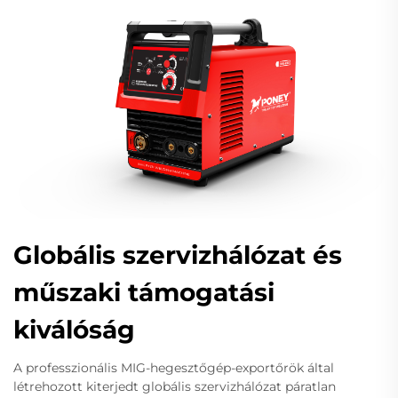
Globális szervizhálózat és
műszaki támogatási
kiválóság
A professzionális MIG-hegesztőgép-exportőrök által
létrehozott kiterjedt globális szervizhálózat páratlan