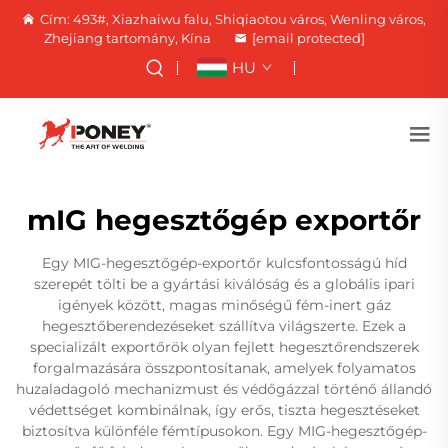
Cím: 493#, Xiazhaiwu falu, Shiqiaotou város, Wenling város,
Zhejiang tartomány, Kína
[email protected]
HU
mIG hegesztőgép exportőr
Egy MIG-hegesztőgép-exportőr kulcsfontosságú híd
szerepét tölti be a gyártási kiválóság és a globális ipari
igények között, magas minőségű fém-inert gáz
hegesztőberendezéseket szállítva világszerte. Ezek a
specializált exportőrök olyan fejlett hegesztőrendszerek
forgalmazására összpontosítanak, amelyek folyamatos
huzaladagoló mechanizmust és védőgázzal történő állandó
védettséget kombinálnak, így erős, tiszta hegesztéseket
biztosítva különféle fémtípusokon. Egy MIG-hegesztőgép-