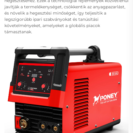
hegesztéséhez. Ezek a technológiai fejlemények közvetlenül
javítják a termelékenységet, csökkentik az anyagpazarlást,
és növelik a hegesztési minőséget, így teljesítik a
legszigorúbb ipari szabványokat és tanúsítási
követelményeket, amelyeket a globális piacok
támasztanak.