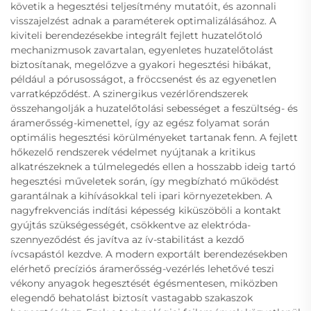
követik a hegesztési teljesítmény mutatóit, és azonnali
visszajelzést adnak a paraméterek optimalizálásához. A
kiviteli berendezésekbe integrált fejlett huzatelőtoló
mechanizmusok zavartalan, egyenletes huzatelőtolást
biztosítanak, megelőzve a gyakori hegesztési hibákat,
például a pórusosságot, a fröccsenést és az egyenetlen
varratképződést. A szinergikus vezérlőrendszerek
összehangolják a huzatelőtolási sebességet a feszültség- és
áramerősség-kimenettel, így az egész folyamat során
optimális hegesztési körülményeket tartanak fenn. A fejlett
hőkezelő rendszerek védelmet nyújtanak a kritikus
alkatrészeknek a túlmelegedés ellen a hosszabb ideig tartó
hegesztési műveletek során, így megbízható működést
garantálnak a kihívásokkal teli ipari környezetekben. A
nagyfrekvenciás indítási képesség kiküszöböli a kontakt
gyújtás szükségességét, csökkentve az elektróda-
szennyeződést és javítva az ív-stabilitást a kezdő
ívcsapástól kezdve. A modern exportált berendezésekben
elérhető precíziós áramerősség-vezérlés lehetővé teszi
vékony anyagok hegesztését égésmentesen, miközben
elegendő behatolást biztosít vastagabb szakaszok