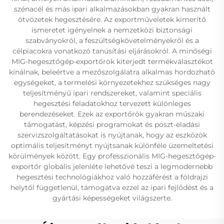
szénacél és más ipari alkalmazásokban gyakran használt
ötvözetek hegesztésére. Az exportműveletek kimerítő
ismeretet igényelnek a nemzetközi biztonsági
szabványokról, a feszültségkövetelményekről és a
célpiacokra vonatkozó tanúsítási eljárásokról. A minőségi
MIG-hegesztőgép-exportőrök kiterjedt termékválasztékot
kínálnak, beleértve a mezőszolgálatra alkalmas hordozható
egységeket, a termelési környezetekhez szükséges nagy
teljesítményű ipari rendszereket, valamint speciális
hegesztési feladatokhoz tervezett különleges
berendezéseket. Ezek az exportőrök gyakran műszaki
támogatást, képzési programokat és poszt-eladási
szervizszolgáltatásokat is nyújtanak, hogy az eszközök
optimális teljesítményt nyújtsanak különféle üzemeltetési
körülmények között. Egy professzionális MIG-hegesztőgép-
exportőr globális jelenléte lehetővé teszi a legmodernebb
hegesztési technológiákhoz való hozzáférést a földrajzi
helytől függetlenül, támogatva ezzel az ipari fejlődést és a
gyártási képességeket világszerte.