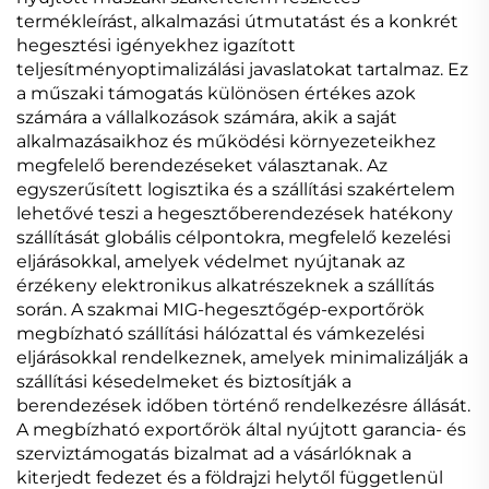
termékleírást, alkalmazási útmutatást és a konkrét
hegesztési igényekhez igazított
teljesítményoptimalizálási javaslatokat tartalmaz. Ez
a műszaki támogatás különösen értékes azok
számára a vállalkozások számára, akik a saját
alkalmazásaikhoz és működési környezeteikhez
megfelelő berendezéseket választanak. Az
egyszerűsített logisztika és a szállítási szakértelem
lehetővé teszi a hegesztőberendezések hatékony
szállítását globális célpontokra, megfelelő kezelési
eljárásokkal, amelyek védelmet nyújtanak az
érzékeny elektronikus alkatrészeknek a szállítás
során. A szakmai MIG-hegesztőgép-exportőrök
megbízható szállítási hálózattal és vámkezelési
eljárásokkal rendelkeznek, amelyek minimalizálják a
szállítási késedelmeket és biztosítják a
berendezések időben történő rendelkezésre állását.
A megbízható exportőrök által nyújtott garancia- és
szerviztámogatás bizalmat ad a vásárlóknak a
kiterjedt fedezet és a földrajzi helytől függetlenül