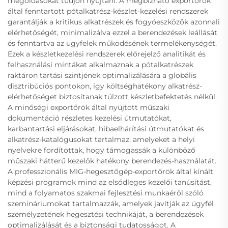
megoldásokat tudjon nyújtani. A megbízható exportőrök
által fenntartott pótalkatrész-készlet-kezelési rendszerek
garantálják a kritikus alkatrészek és fogyóeszközök azonnali
elérhetőségét, minimalizálva ezzel a berendezések leállását
és fenntartva az ügyfelek működésének termelékenységét.
Ezek a készletkezelési rendszerek előrejelző analitikát és
felhasználási mintákat alkalmaznak a pótalkatrészek
raktáron tartási szintjének optimalizálására a globális
disztribúciós pontokon, így költséghatékony alkatrész-
elérhetőséget biztosítanak túlzott készletbefektetés nélkül.
A minőségi exportőrök által nyújtott műszaki
dokumentáció részletes kezelési útmutatókat,
karbantartási eljárásokat, hibaelhárítási útmutatókat és
alkatrész-katalógusokat tartalmaz, amelyeket a helyi
nyelvekre fordítottak, hogy támogassák a különböző
műszaki hátterű kezelők hatékony berendezés-használatát.
A professzionális MIG-hegesztőgép-exportőrök által kínált
képzési programok mind az elsődleges kezelői tanúsítást,
mind a folyamatos szakmai fejlesztési munkaéről szóló
szemináriumokat tartalmazzák, amelyek javítják az ügyfél
személyzetének hegesztési technikáját, a berendezések
optimalizálását és a biztonsági tudatosságot. A