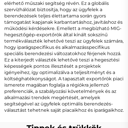
elérhető műszaki segítség révén. Ez a globális
szervízhálózat biztosítja, hogy az ügyfelek a
berendezések teljes élettartama során gyors
támogatást kapjanak karbantartáshoz, javításhoz és
működési kérdésekre. Emellett a megbízható MIG-
hegesztőgép-exportőrök által kínált sokszínű
termékválaszték lehetővé teszi az ügyfelek számára,
hogy iparágspecifikus és alkalmazásspecifikus
speciális berendezési változatokhoz férjenek hozzá.
Ez a kiterjedt választék lehetővé teszi a hegesztési
képességek pontos illesztését a projektek
igényeihez, így optimalizálva a teljesítményt és a
költséghatékonyságot. A tapasztalt exportőrök piaci
ismerete magában foglalja a régiókra jellemző
preferenciák, a szabályozási követelmények és az
alkalmazási trendek megértését, amelyek
segítségével az ügyfelek optimális berendezés-
választást tehetnek saját piacaikhoz és iparágaikhoz.