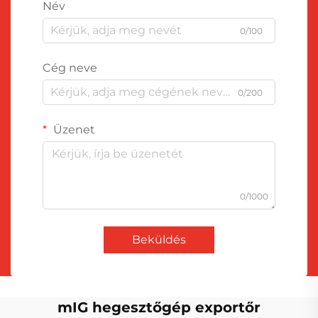
Név
0/100
Cég neve
0/200
Üzenet
0/1000
Beküldés
mIG hegesztőgép exportőr