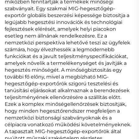
miközben fenntartják a termékek minőségi
szabványait. Egy szakmai MIG-hegesztőgép-
exportőr globális beszerzési képessége biztosítja a
legújabb hegesztési innovációk és technológiai
fejlesztések elérését, amelyek helyi piacokon
esetleg nem állnának rendelkezésre. Ez a
nemzetközi perspektíva lehetővé teszi az ügyfelek
számára, hogy élvezhessék a legmodernebb
funkciókat és a javult teljesítményspecifikációkat,
amelyek növelik a termelékenységet és javítják a
hegesztés minőségét. A minőségbiztosítás egy
további fő előny, mivel a megbízható MIG-
hegesztőgép-exportőrök szigorú tesztelési és
tanúsítási eljárásokat alkalmaznak a berendezések
teljesítményének ellenőrzésére a szállítás előtt.
Ezek a komplex minőségellenőrzések biztosítják,
hogy minden hegesztőrendszer megfeleljen a
nemzetközi biztonsági szabványoknak és a
célpiacra vonatkozó működési követelményeknek.
A tapasztalt MIG-hegesztőgép-exportőrök által
nyújtott műszaki szakértelem részletes