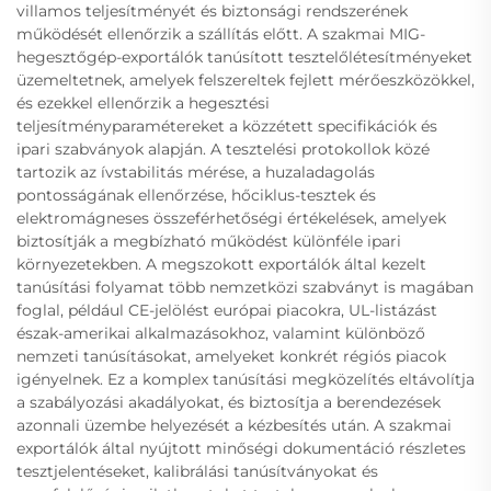
villamos teljesítményét és biztonsági rendszerének
működését ellenőrzik a szállítás előtt. A szakmai MIG-
hegesztőgép-exportálók tanúsított tesztelőlétesítményeket
üzemeltetnek, amelyek felszereltek fejlett mérőeszközökkel,
és ezekkel ellenőrzik a hegesztési
teljesítményparamétereket a közzétett specifikációk és
ipari szabványok alapján. A tesztelési protokollok közé
tartozik az ívstabilitás mérése, a huzaladagolás
pontosságának ellenőrzése, hőciklus-tesztek és
elektromágneses összeférhetőségi értékelések, amelyek
biztosítják a megbízható működést különféle ipari
környezetekben. A megszokott exportálók által kezelt
tanúsítási folyamat több nemzetközi szabványt is magában
foglal, például CE-jelölést európai piacokra, UL-listázást
észak-amerikai alkalmazásokhoz, valamint különböző
nemzeti tanúsításokat, amelyeket konkrét régiós piacok
igényelnek. Ez a komplex tanúsítási megközelítés eltávolítja
a szabályozási akadályokat, és biztosítja a berendezések
azonnali üzembe helyezését a kézbesítés után. A szakmai
exportálók által nyújtott minőségi dokumentáció részletes
tesztjelentéseket, kalibrálási tanúsítványokat és