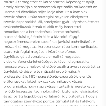
műszaki támogatást és karbantartási képességet nyújt,
amely biztosítja a berendezések optimális működését az
üzemelési életciklus teljes ideje alatt. Ez a komplex
szervizinfrastruktúra stratégiai helyeken elhelyezett
szervizközpontokból áll, amelyeket gyári képzésen átesett
szaktechnikusok látnak el, akik mély ismerettel
rendelkeznek a berendezések üzemeltetéséről,
hibaelhárítási eljárásokról és a kiviteltől függő
hegesztőrendszerekre specifikus javítási technikákról. A
műszaki támogatási keretrendszer több kommunikációs
csatornát foglal magában, köztük telefonos
ügyfélszolgálati vonalakat, e-mail-támogatást,
videokonferencia-lehetőséget és távoli diagnosztikai
rendszereket, amelyek lehetővé teszik a gyors reagálást az
ügyfelek kérdéseire és műszaki problémáira. A
professzionális MIG-hegesztőgép-exportőrök jelentős
erőforrásokat fektetnek szaktechnikusok képzési
programjaiba, hogy naprakészen tartsák ismereteiket a
fejlődő hegesztési technológiákról, biztonsági eljárásokról
és az iparág legjobb gyakorlatairól, így biztosítva, hogy a
támogatási személyzet pontos útmutatást és hatékony