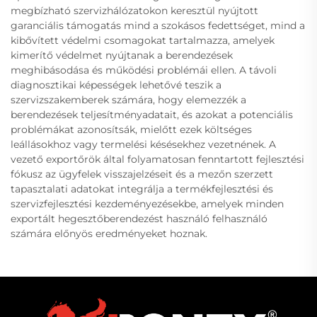
megbízható szervizhálózatokon keresztül nyújtott
garanciális támogatás mind a szokásos fedettséget, mind a
kibővített védelmi csomagokat tartalmazza, amelyek
kimerítő védelmet nyújtanak a berendezések
meghibásodása és működési problémái ellen. A távoli
diagnosztikai képességek lehetővé teszik a
szervizszakemberek számára, hogy elemezzék a
berendezések teljesítményadatait, és azokat a potenciális
problémákat azonosítsák, mielőtt ezek költséges
leállásokhoz vagy termelési késésekhez vezetnének. A
vezető exportőrök által folyamatosan fenntartott fejlesztési
fókusz az ügyfelek visszajelzéseit és a mezőn szerzett
tapasztalati adatokat integrálja a termékfejlesztési és
szervizfejlesztési kezdeményezésekbe, amelyek minden
exportált hegesztőberendezést használó felhasználó
számára előnyös eredményeket hoznak.