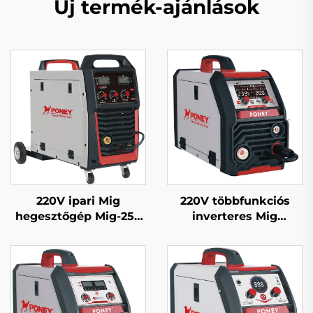
Új termék-ajánlások
220V ipari Mig
220V többfunkciós
hegesztőgép Mig-250
inverteres Mig
többfunkciós CO2
hegesztőgép Mig-200
gázzal védett Mig/Mag
egypulzusos digitális
hegesztőgép
vezérlésű szinergikus
hegesztőgép