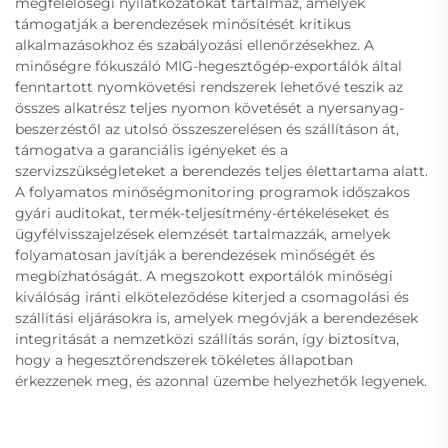
megfelelőségi nyilatkozatokat tartalmaz, amelyek
támogatják a berendezések minősítését kritikus
alkalmazásokhoz és szabályozási ellenőrzésekhez. A
minőségre fókuszáló MIG-hegesztőgép-exportálók által
fenntartott nyomkövetési rendszerek lehetővé teszik az
összes alkatrész teljes nyomon követését a nyersanyag-
beszerzéstől az utolsó összeszerelésen és szállításon át,
támogatva a garanciális igényeket és a
szervizszükségleteket a berendezés teljes élettartama alatt.
A folyamatos minőségmonitoring programok időszakos
gyári auditokat, termék-teljesítmény-értékeléseket és
ügyfélvisszajelzések elemzését tartalmazzák, amelyek
folyamatosan javítják a berendezések minőségét és
megbízhatóságát. A megszokott exportálók minőségi
kiválóság iránti elköteleződése kiterjed a csomagolási és
szállítási eljárásokra is, amelyek megóvják a berendezések
integritását a nemzetközi szállítás során, így biztosítva,
hogy a hegesztőrendszerek tökéletes állapotban
érkezzenek meg, és azonnal üzembe helyezhetők legyenek.