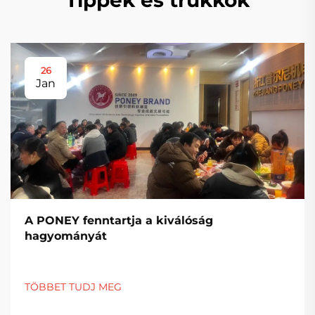
Tippek és trükkök
26
Jan
A PONEY fenntartja a kiválóság
hagyományát
TÖBBET TUDJ MEG