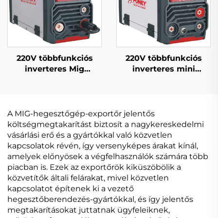
220V többfunkciós
220V többfunkciós
inverteres Mig
inverteres mini
hegesztőgép Mig-160
vezeték nélküli
digitális jelvezérlésű
hegesztőgép Fcw-120
szinergikus Mig
digitális jelvezérlésű
hegesztőgép
Mig hegesztőgép
A MIG-hegesztőgép-exportőr jelentős
költségmegtakarítást biztosít a nagykereskedelmi
vásárlási erő és a gyártókkal való közvetlen
kapcsolatok révén, így versenyképes árakat kínál,
amelyek előnyösek a végfelhasználók számára több
piacban is. Ezek az exportőrök kiküszöbölik a
közvetítők általi felárakat, mivel közvetlen
kapcsolatot építenek ki a vezető
hegesztőberendezés-gyártókkal, és így jelentős
megtakarításokat juttatnak ügyfeleiknek,