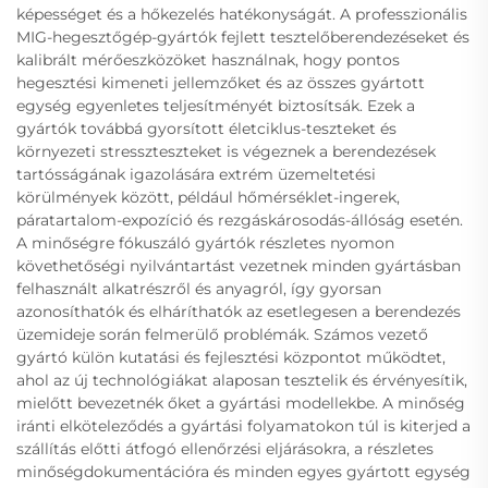
képességet és a hőkezelés hatékonyságát. A professzionális
MIG-hegesztőgép-gyártók fejlett tesztelőberendezéseket és
kalibrált mérőeszközöket használnak, hogy pontos
hegesztési kimeneti jellemzőket és az összes gyártott
egység egyenletes teljesítményét biztosítsák. Ezek a
gyártók továbbá gyorsított életciklus-teszteket és
környezeti stresszteszteket is végeznek a berendezések
tartósságának igazolására extrém üzemeltetési
körülmények között, például hőmérséklet-ingerek,
páratartalom-expozíció és rezgáskárosodás-állóság esetén.
A minőségre fókuszáló gyártók részletes nyomon
követhetőségi nyilvántartást vezetnek minden gyártásban
felhasznált alkatrészről és anyagról, így gyorsan
azonosíthatók és elháríthatók az esetlegesen a berendezés
üzemideje során felmerülő problémák. Számos vezető
gyártó külön kutatási és fejlesztési központot működtet,
ahol az új technológiákat alaposan tesztelik és érvényesítik,
mielőtt bevezetnék őket a gyártási modellekbe. A minőség
iránti elköteleződés a gyártási folyamatokon túl is kiterjed a
szállítás előtti átfogó ellenőrzési eljárásokra, a részletes
minőségdokumentációra és minden egyes gyártott egység