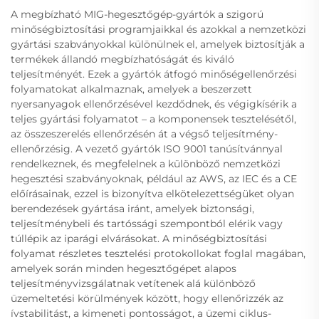
A megbízható MIG-hegesztőgép-gyártók a szigorú
minőségbiztosítási programjaikkal és azokkal a nemzetközi
gyártási szabványokkal különülnek el, amelyek biztosítják a
termékek állandó megbízhatóságát és kiváló
teljesítményét. Ezek a gyártók átfogó minőségellenőrzési
folyamatokat alkalmaznak, amelyek a beszerzett
nyersanyagok ellenőrzésével kezdődnek, és végigkísérik a
teljes gyártási folyamatot – a komponensek tesztelésétől,
az összeszerelés ellenőrzésén át a végső teljesítmény-
ellenőrzésig. A vezető gyártók ISO 9001 tanúsítvánnyal
rendelkeznek, és megfelelnek a különböző nemzetközi
hegesztési szabványoknak, például az AWS, az IEC és a CE
előírásainak, ezzel is bizonyítva elkötelezettségüket olyan
berendezések gyártása iránt, amelyek biztonsági,
teljesítménybeli és tartóssági szempontból elérik vagy
túllépik az iparági elvárásokat. A minőségbiztosítási
folyamat részletes tesztelési protokollokat foglal magában,
amelyek során minden hegesztőgépet alapos
teljesítményvizsgálatnak vetítenek alá különböző
üzemeltetési körülmények között, hogy ellenőrizzék az
ívstabilitást, a kimeneti pontosságot, a üzemi ciklus-