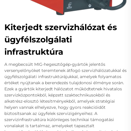
Kiterjedt szervizhálózat és
ügyfélszolgálati
infrastruktúra
A megbecsült MIG-hegesztőgép-gyártók jelentős
versenyelőnyöket teremtenek átfogó szervizhálózatukkal és
ügyfélszolgálati infrastruktúrájukkal, amelyek folyamatos
értéket nyújtanak a berendezés tulajdonosi élménye során.
Ezek a gyártók kiterjedt hálózatot működtetnek hivatalos
szervizközpontokból, képzett szaktechnikusokból és
alkatrész-elosztó létesítményekből, amelyek stratégiai
helyen vannak elhelyezve, hogy gyors reakcióidőt
biztosítsanak az ügyfelek szervizigényeihez. A
szervizinfrastruktúra különleges technikai támogatási
vonalakat is tartalmaz, amelyeket tapasztalt