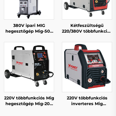
380V ipari MIG
Kétfeszültségű
hegesztőgép Mig-500
220/380V többfunkciós
dupla impulzusos
Mig hegesztőgép Mig-
vízhűtéses szinergiás
250 dupla impulzusos
rendszer
LCD digitális
szabályozású
szinergikus
hegesztőgép
220V többfunkciós Mig
220V többfunkciós
hegesztőgép Mig-200
inverteres Mig
dupla impulzusos LCD
hegesztőgép Mig-200
digitális szabályozású
egypulzusos digitális