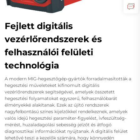
Fejlett digitális
vezérlőrendszerek és
felhasználói felületi
technológia
A modern MIG-hegesztőgép-gyártók forradalmasították a
hegesztési műveleteket kifinomult digitális
vezérlőrendszerek segítségével, amelyek összetett
hegesztési folyamatokat egyszerű, felhasználóbarát
élményekké alakítanak. Ezek az újító rendszerek
nagyfelbontású színes kijelzőkkel rendelkeznek, amelyek
valós idejű hegesztési paraméter-figyelést, ívfeszültség-
mérést, huzaladagolási sebesség-jelzőt és átfogó
diagnosztikai információkat nyújtanak. A digitális felület
lehetővé teszi a kezelők számára, hogy könnyedén