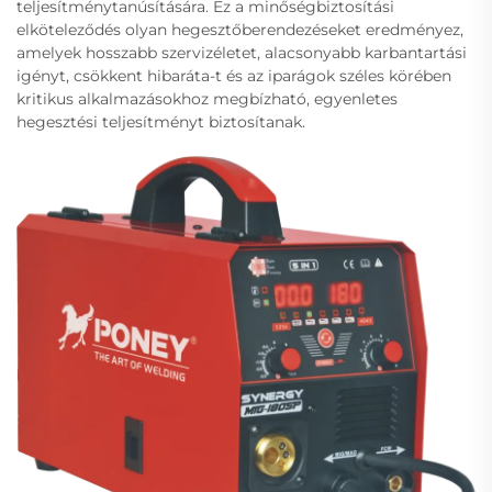
teljesítménytanúsítására. Ez a minőségbiztosítási
elköteleződés olyan hegesztőberendezéseket eredményez,
amelyek hosszabb szervizéletet, alacsonyabb karbantartási
igényt, csökkent hibaráta-t és az iparágok széles körében
kritikus alkalmazásokhoz megbízható, egyenletes
hegesztési teljesítményt biztosítanak.