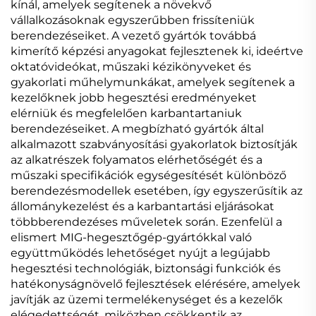
kínál, amelyek segítenek a növekvő
vállalkozásoknak egyszerűbben frissíteniük
berendezéseiket. A vezető gyártók továbbá
kimerítő képzési anyagokat fejlesztenek ki, ideértve
oktatóvideókat, műszaki kézikönyveket és
gyakorlati műhelymunkákat, amelyek segítenek a
kezelőknek jobb hegesztési eredményeket
elérniük és megfelelően karbantartaniuk
berendezéseiket. A megbízható gyártók által
alkalmazott szabványosítási gyakorlatok biztosítják
az alkatrészek folyamatos elérhetőségét és a
műszaki specifikációk egységesítését különböző
berendezésmodellek esetében, így egyszerűsítik az
állománykezelést és a karbantartási eljárásokat
többberendezéses műveletek során. Ezenfelül a
elismert MIG-hegesztőgép-gyártókkal való
együttműködés lehetőséget nyújt a legújabb
hegesztési technológiák, biztonsági funkciók és
hatékonyságnövelő fejlesztések elérésére, amelyek
javítják az üzemi termelékenységet és a kezelők
elégedettségét, miközben csökkentik az