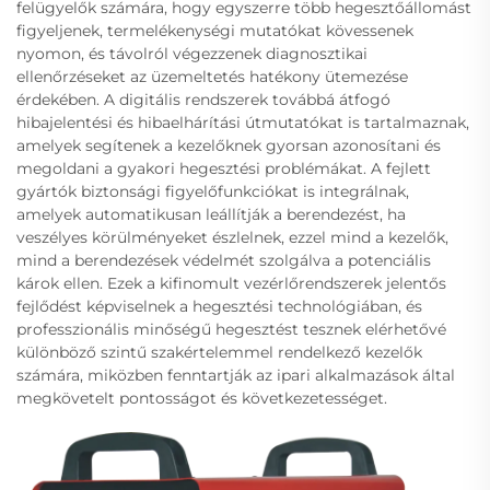
felügyelők számára, hogy egyszerre több hegesztőállomást
figyeljenek, termelékenységi mutatókat kövessenek
nyomon, és távolról végezzenek diagnosztikai
ellenőrzéseket az üzemeltetés hatékony ütemezése
érdekében. A digitális rendszerek továbbá átfogó
hibajelentési és hibaelhárítási útmutatókat is tartalmaznak,
amelyek segítenek a kezelőknek gyorsan azonosítani és
megoldani a gyakori hegesztési problémákat. A fejlett
gyártók biztonsági figyelőfunkciókat is integrálnak,
amelyek automatikusan leállítják a berendezést, ha
veszélyes körülményeket észlelnek, ezzel mind a kezelők,
mind a berendezések védelmét szolgálva a potenciális
károk ellen. Ezek a kifinomult vezérlőrendszerek jelentős
fejlődést képviselnek a hegesztési technológiában, és
professzionális minőségű hegesztést tesznek elérhetővé
különböző szintű szakértelemmel rendelkező kezelők
számára, miközben fenntartják az ipari alkalmazások által
megkövetelt pontosságot és következetességet.