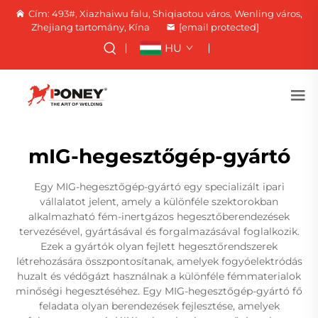
Cím: 493#, Xiazhaiwu falu, Shiqiaotou város, Wenling város,
Zhejiang tartomány, Kína
[email protected]
HU
mIG-hegesztőgép-gyártó
Egy MIG-hegesztőgép-gyártó egy specializált ipari
vállalatot jelent, amely a különféle szektorokban
alkalmazható fém-inertgázos hegesztőberendezések
tervezésével, gyártásával és forgalmazásával foglalkozik.
Ezek a gyártók olyan fejlett hegesztőrendszerek
létrehozására összpontosítanak, amelyek fogyóelektródás
huzalt és védőgázt használnak a különféle fémmaterialok
minőségi hegesztéséhez. Egy MIG-hegesztőgép-gyártó fő
feladata olyan berendezések fejlesztése, amelyek