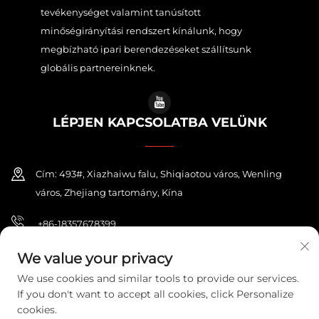
tevékenységet valamint tanúsított
minőségirányítási rendszert kínálunk, hogy
megbízható ipari berendezéseket szállítsunk
globális partnereinknek.
LÉPJEN KAPCSOLATBA VELÜNK
Cím: 493#, Xiazhaiwu falu, Shiqiaotou város, Wenling
város, Zhejiang tartomány, Kína
+86-18357678399
[email protected]
We value your privacy
We use cookies and similar tools to provide our services.
If you don't want to accept all cookies, click Personalize
cookies.
Copyright © 2026 ZHEJIANG PONEY ELECTRIC CO.,LTD. Minden jog