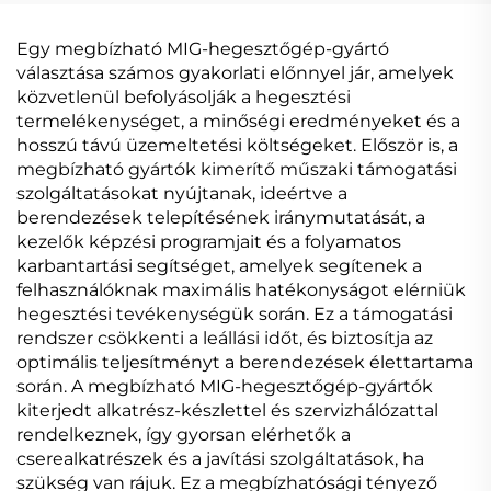
szinergikus
vezérlésű szinergikus
hegesztőgép
hegesztőgép
Egy megbízható MIG-hegesztőgép-gyártó
választása számos gyakorlati előnnyel jár, amelyek
közvetlenül befolyásolják a hegesztési
termelékenységet, a minőségi eredményeket és a
hosszú távú üzemeltetési költségeket. Először is, a
megbízható gyártók kimerítő műszaki támogatási
szolgáltatásokat nyújtanak, ideértve a
berendezések telepítésének iránymutatását, a
kezelők képzési programjait és a folyamatos
karbantartási segítséget, amelyek segítenek a
felhasználóknak maximális hatékonyságot elérniük
hegesztési tevékenységük során. Ez a támogatási
rendszer csökkenti a leállási időt, és biztosítja az
optimális teljesítményt a berendezések élettartama
során. A megbízható MIG-hegesztőgép-gyártók
kiterjedt alkatrész-készlettel és szervizhálózattal
rendelkeznek, így gyorsan elérhetők a
cserealkatrészek és a javítási szolgáltatások, ha
szükség van rájuk. Ez a megbízhatósági tényező