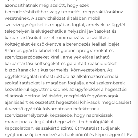
azonosíthatnak még azelőtt, hogy ezek
berendezéshibákhoz vagy termelési megszakításokhoz
vezetnének. A szervizhálózat általában mobil
szervizegységeket is magában foglal, amelyek az ügyfél
telephelyén is elvégezhetik a helyszíni javításokat és
karbantartásokat, ezzel minimalizálva a szállítási
költségeket és csökkentve a berendezés leállási idejét.
Számos gyártó kibővített garanciaprogramokat és
szervizszerződéseket kínál, amelyek előre látható
karbantartási költségeket és garantált reakcióidőket
biztosítanak kritikus termelési környezetekben. Az
ügyfélszolgálati infrastruktúra az alkalmazásmérnöki
szolgáltatásokat is magában foglalja, ahol szakemberek
közvetlenül együttműködnek az ügyfelekkel a hegesztési
eljárások optimalizálásáért, megfelelő fogyóanyagok
ajánlásáért és összetett hegesztési kihívások megoldásáért.
A vezető gyártók folyamatosan befektetnek
szervizszemélyzetük képzésébe, hogy naprakészek
maradjanak a legújabb hegesztési technológiákkal
kapcsolatban, és szakértő szintű útmutatást tudjanak
nyújtani az új berendezések funkcióiról és képességeiről. Ez