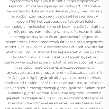
folyamatosan táplálják a huzalt a hegesztőpisztolyon
keresztül, miközben egyidejűleg védőgázt juttatnak a
hegesztési fürdőbe annak érdekében, hogy megvédjék a
levegőből származó szennyeződésekkel szemben. A
modern MIG-hegesztőgép-gyártók olyan fejlett
technológiai funkciókat építenek be, mint például digitális
kijelzők, pontos áramerősség-szabályozás, huzatelőtolási
sebesség szabályozása és programozható hegesztési
paraméterek. Ezek a rendszerek általában több hegesztési
módot kínálnak, például permetezéses átvitelt, rövidzárlati
átvitelt és impulzushegesztési képességet. A mai gyártók
okos technológiai funkciókat is integrálnak, például
szinkron hegesztési programokat, amelyek automatikusan
igazítják a feszültséget és a huzelsebességet a
anyagvastagság és a huzátméret kiválasztása alapján. A
MIG-hegesztőgép-gyártók által gyártott berendezések
alkalmazási területei közé tartozik az autóipar, az építőipar,
a hajóépítés, a mezőgazdasági gépek gyártása, valamint az
általános gyártóüzemek. A szakmai hegesztők ezeket a
gépeket használják az alumínium, a rozsdamentes acél és
az enyhén ötvözött acél alkatrészek összekötésére, akár
vékony lemezek, akár vastag lemezalkalmazások esetén is.