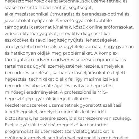
hegesztőmérnökök és szaktechnikusok üzemeltetnek, és
szakértő szintű hibaelhárítási segítséget,
alkalmazástechnikai útmutatást és berendezés-optimálási
javaslatokat nyújtanak. A vezető gyártók többféle
támogatási csatornát kínálnak, köztük online erőforrásokat,
videós oktatóanyagokat, interaktív diagnosztikai
eszközöket és távoli segítségnyújtási lehetőségeket,
amelyek lehetővé teszik az ügyfelek számára, hogy gyorsan
és hatékonyan oldják meg problémáikat. A komplex
támogatási rendszer rendszeres képzési programokat is
tartalmaz az ügyfél személyzetének részére, amelyek a
berendezés kezelését, karbantartási eljárásokat és fejlett
hegesztési technikákat ölelik fel, így maximalizálva a
berendezés kihasználtságát és javítva a hegesztési
minőségi eredményeket. A professzionális MIG-
hegesztőgép-gyártók kiterjedt alkatrész-
készletrendszereket üzemeltetnek gyorsított szállítási
lehetőségekkel, amelyek minimális leállási időt
biztosítanak, ha cserére szoruló alkatrészekre van szükség.
Ezek a gyártók továbbá megelőző karbantartási
programokat és ütemezett szervizlátogatásokat is
nyújtanak, amelyek segítségével potenciális problémákat