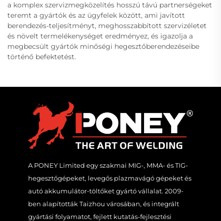
a komplex szervizmegközelítés hosszú távú partnerségeket
teremt a gyártók és az ügyfelek között, ami javított
berendezés-teljesítményt, meghosszabbított szervizéletet
és növelt termelékenységet eredményez, és igazolja a
megbecsült gyártók minőségi hegesztőberendezéseibe
történő befektetést.
A PONEY Limited egy szakmai MIG-, MMA- és TIG-
hegesztőgépeket, levegős plazmavágó gépeket és
autó akkumulátor-töltőket gyártó vállalat. 2009-
ben alapították Taizhou városában, és integrált
gyártási folyamatot, fejlett kutatás-fejlesztési