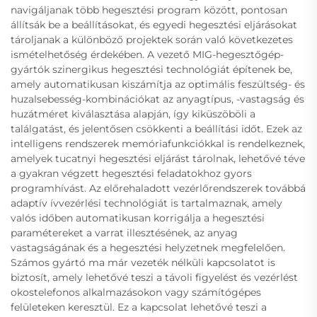
navigáljanak több hegesztési program között, pontosan
állítsák be a beállításokat, és egyedi hegesztési eljárásokat
tároljanak a különböző projektek során való következetes
ismételhetőség érdekében. A vezető MIG-hegesztőgép-
gyártók szinergikus hegesztési technológiát építenek be,
amely automatikusan kiszámítja az optimális feszültség- és
huzalsebesség-kombinációkat az anyagtípus, -vastagság és
huzátméret kiválasztása alapján, így kiküszöböli a
találgatást, és jelentősen csökkenti a beállítási időt. Ezek az
intelligens rendszerek memóriafunkciókkal is rendelkeznek,
amelyek tucatnyi hegesztési eljárást tárolnak, lehetővé téve
a gyakran végzett hegesztési feladatokhoz gyors
programhívást. Az előrehaladott vezérlőrendszerek továbbá
adaptív ívvezérlési technológiát is tartalmaznak, amely
valós időben automatikusan korrigálja a hegesztési
paramétereket a varrat illesztésének, az anyag
vastagságának és a hegesztési helyzetnek megfelelően.
Számos gyártó ma már vezeték nélküli kapcsolatot is
biztosít, amely lehetővé teszi a távoli figyelést és vezérlést
okostelefonos alkalmazásokon vagy számítógépes
felületeken keresztül. Ez a kapcsolat lehetővé teszi a