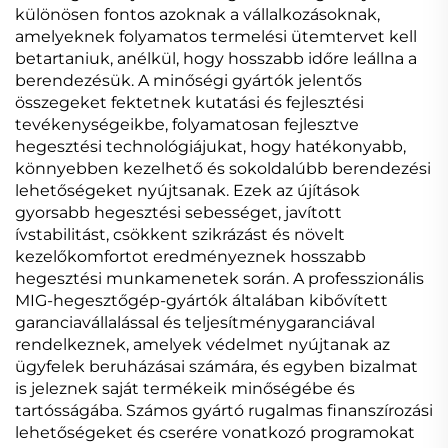
különösen fontos azoknak a vállalkozásoknak,
amelyeknek folyamatos termelési ütemtervet kell
betartaniuk, anélkül, hogy hosszabb időre leállna a
berendezésük. A minőségi gyártók jelentős
összegeket fektetnek kutatási és fejlesztési
tevékenységeikbe, folyamatosan fejlesztve
hegesztési technológiájukat, hogy hatékonyabb,
könnyebben kezelhető és sokoldalúbb berendezési
lehetőségeket nyújtsanak. Ezek az újítások
gyorsabb hegesztési sebességet, javított
ívstabilitást, csökkent szikrázást és növelt
kezelőkomfortot eredményeznek hosszabb
hegesztési munkamenetek során. A professzionális
MIG-hegesztőgép-gyártók általában kibővített
garanciavállalással és teljesítménygaranciával
rendelkeznek, amelyek védelmet nyújtanak az
ügyfelek beruházásai számára, és egyben bizalmat
is jeleznek saját termékeik minőségébe és
tartósságába. Számos gyártó rugalmas finanszírozási
lehetőségeket és cserére vonatkozó programokat