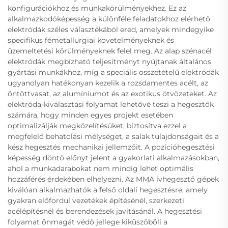
konfigurációkhoz és munkakörülményekhez. Ez az
alkalmazkodóképesség a különféle feladatokhoz elérhető
elektródák széles választékából ered, amelyek mindegyike
specifikus fémetallurgiai követelményeknek és
üzemeltetési körülményeknek felel meg. Az alap szénacél
elektródák megbízható teljesítményt nyújtanak általános
gyártási munkákhoz, míg a speciális összetételű elektródák
ugyanolyan hatékonyan kezelik a rozsdamentes acélt, az
öntöttvasat, az alumíniumot és az exotikus ötvözeteket. Az
elektróda-kiválasztási folyamat lehetővé teszi a hegesztők
számára, hogy minden egyes projekt esetében
optimalizálják megközelítésüket, biztosítva ezzel a
megfelelő behatolási mélységet, a salak tulajdonságait és a
kész hegesztés mechanikai jellemzőit. A pozícióhegesztési
képesség döntő előnyt jelent a gyakorlati alkalmazásokban,
ahol a munkadarabokat nem mindig lehet optimális
hozzáférés érdekében elhelyezni. Az MMA ívhegesztő gépek
kiválóan alkalmazhatók a felső oldali hegesztésre, amely
gyakran előfordul vezetékek építésénél, szerkezeti
acélépítésnél és berendezések javításánál. A hegesztési
folyamat önmagát védő jellege kiküszöböli a