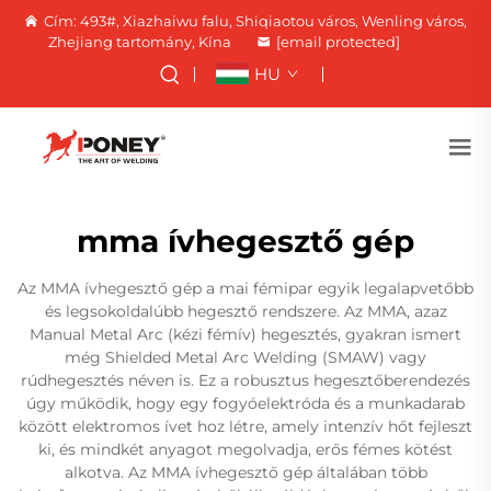
Cím: 493#, Xiazhaiwu falu, Shiqiaotou város, Wenling város,
Zhejiang tartomány, Kína
[email protected]
HU
mma ívhegesztő gép
Az MMA ívhegesztő gép a mai fémipar egyik legalapvetőbb
és legsokoldalúbb hegesztő rendszere. Az MMA, azaz
Manual Metal Arc (kézi fémív) hegesztés, gyakran ismert
még Shielded Metal Arc Welding (SMAW) vagy
rúdhegesztés néven is. Ez a robusztus hegesztőberendezés
úgy működik, hogy egy fogyóelektróda és a munkadarab
között elektromos ívet hoz létre, amely intenzív hőt fejleszt
ki, és mindkét anyagot megolvadja, erős fémes kötést
alkotva. Az MMA ívhegesztő gép általában több