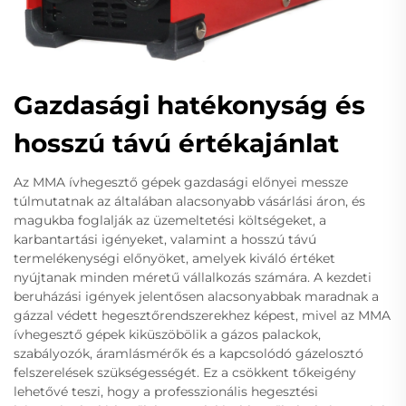
Gazdasági hatékonyság és
hosszú távú értékajánlat
Az MMA ívhegesztő gépek gazdasági előnyei messze
túlmutatnak az általában alacsonyabb vásárlási áron, és
magukba foglalják az üzemeltetési költségeket, a
karbantartási igényeket, valamint a hosszú távú
termelékenységi előnyöket, amelyek kiváló értéket
nyújtanak minden méretű vállalkozás számára. A kezdeti
beruházási igények jelentősen alacsonyabbak maradnak a
gázzal védett hegesztőrendszerekhez képest, mivel az MMA
ívhegesztő gépek kiküszöbölik a gázos palackok,
szabályozók, áramlásmérők és a kapcsolódó gázelosztó
felszerelések szükségességét. Ez a csökkent tőkeigény
lehetővé teszi, hogy a professzionális hegesztési