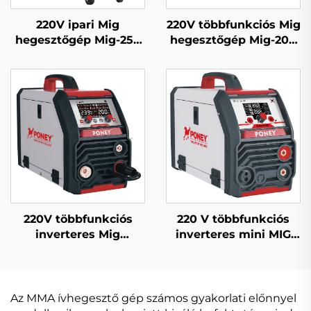
220V ipari Mig
220V többfunkciós Mig
hegesztőgép Mig-250
hegesztőgép Mig-200
többfunkciós CO2
dupla impulzusos LCD
gázzal védett Mig/Mag
digitális szabályozású
hegesztőgép
szinergikus
hegesztőgép
220V többfunkciós
220 V többfunkciós
inverteres Mig
inverteres mini MIG
hegesztőgép Mig-200
hegesztőgép MIG-140
egypulzusos digitális
digitális jelvezérlésű
vezérlésű szinergikus
MIG hegesztőgép
hegesztőgép
Az MMA ívhegesztő gép számos gyakorlati előnnyel