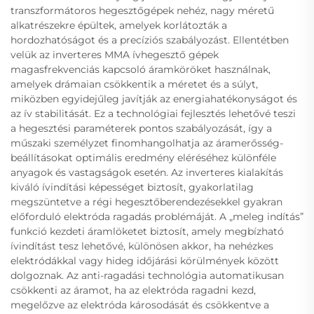
transzformátoros hegesztőgépek nehéz, nagy méretű
alkatrészekre épültek, amelyek korlátozták a
hordozhatóságot és a precíziós szabályozást. Ellentétben
velük az inverteres MMA ívhegesztő gépek
magasfrekvenciás kapcsoló áramköröket használnak,
amelyek drámaian csökkentik a méretet és a súlyt,
miközben egyidejűleg javítják az energiahatékonyságot és
az ív stabilitását. Ez a technológiai fejlesztés lehetővé teszi
a hegesztési paraméterek pontos szabályozását, így a
műszaki személyzet finomhangolhatja az áramerősség-
beállításokat optimális eredmény eléréséhez különféle
anyagok és vastagságok esetén. Az inverteres kialakítás
kiváló ívindítási képességet biztosít, gyakorlatilag
megszüntetve a régi hegesztőberendezésekkel gyakran
előforduló elektróda ragadás problémáját. A „meleg indítás”
funkció kezdeti áramlöketet biztosít, amely megbízható
ívindítást tesz lehetővé, különösen akkor, ha nehézkes
elektródákkal vagy hideg időjárási körülmények között
dolgoznak. Az anti-ragadási technológia automatikusan
csökkenti az áramot, ha az elektróda ragadni kezd,
megelőzve az elektróda károsodását és csökkentve a