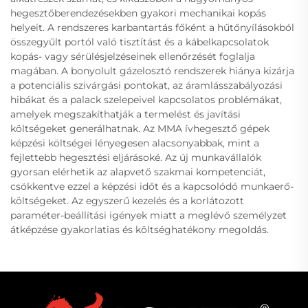
hegesztőberendezésekben gyakori mechanikai kopás
helyeit. A rendszeres karbantartás főként a hűtőnyílásokból
összegyűlt portól való tisztítást és a kábelkapcsolatok
kopás- vagy sérülésjelzéseinek ellenőrzését foglalja
magában. A bonyolult gázelosztó rendszerek hiánya kizárja
a potenciális szivárgási pontokat, az áramlásszabályozási
hibákat és a palack szelepeivel kapcsolatos problémákat,
amelyek megszakíthatják a termelést és javítási
költségeket generálhatnak. Az MMA ívhegesztő gépek
képzési költségei lényegesen alacsonyabbak, mint a
fejlettebb hegesztési eljárásoké. Az új munkavállalók
gyorsan elérhetik az alapvető szakmai kompetenciát,
csökkentve ezzel a képzési időt és a kapcsolódó munkaerő-
költségeket. Az egyszerű kezelés és a korlátozott
paraméter-beállítási igények miatt a meglévő személyzet
átképzése gyakorlatias és költséghatékony megoldás.