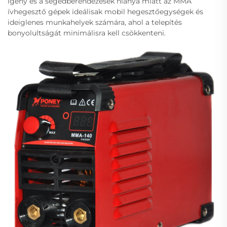
igény és a segédberendezések hiánya miatt az MMA
ívhegesztő gépek ideálisak mobil hegesztőegységek és
ideiglenes munkahelyek számára, ahol a telepítés
bonyolultságát minimálisra kell csökkenteni.