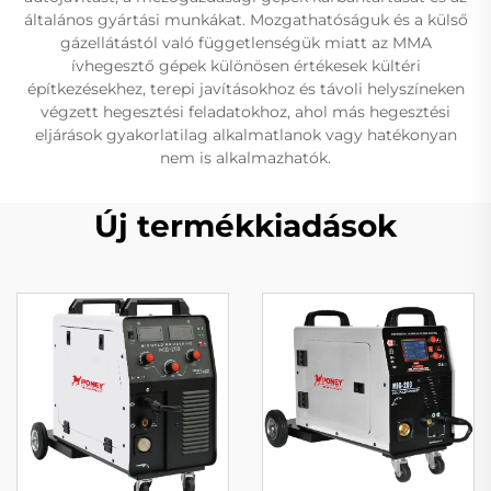
általános gyártási munkákat. Mozgathatóságuk és a külső
gázellátástól való függetlenségük miatt az MMA
ívhegesztő gépek különösen értékesek kültéri
építkezésekhez, terepi javításokhoz és távoli helyszíneken
végzett hegesztési feladatokhoz, ahol más hegesztési
eljárások gyakorlatilag alkalmatlanok vagy hatékonyan
nem is alkalmazhatók.
Új termékkiadások