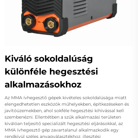
Kiváló sokoldalúság
különféle hegesztési
alkalmazásokhoz
Az MMA ívhegesztő gépek kivételes sokoldalúsága miatt
elengedhetetlen eszközök műhelyekben, építkezéseken és
javítóüzemekben, ahol sokféle hegesztési kihívással kell
szembenézni. Ellentétben a szűk alkalmazási területen
kiválóan teljesítő specializált hegesztési eljárásokkal, az
MMA ívhegesztő gép zavartalanul alkalmazkodik egy
rendkívül széles anyagválasztékhoz, illesztési