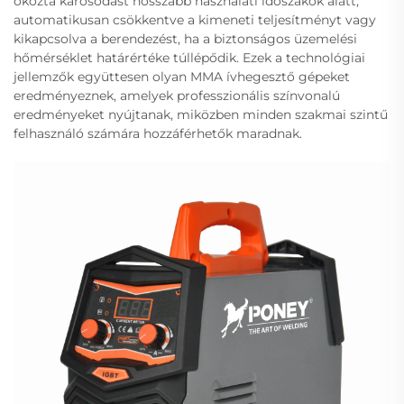
okozta károsodást hosszabb használati időszakok alatt,
automatikusan csökkentve a kimeneti teljesítményt vagy
kikapcsolva a berendezést, ha a biztonságos üzemelési
hőmérséklet határértéke túllépődik. Ezek a technológiai
jellemzők együttesen olyan MMA ívhegesztő gépeket
eredményeznek, amelyek professzionális színvonalú
eredményeket nyújtanak, miközben minden szakmai szintű
felhasználó számára hozzáférhetők maradnak.