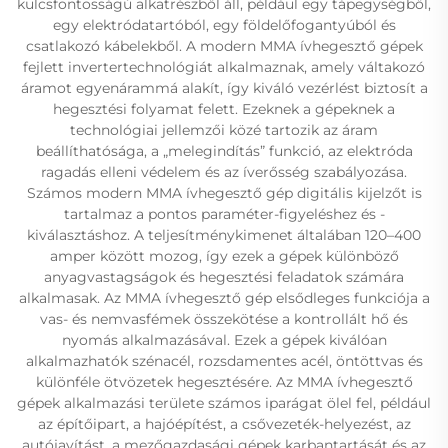
kulcsfontosságú alkatrészből áll, például egy tápegységből,
egy elektródatartóból, egy földelőfogantyúból és
csatlakozó kábelekből. A modern MMA ívhegesztő gépek
fejlett invertertechnológiát alkalmaznak, amely váltakozó
áramot egyenárammá alakít, így kiváló vezérlést biztosít a
hegesztési folyamat felett. Ezeknek a gépeknek a
technológiai jellemzői közé tartozik az áram
beállíthatósága, a „melegindítás” funkció, az elektróda
ragadás elleni védelem és az íverősség szabályozása.
Számos modern MMA ívhegesztő gép digitális kijelzőt is
tartalmaz a pontos paraméter-figyeléshez és -
kiválasztáshoz. A teljesítménykimenet általában 120–400
amper között mozog, így ezek a gépek különböző
anyagvastagságok és hegesztési feladatok számára
alkalmasak. Az MMA ívhegesztő gép elsődleges funkciója a
vas- és nemvasfémek összekötése a kontrollált hő és
nyomás alkalmazásával. Ezek a gépek kiválóan
alkalmazhatók szénacél, rozsdamentes acél, öntöttvas és
különféle ötvözetek hegesztésére. Az MMA ívhegesztő
gépek alkalmazási területe számos iparágat ölel fel, például
az építőipart, a hajóépítést, a csővezeték-helyezést, az
autójavítást, a mezőgazdasági gépek karbantartását és az