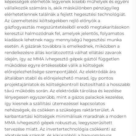
képességek elérhetők legyenek kisebb műhelyek és egyéni
vállalkozók számára is, akik máskülönben pénzügyileg
elérhetetlennek találnák a fejlett hegesztési technológiát.
Az üzemeltetési költségekben rejlő előnyök a
gázfogyasztás megszüntetéséből eredő megtakarításokon
keresztül halmozódnak fel, amelyek jelentős, folyamatos
kiadások lehetnek nagy mennyiségű hegesztési munka
esetén. A gázárak továbbra is emelkednek, miközben a
rendelkezésre állás korlátozotttá válhat ellátási zavarok
idején, így az MMA ívhegesztő gépek gáztól független
működése egyre értékesebbé válik a költségek
előrejelezhetősége szempontjából. Az elektródák ára
általában stabil és előrejelezhető marad, így pontos
projektajánlatok és költségkontroll biztosítható a hosszabb
távú működés során. Az elektródák tárolása és kezelése
lényegesen egyszerűbb, mint a gázos palackok kezelése,
így kiesnek a szállítási ütemezéssel kapcsolatos
nehézségek, és csökken a szükséges raktárterület. A
karbantartási költségek minimálisak maradnak a modern
MMA ívhegesztő gépek robusztus, leegyszerűsített
tervezése miatt. Az invertertechnológia csökkenti az
alkatrészek számát, és kiküszöböli a hagyományos