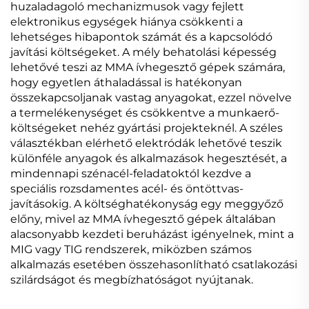
huzaladagoló mechanizmusok vagy fejlett
elektronikus egységek hiánya csökkenti a
lehetséges hibapontok számát és a kapcsolódó
javítási költségeket. A mély behatolási képesség
lehetővé teszi az MMA ívhegesztő gépek számára,
hogy egyetlen áthaladással is hatékonyan
összekapcsoljanak vastag anyagokat, ezzel növelve
a termelékenységet és csökkentve a munkaerő-
költségeket nehéz gyártási projekteknél. A széles
választékban elérhető elektródák lehetővé teszik
különféle anyagok és alkalmazások hegesztését, a
mindennapi szénacél-feladatoktól kezdve a
speciális rozsdamentes acél- és öntöttvas-
javításokig. A költséghatékonyság egy meggyőző
előny, mivel az MMA ívhegesztő gépek általában
alacsonyabb kezdeti beruházást igényelnek, mint a
MIG vagy TIG rendszerek, miközben számos
alkalmazás esetében összehasonlítható csatlakozási
szilárdságot és megbízhatóságot nyújtanak.