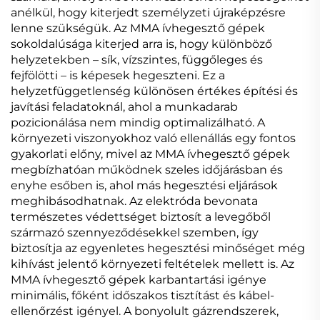
anélkül, hogy kiterjedt személyzeti újraképzésre
lenne szükségük. Az MMA ívhegesztő gépek
sokoldalúsága kiterjed arra is, hogy különböző
helyzetekben – sík, vízszintes, függőleges és
fejfölötti – is képesek hegeszteni. Ez a
helyzetfüggetlenség különösen értékes építési és
javítási feladatoknál, ahol a munkadarab
pozicionálása nem mindig optimalizálható. A
környezeti viszonyokhoz való ellenállás egy fontos
gyakorlati előny, mivel az MMA ívhegesztő gépek
megbízhatóan működnek szeles időjárásban és
enyhe esőben is, ahol más hegesztési eljárások
meghibásodhatnak. Az elektróda bevonata
természetes védettséget biztosít a levegőből
származó szennyeződésekkel szemben, így
biztosítja az egyenletes hegesztési minőséget még
kihívást jelentő környezeti feltételek mellett is. Az
MMA ívhegesztő gépek karbantartási igénye
minimális, főként időszakos tisztítást és kábel-
ellenőrzést igényel. A bonyolult gázrendszerek,