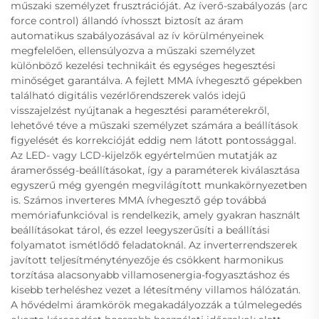
műszaki személyzet frusztrációját. Az íverő-szabályozás (arc
force control) állandó ívhosszt biztosít az áram
automatikus szabályozásával az ív körülményeinek
megfelelően, ellensúlyozva a műszaki személyzet
különböző kezelési technikáit és egységes hegesztési
minőséget garantálva. A fejlett MMA ívhegesztő gépekben
található digitális vezérlőrendszerek valós idejű
visszajelzést nyújtanak a hegesztési paraméterekről,
lehetővé téve a műszaki személyzet számára a beállítások
figyelését és korrekcióját eddig nem látott pontossággal.
Az LED- vagy LCD-kijelzők egyértelműen mutatják az
áramerősség-beállításokat, így a paraméterek kiválasztása
egyszerű még gyengén megvilágított munkakörnyezetben
is. Számos inverteres MMA ívhegesztő gép továbbá
memóriafunkcióval is rendelkezik, amely gyakran használt
beállításokat tárol, és ezzel leegyszerűsíti a beállítási
folyamatot ismétlődő feladatoknál. Az inverterrendszerek
javított teljesítménytényezője és csökkent harmonikus
torzítása alacsonyabb villamosenergia-fogyasztáshoz és
kisebb terheléshez vezet a létesítmény villamos hálózatán.
A hővédelmi áramkörök megakadályozzák a túlmelegedés