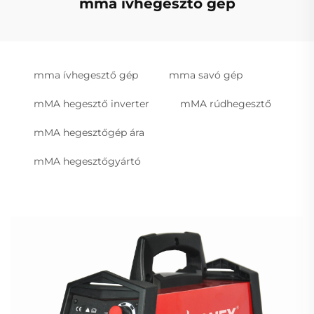
mma ívhegesztő gép
mma ívhegesztő gép
mma savó gép
mMA hegesztő inverter
mMA rúdhegesztő
mMA hegesztőgép ára
mMA hegesztőgyártó