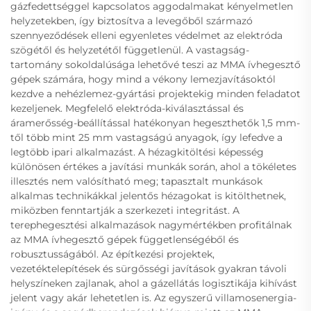
gázfedettséggel kapcsolatos aggodalmakat kényelmetlen
helyzetekben, így biztosítva a levegőből származó
szennyeződések elleni egyenletes védelmet az elektróda
szögétől és helyzetétől függetlenül. A vastagság-
tartomány sokoldalúsága lehetővé teszi az MMA ívhegesztő
gépek számára, hogy mind a vékony lemezjavításoktól
kezdve a nehézlemez-gyártási projektekig minden feladatot
kezeljenek. Megfelelő elektróda-kiválasztással és
áramerősség-beállítással hatékonyan hegeszthetők 1,5 mm-
től több mint 25 mm vastagságú anyagok, így lefedve a
legtöbb ipari alkalmazást. A hézagkitöltési képesség
különösen értékes a javítási munkák során, ahol a tökéletes
illesztés nem valósítható meg; tapasztalt munkások
alkalmas technikákkal jelentős hézagokat is kitölthetnek,
miközben fenntartják a szerkezeti integritást. A
terephegesztési alkalmazások nagymértékben profitálnak
az MMA ívhegesztő gépek függetlenségéből és
robusztusságából. Az építkezési projektek,
vezetéktelepítések és sürgősségi javítások gyakran távoli
helyszíneken zajlanak, ahol a gázellátás logisztikája kihívást
jelent vagy akár lehetetlen is. Az egyszerű villamosenergia-