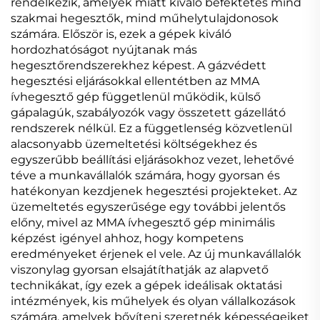
rendelkezik, amelyek miatt kiváló befektetés mind
szakmai hegesztők, mind műhelytulajdonosok
számára. Először is, ezek a gépek kiváló
hordozhatóságot nyújtanak más
hegesztőrendszerekhez képest. A gázvédett
hegesztési eljárásokkal ellentétben az MMA
ívhegesztő gép függetlenül működik, külső
gápalagúk, szabályozók vagy összetett gázellátó
rendszerek nélkül. Ez a függetlenség közvetlenül
alacsonyabb üzemeltetési költségekhez és
egyszerűbb beállítási eljárásokhoz vezet, lehetővé
téve a munkavállalók számára, hogy gyorsan és
hatékonyan kezdjenek hegesztési projekteket. Az
üzemeltetés egyszerűsége egy további jelentős
előny, mivel az MMA ívhegesztő gép minimális
képzést igényel ahhoz, hogy kompetens
eredményeket érjenek el vele. Az új munkavállalók
viszonylag gyorsan elsajátíthatják az alapvető
technikákat, így ezek a gépek ideálisak oktatási
intézmények, kis műhelyek és olyan vállalkozások
számára, amelyek bővíteni szeretnék képességeiket