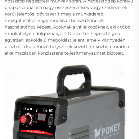
hosszabb hegesztési munkák során. A hegesztőgép könnyű
újrapozicionálása nagy összeszerelések vagy szerkezetek
körül jelentős időt takarít meg a munkadarab
mozgatásához vagy rendkívül hosszú kábelek
használatához képest. Azoknak a vállalkozóknak, akik több
munkahelyen dolgoznak, a TIG inverter hegesztő gép
egyetlen, sokoldalú megoldást jelent, amely könnyedén
utazhat a különböző helyszínek között, miközben minden
alkalmazásban konzisztens teljesítményszintet biztosít.