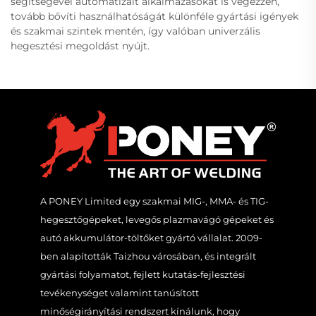
segítségével automatizált alkalmazásokat is végezzen,
tovább bővíti használhatóságát különféle gyártási igények
és szakmai szintek mentén, így valóban univerzális
hegesztési megoldást nyújt.
A PONEY Limited egy szakmai MIG-, MMA- és TIG-
hegesztőgépeket, levegős plazmavágó gépeket és
autó akkumulátor-töltőket gyártó vállalat. 2009-
ben alapították Taizhou városában, és integrált
gyártási folyamatot, fejlett kutatás-fejlesztési
tevékenységet valamint tanúsított
minőségirányítási rendszert kínálunk, hogy