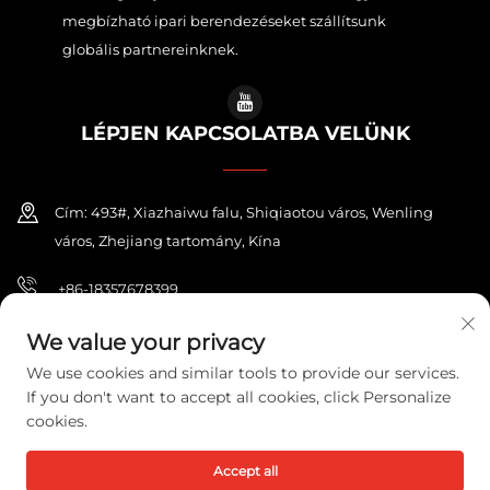
megbízható ipari berendezéseket szállítsunk
globális partnereinknek.
LÉPJEN KAPCSOLATBA VELÜNK
Cím: 493#, Xiazhaiwu falu, Shiqiaotou város, Wenling
város, Zhejiang tartomány, Kína
+86-18357678399
[email protected]
We value your privacy
We use cookies and similar tools to provide our services.
If you don't want to accept all cookies, click Personalize
cookies.
Copyright © 2026 ZHEJIANG PONEY ELECTRIC CO.,LTD. Minden jog
fenntartva.
Adatvédelmi irányelvek
Accept all