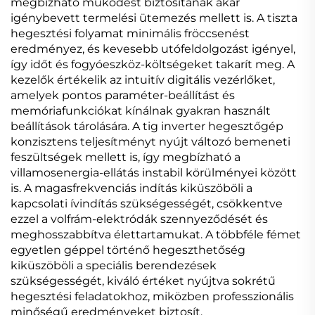
megbízható működést biztosítanak akár
igénybevett termelési ütemezés mellett is. A tiszta
hegesztési folyamat minimális fröccsenést
eredményez, és kevesebb utófeldolgozást igényel,
így időt és fogyóeszköz-költségeket takarít meg. A
kezelők értékelik az intuitív digitális vezérlőket,
amelyek pontos paraméter-beállítást és
memóriafunkciókat kínálnak gyakran használt
beállítások tárolására. A tig inverter hegesztőgép
konzisztens teljesítményt nyújt változó bemeneti
feszültségek mellett is, így megbízható a
villamosenergia-ellátás instabil körülményei között
is. A magasfrekvenciás indítás kiküszöböli a
kapcsolati ívindítás szükségességét, csökkentve
ezzel a volfrám-elektródák szennyeződését és
meghosszabbítva élettartamukat. A többféle fémet
egyetlen géppel történő hegeszthetőség
kiküszöböli a speciális berendezések
szükségességét, kiváló értéket nyújtva sokrétű
hegesztési feladatokhoz, miközben professzionális
minőségű eredményeket biztosít.