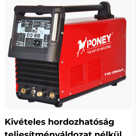
Kivételes hordozhatóság
teljesítményáldozat nélkül