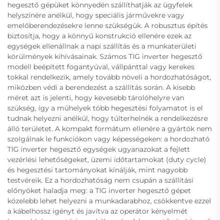
hegesztő gépüket könnyedén szállíthatják az ügyfelek
helyszínére anélkül, hogy speciális járművekre vagy
emelőberendezésekre lenne szükségük. A robusztus építés
biztosítja, hogy a könnyű konstrukció ellenére ezek az
egységek ellenállnak a napi szállítás és a munkaterületi
körülmények kihívásainak. Számos TIG inverter hegesztő
modell beépített fogantyúval, vállpánttal vagy kerekes
tokkal rendelkezik, amely tovább növeli a hordozhatóságot,
miközben védi a berendezést a szállítás során. A kisebb
méret azt is jelenti, hogy kevesebb tárolóhelyre van
szükség, így a műhelyek több hegesztési folyamatot is el
tudnak helyezni anélkül, hogy túlterhelnék a rendelkezésre
álló területet. A kompakt formátum ellenére a gyártók nem
szolgálnak le funkciókon vagy képességeken: a hordozható
TIG inverter hegesztő egységek ugyanazokat a fejlett
vezérlési lehetőségeket, üzemi időtartamokat (duty cycle)
és hegesztési tartományokat kínálják, mint nagyobb
testvéreik. Ez a hordozhatóság nem csupán a szállítási
előnyöket haladja meg: a TIG inverter hegesztő gépet
közelebb lehet helyezni a munkadarabhoz, csökkentve ezzel
a kábelhossz igényt és javítva az operátor kényelmét