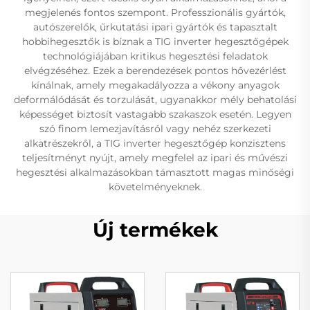
megjelenés fontos szempont. Professzionális gyártók,
autószerelők, űrkutatási ipari gyártók és tapasztalt
hobbihegesztők is bíznak a TIG inverter hegesztőgépek
technológiájában kritikus hegesztési feladatok
elvégzéséhez. Ezek a berendezések pontos hővezérlést
kínálnak, amely megakadályozza a vékony anyagok
deformálódását és torzulását, ugyanakkor mély behatolási
képességet biztosít vastagabb szakaszok esetén. Legyen
szó finom lemezjavításról vagy nehéz szerkezeti
alkatrészekről, a TIG inverter hegesztőgép konzisztens
teljesítményt nyújt, amely megfelel az ipari és művészi
hegesztési alkalmazásokban támasztott magas minőségi
követelményeknek.
Új termékek