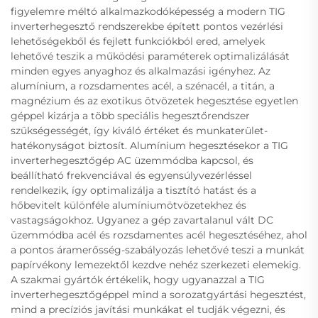
figyelemre méltó alkalmazkodóképesség a modern TIG
inverterhegesztő rendszerekbe épített pontos vezérlési
lehetőségekből és fejlett funkciókból ered, amelyek
lehetővé teszik a működési paraméterek optimalizálását
minden egyes anyaghoz és alkalmazási igényhez. Az
alumínium, a rozsdamentes acél, a szénacél, a titán, a
magnézium és az exotikus ötvözetek hegesztése egyetlen
géppel kizárja a több speciális hegesztőrendszer
szükségességét, így kiváló értéket és munkaterület-
hatékonyságot biztosít. Alumínium hegesztésekor a TIG
inverterhegesztőgép AC üzemmódba kapcsol, és
beállítható frekvenciával és egyensúlyvezérléssel
rendelkezik, így optimalizálja a tisztító hatást és a
hőbevitelt különféle alumíniumötvözetekhez és
vastagságokhoz. Ugyanez a gép zavartalanul vált DC
üzemmódba acél és rozsdamentes acél hegesztéséhez, ahol
a pontos áramerősség-szabályozás lehetővé teszi a munkát
papírvékony lemezektől kezdve nehéz szerkezeti elemekig.
A szakmai gyártók értékelik, hogy ugyanazzal a TIG
inverterhegesztőgéppel mind a sorozatgyártási hegesztést,
mind a precíziós javítási munkákat el tudják végezni, és