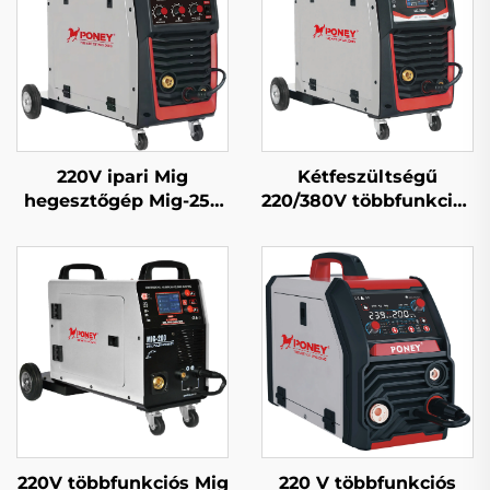
220V ipari Mig
Kétfeszültségű
hegesztőgép Mig-250
220/380V többfunkciós
többfunkciós CO2
Mig hegesztőgép Mig-
gázzal védett Mig/Mag
250 dupla impulzusos
hegesztőgép
LCD digitális
szabályozású
szinergikus
hegesztőgép
220V többfunkciós Mig
220 V többfunkciós