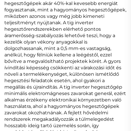
hegesztőgépek akár 40%-kal kevesebb energiát
fogyasztanak, mint a hagyományos hegesztőgépek,
miközben azonos vagy még jobb kimeneti
teljesítményt nyújtanak. A tig inverter
hegesztőrendszerekben elérhető pontos
áramerősség-szabályozás lehetővé teszi, hogy a
kezelők olyan vékony anyagokkal is
dolgozhassanak, mint a 0,5 mm-es vastagság,
anélkül, hogy félniük kellene a leégéstől, ezzel
bővítve a megvalósítható projektek körét. A gyors
ívindítási képesség csökkenti az várakozási időt és
növeli a termelékenységet, különösen ismétlődő
hegesztési feladatok esetén, ahol gyakori a
megállás és újraindítás. A tig inverter hegesztőgép
minimális elektromágneses zavarokat generál, ezért
alkalmas érzékeny elektronikai környezetben való
használatra, ahol a hagyományos hegesztőgépek
zavarokat okozhatnának. A fejlett hővédelmi
rendszerek megakadályozzák a túlmelegedést
hosszabb ideig tartó üzemelés során, így