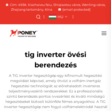
Cím: 493#, Xiazhaiwu falu, Shiqiaotou város, Wenling város,
Zhejiang tartomány, Kína
[email protected]
HU
tig inverter övési
berendezés
A TIG inverter hegesztőgép egy kifinomult hegesztési
megoldást képvisel, amely ötvözi a volfrám-inertgáz
hegesztési technológiát az előrehaladott inverteres
teljesítményvezérlő rendszerekkel. Ez a professzionális
szintű berendezés pontos ívvezérlést és kiváló minőségű
hegesztéseket biztosít különféle fémes anyagokhoz. A TIG
inverter hegesztőgép nem fogyó volfrámelektródát használ