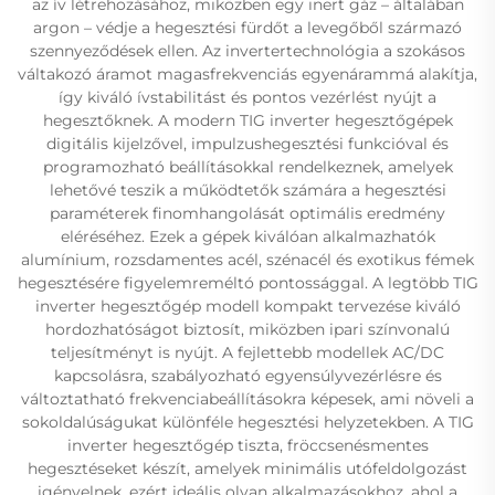
az ív létrehozásához, miközben egy inert gáz – általában
argon – védje a hegesztési fürdőt a levegőből származó
szennyeződések ellen. Az invertertechnológia a szokásos
váltakozó áramot magasfrekvenciás egyenárammá alakítja,
így kiváló ívstabilitást és pontos vezérlést nyújt a
hegesztőknek. A modern TIG inverter hegesztőgépek
digitális kijelzővel, impulzushegesztési funkcióval és
programozható beállításokkal rendelkeznek, amelyek
lehetővé teszik a működtetők számára a hegesztési
paraméterek finomhangolását optimális eredmény
eléréséhez. Ezek a gépek kiválóan alkalmazhatók
alumínium, rozsdamentes acél, szénacél és exotikus fémek
hegesztésére figyelemreméltó pontossággal. A legtöbb TIG
inverter hegesztőgép modell kompakt tervezése kiváló
hordozhatóságot biztosít, miközben ipari színvonalú
teljesítményt is nyújt. A fejlettebb modellek AC/DC
kapcsolásra, szabályozható egyensúlyvezérlésre és
változtatható frekvenciabeállításokra képesek, ami növeli a
sokoldalúságukat különféle hegesztési helyzetekben. A TIG
inverter hegesztőgép tiszta, fröccsenésmentes
hegesztéseket készít, amelyek minimális utófeldolgozást
igényelnek, ezért ideális olyan alkalmazásokhoz, ahol a