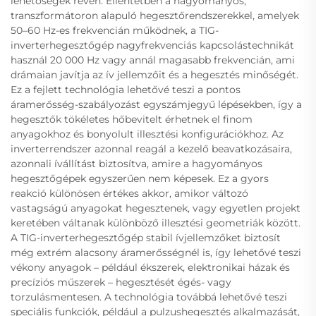
lehetőségek révén. Ellentétben a hagyományos,
transzformátoron alapuló hegesztőrendszerekkel, amelyek
50–60 Hz-es frekvencián működnek, a TIG-
inverterhegesztőgép nagyfrekvenciás kapcsolástechnikát
használ 20 000 Hz vagy annál magasabb frekvencián, ami
drámaian javítja az ív jellemzőit és a hegesztés minőségét.
Ez a fejlett technológia lehetővé teszi a pontos
áramerősség-szabályozást egyszámjegyű lépésekben, így a
hegesztők tökéletes hőbevitelt érhetnek el finom
anyagokhoz és bonyolult illesztési konfigurációkhoz. Az
inverterrendszer azonnal reagál a kezelő beavatkozásaira,
azonnali ívállítást biztosítva, amire a hagyományos
hegesztőgépek egyszerűen nem képesek. Ez a gyors
reakció különösen értékes akkor, amikor változó
vastagságú anyagokat hegesztenek, vagy egyetlen projekt
keretében váltanak különböző illesztési geometriák között.
A TIG-inverterhegesztőgép stabil ívjellemzőket biztosít
még extrém alacsony áramerősségnél is, így lehetővé teszi
vékony anyagok – például ékszerek, elektronikai házak és
precíziós műszerek – hegesztését égés- vagy
torzulásmentesen. A technológia továbbá lehetővé teszi
speciális funkciók, például a pulzushegesztés alkalmazását,