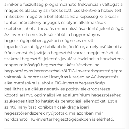
amikor a feszültség programozható frekvencián váltogat a
magas és alacsony szintek között, csökkentve a hőbevitelt,
miközben megőrzi a behatolást. Ez a képesség kritikusan
fontos hőérzékeny anyagok és olyan alkalmazások
esetében, ahol a torzulás minimalizálása döntő jelentőségű.
Az invertertervezés kiküszöböli a hagyományos
hegesztőgépekben gyakori mágneses mező-
ingadozásokat, így stabilabb ív jön létre, amely csökkenti a
fröccsenést és javítja a hegesztési varrat megjelenését. A
szakmai hegesztők jelentős javulást észlelnek a konzisztens,
magas minőségű hegesztések készítésében, ha
hagyományos berendezésekről TIG-inverterhegesztőgépre
váltanak. A pontossági irányítás kiterjed az AC-hegesztési
alkalmazásokra is, ahol a TIG-inverterhegesztőgép
beállíthatja a ciklus negatív és pozitív elektrodarésze
közötti arányt, optimalizálva az alumínium hegesztéséhez
szükséges tisztító hatást és behatolási jellemzőket. Ezt a
szintű irányítást korábban csak drága ipari
hegesztőrendszerek nyújtották, ma azonban már
hordozható TIG-inverterhegesztőgépekben is elérhető.