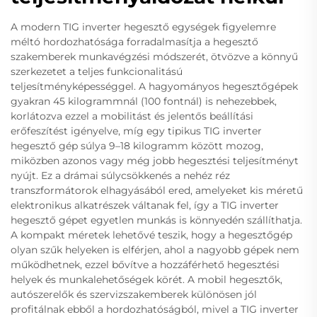
A modern TIG inverter hegesztő egységek figyelemre
méltó hordozhatósága forradalmasítja a hegesztő
szakemberek munkavégzési módszerét, ötvözve a könnyű
szerkezetet a teljes funkcionalitású
teljesítményképességgel. A hagyományos hegesztőgépek
gyakran 45 kilogrammnál (100 fontnál) is nehezebbek,
korlátozva ezzel a mobilitást és jelentős beállítási
erőfeszítést igényelve, míg egy tipikus TIG inverter
hegesztő gép súlya 9–18 kilogramm között mozog,
miközben azonos vagy még jobb hegesztési teljesítményt
nyújt. Ez a drámai súlycsökkenés a nehéz réz
transzformátorok elhagyásából ered, amelyeket kis méretű
elektronikus alkatrészek váltanak fel, így a TIG inverter
hegesztő gépet egyetlen munkás is könnyedén szállíthatja.
A kompakt méretek lehetővé teszik, hogy a hegesztőgép
olyan szűk helyeken is elférjen, ahol a nagyobb gépek nem
működhetnek, ezzel bővítve a hozzáférhető hegesztési
helyek és munkalehetőségek körét. A mobil hegesztők,
autószerelők és szervizszakemberek különösen jól
profitálnak ebből a hordozhatóságból, mivel a TIG inverter