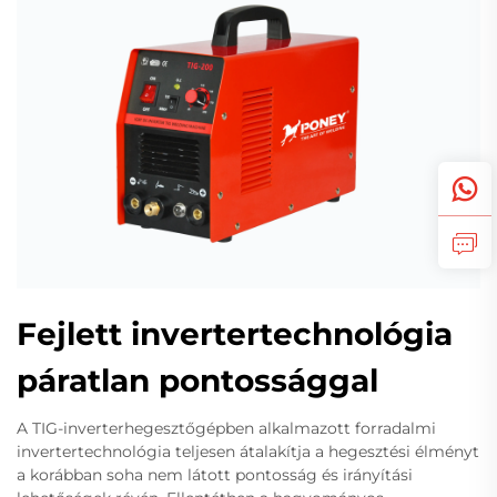
Fejlett invertertechnológia
páratlan pontossággal
A TIG-inverterhegesztőgépben alkalmazott forradalmi
invertertechnológia teljesen átalakítja a hegesztési élményt
a korábban soha nem látott pontosság és irányítási