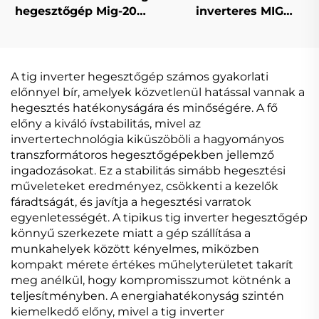
hegesztőgép Mig-200
inverteres MIG
dupla impulzusos LCD
hegesztőgép Mig-200
digitális szabályozású
digitális vezérlésű
szinergikus
szinkronizált MIG
hegesztőgép
hegesztőgép
A tig inverter hegesztőgép számos gyakorlati
előnnyel bír, amelyek közvetlenül hatással vannak a
hegesztés hatékonyságára és minőségére. A fő
előny a kiváló ívstabilitás, mivel az
invertertechnológia kiküszöböli a hagyományos
transzformátoros hegesztőgépekben jellemző
ingadozásokat. Ez a stabilitás simább hegesztési
műveleteket eredményez, csökkenti a kezelők
fáradtságát, és javítja a hegesztési varratok
egyenletességét. A tipikus tig inverter hegesztőgép
könnyű szerkezete miatt a gép szállítása a
munkahelyek között kényelmes, miközben
kompakt mérete értékes műhelyterületet takarít
meg anélkül, hogy kompromisszumot kötnénk a
teljesítményben. A energiahatékonyság szintén
kiemelkedő előny, mivel a tig inverter