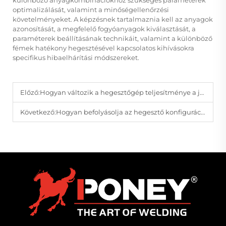
optimalizálását, valamint a minőségellenőrzési
követelményeket. A képzésnek tartalmaznia kell az anyagok
azonosítását, a megfelelő fogyóanyagok kiválasztását, a
paraméterek beállításának technikáit, valamint a különböző
fémek hatékony hegesztésével kapcsolatos kihívásokra
specifikus hibaelhárítási módszereket.
Előző:
Hogyan változik a hegesztőgép teljesítménye a javítási munkáktól a gyártási feladatokig?
Következő:
Hogyan befolyásolja az hegesztő konfiguráció a termelékenységet különböző gyártási feladatok során?