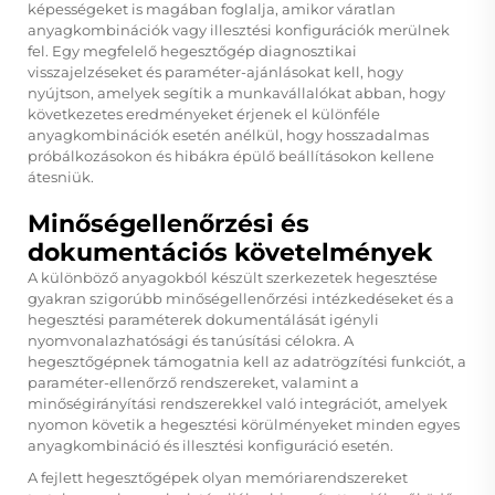
képességeket is magában foglalja, amikor váratlan
anyagkombinációk vagy illesztési konfigurációk merülnek
fel. Egy megfelelő hegesztőgép diagnosztikai
visszajelzéseket és paraméter-ajánlásokat kell, hogy
nyújtson, amelyek segítik a munkavállalókat abban, hogy
következetes eredményeket érjenek el különféle
anyagkombinációk esetén anélkül, hogy hosszadalmas
próbálkozásokon és hibákra épülő beállításokon kellene
átesniük.
Minőségellenőrzési és
dokumentációs követelmények
A különböző anyagokból készült szerkezetek hegesztése
gyakran szigorúbb minőségellenőrzési intézkedéseket és a
hegesztési paraméterek dokumentálását igényli
nyomvonalazhatósági és tanúsítási célokra. A
hegesztőgépnek támogatnia kell az adatrögzítési funkciót, a
paraméter-ellenőrző rendszereket, valamint a
minőségirányítási rendszerekkel való integrációt, amelyek
nyomon követik a hegesztési körülményeket minden egyes
anyagkombináció és illesztési konfiguráció esetén.
A fejlett hegesztőgépek olyan memóriarendszereket