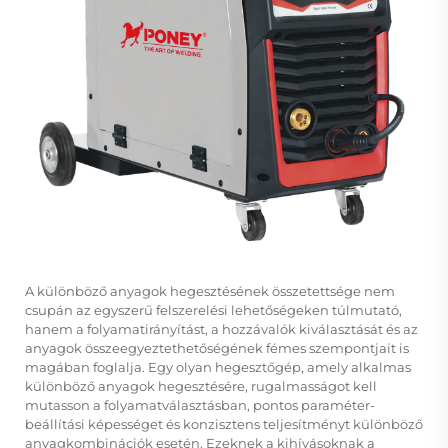
A különböző anyagok hegesztésének összetettsége nem
csupán az egyszerű felszerelési lehetőségeken túlmutató,
hanem a folyamatirányítást, a hozzávalók kiválasztását és az
anyagok összeegyeztethetőségének fémes szempontjait is
magában foglalja. Egy olyan hegesztőgép, amely alkalmas
különböző anyagok hegesztésére, rugalmasságot kell
mutasson a folyamatválasztásban, pontos paraméter-
beállítási képességet és konzisztens teljesítményt különböző
anyagkombinációk esetén. Ezeknek a kihívásoknak a