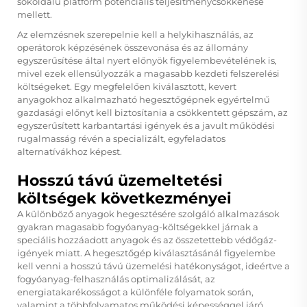
sokoldalú platform potenciális teljesítménycsökkenése
mellett.
Az elemzésnek szerepelnie kell a helykihasználás, az
operátorok képzésének összevonása és az állomány
egyszerűsítése által nyert előnyök figyelembevételének is,
mivel ezek ellensúlyozzák a magasabb kezdeti felszerelési
költségeket. Egy megfelelően kiválasztott, kevert
anyagokhoz alkalmazható hegesztőgépnek egyértelmű
gazdasági előnyt kell biztosítania a csökkentett gépszám, az
egyszerűsített karbantartási igények és a javult működési
rugalmasság révén a specializált, egyfeladatos
alternatívákhoz képest.
Hosszú távú üzemeltetési
költségek következményei
A különböző anyagok hegesztésére szolgáló alkalmazások
gyakran magasabb fogyóanyag-költségekkel járnak a
speciális hozzáadott anyagok és az összetettebb védőgáz-
igények miatt. A hegesztőgép kiválasztásánál figyelembe
kell venni a hosszú távú üzemelési hatékonyságot, ideértve a
fogyóanyag-felhasználás optimalizálását, az
energiatakarékosságot a különféle folyamatok során,
valamint a többfolyamatos működési képességgel járó