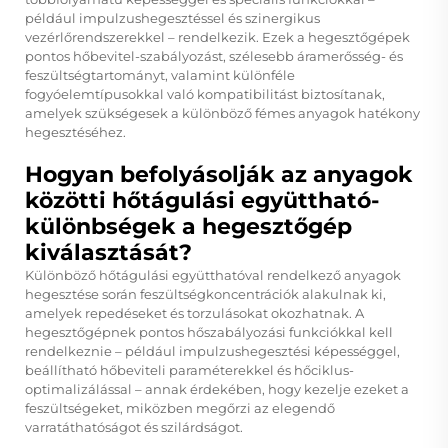
például impulzushegesztéssel és szinergikus
vezérlőrendszerekkel – rendelkezik. Ezek a hegesztőgépek
pontos hőbevitel-szabályozást, szélesebb áramerősség- és
feszültségtartományt, valamint különféle
fogyóelemtípusokkal való kompatibilitást biztosítanak,
amelyek szükségesek a különböző fémes anyagok hatékony
hegesztéséhez.
Hogyan befolyásolják az anyagok
közötti hőtágulási együttható-
különbségek a hegesztőgép
kiválasztását?
Különböző hőtágulási együtthatóval rendelkező anyagok
hegesztése során feszültségkoncentrációk alakulnak ki,
amelyek repedéseket és torzulásokat okozhatnak. A
hegesztőgépnek pontos hőszabályozási funkciókkal kell
rendelkeznie – például impulzushegesztési képességgel,
beállítható hőbeviteli paraméterekkel és hőciklus-
optimalizálással – annak érdekében, hogy kezelje ezeket a
feszültségeket, miközben megőrzi az elegendő
varratáthatóságot és szilárdságot.