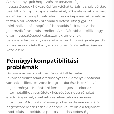
A kevert anyagok hegesztésére tervezett fejlett
hegesztőgépek hőkezelési funkciókat tartalmaznak, például
beállítható impulzusparamétereket, hőbevitel-szabályozást
és hűtési ciklus-optimalizálást. Ezek a képességek lehetővé
teszik a működtetők számára a hőfeszültség-gyűlés
minimalizálását megfelelő behatolás és összeolvadás
jellemzők fenntartása mellett. A kihívás abban rejlik, hogy
olyan hegesztőgépet válasszanak, amelynek
paramétertartománya és szabályozási finomsága elegendő
az összes szándékolt anyagkombináció hőviselkedésének
kezelésére.
Fémügyi kompatibilitási
problémák
Bizonyos anyagkombinációk öröklött fémetani
inkompatibilitásokat eredményeznek, amelyek hatással
vannak az illesztési zóna integritására és a hosszú távú
teljesítményre. Különböző fémek hegesztésekor az
intermetallikus vegyületek képződése rideg zónákat
eredményezhet, amelyek veszélyeztetik a szerkezeti
integritást. A különböző anyagok hegesztésére szolgáló
hegesztőberendezésnek lehetővé kell tennie a folyamat
módosításait, például a pontos haladási sebességek