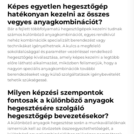
Képes egyetlen hegesztőgép
hatékonyan kezelni az összes
vegyes anyagkombinációt?
Bár a fejlett többfolyamatú hegesztőgépek kezelni tudnak
számos különböző anyagkombinációt, egyes rendkívül
nehéz kombinációk specializált berendezést vagy
technikákat igényelhetnek. A kulcs a megfelelő
sokoldalúsággal és paraméter-vezérléssel rendelkező
hegesztőgép kiválasztása, amely képes kezelni a legtöbb
előre látható alkalmazást, miközben felismerjük, hogy a
nagyon speciális anyagkombinációk további
berendezéseket vagy külső szolgáltatások igénybevételét
tehetik szükségessé.
Milyen képzési szempontok
fontosak a különböző anyagok
hegesztésére szolgáló
hegesztőgép bevezetésekor?
A különböző anyagok hegesztése során a munkavállalóknak
ismerniük kell az ötvözetek összeegyeztethetőségét, a
különböző anyagkombinációkhoz szükséges paraméterek