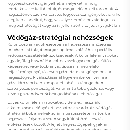
fogyóeszközöket igényelhet, amelyeket mindig
rendelkezésre kell állniuk, és megfelelően kell tárolniuk. A
hegesztőnek ezen változatos fogyóeszköz-igényeket is ki kell
elégítenie anélkül, hogy veszélyeztetné a huzaladagolás
megbízhatóságát vagy az ív jellemzőit a teljes anyagskálán.
Védőgáz-stratégiai nehézségek
Különböző anyagok esetében a hegesztési minőség és
mechanikai tulajdonságok optimalizálásához speciális
védőgáz-összetételek szükségesek. A különféle anyagokat
egyidejűleg használó alkalmazások gyakran gázváltási
képességet vagy több anyagtípusra is megfelelő
teljesítményt nyújtó kevert gázoldatokat igényelnek. A
hegesztőgép kiválasztásánál figyelembe kell venni a
gázellátó rendszer kompatibilitását, a térfogatáram-
szabályozás pontosságát, valamint a több gázforrás vagy
kevert gázrendszerek befogadásának lehetőségét.
Egyes különféle anyagokat egyidejűleg használó
alkalmazások előnyöket hozhatnak az adaptív védőgáz-
stratégiákból, amelyek során a gázösszetétel változik a
hegesztési folyamat során vagy különböző illesztési
előkészítések között. A fejlett hegesztőgépek gyakran
programozható gázvezérlő rendszereket tartalmaznak,