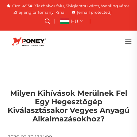
Cím: 493#, Xiazhaiwu falu, Shiqiaotou város, Wenling város,
Zhejiang tartomány, Kína
[email protected]
HU
Milyen Kihívások Merülnek Fel
Egy Hegesztőgép
Kiválasztásakor Vegyes Anyagú
Alkalmazásokhoz?
2026-03-30 18:14:00