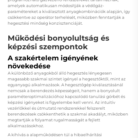
amelyek automatikusan módosítják a védőgáz-
paramétereket a kiválasztott anyagkombinációk alapján, így
csökkentve az operátor terhelését, miközben fenntartják a
hegesztési minőség konzisztenciáját.
Működési bonyolultság és
képzési szempontok
A szakértelem igényének
növekedése
A különböző anyagokból álló hegesztés lényegesen
magasabb szakmai szintet igényel a hegesztőktől, mint az
egyanyagú alkalmazások. A hegesztőgép kiválasztásánál
nemcsak a berendezés képességeit, hanem a bonyolult
paraméteroptimalizációhoz kapcsolódó tanulási görbét és
képzési igényeket is figyelembe kell venni. Az intuitív
vezérlőkkel és útmutató rendszerekkel felszerelt
berendezések csökkenthetik a szakmai akadályt, miközben
megtartják a folyamat rugalmasságát a fejlett
alkalmazásokhoz.
A kihívás a alapműködésen túl a hibaelhárítási