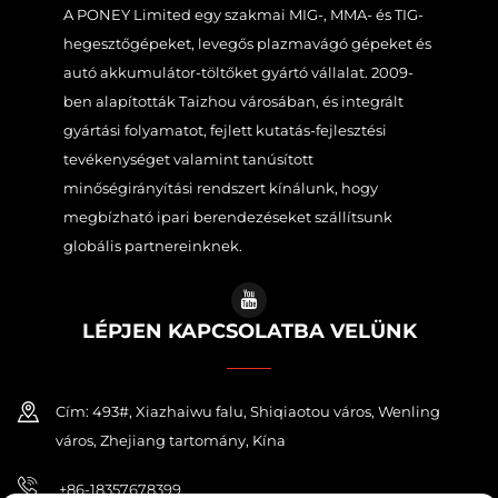
A PONEY Limited egy szakmai MIG-, MMA- és TIG-
hegesztőgépeket, levegős plazmavágó gépeket és
autó akkumulátor-töltőket gyártó vállalat. 2009-
ben alapították Taizhou városában, és integrált
gyártási folyamatot, fejlett kutatás-fejlesztési
tevékenységet valamint tanúsított
minőségirányítási rendszert kínálunk, hogy
megbízható ipari berendezéseket szállítsunk
globális partnereinknek.
LÉPJEN KAPCSOLATBA VELÜNK
Cím: 493#, Xiazhaiwu falu, Shiqiaotou város, Wenling
város, Zhejiang tartomány, Kína
+86-18357678399