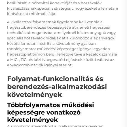
beállítását, a hőbevitel korrekcióját és a hozzávalók
kiválasztásának speciális stratégiáit, hogy ezeket a fémetani
kihívásokat minimalizálja.
A kiválasztási folyamatnak figyelembe kell vennie a
hegesztőberendezés képességét a átmeneti hegesztési
technikák támogatására, amelyeknél köztes anyagok vagy
speciális hozzávalók hidalják át a különböző alapanyagok
közötti fémetani rést. Ez a követelmény gyakran
többfolyamatos működési képességet igényel egyetlen
hegesztőplatformon belül, lehetővé téve a kezelők számára
a MIG-, TIG- és kézi ívhegesztési eljárások közötti váltást az
anyagkombinációk igényei szerint.
Folyamat-funkcionalitás és
berendezés-alkalmazkodási
követelmények
Többfolyamatos működési
képességre vonatkozó
követelmények
A különböző anyagokból álló alkalmazások gyakran