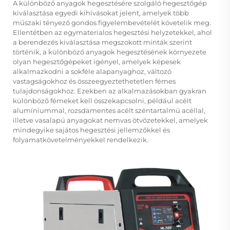
A különböző anyagok hegesztésére szolgáló hegesztőgép
kiválasztása egyedi kihívásokat jelent, amelyek több
műszaki tényező gondos figyelembevételét követelik meg.
Ellentétben az egymaterialos hegesztési helyzetekkel, ahol
a berendezés kiválasztása megszokott minták szerint
történik, a különböző anyagok hegesztésének környezete
olyan hegesztőgépeket igényel, amelyek képesek
alkalmazkodni a sokféle alapanyaghoz, változó
vastagságokhoz és összeegyeztethetetlen fémes
tulajdonságokhoz. Ezekben az alkalmazásokban gyakran
különböző fémeket kell összekapcsolni, például acélt
alumíniummal, rozsdamentes acélt széntartalmú acéllal,
illetve vasalapú anyagokat nemvas ötvözetekkel, amelyek
mindegyike sajátos hegesztési jellemzőkkel és
folyamatkövetelményekkel rendelkezik.