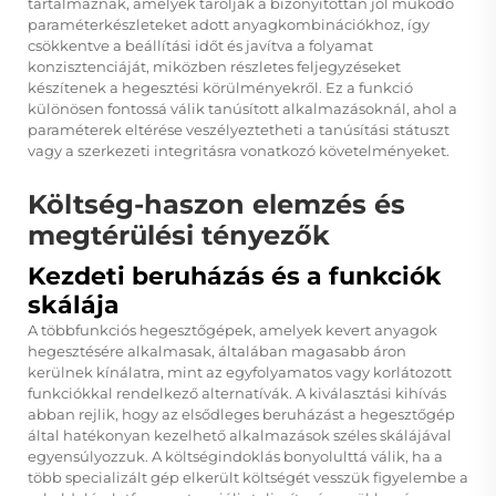
tartalmaznak, amelyek tárolják a bizonyítottan jól működő
paraméterkészleteket adott anyagkombinációkhoz, így
csökkentve a beállítási időt és javítva a folyamat
konzisztenciáját, miközben részletes feljegyzéseket
készítenek a hegesztési körülményekről. Ez a funkció
különösen fontossá válik tanúsított alkalmazásoknál, ahol a
paraméterek eltérése veszélyeztetheti a tanúsítási státuszt
vagy a szerkezeti integritásra vonatkozó követelményeket.
Költség-haszon elemzés és
megtérülési tényezők
Kezdeti beruházás és a funkciók
skálája
A többfunkciós hegesztőgépek, amelyek kevert anyagok
hegesztésére alkalmasak, általában magasabb áron
kerülnek kínálatra, mint az egyfolyamatos vagy korlátozott
funkciókkal rendelkező alternatívák. A kiválasztási kihívás
abban rejlik, hogy az elsődleges beruházást a hegesztőgép
által hatékonyan kezelhető alkalmazások széles skálájával
egyensúlyozzuk. A költségindoklás bonyolulttá válik, ha a
több specializált gép elkerült költségét vesszük figyelembe a