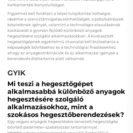
karbantartási bonyolultságot.
Figyelmet kell fordítani a teljes tulajdonlási költségre,
ideértve a szerviztámogatás elérhetőségét, a pótalkatrészek
készletének igényét, valamint a technológia elavulásának
kockázatát a gyorsan fejlődő különböző anyagok
hegesztésére szolgáló alkalmazásokban. A kiválasztott
hegesztőgépnek egyértelmű útvonalat kell biztosítania a
képességek bővítéséhez és a technológiai frissítésekhez,
ahogy az anyagkombinációk és az alkalmazási igények a
berendezés élettartama alatt változnak.
GYIK
Mi teszi a hegesztőgépet
alkalmasabbá különböző anyagok
hegesztésére szolgáló
alkalmazásokhoz, mint a
szokásos hegesztőberendezések?
Egy vegyes anyagok hegesztésére tervezett hegesztőgép
bővített paraméter-szabályozási tartománnyal,
többfolyamatú képességgel és speciális funkciókkal –