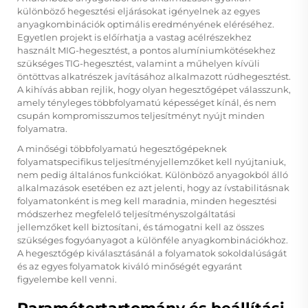
különböző hegesztési eljárásokat igényelnek az egyes
anyagkombinációk optimális eredményének eléréséhez.
Egyetlen projekt is előírhatja a vastag acélrészekhez
használt MIG-hegesztést, a pontos alumíniumkötésekhez
szükséges TIG-hegesztést, valamint a műhelyen kívüli
öntöttvas alkatrészek javításához alkalmazott rúdhegesztést.
A kihívás abban rejlik, hogy olyan hegesztőgépet válasszunk,
amely tényleges többfolyamatú képességet kínál, és nem
csupán kompromisszumos teljesítményt nyújt minden
folyamatra.
A minőségi többfolyamatú hegesztőgépeknek
folyamatspecifikus teljesítményjellemzőket kell nyújtaniuk,
nem pedig általános funkciókat. Különböző anyagokból álló
alkalmazások esetében ez azt jelenti, hogy az ívstabilitásnak
folyamatonként is meg kell maradnia, minden hegesztési
módszerhez megfelelő teljesítményszolgáltatási
jellemzőket kell biztosítani, és támogatni kell az összes
szükséges fogyóanyagot a különféle anyagkombinációkhoz.
A hegesztőgép kiválasztásánál a folyamatok sokoldalúságát
és az egyes folyamatok kiváló minőségét egyaránt
figyelembe kell venni.