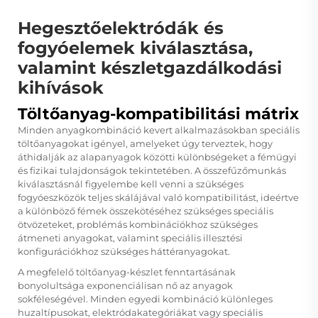
Hegesztőelektródák és
fogyóelemek kiválasztása,
valamint készletgazdálkodási
kihívások
Töltőanyag-kompatibilitási mátrix
Minden anyagkombináció kevert alkalmazásokban speciális
töltőanyagokat igényel, amelyeket úgy terveztek, hogy
áthidalják az alapanyagok közötti különbségeket a fémügyi
és fizikai tulajdonságok tekintetében. A
összefűzőmunkás
kiválasztásnál figyelembe kell venni a szükséges
fogyóeszközök teljes skálájával való kompatibilitást, ideértve
a különböző fémek összekötéséhez szükséges speciális
ötvözeteket, problémás kombinációkhoz szükséges
átmeneti anyagokat, valamint speciális illesztési
konfigurációkhoz szükséges háttéranyagokat.
A megfelelő töltőanyag-készlet fenntartásának
bonyolultsága exponenciálisan nő az anyagok
sokféleségével. Minden egyedi kombináció különleges
huzaltípusokat, elektródakategóriákat vagy speciális