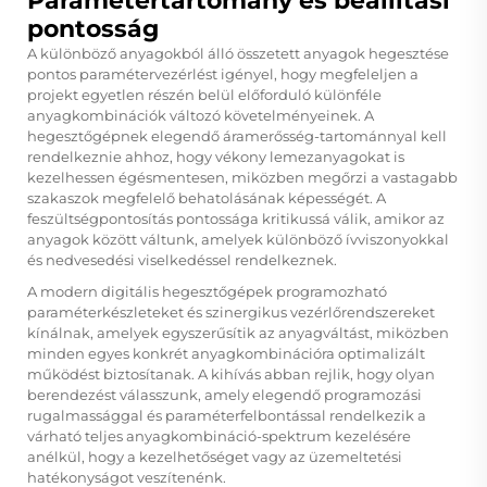
Paramétertartomány és beállítási
pontosság
A különböző anyagokból álló összetett anyagok hegesztése
pontos paramétervezérlést igényel, hogy megfeleljen a
projekt egyetlen részén belül előforduló különféle
anyagkombinációk változó követelményeinek. A
hegesztőgépnek elegendő áramerősség-tartománnyal kell
rendelkeznie ahhoz, hogy vékony lemezanyagokat is
kezelhessen égésmentesen, miközben megőrzi a vastagabb
szakaszok megfelelő behatolásának képességét. A
feszültségpontosítás pontossága kritikussá válik, amikor az
anyagok között váltunk, amelyek különböző ívviszonyokkal
és nedvesedési viselkedéssel rendelkeznek.
A modern digitális hegesztőgépek programozható
paraméterkészleteket és szinergikus vezérlőrendszereket
kínálnak, amelyek egyszerűsítik az anyagváltást, miközben
minden egyes konkrét anyagkombinációra optimalizált
működést biztosítanak. A kihívás abban rejlik, hogy olyan
berendezést válasszunk, amely elegendő programozási
rugalmassággal és paraméterfelbontással rendelkezik a
várható teljes anyagkombináció-spektrum kezelésére
anélkül, hogy a kezelhetőséget vagy az üzemeltetési
hatékonyságot veszítenénk.