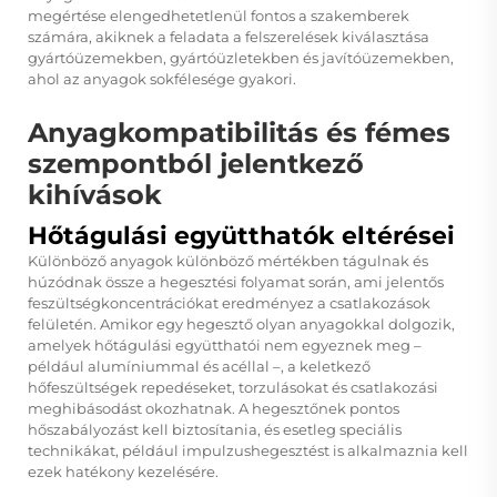
megértése elengedhetetlenül fontos a szakemberek
számára, akiknek a feladata a felszerelések kiválasztása
gyártóüzemekben, gyártóüzletekben és javítóüzemekben,
ahol az anyagok sokfélesége gyakori.
Anyagkompatibilitás és fémes
szempontból jelentkező
kihívások
Hőtágulási együtthatók eltérései
Különböző anyagok különböző mértékben tágulnak és
húzódnak össze a hegesztési folyamat során, ami jelentős
feszültségkoncentrációkat eredményez a csatlakozások
felületén. Amikor egy hegesztő olyan anyagokkal dolgozik,
amelyek hőtágulási együtthatói nem egyeznek meg –
például alumíniummal és acéllal –, a keletkező
hőfeszültségek repedéseket, torzulásokat és csatlakozási
meghibásodást okozhatnak. A hegesztőnek pontos
hőszabályozást kell biztosítania, és esetleg speciális
technikákat, például impulzushegesztést is alkalmaznia kell
ezek hatékony kezelésére.