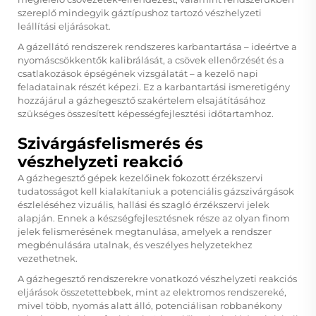
szereplő mindegyik gáztípushoz tartozó vészhelyzeti
leállítási eljárásokat.
A gázellátó rendszerek rendszeres karbantartása – ideértve a
nyomáscsökkentők kalibrálását, a csövek ellenőrzését és a
csatlakozások épségének vizsgálatát – a kezelő napi
feladatainak részét képezi. Ez a karbantartási ismeretigény
hozzájárul a gázhegesztő szakértelem elsajátításához
szükséges összesített képességfejlesztési időtartamhoz.
Szivárgásfelismerés és
vészhelyzeti reakció
A gázhegesztő gépek kezelőinek fokozott érzékszervi
tudatosságot kell kialakítaniuk a potenciális gázszivárgások
észleléséhez vizuális, hallási és szagló érzékszervi jelek
alapján. Ennek a készségfejlesztésnek része az olyan finom
jelek felismerésének megtanulása, amelyek a rendszer
megbénulására utalnak, és veszélyes helyzetekhez
vezethetnek.
A gázhegesztő rendszerekre vonatkozó vészhelyzeti reakciós
eljárások összetettebbek, mint az elektromos rendszereké,
mivel több, nyomás alatt álló, potenciálisan robbanékony