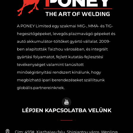
A PONEY Limited egy szakmai MIG-, MMA- és TIG-
hegesztőgépeket, levegős plazmavágó gépeket és
autó akkumulátor-töltőket gyártó vállalat. 2009-
ben alapították Taizhou városában, és integrált
gyártási folyamatot, fejlett kutatás-fejlesztési
tevékenységet valamint tanúsított
minőségirányítási rendszert kínálunk, hogy
megbízható ipari berendezéseket szállítsunk
globális partnereinknek.
LÉPJEN KAPCSOLATBA VELÜNK
Cím: 493#, Xiazhaiwu falu, Shiqiaotou város, Wenling