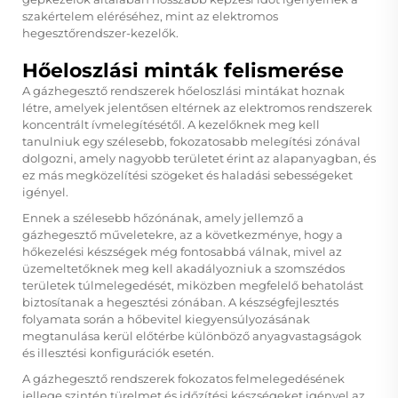
szakértelem eléréséhez, mint az elektromos
hegesztőrendszer-kezelők.
Hőeloszlási minták felismerése
A gázhegesztő rendszerek hőeloszlási mintákat hoznak
létre, amelyek jelentősen eltérnek az elektromos rendszerek
koncentrált ívmelegítésétől. A kezelőknek meg kell
tanulniuk egy szélesebb, fokozatosabb melegítési zónával
dolgozni, amely nagyobb területet érint az alapanyagban, és
ez más megközelítési szögeket és haladási sebességeket
igényel.
Ennek a szélesebb hőzónának, amely jellemző a
gázhegesztő műveletekre, az a következménye, hogy a
hőkezelési készségek még fontosabbá válnak, mivel az
üzemeltetőknek meg kell akadályozniuk a szomszédos
területek túlmelegedését, miközben megfelelő behatolást
biztosítanak a hegesztési zónában. A készségfejlesztés
folyamata során a hőbevitel kiegyensúlyozásának
megtanulása kerül előtérbe különböző anyagvastagságok
és illesztési konfigurációk esetén.
A gázhegesztő rendszerek fokozatos felmelegedésének
jellege szintén türelmet és időzítési készségeket igényel az