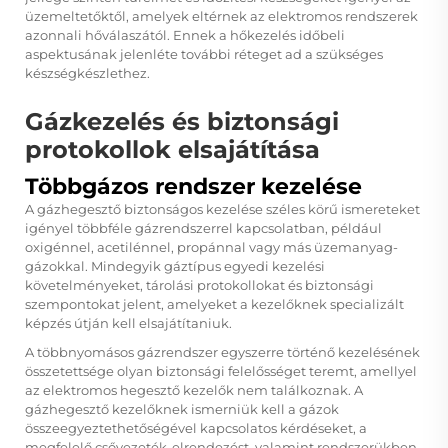
üzemeltetőktől, amelyek eltérnek az elektromos rendszerek
azonnali hőválaszától. Ennek a hőkezelés időbeli
aspektusának jelenléte további réteget ad a szükséges
készségkészlethez.
Gázkezelés és biztonsági
protokollok elsajátítása
Többgázos rendszer kezelése
A gázhegesztő biztonságos kezelése széles körű ismereteket
igényel többféle gázrendszerrel kapcsolatban, például
oxigénnel, acetilénnel, propánnal vagy más üzemanyag-
gázokkal. Mindegyik gáztípus egyedi kezelési
követelményeket, tárolási protokollokat és biztonsági
szempontokat jelent, amelyeket a kezelőknek specializált
képzés útján kell elsajátítaniuk.
A többnyomásos gázrendszer egyszerre történő kezelésének
összetettsége olyan biztonsági felelősséget teremt, amellyel
az elektromos hegesztő kezelők nem találkoznak. A
gázhegesztő kezelőknek ismerniük kell a gázok
összeegyeztethetőségével kapcsolatos kérdéseket, a
megfelelő csővezeték-elrendezést, valamint rendszerükben