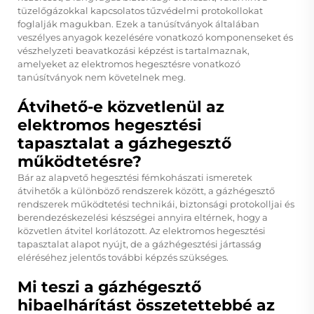
tüzelőgázokkal kapcsolatos tűzvédelmi protokollokat
foglalják magukban. Ezek a tanúsítványok általában
veszélyes anyagok kezelésére vonatkozó komponenseket és
vészhelyzeti beavatkozási képzést is tartalmaznak,
amelyeket az elektromos hegesztésre vonatkozó
tanúsítványok nem követelnek meg.
Átvihető-e közvetlenül az
elektromos hegesztési
tapasztalat a gázhegesztő
működtetésre?
Bár az alapvető hegesztési fémkohászati ismeretek
átvihetők a különböző rendszerek között, a gázhégesztő
rendszerek működtetési technikái, biztonsági protokolljai és
berendezéskezelési készségei annyira eltérnek, hogy a
közvetlen átvitel korlátozott. Az elektromos hegesztési
tapasztalat alapot nyújt, de a gázhégesztési jártasság
eléréséhez jelentős további képzés szükséges.
Mi teszi a gázhégesztő
hibaelhárítást összetettebbé az