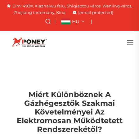
Cím: 493#, Xiazhaiwu falu, Shiqiaotou város, Wenling város,
Zhejiang tartomány, Kína
[email protected]
HU
Miért Különböznek A
Gázhégesztők Szakmai
Követelményei Az
Elektromosan Működtetett
Rendszerekétől?