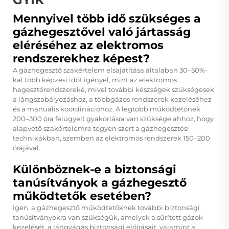
Mennyivel több idő szükséges a
gázhegesztővel való jártasság
eléréséhez az elektromos
rendszerekhez képest?
A gázhegesztő szakértelem elsajátítása általában 30–50%-
kal több képzési időt igényel, mint az elektromos
hegesztőrendszereké, mivel további készségek szükségesek
a lángszabályozáshoz, a többgázos rendszerek kezeléséhez
és a manuális koordinációhoz. A legtöbb működtetőnek
200–300 óra felügyelt gyakorlásra van szüksége ahhoz, hogy
alapvető szakértelemre tegyen szert a gázhegesztési
technikákban, szemben az elektromos rendszerek 150–200
órájával.
Különböznek-e a biztonsági
tanúsítványok a gázhegesztő
működtetők esetében?
Igen, a gázhegesztő működtetőknek további biztonsági
tanúsítványokra van szükségük, amelyek a sűrített gázok
kezelését, a lángvágás biztonsági előírásait, valamint a