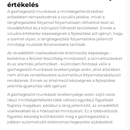
értékelés
A gázhegesztő munkások a minőségellenőrzéshez
erősebben támaszkodnak a vizuális jelekre, mivel a
lánghegesztési folyamat folyamatosan láthatóvá teszi az
olvadékfoltot és a környező hőhatott területeket. Ennek a
vizuális értékelési képességnek a fejlesztése azt igényli, hogy
a szemet olyan, a lánghegesztési folyamatokra jellemző
minőségi mutatók felismerésére tanítsák.
Az olvadékfolt viselkedésének értelmezési képessége –
beleértve a felületi feszültség mintázatait, a színváltozásokat
és az áramlási jellemzőket – különösen fontossá válik a
gázhegesztő munkások tevékenysége során, ahol általában
nem állnak rendelkezésre automatikus folyamatszabályozó
rendszerek. Ennek az értelmező készségnek a fejlesztése
jelentős gyakorlási időt igényel.
A gázhegesztő munkások tevékenysége során zajló valós
idejű minőségértékelés több változó egyidejű figyelését
foglalja magában, például a láng jellemzőit, az olvadékfolt
viselkedését és a hőeloszlás mintázatait. Ez a többváltozós
figyelési készség különbözteti meg a gázhegesztést a
jobban automatizált elektromos hegesztési eljárásoktól.