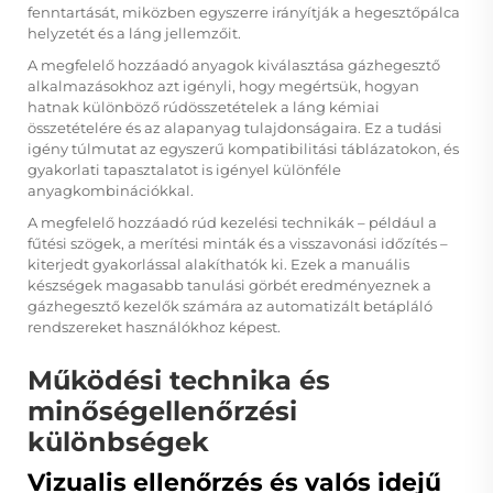
fenntartását, miközben egyszerre irányítják a hegesztőpálca
helyzetét és a láng jellemzőit.
A megfelelő hozzáadó anyagok kiválasztása gázhegesztő
alkalmazásokhoz azt igényli, hogy megértsük, hogyan
hatnak különböző rúdösszetételek a láng kémiai
összetételére és az alapanyag tulajdonságaira. Ez a tudási
igény túlmutat az egyszerű kompatibilitási táblázatokon, és
gyakorlati tapasztalatot is igényel különféle
anyagkombinációkkal.
A megfelelő hozzáadó rúd kezelési technikák – például a
fűtési szögek, a merítési minták és a visszavonási időzítés –
kiterjedt gyakorlással alakíthatók ki. Ezek a manuális
készségek magasabb tanulási görbét eredményeznek a
gázhegesztő kezelők számára az automatizált betápláló
rendszereket használókhoz képest.
Működési technika és
minőségellenőrzési
különbségek
Vizualis ellenőrzés és valós idejű