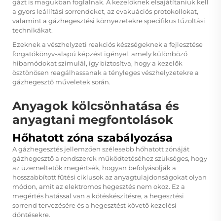
gázt is magukban foglalnak. A kezelőknek elsajátítaniuk kell
a gyors leállítási sorrendeket, az evakuációs protokollokat,
valamint a gázhegesztési környezetekre specifikus tűzoltási
technikákat.
Ezeknek a vészhelyzeti reakciós készségeknek a fejlesztése
forgatókönyv-alapú képzést igényel, amely különböző
hibamódokat szimulál, így biztosítva, hogy a kezelők
ösztönösen reagálhassanak a tényleges vészhelyzetekre a
gázhegesztő műveletek során.
Anyagok kölcsönhatása és
anyagtani megfontolások
Hőhatott zóna szabályozása
A gázhegesztés jellemzően szélesebb hőhatott zónáját
gázhegesztő
a rendszerek működtetéséhez szükséges, hogy
az üzemeltetők megértsék, hogyan befolyásolják a
hosszabbított fűtési ciklusok az anyagtulajdonságokat olyan
módon, amit az elektromos hegesztés nem okoz. Ez a
megértés hatással van a kötéskészítésre, a hegesztési
sorrend tervezésére és a hegesztést követő kezelési
döntésekre.