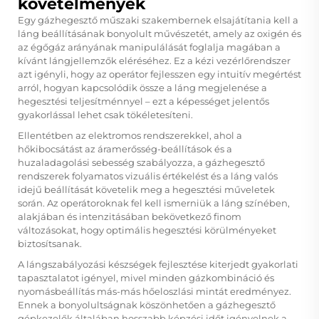
követelmények
Egy gázhegesztő műszaki szakembernek elsajátítania kell a
láng beállításának bonyolult művészetét, amely az oxigén és
az égőgáz arányának manipulálását foglalja magában a
kívánt lángjellemzők eléréséhez. Ez a kézi vezérlőrendszer
azt igényli, hogy az operátor fejlesszen egy intuitív megértést
arról, hogyan kapcsolódik össze a láng megjelenése a
hegesztési teljesítménnyel – ezt a képességet jelentős
gyakorlással lehet csak tökéletesíteni.
Ellentétben az elektromos rendszerekkel, ahol a
hőkibocsátást az áramerősség-beállítások és a
huzaladagolási sebesség szabályozza, a gázhegesztő
rendszerek folyamatos vizuális értékelést és a láng valós
idejű beállítását követelik meg a hegesztési műveletek
során. Az operátoroknak fel kell ismerniük a láng színében,
alakjában és intenzitásában bekövetkező finom
változásokat, hogy optimális hegesztési körülményeket
biztosítsanak.
A lángszabályozási készségek fejlesztése kiterjedt gyakorlati
tapasztalatot igényel, mivel minden gázkombináció és
nyomásbeállítás más-más hőeloszlási mintát eredményez.
Ennek a bonyolultságnak köszönhetően a gázhegesztő
gépkezelők általában hosszabb képzési időt igényelnek a