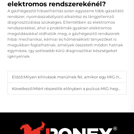
elektromos rendszerekénél?
A gázhégesztő hibaelhárítás során egyszerre több gázellátó
rendszer, nyomásszabályozó alkatrész és lángjellemző
diagnosztizálása szükséges. Ellentétben az elektromos
rendszerekkel, ahol a problémák gyakran elektromos
megoldásokkal oldhatók meg, a gázhégesztő rendszerek
hibái mechanikai, kémiai és hőmérsékleti tényezőket is
magukban foglalhatnak, amelyek összetett módon hatnak
egymásra, így szélesebb körű diagnosztikai készségeket
igényelnek.
Előző:
Milyen kihívások merülnek fel, amikor egy MIG-hegesztő különböző vastagságú anyagokat hegeszt?
Következő:
Miért részesítik előnyben a pulzus-MIG-hegesztő rendszereket a precíziós gyártási környezetekben?