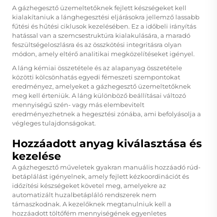
A gázhegesztő üzemeltetőknek fejlett készségeket kell
kialakítaniuk a lánghegesztési eljárásokra jellemző lassabb
fűtési és hűtési ciklusok kezelésében. Ez a időbeli irányítás
hatással van a szemcsestruktúra kialakulására, a maradó
feszültségeloszlásra és az összkötési integritásra olyan
módon, amely eltérő analitikai megközelítéseket igényel.
A láng kémiai összetétele és az alapanyag összetétele
közötti kölcsönhatás egyedi fémeszeti szempontokat
eredményez, amelyeket a gázhegesztő üzemeltetőknek
meg kell érteniük. A láng különböző beállításai változó
mennyiségű szén- vagy más elembevitelt
eredményezhetnek a hegesztési zónába, ami befolyásolja a
végleges tulajdonságokat.
Hozzáadott anyag kiválasztása és
kezelése
A gázhegesztő műveletek gyakran manuális hozzáadó rúd-
betáplálást igényelnek, amely fejlett kézkoordinációt és
időzítési készségeket követel meg, amelyekre az
automatizált huzalbetápláló rendszerek nem
támaszkodnak. A kezelőknek megtanulniuk kell a
hozzáadott töltőfém mennyiségének egyenletes