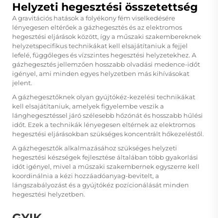
Helyzeti hegesztési összetettség
A gravitációs hatások a folyékony fém viselkedésére
lényegesen eltérőek a gázhegesztés és az elektromos
hegesztési eljárások között, így a műszaki szakembereknek
helyzetspecifikus technikákat kell elsajátítaniuk a fejjel
lefelé, függőleges és vízszintes hegesztési helyzetekhez. A
gázhegesztés jellemzően hosszabb olvadási medence-időt
igényel, ami minden egyes helyzetben más kihívásokat
jelent.
A gázhegesztőknek olyan gyújtókéz-kezelési technikákat
kell elsajátítaniuk, amelyek figyelembe veszik a
lánghegesztéssel járó szélesebb hőzónát és hosszabb hűlési
időt. Ezek a technikák lényegesen eltérnek az elektromos
hegesztési eljárásokban szükséges koncentrált hőkezeléstől.
A gázhegesztők alkalmazásához szükséges helyzeti
hegesztési készségek fejlesztése általában több gyakorlási
időt igényel, mivel a műszaki szakembernek egyszerre kell
koordinálnia a kézi hozzáadóanyag-bevitelt, a
lángszabályozást és a gyújtókéz pozícionálását minden
hegesztési helyzetben.
GYIK