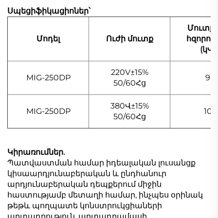
Սպեցիֆիկացիոներ՝
Մուտք
Մոդել
Ուժի մուտք
հզորութ
(կՎԱ
220V±15%
MIG-250DP
9.5
50/60Հց
380Վ±15%
MIG-250DP
10.5
50/60Հց
Կիրառումներ.
Պատվաստման համար իդեալական լուսանցք
կիսաարդյունաբերական և ընդհանուր
արդյունաբերական դեպքերում միջին
հաստությամբ մետաղի համար, ինչպես օրինակ
թեթև պողպատե կոնստրուկցիաների
արտադրություն, արտադրամասի