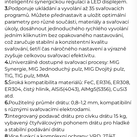
inteligentní synergickou regulací a LED displejem.
3.
Podporuje ukládání a vyvolání až 35 svařovacích
programů. Můžete přednastavit a uložit optimální
parametry pro různé součásti, materiály a svařovací
úkoly, dosáhnout jednoduchého rychlého vyvolání
jedním kliknutím bez opakovaného nastavování,
což zaručuje stabilní a konzistentní kvalitu
svařování, šetří čas náročného nastavení a výrazně
zvyšuje celkovou svařovací efektivitu.
4.
Univerzálně dostupné svařovací procesy: MIG
Synergie, MIG Jednoduchý pulz, MIG Dvojitý pulz,
TIG, TIG pulz, MMA
5.
Široká kompatibilita materiálů: FeC, ER316, ER308,
ER304, čistý hliník, AlSi5(4043), AlMg5(5356), CuSi3
atd.
6.
Použitelný průměr drátu: 0,8–1,2 mm, kompatibilní
s různými svařovacími elektrodami.
7.
Integrovaný podavač drátu pro cívku drátu 15 kg,
vybavený čtyřválcovým pohonem drátu pro hladké
a stabilní podávání drátu
8.
Více funkcí a komplexní ochrany: VRD, 2T/4T,