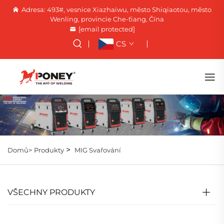
Adresa: 493#, vesnice Xiazhaiwu, město Shiqiaotou, město
Wenling, provincie Che-ťiang, Čína
[email protected]
CS
>
Domů>
Produkty
MIG Svařování
VŠECHNY PRODUKTY