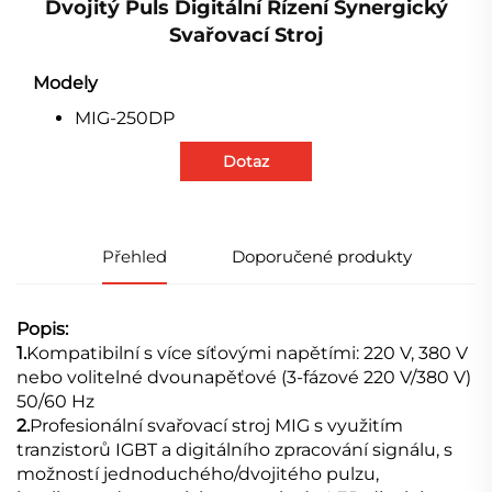
Dvojitý Puls Digitální Řízení Synergický
Svařovací Stroj
Modely
MIG-250DP
Dotaz
Přehled
Doporučené produkty
Popis:
1.
Kompatibilní s více síťovými napětími: 220 V, 380 V
nebo volitelné dvounapěťové (3-fázové 220 V/380 V)
50/60 Hz
2.
Profesionální svařovací stroj MIG s využitím
tranzistorů IGBT a digitálního zpracování signálu, s
možností jednoduchého/dvojitého pulzu,