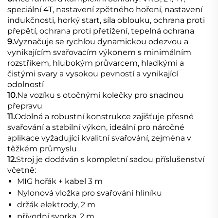
speciální 4T, nastavení zpětného hoření, nastavení
indukčnosti, horký start, síla oblouku, ochrana proti
přepětí, ochrana proti přetížení, tepelná ochrana
9.
Vyznačuje se rychlou dynamickou odezvou a
vynikajícím svařovacím výkonem s minimálním
rozstřikem, hlubokým průvarcem, hladkými a
čistými svary a vysokou pevností a vynikající
odolností
10.
Na vozíku s otočnými kolečky pro snadnou
přepravu
11.
Odolná a robustní konstrukce zajišťuje přesné
svařování a stabilní výkon, ideální pro náročné
aplikace vyžadující kvalitní svařování, zejména v
těžkém průmyslu
12.
Stroj je dodáván s kompletní sadou příslušenství
včetně:
MIG hořák + kabel 3 m
Nylonová vložka pro svařování hliníku
držák elektrody, 2 m
přívodní svorka, 2 m