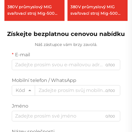
380V průmyslový MIG
380V průmyslový MIG
svařovací stroj Mig-500
svařovací stroj Mig-500
dvojitý puls, vodní
multifunkční CO2 plynný
chlazení, synergický
krytý MIG/MAG svařovací
Získejte bezplatnou cenovou nabídku
systém
stroj s výfukováním
Náš zástupce vám brzy zavolá.
E-mail
0/100
Mobilní telefon / WhatsApp
Kód
0/100
Jméno
0/100
Název společnosti