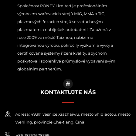
Společnost PONEY Limited je profesionálním
výrobcem svařovacích strojů MIG, MMA a TIG,
plazmových řezacích strojů se vzduchovým
plazmatem a nabíječek autobaterií. Založená v
roce 2009 ve městě Taizhou, nabízíme
integrovanou výrobu, pokročilý výzkum a vývoj a
certifikované systémy řízení kvality, abychom
poskytovali spolehlivé průmyslové vybavení svým
globálním partnerům.
KONTAKTUJTE NÁS
Adresa: 493#, vesnice Xiazhaiwu, město Shiqiaotou, město
Wenling, provincie Che-ťiang, Čína
+86-18357678399