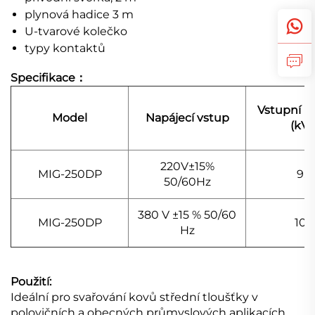
plynová hadice 3 m
U-tvarové kolečko
typy kontaktů
Specifikace：
Vstupní k
Model
Napájecí vstup
(kVA
220V±15%
MIG-250DP
9.5
50/60Hz
380 V ±15 % 50/60
MIG-250DP
10.5
Hz
Použití:
Ideální pro svařování kovů střední tloušťky v
polovičních a obecných průmyslových aplikacích,