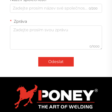
0/200
Zpráva
0/1000
Odeslat