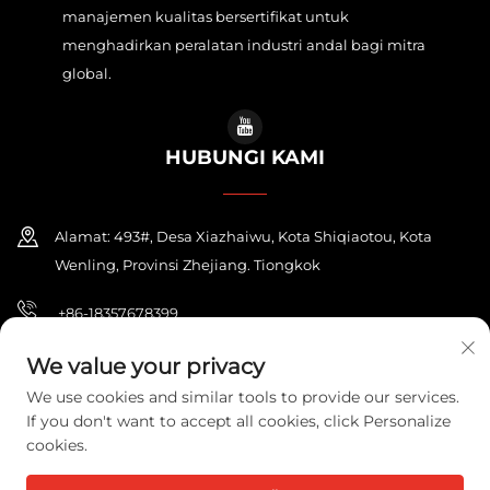
manajemen kualitas bersertifikat untuk
menghadirkan peralatan industri andal bagi mitra
global.
HUBUNGI KAMI
Alamat: 493#, Desa Xiazhaiwu, Kota Shiqiaotou, Kota
Wenling, Provinsi Zhejiang. Tiongkok
+86-18357678399
[email protected]
We value your privacy
We use cookies and similar tools to provide our services.
If you don't want to accept all cookies, click Personalize
cookies.
Hak Cipta © 2026 ZHEJIANG PONEY ELECTRIC CO.,LTD. Semua hak
dilindungi.
Kebijakan Privasi