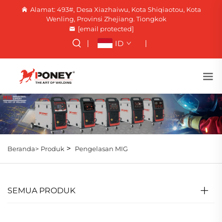
Alamat: 493#, Desa Xiazhaiwu, Kota Shiqiaotou, Kota
Wenling, Provinsi Zhejiang. Tiongkok
[email protected]
ID
>
Beranda>
Produk
Pengelasan MIG
SEMUA PRODUK