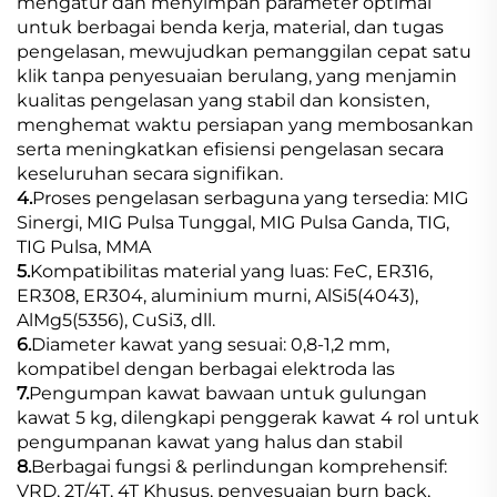
mengatur dan menyimpan parameter optimal
untuk berbagai benda kerja, material, dan tugas
pengelasan, mewujudkan pemanggilan cepat satu
klik tanpa penyesuaian berulang, yang menjamin
kualitas pengelasan yang stabil dan konsisten,
menghemat waktu persiapan yang membosankan
serta meningkatkan efisiensi pengelasan secara
keseluruhan secara signifikan.
4.
Proses pengelasan serbaguna yang tersedia: MIG
Sinergi, MIG Pulsa Tunggal, MIG Pulsa Ganda, TIG,
TIG Pulsa, MMA
5.
Kompatibilitas material yang luas: FeC, ER316,
ER308, ER304, aluminium murni, AlSi5(4043),
AlMg5(5356), CuSi3, dll.
6.
Diameter kawat yang sesuai: 0,8-1,2 mm,
kompatibel dengan berbagai elektroda las
7.
Pengumpan kawat bawaan untuk gulungan
kawat 5 kg, dilengkapi penggerak kawat 4 rol untuk
pengumpanan kawat yang halus dan stabil
8.
Berbagai fungsi & perlindungan komprehensif:
VRD, 2T/4T, 4T Khusus, penyesuaian burn back,