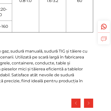
0.8-1.0
1.6-3.2
60
20-
0
5-160
 gaz, sudură manuală, sudură TIG și tăiere cu
narii. Utilizată pe scară largă în fabricarea
grele, containere, conducte, table și
pieselor mici și tăierea eficientă a tablelor
xidabil. Satisface atât nevoile de sudură
ltă precizie, fiind ideală pentru producția în