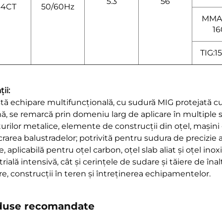
5.3
56
64CT
50/60Hz
MMA:
16
TIG:1
ții:
tă echipare multifuncțională, cu sudură MIG protejată cu
, se remarcă prin domeniu larg de aplicare în multiple sce
turilor metalice, elemente de construcții din oțel, mașini 
rarea balustradelor; potrivită pentru sudura de precizie a 
, aplicabilă pentru oțel carbon, oțel slab aliat și oțel ino
rială intensivă, cât și cerințele de sudare și tăiere de îna
re, construcții în teren și întreținerea echipamentelor.
duse recomandate