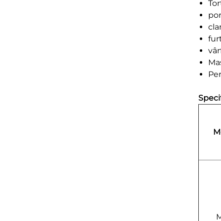
Tor
por
cl
fur
vâr
Mas
Per
Speci
M
M