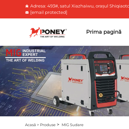
Adresa: 493#, satul Xiazhaiwu, orașul Shiqiaoto
[email protected]
Prima pagină
>
Acasă >
Produse
MIG Sudare