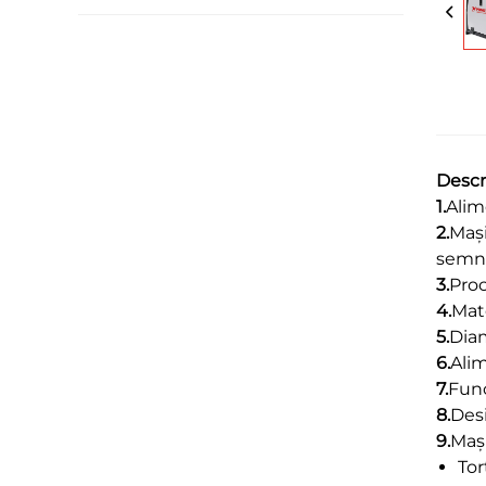
Descr
1.
Alim
2.
Mași
semnal
3.
Proc
4.
Mat
5.
Diam
6.
Ali
7.
Func
8.
Desi
9.
Mași
Tor