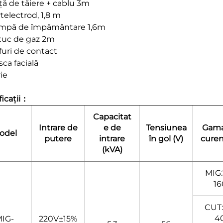
ță de tăiere + cablu 3m
telectrod, 1,8 m
ampă de împământare 1,6m
tuc de gaz 2m
furi de contact
ca facială
ie
ficații：
Capacitat
Intrare de
e de
Tensiunea
Gama
odel
putere
intrare
în gol (V)
curen
(kVA)
MIG:
16
CUT:
4
IG-
220V±15%