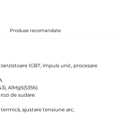
Produse recomandate
ranzistoare IGBT, impuls unic, procesare
A
3), AlMg5(5356).
trozi de sudare.
e termică, ajustare tensiune arc,