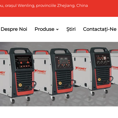
u, orașul Wenling, provinciile Zhejiang. China
Despre Noi
Produse
Știri
Contactați-Ne