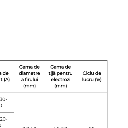
Gama de
Gama de
 de
diametre
tijă pentru
Ciclu de
t (A)
a firului
electrozi
lucru (%)
(mm)
(mm)
30-
0
20-
0