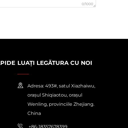
0/1000
APIDE
LUAȚI LEGĂTURA CU NOI
Adresa: 493#, satul Xiazhaiwu,
orașul Shiqiaotou, orașul
Wenling, provinciile Zhejiang.
China
+86-18357678399