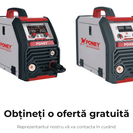
Obțineți o ofertă gratuită
Reprezentantul nostru vă va contacta în curând.