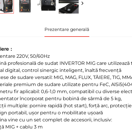
Prezentare generală
iere：
entare 220V, 50/60Hz
nă profesională de sudat INVERTOR MIG care utilizează t
 digital, control sinergic inteligent, înaltă frecvență
ese de sudare versatil: MIG, MAG, FLUX, TĂIERE, TIG, MM
eriale premium de sudare utilizate pentru FeC, AlSi5(404
etru fir aplicabil: 0,6-1,0 mm, compatibil cu diverse elec
mentator încorporat pentru bobină de sârmă de 5 kg,
ții multiple: pornire rapidă (hot start), forță arc, protecți
gn portabil, ușor pentru o mobilitate ușoară
na vine cu un set complet de accesorii, inclusiv:
ță MIG + cablu 3 m