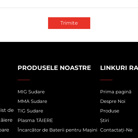
Trimite
PRODUSELE NOASTRE
LINKURI R
MIG Sudare
Prima pagină
MMA Sudare
Despre Noi
ist de
TIG Sudare
Produse
tăiere
Plasma TĂIERE
Știri
oare
Încarcător de Baterii pentru Mașini
Contactați-Ne