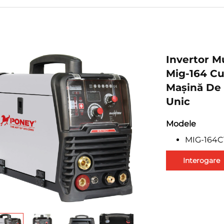
Invertor M
Mig-164 Cu
Mașină De 
Unic
Modele
MIG-164C
Interogare