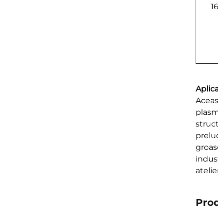
1
Aplica
Aceas
plasmă
struc
preluc
groase
indust
atelie
Pro