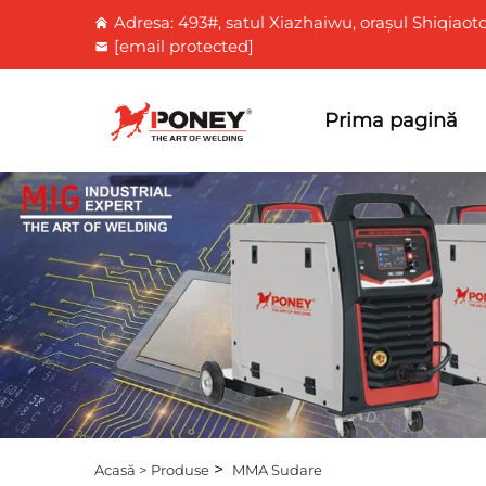
Adresa: 493#, satul Xiazhaiwu, orașul Shiqiaoto
[email protected]
Prima pagină
>
Acasă >
Produse
MMA Sudare