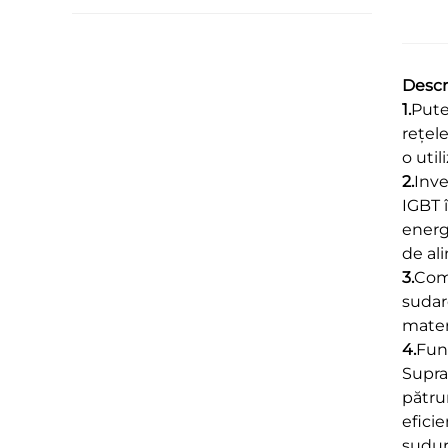
Descr
1.
Pute
rețele
o util
2.
Inve
IGBT î
energ
de al
3.
Comp
sudare
mater
4.
Func
Supra
pătru
efici
suduri