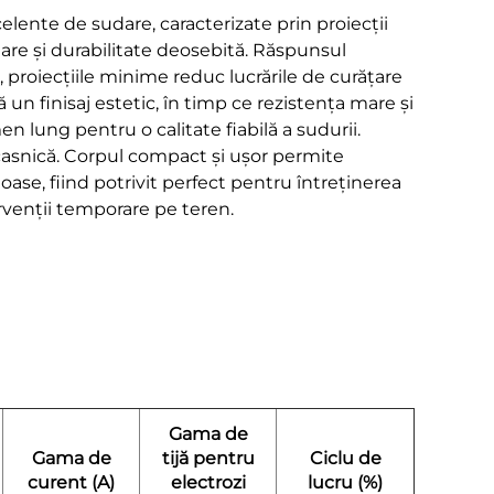
lente de sudare, caracterizate prin proiecții
re și durabilitate deosebită. Răspunsul
 proiecțiile minime reduc lucrările de curățare
n finisaj estetic, în timp ce rezistența mare și
n lung pentru o calitate fiabilă a sudurii.
e casnică. Corpul compact și ușor permite
noase, fiind potrivit perfect pentru întreținerea
tervenții temporare pe teren.
Gama de
Gama de
tijă pentru
Ciclu de
curent (A)
electrozi
lucru (%)