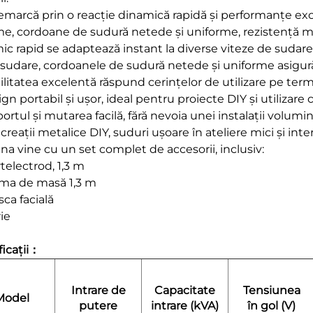
emarcă prin o reacție dinamică rapidă și performanțe exce
e, cordoane de sudură netede și uniforme, rezistență ma
ic rapid se adaptează instant la diverse viteze de sudare,
sudare, cordoanele de sudură netede și uniforme asigură u
ilitatea excelentă răspund cerințelor de utilizare pe terme
gn portabil și ușor, ideal pentru proiecte DIY și utilizar
ortul și mutarea facilă, fără nevoia unei instalații volumi
 creații metalice DIY, suduri ușoare în ateliere mici și in
na vine cu un set complet de accesorii, inclusiv:
telectrod, 1,3 m
ma de masă 1,3 m
ca facială
ie
ficații：
Intrare de
Capacitate
Tensiunea
Model
putere
intrare (kVA)
în gol (V)