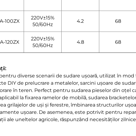
220V±15%
A-100ZX
4.2
68
50/60Hz
220V±15%
A-120ZX
4.8
68
50/60Hz
ții:
pentru diverse scenarii de sudare ușoară, utilizat în mod f
cte DIY de prelucrare a metalelor, sarcini ușoare de sudare
rare în teren. Perfect pentru sudarea pieselor din oțel ca
aplicabil la fixarea ramelor de mobilă, sudarea bracketelor 
rea grilajelor de uși și ferestre, îmbinarea structurilor uș
amente ușoare. De asemenea, este potrivit pentru reparați
ții ale uneltelor agricole, răspunzând necesităților zilnic