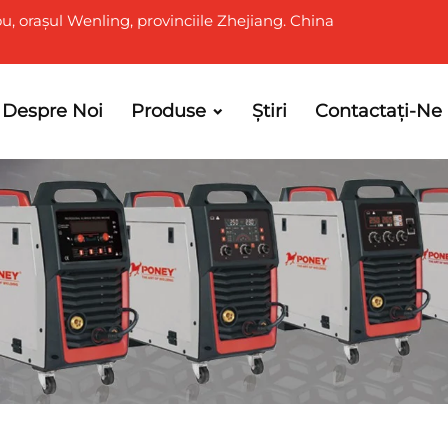
u, orașul Wenling, provinciile Zhejiang. China
Despre Noi
Produse
Știri
Contactați-Ne