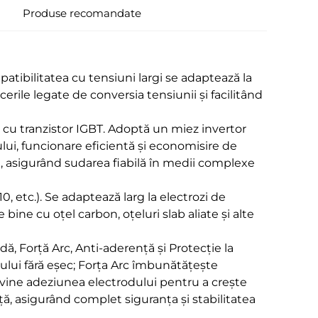
Produse recomandate
atibilitatea cu tensiuni largi se adaptează la
cerile legate de conversia tensiunii și facilitând
 cu tranzistor IGBT. Adoptă un miez invertor
ului, funcionare eficientă și economisire de
ă, asigurând sudarea fiabilă în medii complexe
, etc.). Se adaptează larg la electrozi de
e bine cu oțel carbon, oțeluri slab aliate și alte
dă, Forță Arc, Anti-aderență și Protecție la
cului fără eșec; Forța Arc îmbunătățește
vine adeziunea electrodului pentru a crește
ță, asigurând complet siguranța și stabilitatea