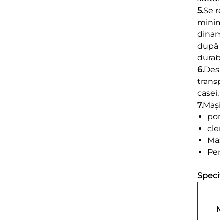
5.
Se r
minim
dinam
după 
durab
6.
Desi
transp
casei,
7.
Mași
por
cle
Mas
Per
Speci