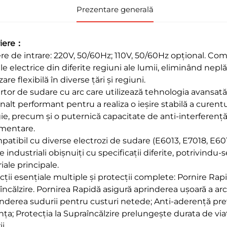
Prezentare generală
iere：
re de intrare: 220V, 50/60Hz; 110V, 50/60Hz opțional. Comp
le electrice din diferite regiuni ale lumii, eliminând neplă
izare flexibilă în diverse țări și regiuni.
rtor de sudare cu arc care utilizează tehnologia avansată
nalt performant pentru a realiza o ieșire stabilă a curent
ie, precum și o puternică capacitate de anti-interferenț
imentare.
atibil cu diverse electrozi de sudare (E6013, E7018, E6010
 industriali obișnuiți cu specificații diferite, potrivindu-s
iale principale.
ții esențiale multiple și protecții complete: Pornire Rapi
încălzire. Pornirea Rapidă asigură aprinderea ușoară a ar
nderea sudurii pentru custuri netede; Anti-aderență pre
ența; Protecția la Supraîncălzire prelungește durata de via
i.