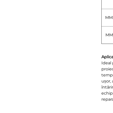
MM
MM
Aplica
Ideal 
proie
tempo
ușor, 
întări
echip
repara