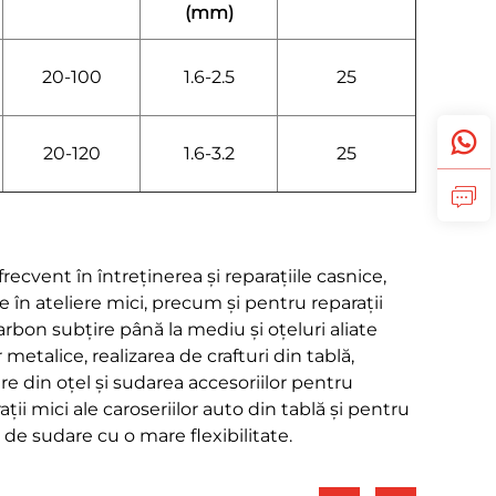
(mm)
20-100
1.6-2.5
25
20-120
1.6-3.2
25
recvent în întreținerea și reparațiile casnice,
 în ateliere mici, precum și pentru reparații
rbon subțire până la mediu și oțeluri aliate
metalice, realizarea de crafturi din tablă,
oare din oțel și sudarea accesoriilor pentru
i mici ale caroseriilor auto din tablă și pentru
e de sudare cu o mare flexibilitate.