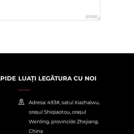
0/1000
APIDE
LUAȚI LEGĂTURA CU NOI
Adresa: 493#, satul Xiazhaiwu,
orașul Shiqiaotou, orașul
Wenling, provinciile Zhejiang.
China