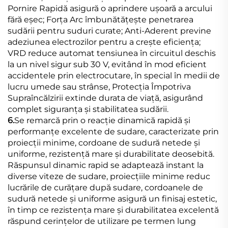
Pornire Rapidă asigură o aprindere ușoară a arcului
fără eșec; Forța Arc îmbunătățește penetrarea
sudării pentru suduri curate; Anti-Aderent previne
adeziunea electrozilor pentru a crește eficiența;
VRD reduce automat tensiunea în circuitul deschis
la un nivel sigur sub 30 V, evitând în mod eficient
accidentele prin electrocutare, în special în medii de
lucru umede sau strânse, Protecția Împotriva
Supraîncălzirii extinde durata de viață, asigurând
complet siguranța și stabilitatea sudării.
6.
Se remarcă prin o reacție dinamică rapidă și
performanțe excelente de sudare, caracterizate prin
proiecții minime, cordoane de sudură netede și
uniforme, rezistență mare și durabilitate deosebită.
Răspunsul dinamic rapid se adaptează instant la
diverse viteze de sudare, proiecțiile minime reduc
lucrările de curățare după sudare, cordoanele de
sudură netede și uniforme asigură un finisaj estetic,
în timp ce rezistența mare și durabilitatea excelentă
răspund cerințelor de utilizare pe termen lung