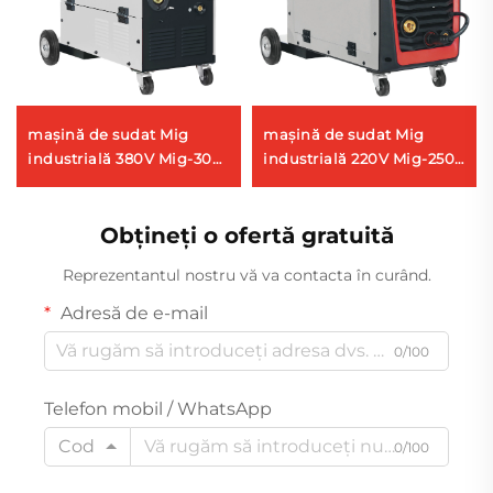
mașină de sudat Mig
mașină de sudat Mig
industrială 380V Mig-300
industrială 220V Mig-250R
multifuncțională cu
multifuncțională cu
protecție cu gaz Co2,
protecție cu gaz Co2,
mașină de sudat Mig/Mag
Obțineți o ofertă gratuită
mașină de sudat Mig/Mag
Reprezentantul nostru vă va contacta în curând.
Adresă de e-mail
0/100
Telefon mobil / WhatsApp
Cod
0/100