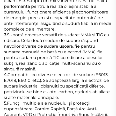
ecran LED. Adoptă un miez inverter IGBT de înaltă
performanță pentru a realiza o ieșire stabilă a
curentului, funcționare eficientă și economisitoare
de energie, precum și o capacitate puternică de
anti-interferențe, asigurând o sudură fiabilă în medii
complexe de alimentare.
3.
Suportă procese versatil de sudare: MMA și TIG cu
ridicare. Cele două moduri de sudare răspund
nevoilor diverse de sudare ușoară, fie pentru
sudarea manuală de bază cu electrod (MMA), fie
pentru sudarea precisă TIG cu ridicare a pieselor
subțiri, realizând o aplicație multi-scenariu cu o
singură mașină.
4.
Compatibil cu diverse electrozi de sudare (E6013,
E7018, E6010, etc.). Se adaptează larg la electrozi de
sudare industriali obișnuiți cu specificații diferite,
potrivindu-se bine cu oțel carbon, oțeluri slab aliate
și alte materiale principale.
5.
Funcții multiple ale nucleului și protecții
cuprinzătoare: Pornire Rapidă, Forță Arc, Anti-
Aderent, VRD și Protecție Împotriva Supraîncălzirii.