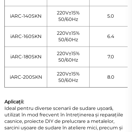
220V±15%
iARC-140SKN
5.0
50/60Hz
220V±15%
iARC-160SKN
6.4
50/60Hz
220V±15%
iARC-180SKN
7.0
50/60Hz
220V±15%
iARC-200SKN
8.0
50/60Hz
Aplicații:
Ideal pentru diverse scenarii de sudare ușoară,
utilizat în mod frecvent în întreținerea și reparațiile
casnice, proiecte DIY de prelucrare a metalelor,
sarcini ușoare de sudare în ateliere mici, precum și