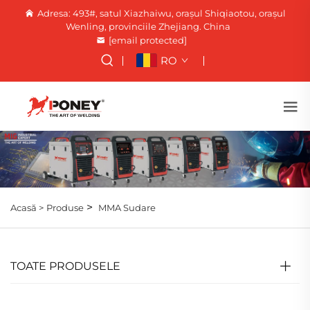
Adresa: 493#, satul Xiazhaiwu, orașul Shiqiaotou, orașul
Wenling, provinciile Zhejiang. China
[email protected]
RO
>
Acasă >
Produse
MMA Sudare
TOATE PRODUSELE