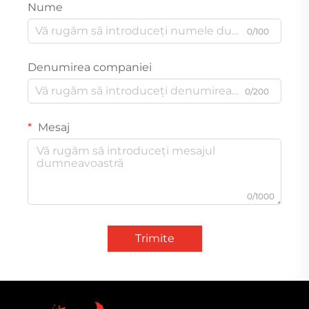
Nume
0/100
Denumirea companiei
0/200
Mesaj
0/1000
Trimite