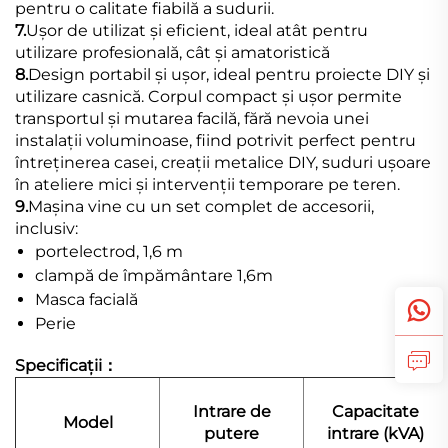
pentru o calitate fiabilă a sudurii.
7.
Ușor de utilizat și eficient, ideal atât pentru
utilizare profesională, cât și amatoristică
8.
Design portabil și ușor, ideal pentru proiecte DIY și
utilizare casnică. Corpul compact și ușor permite
transportul și mutarea facilă, fără nevoia unei
instalații voluminoase, fiind potrivit perfect pentru
întreținerea casei, creații metalice DIY, suduri ușoare
în ateliere mici și intervenții temporare pe teren.
9.
Mașina vine cu un set complet de accesorii,
inclusiv:
portelectrod, 1,6 m
clampă de împământare 1,6m
Masca facială
Perie
Specificații：
Intrare de
Capacitate
Model
putere
intrare (kVA)