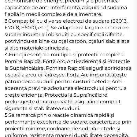
economisire de energie, precum și o puternică
capacitate de anti-interferență, asigurând sudarea
fiabilă în medii complexe de alimentare.
3.
Compatibil cu diverse electrozi de sudare (E6013,
E7018, E6010, etc.). Se adaptează larg la electrozi de
sudare industriali obișnuiți cu specificații diferite,
potrivindu-se bine cu oțel carbon, oțeluri slab aliate
și alte materiale principale.
4.
Funcții esențiale multiple și protecții complete:
Pornire Rapidă, Forță Arc, Anti-aderență și Protecție
la Supraîncălzire. Pornirea Rapidă asigură aprinderea
ușoară a arcului fără eșec; Forța Arc îmbunătățește
pătrunderea sudurii pentru custuri netede; Anti-
aderență previne adeziunea electrodului pentru a
crește eficiența; Protecția la Supraîncălzire
prelungește durata de viață, asigurând complet
siguranța și stabilitatea sudurii.
5.
Se remarcă prin o reacție dinamică rapidă și
performanțe excelente de sudare, caracterizate prin
proiecții minime, cordoane de sudură netede și
uniforme, rezistență mare și durabilitate deosebită.