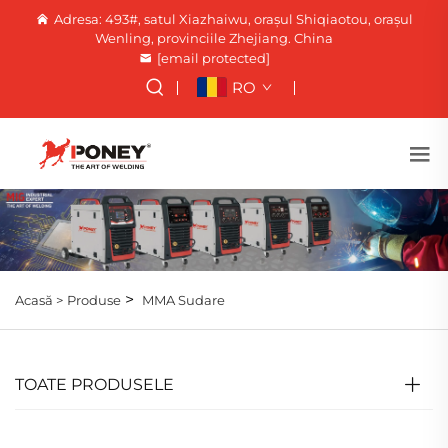
Adresa: 493#, satul Xiazhaiwu, orașul Shiqiaotou, orașul
Wenling, provinciile Zhejiang. China
[email protected]
RO
>
Acasă >
Produse
MMA Sudare
TOATE PRODUSELE