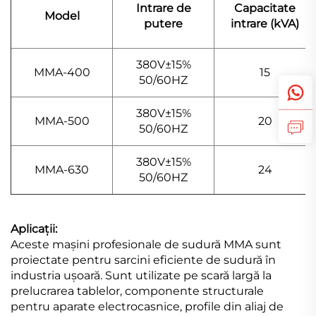
Intrare de
Capacitate
Model
putere
intrare (kVA)
380V±15%
MMA-400
15
50/60HZ
380V±15%
MMA-500
20
50/60HZ
380V±15%
MMA-630
24
50/60HZ
Aplicații:
Aceste mașini profesionale de sudură MMA sunt
proiectate pentru sarcini eficiente de sudură în
industria ușoară. Sunt utilizate pe scară largă la
prelucrarea tablelor, componente structurale
pentru aparate electrocasnice, profile din aliaj de