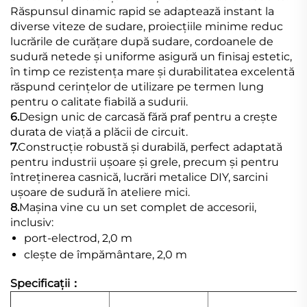
Răspunsul dinamic rapid se adaptează instant la
diverse viteze de sudare, proiecțiile minime reduc
lucrările de curățare după sudare, cordoanele de
sudură netede și uniforme asigură un finisaj estetic,
în timp ce rezistența mare și durabilitatea excelentă
răspund cerințelor de utilizare pe termen lung
pentru o calitate fiabilă a sudurii.
6.
Design unic de carcasă fără praf pentru a crește
durata de viață a plăcii de circuit.
7.
Construcție robustă și durabilă, perfect adaptată
pentru industrii ușoare și grele, precum și pentru
întreținerea casnică, lucrări metalice DIY, sarcini
ușoare de sudură în ateliere mici.
8.
Mașina vine cu un set complet de accesorii,
inclusiv:
port-electrod, 2,0 m
clește de împământare, 2,0 m
Specificații：