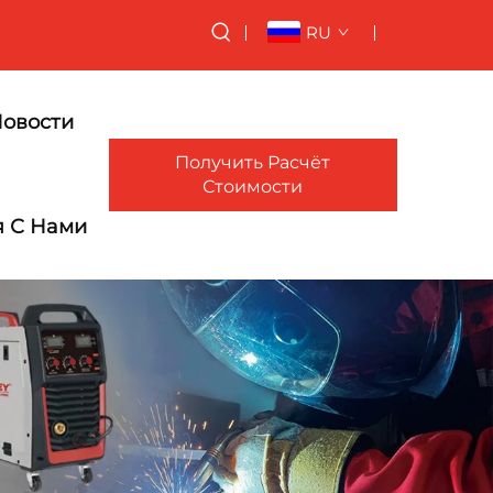
RU
овости
Получить Расчёт
Стоимости
я С Нами