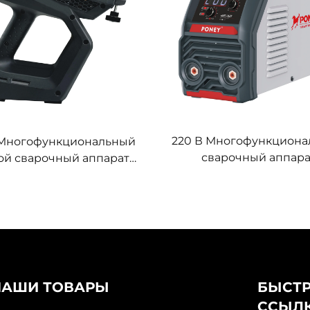
220 В Многофункцион
 Многофункциональный
сварочный аппара
ой сварочный аппарат
инверторного типа MM
120 А с цифровым
с цифровым управлен
влением, инверторный
аппарат дуговой сва
арат дуговой сварки
НАШИ ТОВАРЫ
БЫСТ
ССЫЛ