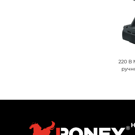
220 В
ручн
упра
апп