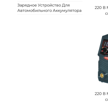
Зарядное Устройство Для
220 В
Автомобильного Аккумулятора
с
инвер
апп
220 В
с
инвер