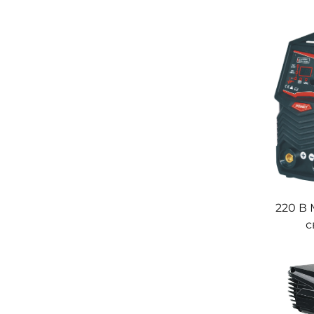
с ци
апп
220 В
с
инвер
с ци
апп