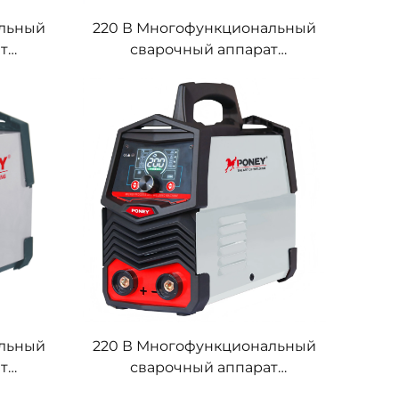
альный
220 В Многофункциональный
т
сварочный аппарат
A-140,
инверторного типа MMA-120,
рки
аппарат дуговой сварки
альный
220 В Многофункциональный
т
сварочный аппарат
A-200
инверторного типа MMA-160