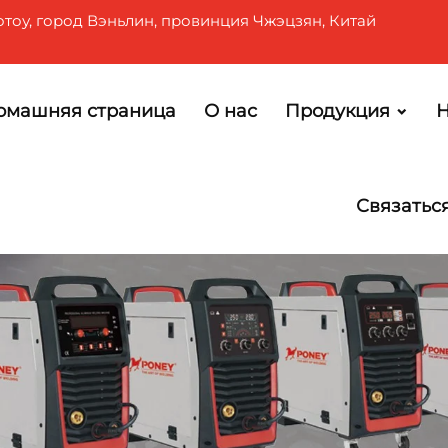
отоу, город Вэньлин, провинция Чжэцзян, Китай
омашняя страница
О нас
Продукция
Н
Связатьс