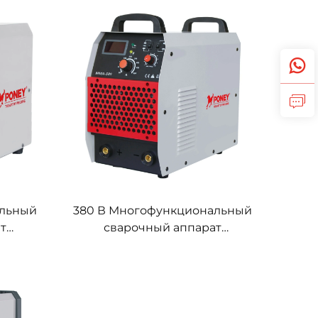
ием,
с цифровым управлением,
рки
аппарат дуговой сварки
альный
380 В Многофункциональный
т
сварочный аппарат
A-315,
инверторного типа MMA-500,
рат
промышленный аппарат
дуговой сварки