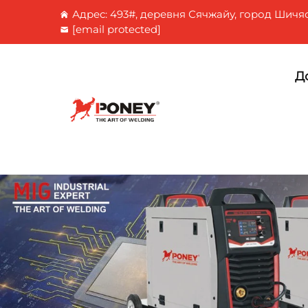
Адрес: 493#, деревня Сячжайу, город Шичя
[email protected]
Д