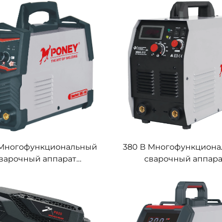
фровым управлением,
с цифровым управлен
арат дуговой сварки
аппарат дуговой сва
 Многофункциональный
380 В Многофункцион
варочный аппарат
сварочный аппара
торного типа MMA-160
инверторного типа MM
фровым управлением,
промышленный аппа
арат дуговой сварки
дуговой сварки