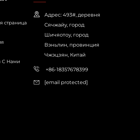
Адрес: 493#, деревня
я страница
Сячжайу, город
Шичяотоу, город
ия
Вэньлин, провинция
Чжэцзян, Китай
я С Нами
+86-18357678399
[email protected]