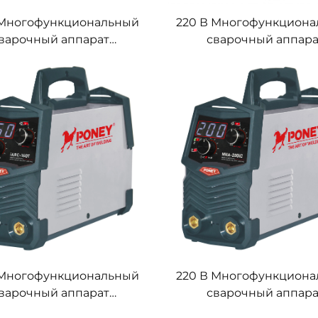
 Многофункциональный
220 В Многофункцион
варочный аппарат
сварочный аппара
торного типа MMA-120,
инверторного типа MM
арат дуговой сварки
аппарат дуговой сва
 Многофункциональный
220 В Многофункцион
варочный аппарат
сварочный аппара
торного типа MMA-160
инверторного типа MM