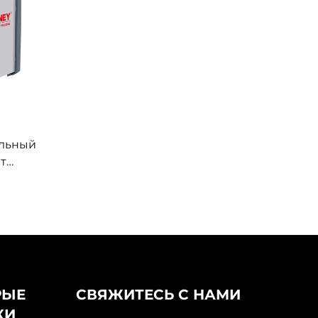
альный
т
A-200
ием,
рки
РЫЕ
СВЯЖИТЕСЬ С НАМИ
КИ