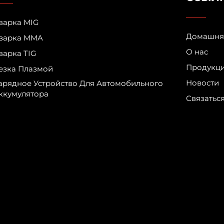
варка MIG
Домашня
варка MMA
О нас
варка TIG
Продукц
езка Плазмой
Новости
арядное Устройство Для Автомобильного
ккумулятора
Связатьс